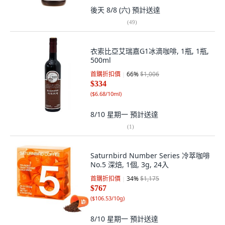
後天 8/8 (六)
預計送達
(
49
)
衣索比亞艾瑞嘉G1冰滴咖啡, 1瓶, 1瓶,
500ml
首購折扣價
66
%
$1,006
$334
(
$6.68/10ml
)
8/10 星期一
預計送達
(
1
)
Saturnbird Number Series 冷萃咖啡
No.5 深焙, 1個, 3g, 24入
首購折扣價
34
%
$1,175
$767
(
$106.53/10g
)
8/10 星期一
預計送達