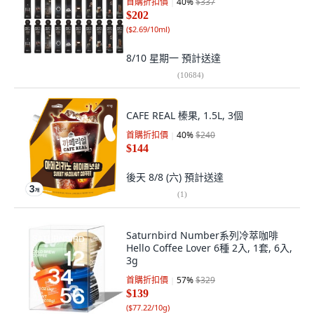
首購折扣價
40
%
$337
$202
(
$2.69/10ml
)
8/10 星期一
預計送達
(
10684
)
CAFE REAL 榛果, 1.5L, 3個
首購折扣價
40
%
$240
$144
後天 8/8 (六)
預計送達
(
1
)
Saturnbird Number系列冷萃咖啡
Hello Coffee Lover 6種 2入, 1套, 6入,
3g
首購折扣價
57
%
$329
$139
(
$77.22/10g
)