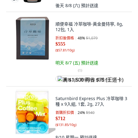
後天 8/8 (六)
預計送達
順便幸福 冷萃咖啡-黃金曼特寧, 8g,
12包, 1入
折扣後價格
48
%
$1,079
$555
(
$57.81/10g
)
明天 8/7 (五)
預計送達
(
1
)
满 $1,500 再省 $75 (王道卡)
Saturnbird Express Plus 冷萃咖啡 3
種 x 9入組, 1套, 2g, 27入
首購折扣價
24
%
$940
$712
(
$131.85/10g
)
8/10 星期一
預計送達