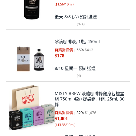
(
$1.56/10ml
)
後天 8/8 (六)
預計送達
(
924
)
冰滴咖啡液, 1瓶, 450ml
首購折扣價
56
%
$412
$178
8/10 星期一
預計送達
(
4
)
MISTY BREW 液體咖啡條隨身包禮盒
組 750ml 4款+提袋組, 1組, 25ml, 30
條
首購折扣價
32
%
$1,476
$1,001
(
$13.35/10ml
)