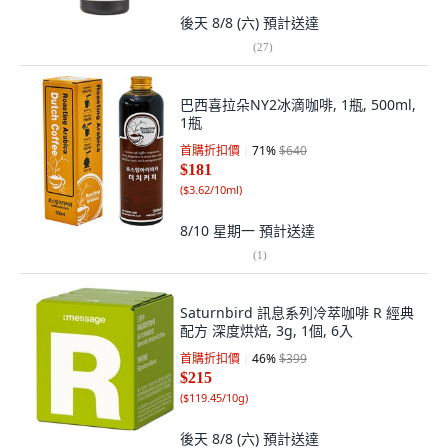
後天 8/8 (六)
預計送達
(
27
)
巴西喜拉朵NY2冰滴咖啡, 1瓶, 500ml,
1瓶
首購折扣價
71
%
$640
$181
(
$3.62/10ml
)
8/10 星期一
預計送達
(
1
)
Saturnbird 訊息系列冷萃咖啡 R 經典
配方 深度烘焙, 3g, 1個, 6入
首購折扣價
46
%
$399
$215
(
$119.45/10g
)
後天 8/8 (六)
預計送達