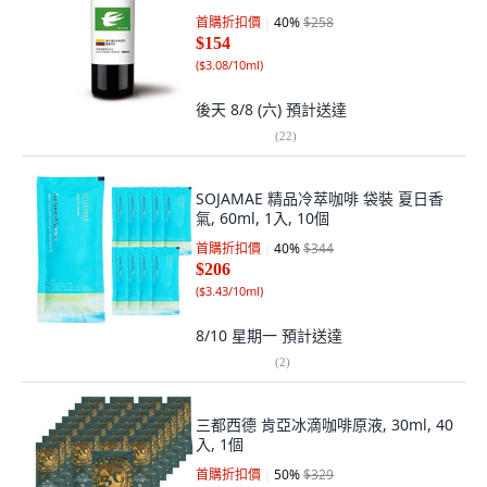
首購折扣價
40
%
$258
$154
(
$3.08/10ml
)
後天 8/8 (六)
預計送達
(
22
)
SOJAMAE 精品冷萃咖啡 袋裝 夏日香
氣, 60ml, 1入, 10個
首購折扣價
40
%
$344
$206
(
$3.43/10ml
)
8/10 星期一
預計送達
(
2
)
三都西德 肯亞冰滴咖啡原液, 30ml, 40
入, 1個
首購折扣價
50
%
$329