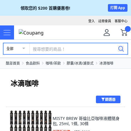
領取您的
$200
首購優惠卷!
打開 App
登入
註冊會員
客服中心
全部
酷澎首頁
食品飲料
咖啡/茶飲
膠囊/冰滴/濾掛式
冰滴咖啡
冰滴咖啡
篩選器
MISTY BREW 哥倫比亞咖啡液體隨身
包, 25ml, 1條, 30條