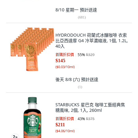
8/10 星期一
預計送達
(
681
)
HYDRODOUCH 荷蘭式冰釀咖啡 衣索
比亞西達摩 G4 冷萃濃縮液, 1個, 1.2L,
40入
首購折扣價
55
%
$329
$145
(
$0.03/10ml
)
後天 8/8 (六)
預計送達
(
1
)
STARBUCKS 星巴克 咖啡工藝經典焦
糖風味, 2個, 1入, 260ml
首購折扣價
43
%
$375
$211
(
$4.06/10ml
)