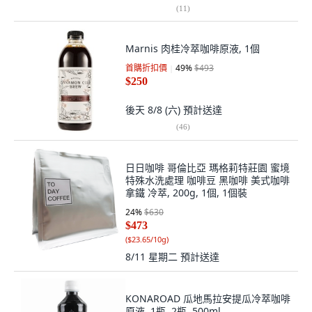
(
11
)
Marnis 肉桂冷萃咖啡原液, 1個
首購折扣價
49
%
$493
$250
後天 8/8 (六)
預計送達
(
46
)
日日咖啡 哥倫比亞 瑪格莉特莊園 蜜境
特殊水洗處理 咖啡豆 黑咖啡 美式咖啡
拿鐵 冷萃, 200g, 1個, 1個裝
24
%
$630
$473
(
$23.65/10g
)
8/11 星期二
預計送達
KONAROAD 瓜地馬拉安提瓜冷萃咖啡
原液, 1瓶, 2瓶, 500ml