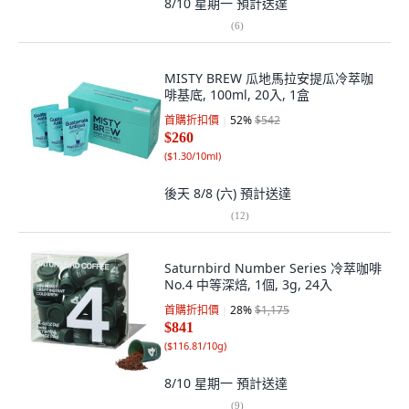
8/10 星期一
預計送達
(
6
)
MISTY BREW 瓜地馬拉安提瓜冷萃咖
啡基底, 100ml, 20入, 1盒
首購折扣價
52
%
$542
$260
(
$1.30/10ml
)
後天 8/8 (六)
預計送達
(
12
)
Saturnbird Number Series 冷萃咖啡
No.4 中等深焙, 1個, 3g, 24入
首購折扣價
28
%
$1,175
$841
(
$116.81/10g
)
8/10 星期一
預計送達
(
9
)