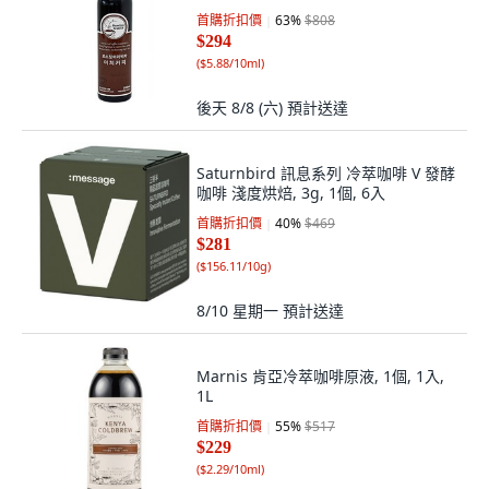
首購折扣價
63
%
$808
$294
(
$5.88/10ml
)
後天 8/8 (六)
預計送達
Saturnbird 訊息系列 冷萃咖啡 V 發酵
咖啡 淺度烘焙, 3g, 1個, 6入
首購折扣價
40
%
$469
$281
(
$156.11/10g
)
8/10 星期一
預計送達
Marnis 肯亞冷萃咖啡原液, 1個, 1入,
1L
首購折扣價
55
%
$517
$229
(
$2.29/10ml
)