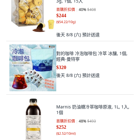
3g, 1個, 15入
首購折扣價
40
%
$408
$244
(
$54.22/10g
)
後天 8/8 (六)
預計送達
對的咖啡 冷泡咖啡包 冷萃 冰釀, 1個,
經典-曼特寧
$320
後天 8/8 (六)
預計送達
Marnis 奶油糖冷萃咖啡原液, 1L, 1入,
1個
首購折扣價
48
%
$493
$252
(
$2.52/10ml
)