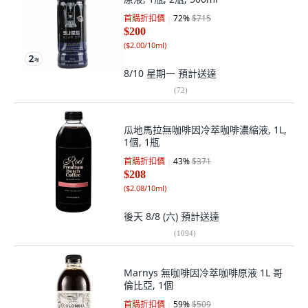
首購折扣價
72
%
$715
$200
(
$2.00/10ml
)
8/10 星期一
預計送達
(
72
)
瓜地馬拉無咖啡因冷萃咖啡濃縮液, 1L,
1個, 1瓶
首購折扣價
43
%
$371
$208
(
$2.08/10ml
)
後天 8/8 (六)
預計送達
(
1094
)
Marnys 無咖啡因冷萃咖啡原液 1L 哥
倫比亞, 1個
首購折扣價
59
%
$509