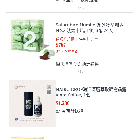
(
79
)
Saturnbird Number系列冷萃咖啡
No.2 淺焙中焙, 1個, 3g, 24入
首購折扣價
34
%
$1,175
$767
(
$106.53/10g
)
後天 8/8 (六)
預計送達
(
10
)
NAIRO DROP海洋深層萃取礦物晶露
Xinto Coffee, 1個
$1,280
8/14
預計送達