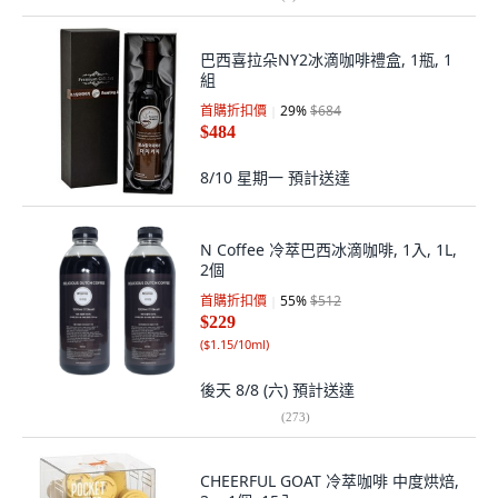
巴西喜拉朵NY2冰滴咖啡禮盒, 1瓶, 1
組
首購折扣價
29
%
$684
$484
8/10 星期一
預計送達
N Coffee 冷萃巴西冰滴咖啡, 1入, 1L,
2個
首購折扣價
55
%
$512
$229
(
$1.15/10ml
)
後天 8/8 (六)
預計送達
(
273
)
CHEERFUL GOAT 冷萃咖啡 中度烘焙,