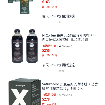
$163
(
$1.36/10ml
)
後天 8/8 (六)
預計送達
(
1
)
N Coffee 哥倫比亞特級冷萃咖啡 + 巴
西喜拉朵冰滴咖啡, 1L, 2瓶, 1組
首購折扣價
40
%
$427
$256
(
$1.28/10ml
)
後天 8/8 (六)
預計送達
(
98
)
Saturnbird 訊息系列 冷萃咖啡 X 發酵
咖啡 淺度烘焙, 3g, 1個, 6入
首購折扣價
40
%
$464
$278
(
$154.45/10g
)