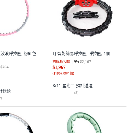
指壓波浪呼拉圈, 粉紅色
TJ 智能簡易呼拉圈, 呼拉圈, 1個
首購折扣價
9
%
$2,167
$704
$1,967
(
$1967.00/1個
)
8/11 星期二
預計送達
計送達
(
5
)
2
)