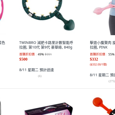
藍色
TWINBRO 減肥卡路里計數智能呼
擊退小腹贅肉 旋
拉圈, 第10代 第9代 豪華綠, 840g
拉圈, PINK
首購折扣價
49
%
$991
首購折扣價
55
%
$500
$332
(
$332.00/1個
)
8/11 星期二
預計送達
8/11 星期二
預
(
6
)
(
275