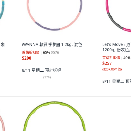
 象
iWANNA 軟質呼啦圈 1.2kg, 混色
Let's Move
1200g, 粉灰色,
首購折扣價
65
%
$576
首購折扣價
40
%
$200
$257
(
$257.00/1個
)
8/11 星期二
預計送達
(
276
)
8/11 星期二
預