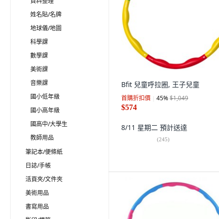
資料整理
姓名貼/名牌
地球儀/地圖
科學課
數學課
美術課
音樂課
Bfit 兒童呼拉圈, 王子兒童
國小低年級
首購折扣價
45
%
$1,049
$574
國小高年級
國高中/大學生
8/11 星期二
預計送達
教師用品
(
245
)
筆記本/便條紙
日誌/手帳
活頁夾/文件夾
美術用品
書寫用品