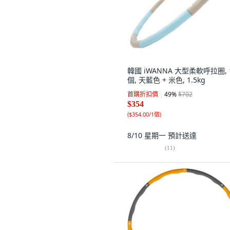
韓國 iWANNA 大型柔軟呼拉圈, 
個, 天藍色 + 米色, 1.5kg
首購折扣價
49
%
$702
$354
(
$354.00/1個
)
8/10 星期一
預計送達
(
11
)