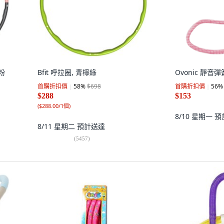
 粉
Bfit 呼拉圈, 青檸綠
Ovonic 靜音
首購折扣價
58
%
$698
首購折扣價
56
%
$288
$153
(
$288.00/1個
)
8/10 星期一
預
8/11 星期二
預計送達
(
5457
)