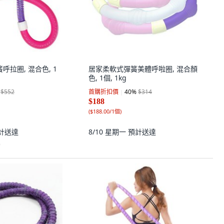
彈簧呼拉圈, 混合色, 1
居家柔軟式彈簧美體呼啦圈, 混合顏
色, 1個, 1kg
$552
首購折扣價
40
%
$314
$188
(
$188.00/1個
)
計送達
8/10 星期一
預計送達
)