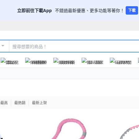
立即前往下載App
不錯過最新優惠、更多功能等著你！
下載
嬰幼兒
保健醫療
美妝保養
個人清潔
玩具休閒
格最高
最熱銷
最新上架