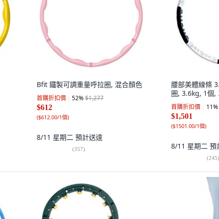
Bfit 鐵製可調重量呼拉圈, 混合顏色
腰部美體線條 3
圈, 3.6kg, 1
首購折扣價
52
%
$1,277
首購折扣價
11
%
$612
$1,501
(
$612.00/1個
)
(
$1501.00/1個
)
8/11 星期二
預計送達
8/11 星期二
預
(
357
)
(
245