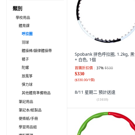
類別
學校用品
體育課
呼拉圈
羽球
體操棒/韻律體操帶
Spobank 拼色呼拉圈, 1.2kg, 
毽子
+ 白色, 1個
陀螺
首購折扣價
37
%
$530
$330
放風箏
(
$330.00/1個
)
彈力球
8/11 星期二
預計送達
其他體育準備物品
(
11610
)
筆記用品
筆記本/紙製品
便條紙/手冊
學習用品組