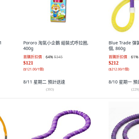
1
Pororo 淘氣小企鵝 組裝式呼拉圈,
Blue Trade 
400g
個, 860g
首購折扣價
64
%
$345
首購折扣價
61
%
$121
$212
(
$121.00/1個
)
(
$212.00/1個
)
8/11 星期二
預計送達
8/10 星期一
預
(
393
)
(
229