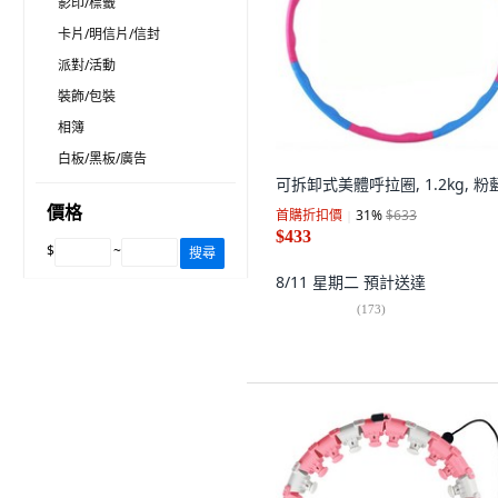
影印/標籤
卡片/明信片/信封
派對/活動
裝飾/包裝
相簿
白板/黑板/廣告
可拆卸式美體呼拉圈, 1.2kg, 粉
價格
首購折扣價
31
%
$633
$433
$
~
搜尋
8/11 星期二
預計送達
(
173
)