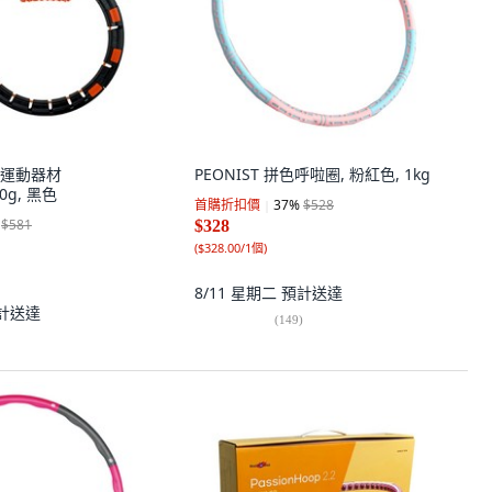
腹肌運動器材
PEONIST 拼色呼啦圈, 粉紅色, 1kg
40g, 黑色
首購折扣價
37
%
$528
$581
$328
(
$328.00/1個
)
8/11 星期二
預計送達
計送達
(
149
)