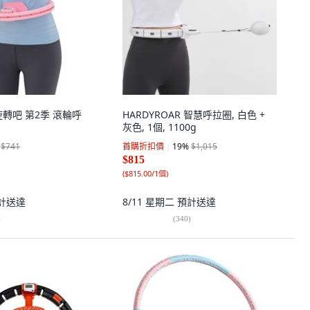
轉吧 第2季 滾輪呼
HARDYROAR 智慧呼拉圈, 白色 +
灰色, 1個, 1100g
$741
首購折扣價
19
%
$1,015
$815
(
$815.00/1個
)
計送達
8/11 星期二
預計送達
)
(
340
)