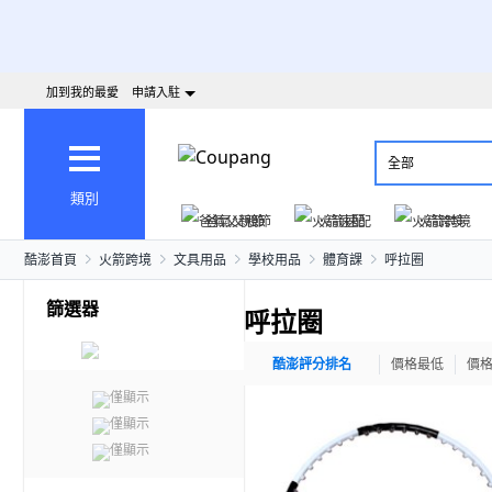
加到我的最愛
申請入駐
全部
類別
爸氣父親節
火箭速配
火箭跨境
酷澎首頁
火箭跨境
文具用品
學校用品
體育課
呼拉圈
篩選器
呼拉圈
酷澎評分排名
價格最低
價
僅顯示
僅顯示
僅顯示