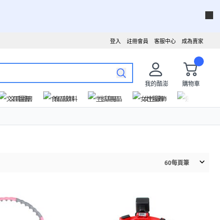
登入
註冊會員
客服中心
成為賣家
我的酷澎
購物車
文具圖書
食品飲料
生活用品
女性服飾
運動戶外
60
每頁筆