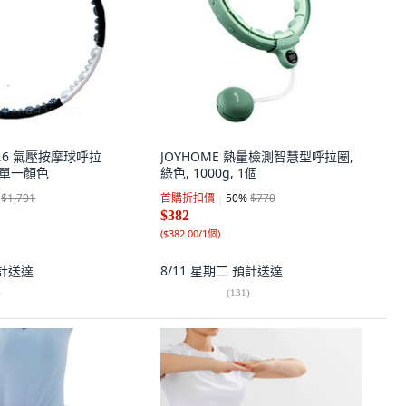
.6 氣壓按摩球呼拉
JOYHOME 熱量檢測智慧型呼拉圈,
個, 單一顏色
綠色, 1000g, 1個
$1,701
首購折扣價
50
%
$770
$382
(
$382.00/1個
)
計送達
8/11 星期二
預計送達
)
(
131
)