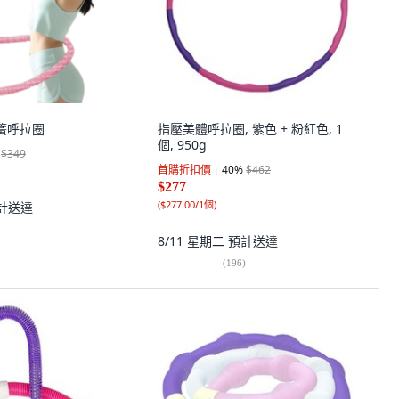
彈簧呼拉圈
指壓美體呼拉圈, 紫色 + 粉紅色, 1
個, 950g
$349
首購折扣價
40
%
$462
$277
(
$277.00/1個
)
計送達
8/11 星期二
預計送達
(
196
)