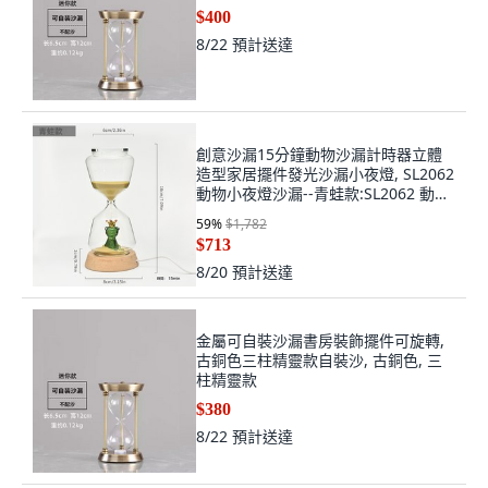
$400
8/22
預計送達
創意沙漏15分鐘動物沙漏計時器立體
造型家居擺件發光沙漏小夜燈, SL2062
動物小夜燈沙漏--青蛙款:SL2062 動物
小夜燈沙漏--青蛙款
59
%
$1,782
$713
8/20
預計送達
金屬可自裝沙漏書房裝飾擺件可旋轉,
古銅色三柱精靈款自裝沙, 古銅色, 三
柱精靈款
$380
8/22
預計送達