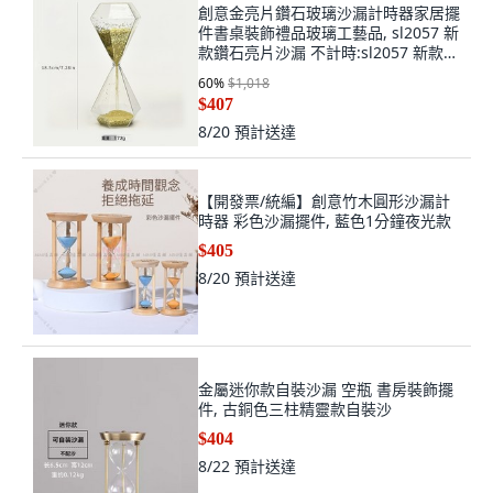
創意金亮片鑽石玻璃沙漏計時器家居擺
件書桌裝飾禮品玻璃工藝品, sl2057 新
款鑽石亮片沙漏 不計時:sl2057 新款鑽
石亮片沙漏 不計時
60
%
$1,018
$407
8/20
預計送達
【開發票/統編】創意竹木圓形沙漏計
時器 彩色沙漏擺件, 藍色1分鐘夜光款
$405
8/20
預計送達
金屬迷你款自裝沙漏 空瓶 書房裝飾擺
件, 古銅色三柱精靈款自裝沙
$404
8/22
預計送達