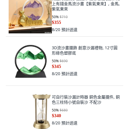
上有錢金馬流沙畫【紫氣東來】, 金馬,
紫氣東來
50
%
$710
$355
8/20
預計送達
3D流沙畫擺飾 創意沙漏禮物, 12寸圓
形綠色塑膠底
50
%
$690
$345
8/20
預計送達
可自行裝沙漏計時器 銅色金屬擺件, 銅
色三柱特小號自裝沙 不配沙
50
%
$680
$340
8/20
預計送達