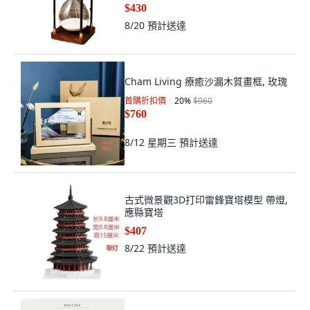
$430
8/20
預計送達
Cham Living 療癒沙漏木質畫框, 玫瑰
首購折扣價
20
%
$960
$760
8/12 星期三
預計送達
古式微景觀3D打印雷鋒寶塔模型 帶燈,
應縣寶塔
$407
8/22
預計送達