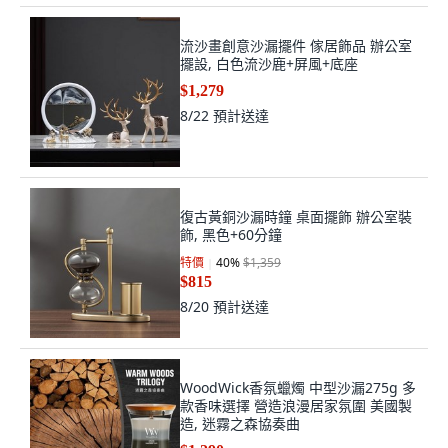
流沙畫創意沙漏擺件 傢居飾品 辦公室
擺設, 白色流沙鹿+屏風+底座
$1,279
8/22
預計送達
復古黃銅沙漏時鐘 桌面擺飾 辦公室裝
飾, 黑色+60分鐘
特價
40
%
$1,359
$815
8/20
預計送達
WoodWick香氛蠟燭 中型沙漏275g 多
款香味選擇 營造浪漫居家氛圍 美國製
造, 迷霧之森協奏曲