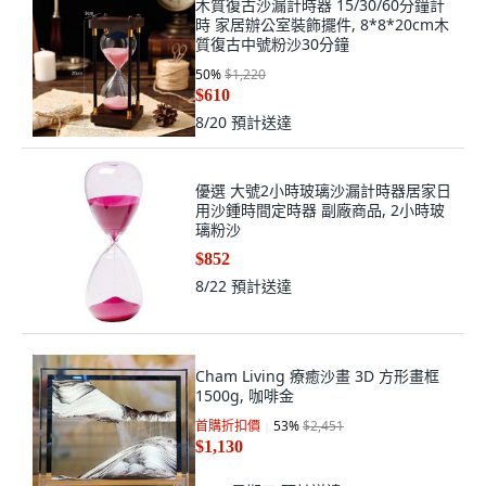
木質復古沙漏計時器 15/30/60分鐘計
時 家居辦公室裝飾擺件, 8*8*20cm木
質復古中號粉沙30分鐘
50
%
$1,220
$610
8/20
預計送達
優選 大號2小時玻璃沙漏計時器居家日
用沙鍾時間定時器 副廠商品, 2小時玻
璃粉沙
$852
8/22
預計送達
Cham Living 療癒沙畫 3D 方形畫框
1500g, 咖啡金
首購折扣價
53
%
$2,451
$1,130