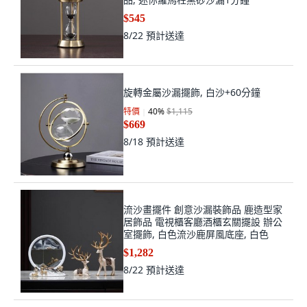
$545
8/22
預計送達
旋轉金屬沙漏擺飾, 白沙+60分鐘
特價
40
%
$1,115
$669
8/18
預計送達
流沙畫擺件 創意沙漏裝飾品 鹿造型家
居飾品 電視櫃客廳酒櫃玄關擺設 辦公
室擺飾, 白色流沙鹿屏風底座, 白色
$1,282
8/22
預計送達