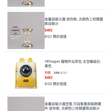
金屬自裝沙漏 迷你款, 古銅色三柱精靈
款自裝沙
$402
8/22
預計送達
YBToopet 寵物外出背包 太空艙設計,
黃色
特價
34
%
$731
$482
8/20
預計送達
金屬自裝沙漏空瓶 可自製書房裝飾擺
件 迷你款, 古銅色三柱精靈款自裝沙