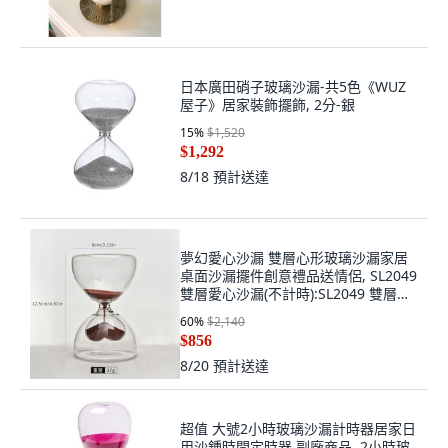
日本廣田硝子玻璃沙漏-共5色《WUZ
屋子》居家裝飾擺飾, 2分-銀
15
%
$1,520
$1,292
8/18
預計送達
夢幻愛心沙漏 雙層心形玻璃沙漏家居
桌面沙漏擺件創意禮品送情侶, SL2049
雙層愛心沙漏(不計時):SL2049 雙層愛
心沙漏(不計時)
60
%
$2,140
$856
8/20
預計送達
超值 大號2小時玻璃沙漏計時器居家日
用沙鍾時間定時器 副廠商品, 2小時玻