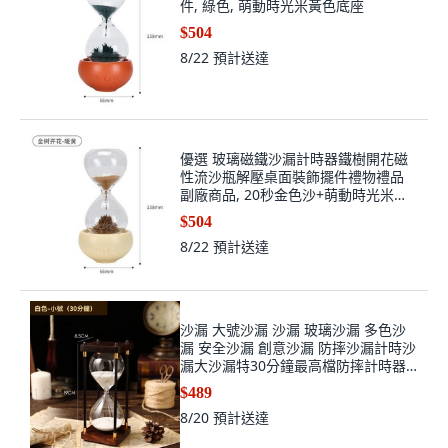
件, 綠色, 萌動時光米黃色底座
$504
8/22
預計送達
優選 玻璃磁鐵沙漏計時器鐵樹開花磁
性流沙瓶解壓桌面裝飾擺件禮物禮品
副廠商品, 20秒金色沙+萌動時光米黃
色底座+送香薰
$504
8/22
預計送達
沙漏 大號沙漏 沙漏 玻璃沙漏 多色沙
漏 安全沙漏 創意沙漏 防摔沙漏計時沙
漏大沙漏特30分鐘最高檔防摔計時器
流沙客, 白色,三十分鐘
$489
8/20
預計送達