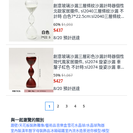
創意玻璃沙漏三層條紋沙漏計時器個性
北歐家居擺件, sl2040三層條紋沙漏 不
計時 白色7*22.5cm:sl2040三層條紋
沙漏 不計時 白色7*22.5cm
60
%
$1,093
$437
8/20
預計送達
創意玻璃沙漏三層彩色沙漏計時器個性
現代風家居擺件, sl2074 旋姿沙漏 車
釐子紅色 不計時:sl2074 旋姿沙漏 車
釐子紅色 不計時
59
%
$1,067
$427
8/20
預計送達
2
3
4
5
1
與一起瀏覽的類別
牆壁/天花板裝飾
雕像/藝術品
音樂盒
雪花水晶球/水晶球
陶器
室內裝潢年曆
字母裝飾品
冰箱磁鐵
室內流水造景
迷你模型/模型