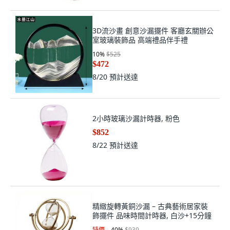
3D流沙畫 創意沙漏擺件 客廳玄關辦公
室玻璃裝飾品 高端禮品伴手禮
10
%
$525
$472
8/20
預計送達
2小時玻璃沙漏計時器, 粉色
$852
8/22
預計送達
精緻旋轉黃銅沙漏 – 古典藝術居家裝
飾擺件 品味時間計時器, 白沙+15分鐘
特價
40
%
$939