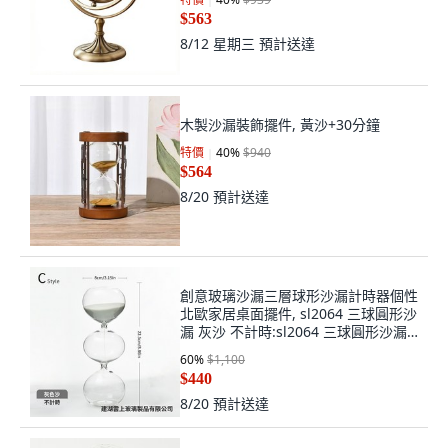
$563
8/12 星期三
預計送達
木製沙漏裝飾擺件, 黃沙+30分鐘
特價
40
%
$940
$564
8/20
預計送達
創意玻璃沙漏三層球形沙漏計時器個性
北歐家居桌面擺件, sl2064 三球圓形沙
漏 灰沙 不計時:sl2064 三球圓形沙漏
灰沙 不計時
60
%
$1,100
$440
8/20
預計送達