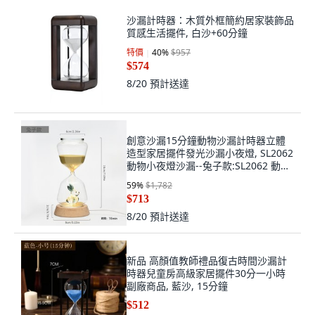
沙漏計時器：木質外框簡約居家裝飾品
質感生活擺件, 白沙+60分鐘
特價
40
%
$957
$574
8/20
預計送達
創意沙漏15分鐘動物沙漏計時器立體
造型家居擺件發光沙漏小夜燈, SL2062
動物小夜燈沙漏--兔子款:SL2062 動物
小夜燈沙漏--兔子款
59
%
$1,782
$713
8/20
預計送達
新品 高顏值教師禮品復古時間沙漏計
時器兒童房高級家居擺件30分一小時
副廠商品, 藍沙, 15分鐘
$512