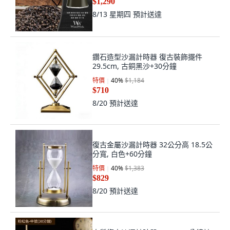
$1,290
8/13 星期四
預計送達
鑽石造型沙漏計時器 復古裝飾擺件
29.5cm, 古銅黑沙+30分鐘
特價
40
%
$1,184
$710
8/20
預計送達
復古金屬沙漏計時器 32公分高 18.5公
分寬, 白色+60分鐘
特價
40
%
$1,383
$829
8/20
預計送達