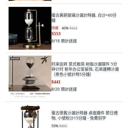
復古黃銅玻璃沙漏計時器, 白沙+60分
鐘
特價
40
%
$922
$553
8/18
預計送達
时来运转 意式极简 树脂沙漏摆件 5分
钟计时 新年办公室装饰, 石來運轉沙漏
（黑色小號計時5分鐘）
$441
8/20
預計送達
復古懷舊沙漏計時器 桌面擺件 節日禮
物, 小號粉沙15分鐘 - 免費刻字
50
%
$860