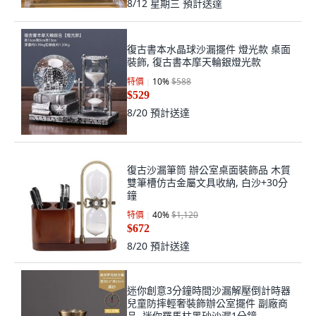
8/12 星期三
預計送達
復古書本水晶球沙漏擺件 燈光款 桌面
裝飾, 復古書本摩天輪銀燈光款
特價
10
%
$588
$529
8/20
預計送達
復古沙漏筆筒 辦公室桌面裝飾品 木質
雙筆槽仿古金屬文具收納, 白沙+30分
鐘
特價
40
%
$1,120
$672
8/20
預計送達
迷你創意3分鐘時間沙漏解壓倒計時器
兒童防摔輕奢裝飾辦公室擺件 副廠商
品, 迷你羅馬柱黑砂沙漏1分鐘