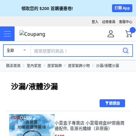
領取您的
$200
首購優惠卷!
打開 App
登入
註冊會員
客服中心
全部
酷澎首頁
室內家居
居家裝飾
居家裝飾小物
沙漏/液體沙漏
沙漏/液體沙漏
篩選器
小雲盒子專賣店 小雲電視盒8P原廠周
邊配件, 音源光纖線（非原廠）