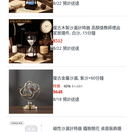
8/22
預計送達
復古木製沙漏計時器 高顏值教師禮品
家居擺件, 白沙, 15分鐘
$512
8/22
預計送達
復古金屬沙漏, 紫沙+60分鐘
特價
40
%
$1,081
$648
8/18
預計送達
磁性沙漏計時器 鐵樹開花 桌面裝飾擺