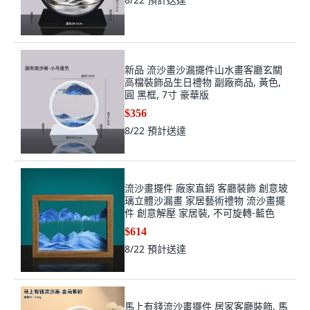
新品 流沙畫沙漏擺件山水畫客廳玄關
高檔裝飾品生日禮物 副廠商品, 黃色,
圓 黑框, 7寸 豪華版
$356
8/22
預計送達
流沙畫擺件 廠家直銷 客廳裝飾 創意玻
璃立體沙漏畫 家居藝術禮物 流沙畫擺
件 創意解壓 家居裝, 不可旋轉-藍色
$614
8/22
預計送達
馬上有錢流沙畫擺件 居家客廳裝飾, 馬