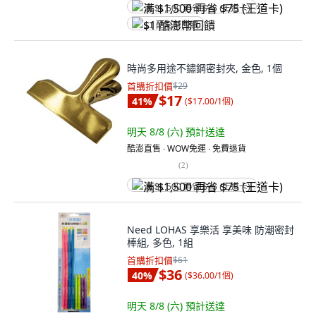
满 $1,500 再省 $75 (王道卡)
$1 酷澎幣回饋
時尚多用途不鏽鋼密封夾, 金色, 1個
首購折扣價
$29
$17
41
%
(
$17.00/1個
)
明天 8/8 (六)
預計送達
酷澎直售 ∙ WOW免運 ∙ 免費退貨
(
2
)
满 $1,500 再省 $75 (王道卡)
Need LOHAS 享樂活 享美味 防潮密封
棒組, 多色, 1組
首購折扣價
$61
$36
40
%
(
$36.00/1個
)
明天 8/8 (六)
預計送達