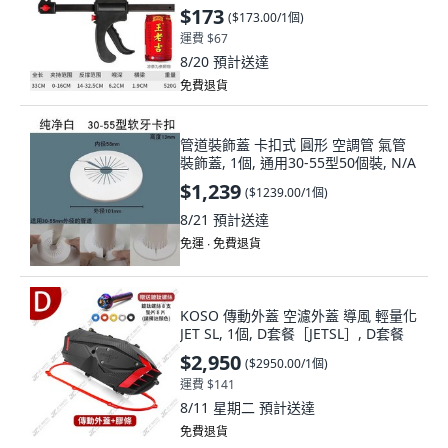
$173
(
$173.00/1個
)
運費 $67
8/20
預計送達
免費退貨
管道裝飾蓋 卡扣式 圓形 空調管 氣管
裝飾蓋, 1個, 通用30-55型50個裝, N/A
$1,239
(
$1239.00/1個
)
8/21
預計送達
免運 ∙ 免費退貨
KOSO 傳動外蓋 空濾外蓋 導風 輕量化
JET SL, 1個, D套餐［JETSL］, D套餐
$2,950
(
$2950.00/1個
)
運費 $141
8/11 星期二
預計送達
免費退貨