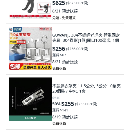
$625
(
$625.00/1個
)
8/21
預計送達
免運 ∙ 免費退貨
GUWANJI 304不鏽鋼老虎夾 荷重固定
夾具, 304蝶形[1個]開口100毫米, 1個
$256
(
$256.00/1個
)
運費 $67
8/21
預計送達
免費退貨
不鏽鋼衣架夾 11.5公分, 5公分1.0扁夾
20個裝 / 中包, 1套
$510
$255
50
%
(
$255.00/1個
)
運費 $141
8/19
預計送達
免費退貨