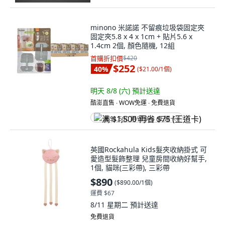
minono 米諾諾 不留痕垃圾袋固定夾
固定夾5.8 x 4 x 1cm + 貼片5.6 x
1.4cm 2個, 顏色隨機, 12組
首購折扣價
$420
$252
40
%
(
$21.00/1個
)
明天 8/8 (六)
預計送達
酷澎直售 ∙ WOW免運 ∙ 免費退貨
满 $1,500 再省 $75 (王道卡)
英國Rockahula Kids髮夾收納掛式 可
愛造型髮飾整理 兒童房間收納好幫手,
1個, 貓咪(三彩帶), 三彩帶
$890
(
$890.00/1個
)
運費 $67
8/11 星期二
預計送達
免費退貨