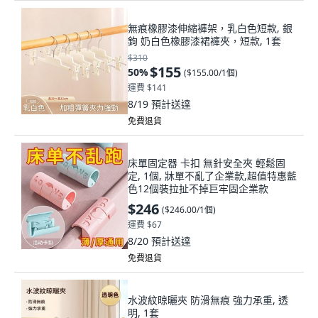
無痕橡膠漆伸縮褲架，乳白色短款, 銀
鉤 奶白色橡膠漆裙褲夾，短款, 1套
$310
$155
50
%
(
$155.00/1個
)
運費 $141
8/19
預計送達
免費退貨
床單固定器 卡扣 無針安全夾 輕鬆固
定, 1個, 牀單不亂了企業款,超值特惠藍
色12個裝拉扯不掉巨牢固企業款
$246
(
$246.00/1個
)
運費 $67
8/20
預計送達
免費退貨
水波紋晾曬夾 防滑無痕 強力承重, 透
明, 1套