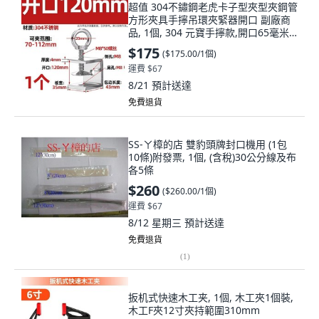
超值 304不鏽鋼老虎卡子型夾型夾鋼管
方形夾具手擰吊環夾緊器開口 副廠商
品, 1個, 304 元寶手擰款,開口65毫米,
304
$175
(
$175.00/1個
)
運費 $67
8/21
預計送達
免費退貨
SS-ㄚ樟的店 雙豹頭牌封口機用 (1包
10條)附發票, 1個, (含稅)30公分線及布
各5條
$260
(
$260.00/1個
)
運費 $67
8/12 星期三
預計送達
免費退貨
(
1
)
扳机式快速木工夹, 1個, 木工夾1個裝,
木工F夾12寸夾持範圍310mm