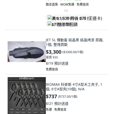
酷澎直售 ∙ WOW免運 ∙ 免費退貨
(
1
)
满 $1,500 再省 $75 (王道卡)
$7 酷澎幣回饋
JET SL 傳動蓋 結晶黑 結晶烤漆 原廠,
1個, 整塊買斷
$3,300
(
$3300.00/1個
)
運費 $90
8/19
預計送達
免費退貨
IKOMAX 科麥斯 4寸A型木工夾子, 1
個, 6寸A型夾(10個), N/A
$737
(
$737.00/1個
)
8/21
預計送達
免運 ∙ 免費退貨