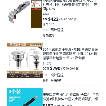
不鏽鋼抽屜面板安裝固定器 按壓式可
拆夾片, 1個, 抽屜安裝固定夾-[小弓夾1
個], N/A
$430
$422
1
%
(
$422.00/1個
)
運費 $67
8/19
預計送達
免費退貨
304不銹鋼潔淨地漏密封衛生級防臭藥
廠清潔淨化車間實驗室, 1個, 201材料
潔淨密封地漏50管-75管:如圖
$1,975
$790
60
%
(
$790.00/1個
)
8/19
預計送達
免運 ∙ 免費退貨
床單固定夾 4件組 標準款 卡其色, 黑色
小號4個裝拉伸55釐米金屬調節扣, 1個
$187
(
$187.00/1個
)