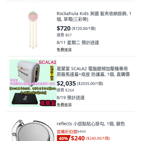
Rockahula Kids 英國 髮夾收納掛飾, 1
個, 草莓(三彩帶)
$720
(
$720.00/1個
)
運費 $67
8/11 星期二
預計送達
免費退貨
葛蘭富 SCALA2 電腦變頻加壓機專用
原廠馬達蓋+底座 防護蓋, 1個, 直購價
$2,035
(
$2035.00/1個
)
運費 $264
8/19
預計送達
免費退貨
reflects 小逗點貼心掛勾, 1個, 銀色
首購折扣價
$400
$240
40
%
(
$240.00/1個
)