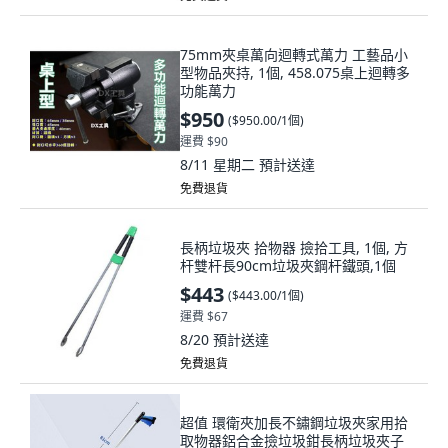
75mm夾桌萬向迴轉式萬力 工藝品小
型物品夾持, 1個, 458.075桌上迴轉多
功能萬力
$950
(
$950.00/1個
)
運費 $90
8/11 星期二
預計送達
免費退貨
長柄垃圾夾 拾物器 撿拾工具, 1個, 方
杆雙杆長90cm垃圾夾鋼杆鐵頭,1個
$443
(
$443.00/1個
)
運費 $67
8/20
預計送達
免費退貨
超值 環衛夾加長不鏽鋼垃圾夾家用拾
取物器鋁合金撿垃圾鉗長柄垃圾夾子