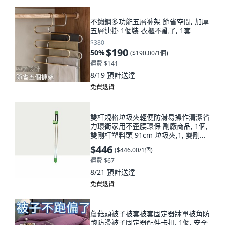
不鏽鋼多功能五層褲架 節省空間, 加厚
五層連掛 1個裝 衣櫃不亂了, 1套
$380
$190
50
%
(
$190.00/1個
)
運費 $141
8/19
預計送達
免費退貨
雙杆規格垃圾夾輕便防滑易操作清潔省
力環衛家用不歪腰環保 副廠商品, 1個,
雙剛杆塑料頭 91cm 垃圾夾,1, 雙剛杆
塑料頭
$446
(
$446.00/1個
)
運費 $67
8/21
預計送達
免費退貨
蘑菇頭被子被套被套固定器牀單被角防
跑防滑被子固定器配件卡扣, 1個, 安全