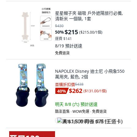
星星帽子夾 磁吸 戶外遮陽旅行必備,
清新米 一個裝, 1套
$430
$215
50
%
(
$215.00/1個
)
運費 $141
8/19
預計送達
免費退貨
NAPOLEX Disney 迪士尼 小飛象550
萬用夾, 藍色, 2個
首購折扣價
$438
$262
40
%
(
$131.00/1個
)
明天 8/8 (六)
預計送達
酷澎直售 ∙ WOW免運 ∙ 免費退貨
满 $1,500 再省 $75 (王道卡)