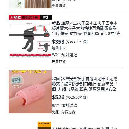
免費退貨
新品 加厚木工夾子型木工夾子固定木
板片實木夾子大力快速直角副廠商品,
1個, 快速 8寸F夾 範圍200mm, 8寸F夾
$353
(
$353.00/1個
)
運費 $67
8/21
預計送達
免費退貨
超值 牀單安全被子防跑固定器固定隱
形夾子被單防滑封口無針 副廠商品, 1
個, 升級加厚款 藍色 薄厚通用,a安全耐
用 4個裝 穩固耐壓穩固+兩檔可
$526
(
$526.00/1個
)
8/21
預計送達
免運 ∙ 免費退貨