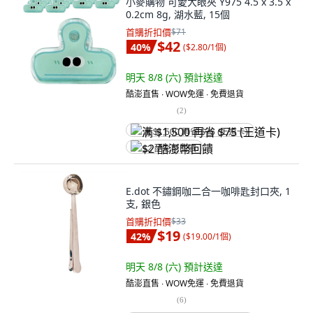
小麥購物 可愛大眼夾 Y975 4.5 x 3.5 x
0.2cm 8g, 湖水藍, 15個
首購折扣價
$71
$42
40
%
(
$2.80/1個
)
明天 8/8 (六)
預計送達
酷澎直售 ∙ WOW免運 ∙ 免費退貨
(
2
)
满 $1,500 再省 $75 (王道卡)
$2 酷澎幣回饋
E.dot 不鏽鋼咖二合一咖啡匙封口夾, 1
支, 銀色
首購折扣價
$33
$19
42
%
(
$19.00/1個
)
明天 8/8 (六)
預計送達
酷澎直售 ∙ WOW免運 ∙ 免費退貨
(
6
)