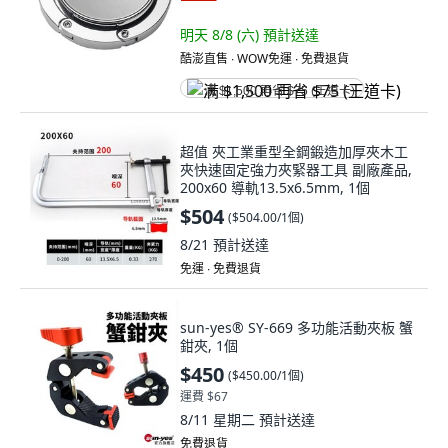
明天 8/8 (六)
預計送達
酷澎直售 ∙ WOW免運 ∙ 免費退貨
满 $1,500 再省 $75 (王道卡)
超值 夾工業重型全鋼鍛造加厚夾木工
夾快速固定強力夾緊器工具 副廠產品,
200x60 導軌13.5x6.5mm, 1個
$504
(
$504.00/1個
)
8/21
預計送達
免運 ∙ 免費退貨
sun-yes® SY-669 多功能活動夾板 蟹
鉗夾, 1個
$450
(
$450.00/1個
)
運費 $67
8/11 星期二
預計送達
免費退貨