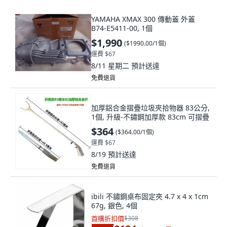
YAMAHA XMAX 300 傳動蓋 外蓋
B74-E5411-00, 1個
$1,990
(
$1990.00/1個
)
運費 $67
8/11 星期二
預計送達
免費退貨
加厚鋁合金摺疊垃圾夾拾物器 83公分,
1個, 升級-不鏽鋼加厚款 83cm 可摺疊
$364
(
$364.00/1個
)
運費 $67
8/19
預計送達
免費退貨
ibili 不鏽鋼桌布固定夾 4.7 x 4 x 1cm
67g, 銀色, 4個
首購折扣價
$308