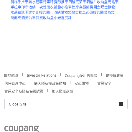
爬梯手推車
防水鞋套
行李秤
變形推車
四輪買菜車
明信片收納盒
烏龜車
手拉車
印章收納
一次性雨衣
折疊小拖車
達摩存錢筒
機關盒
煙盒
購物
水晶鑰匙圈
史努比鑰匙圈
可收納購物袋
耐重推車
恐龍鑰匙圈
菜籃袋
萬向夾
物流台車
質感收納盒
小米溫度計
Investor Relations
關於酷澎
Coupang使用者條款
退換貨政策
信任管理中心
顧客隱私權政策通知
安心購物
資訊安全
資訊安全及隱私保護認證
加入酷澎商城
Global Site