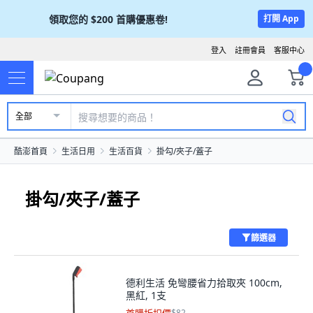
領取您的
$200
首購優惠卷!
打開 App
登入
註冊會員
客服中心
全部
酷澎首頁
生活日用
生活百貨
掛勾/夾子/蓋子
掛勾/夾子/蓋子
篩選器
德利生活 免彎腰省力拾取夾 100cm,
黑紅, 1支
$82