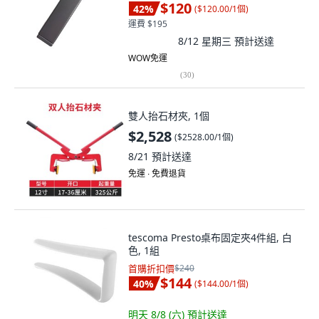
$120
42
%
(
$120.00/1個
)
運費 $195
8/12 星期三
預計送達
WOW免運
(
30
)
雙人抬石材夾, 1個
$2,528
(
$2528.00/1個
)
8/21
預計送達
免運 ∙ 免費退貨
tescoma Presto桌布固定夾4件組, 白
色, 1組
首購折扣價
$240
$144
40
%
(
$144.00/1個
)
明天 8/8 (六)
預計送達