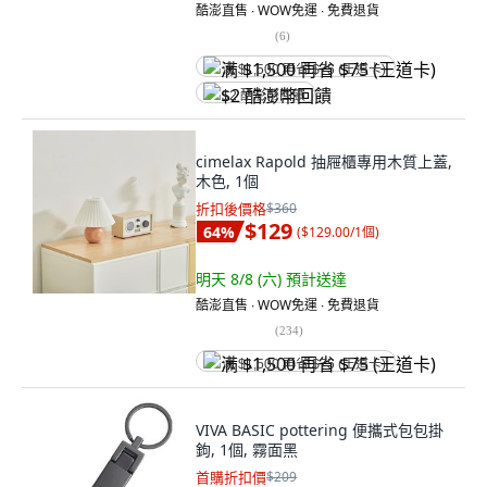
酷澎直售 ∙ WOW免運 ∙ 免費退貨
(
6
)
满 $1,500 再省 $75 (王道卡)
$2 酷澎幣回饋
cimelax Rapold 抽屜櫃專用木質上蓋,
木色, 1個
折扣後價格
$360
$129
64
%
(
$129.00/1個
)
明天 8/8 (六)
預計送達
酷澎直售 ∙ WOW免運 ∙ 免費退貨
(
234
)
满 $1,500 再省 $75 (王道卡)
VIVA BASIC pottering 便攜式包包掛
鉤, 1個, 霧面黑
首購折扣價
$209