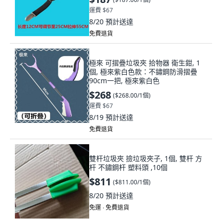
運費 $67
8/20
預計送達
免費退貨
極來 可摺疊垃圾夾 拾物器 衛生鉗, 1
個, 極來紫白色款：不鏽鋼防滑摺疊
90cm一把, 極來紫白色
$268
(
$268.00/1個
)
運費 $67
8/19
預計送達
免費退貨
雙杆垃圾夾 撿垃圾夾子, 1個, 雙杆 方
杆 不鏽鋼杆 塑料頭 ,10個
$811
(
$811.00/1個
)
8/20
預計送達
免運 ∙ 免費退貨