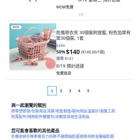
WOW免運
(
1
)
防風晾衣夾 30個裝附提籃, 粉色加厚有
筐30個裝, 1套
$280
$140
50
%
(
$140.00/1個
)
運費 $141
8/19
預計送達
免費退貨
2
3
4
5
1
與一起瀏覽的類別
膠帶
塑膠袋/包裝用品
涼蓆/地墊
鞋墊/鞋材用品
溫度計/測量工具
防風配件/隔熱配件
暖暖包/冰敷袋
其他生活用品
您可能會喜歡的其他產品
折疊收納手推車
壓克力吊飾
不鏽鋼鑰匙圈
達摩吊飾
金屬鑰匙圈