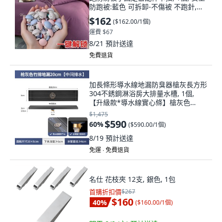
防跑被:藍色 可拆卸-不傷被 不跑針,蘑
菇1個+針釦1個 牢固無痕 福利購, 藍
$162
(
$162.00/1個
)
色, 蘑菇1個+針釦1個
運費 $67
8/21
預計送達
免費退貨
加長條形導水線地漏防臭器槍灰長方形
304不銹鋼淋浴房大排量水槽, 1個,
【升級款*導水線實心條】槍灰色
20cm中排:如圖
$1,475
$590
60
%
(
$590.00/1個
)
8/19
預計送達
免運 ∙ 免費退貨
名仕 花枝夾 12支, 銀色, 1包
首購折扣價
$267
$160
40
%
(
$160.00/1個
)