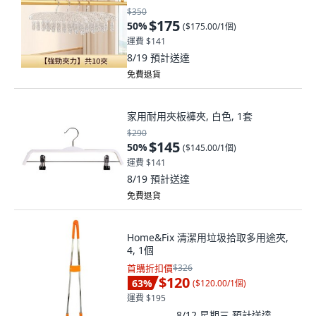
$350
$175
50
%
(
$175.00/1個
)
運費 $141
8/19
預計送達
免費退貨
家用耐用夾板褲夾, 白色, 1套
$290
$145
50
%
(
$145.00/1個
)
運費 $141
8/19
預計送達
免費退貨
Home&Fix 清潔用垃圾拾取多用途夾,
4, 1個
首購折扣價
$326
$120
63
%
(
$120.00/1個
)
運費 $195
8/12 星期三
預計送達