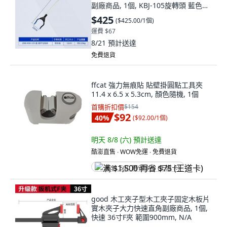
副廠商品, 1個, KBJ-105旋轉頭 藍色垃
圾夾
$425
(
$425.00/1個
)
運費 $67
8/21
預計送達
免費退貨
ffcat 強力無痕貼 貼壁掛圓點工具夾
11.4 x 6.5 x 5.3cm, 顏色隨機, 1個
首購折扣價
$154
$92
40
%
(
$92.00/1個
)
明天 8/8 (六)
預計送達
酷澎直售 ∙ WOW免運 ∙ 免費退貨
满 $1,500 再省 $75 (王道卡)
good 木工夾子型木工夾子固定木板片
實木夾子大力快速直角副廠商品, 1個,
快速 36寸F夾 範圍900mm, N/A