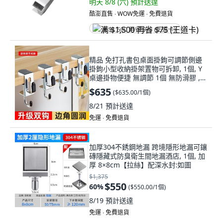
明天 8/8 (六)
預計送達
酷澎直售 ∙ WOW免運 ∙ 免費退貨
满 $1,500 再省 $75 (王道卡)
精品 免打孔書包桌面掛鉤可調節側邊
掛鉤小型收納掛架置物可拆卸, 1個, Y
桌邊掛物便捷 無調節 1個 無防滑膠 ,Y
側邊掛鉤小型收納掛架置物可拆卸掛鉤
$635
(
$635.00/1個
)
H
8/21
預計送達
免運 ∙ 免費退貨
加厚304不銹鋼地漏 跨境隱形地漏可鑲
磚隱藏式防臭衛生間地漏酒店, 1個, 加
厚 8×8cm【拉絲】配深水封:如圖
$1,375
$550
60
%
(
$550.00/1個
)
8/19
預計送達
免運 ∙ 免費退貨