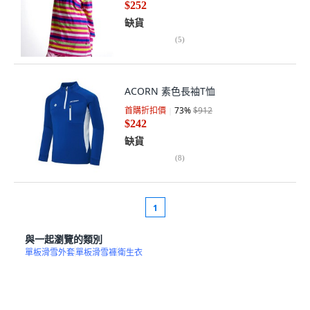
$252
缺貨
(
5
)
ACORN 素色長袖T恤
首購折扣價
73
%
$912
$242
缺貨
(
8
)
1
與一起瀏覽的類別
單板滑雪外套
單板滑雪褲
衛生衣