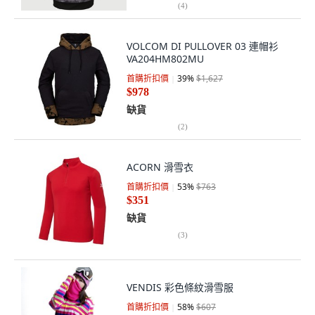
(
4
)
VOLCOM DI PULLOVER 03 連帽衫
VA204HM802MU
首購折扣價
39
%
$1,627
$978
缺貨
(
2
)
ACORN 滑雪衣
首購折扣價
53
%
$763
$351
缺貨
(
3
)
VENDIS 彩色條紋滑雪服
首購折扣價
58
%
$607