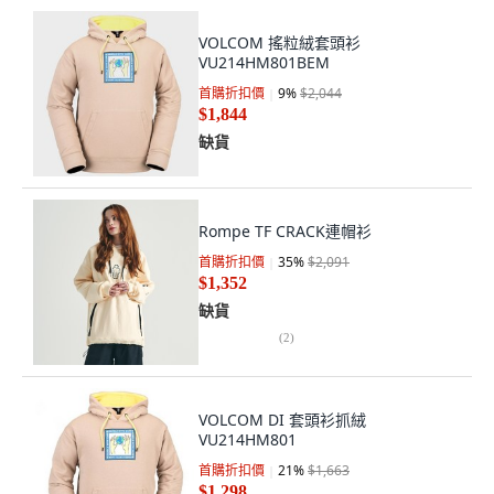
VOLCOM 搖粒絨套頭衫
VU214HM801BEM
首購折扣價
9
%
$2,044
$1,844
缺貨
Rompe TF CRACK連帽衫
首購折扣價
35
%
$2,091
$1,352
缺貨
(
2
)
VOLCOM DI 套頭衫抓絨
VU214HM801
首購折扣價
21
%
$1,663
$1,298