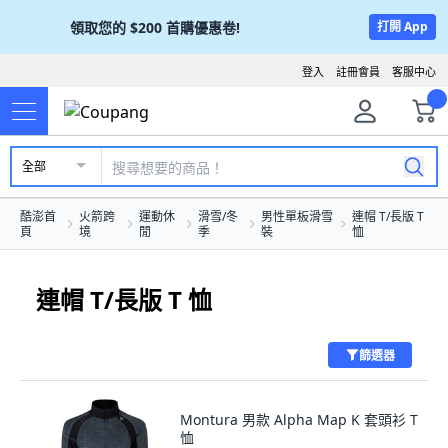
領取您的
$200
首購優惠卷!
打開 App
登入
註冊會員
客服中心
全部
酷澎首
火箭跨
運動休
滑雪/冬
男性單板滑雪
連帽 T/長版 T
頁
境
閒
季
裝
恤
連帽 T/長版 T 恤
篩選器
Montura 男款 Alpha Map K 套頭衫 T
恤