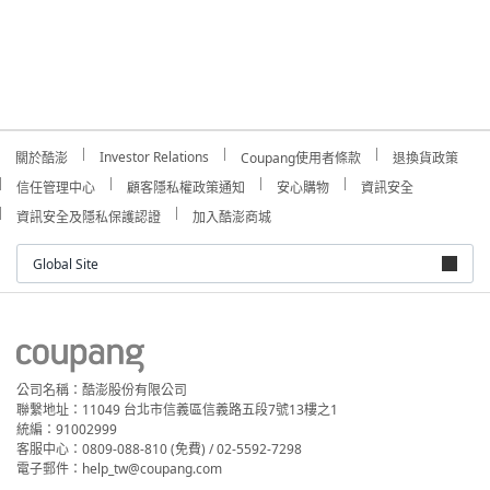
Investor Relations
關於酷澎
Coupang使用者條款
退換貨政策
信任管理中心
顧客隱私權政策通知
安心購物
資訊安全
資訊安全及隱私保護認證
加入酷澎商城
Global Site
公司名稱：酷澎股份有限公司
聯繫地址：11049 台北市信義區信義路五段7號13樓之1
統編：91002999
客服中心：0809-088-810 (免費) / 02-5592-7298
電子郵件：help_tw@coupang.com