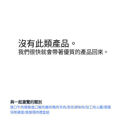
沒有此類產品。
我們很快就會帶著優質的產品回來。
與一起瀏覽的類別
進口牛肉
韓豬
進口豬肉
雞肉
鴨肉
羊肉/其他
調味肉/加工肉
火腿/香腸
培根
雞蛋/蛋類
精肉禮盒組