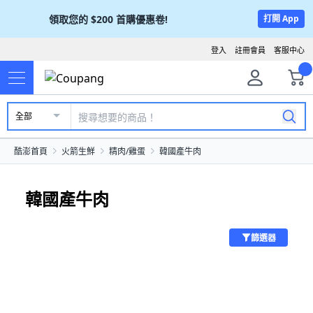
領取您的
$200
首購優惠卷!
打開 App
登入
註冊會員
客服中心
全部
酷澎首頁
火箭生鮮
精肉/雞蛋
韓國產牛肉
韓國產牛肉
篩選器