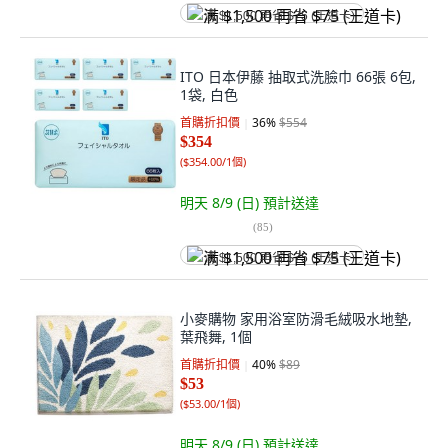
满 $1,500 再省 $75 (王道卡)
ITO 日本伊藤 抽取式洗臉巾 66張 6包,
1袋, 白色
首購折扣價
36
%
$554
$354
(
$354.00/1個
)
明天 8/9 (日)
預計送達
(
85
)
满 $1,500 再省 $75 (王道卡)
小麥購物 家用浴室防滑毛絨吸水地墊,
葉飛舞, 1個
首購折扣價
40
%
$89
$53
(
$53.00/1個
)
明天 8/9 (日)
預計送達