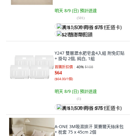
明天 8/9 (日)
預計送達
(
501
)
满 $1,500 再省 $75 (王道卡)
$2 酷澎幣回饋
Y247 雙層瀝水肥皂盒4入組 附免釘貼
+ 掛勾 2個, 純白, 1組
首購折扣價
40
%
$108
$64
(
$64.00/1個
)
明天 8/9 (日)
預計送達
(
1
)
满 $1,500 再省 $75 (王道卡)
A-ONE 3M吸濕排汗 萊賽爾天絲床包
+ 枕套 75 x 45cm 2個