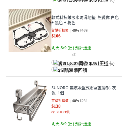
满 $1,500 再省 $75 (王道卡)
軟式科技絨吸水防滑地墊, 熊愛你 白色
+ 黑色 + 粉色
首購折扣價
40
%
$178
$106
明天 8/9 (日)
預計送達
(
5
)
满 $1,500 再省 $75 (王道卡)
$5 酷澎幣回饋
SUNORO 無痕吸盤式浴室置物架, 灰
色, 1個
首購折扣價
40
%
$231
$138
(
$138.00/1個
)
明天 8/9 (日)
預計送達