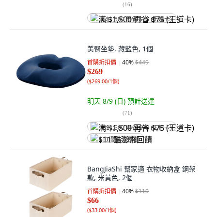
(
16
)
满 $1,500 再省 $75 (王道卡)
美臀坐墊, 藏藍色, 1個
首購折扣價
40
%
$449
$269
(
$269.00/1個
)
明天 8/9 (日)
預計送達
(
71
)
满 $1,500 再省 $75 (王道卡)
$11 酷澎幣回饋
BangJiaShi 幫家適 衣物收納盒 鋼架
款, 米黃色, 2個
首購折扣價
40
%
$110
$66
(
$33.00/1個
)