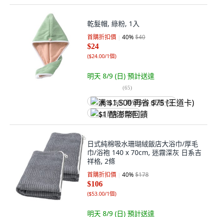
乾髮帽, 綠粉, 1入
首購折扣價
40
%
$40
$24
(
$24.00/1個
)
明天 8/9 (日)
預計送達
(
65
)
满 $1,500 再省 $75 (王道卡)
$1 酷澎幣回饋
日式純棉吸水珊瑚絨飯店大浴巾/厚毛
巾/浴袍 140 x 70cm, 迷霧深灰 日系吉
祥格, 2條
首購折扣價
40
%
$178
$106
(
$53.00/1個
)
明天 8/9 (日)
預計送達