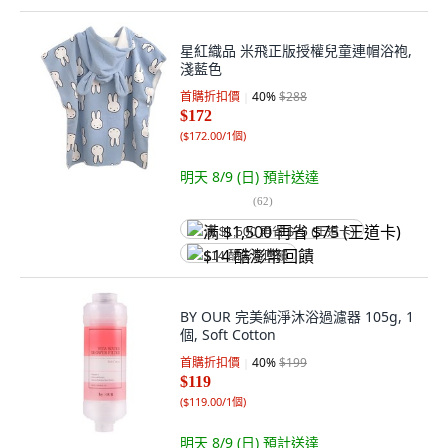
星紅織品 米飛正版授權兒童連帽浴袍,
淺藍色
首購折扣價
40
%
$288
$172
(
$172.00/1個
)
明天 8/9 (日)
預計送達
(
62
)
满 $1,500 再省 $75 (王道卡)
$14 酷澎幣回饋
BY OUR 完美純淨沐浴過濾器 105g, 1
個, Soft Cotton
首購折扣價
40
%
$199
$119
(
$119.00/1個
)
明天 8/9 (日)
預計送達