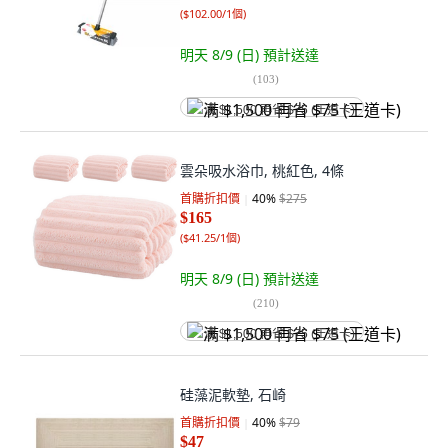
(
$102.00/1個
)
明天 8/9 (日)
預計送達
(
103
)
满 $1,500 再省 $75 (王道卡)
雲朵吸水浴巾, 桃紅色, 4條
首購折扣價
40
%
$275
$165
(
$41.25/1個
)
明天 8/9 (日)
預計送達
(
210
)
满 $1,500 再省 $75 (王道卡)
硅藻泥軟墊, 石崎
首購折扣價
40
%
$79
$47