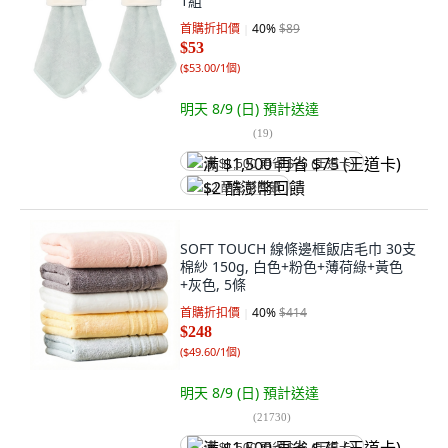
1組
首購折扣價
40
%
$89
$53
(
$53.00/1個
)
明天 8/9 (日)
預計送達
(
19
)
满 $1,500 再省 $75 (王道卡)
$2 酷澎幣回饋
SOFT TOUCH 線條邊框飯店毛巾 30支
棉紗 150g, 白色+粉色+薄荷綠+黃色
+灰色, 5條
首購折扣價
40
%
$414
$248
(
$49.60/1個
)
明天 8/9 (日)
預計送達
(
21730
)