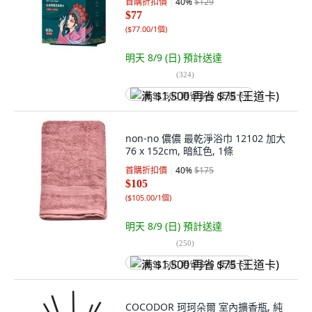
首購折扣價
40
%
$129
$77
(
$77.00/1個
)
明天 8/9 (日)
預計送達
(
324
)
满 $1,500 再省 $75 (王道卡)
non-no 儂儂 最乾淨浴巾 12102 加大
76 x 152cm, 暗紅色, 1條
首購折扣價
40
%
$175
$105
(
$105.00/1個
)
明天 8/9 (日)
預計送達
(
250
)
满 $1,500 再省 $75 (王道卡)
COCODOR 珂珂朵爾 室內擴香瓶, 純