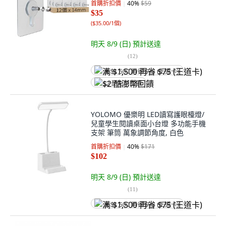
首購折扣價
40
%
$59
$35
(
$35.00/1個
)
明天 8/9 (日)
預計送達
(
12
)
满 $1,500 再省 $75 (王道卡)
$2 酷澎幣回饋
YOLOMO 優樂明 LED讀寫護眼檯燈/
兒童學生閱讀桌面小台燈 多功能手機
支架 筆筒 萬象調節角度, 白色
首購折扣價
40
%
$171
$102
明天 8/9 (日)
預計送達
(
11
)
满 $1,500 再省 $75 (王道卡)