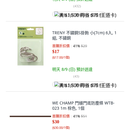
(
432
)
满 $1,500 再省 $75 (王道卡)
TRENY 不鏽鋼S掛鉤 小(7cm) 6入, 1
組, 不鏽鋼
首購折扣價
41
%
$29
$17
(
$17.00/1個
)
明天 8/9 (日)
預計送達
(
43
)
满 $1,500 再省 $75 (王道卡)
WE CHAMP 門縫門底防塵條 WTB-
023 1m 棕色, 1個
首購折扣價
41
%
$51
$30
(
$30.00/1個
)