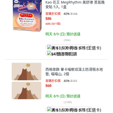
Kao 花王 MegRhythm 美舒律 蒸氣晚
安貼 5入, 1盒
首購折扣價
40
%
$144
$86
(
$86.00/1個
)
明天 8/9 (日)
預計送達
(
304
)
满 $1,500 再省 $75 (王道卡)
$4 酷澎幣回饋
西格傢飾 畢卡喵軟珪藻土防滑吸水地
墊, 喵喵山, 2個
首購折扣價
40
%
$101
$60
明天 8/9 (日)
預計送達
(
1199
)
满 $1,500 再省 $75 (王道卡)