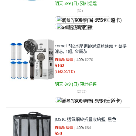
明天 8/9 (日)
預計送達
(
32
)
满 $1,500 再省 $75 (王道卡)
$4 酷澎幣回饋
comet 5段水壓調節過濾蓮蓬頭 + 替換
濾芯, 1組, 金屬灰
首購折扣價
40
%
$270
$162
(
$162.00/1套
)
明天 8/9 (日)
預計送達
(
2783
)
满 $1,500 再省 $75 (王道卡)
JOSIC 透氣網紗折疊收納籃, 黑色
首購折扣價
40
%
$84
$50