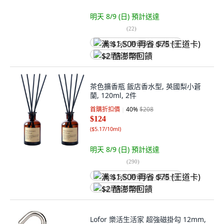
明天 8/9 (日)
預計送達
(
22
)
满 $1,500 再省 $75 (王道卡)
$2 酷澎幣回饋
茶色擴香瓶 飯店香水型, 英國梨小蒼
蘭, 120ml, 2件
首購折扣價
40
%
$208
$124
(
$5.17/10ml
)
明天 8/9 (日)
預計送達
(
290
)
满 $1,500 再省 $75 (王道卡)
$2 酷澎幣回饋
Lofor 樂活生活家 超強磁掛勾 12mm,