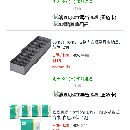
明天 8/9 (日)
預計送達
(
334
)
满 $1,500 再省 $75 (王道卡)
$2 酷澎幣回饋
comet Home 12格內衣褲整理收納盒,
灰色, 2個
首購折扣價
40
%
$192
$115
(
$57.50/1個
)
明天 8/9 (日)
預計送達
(
2102
)
满 $1,500 再省 $75 (王道卡)
淼森宜蕊 1次性浴巾/旅行毛巾/拋棄式
浴巾, 白色, 6個, 1組
首購折扣價
40
%
$77