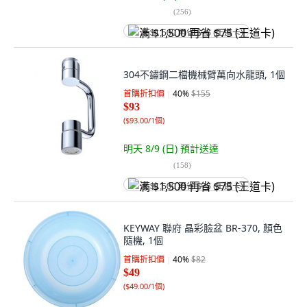
(
256
)
满 $1,500 再省 $75 (王道卡)
304不鏽鋼二檔機械臂萬向水龍頭, 1個
首購折扣價
40
%
$155
$93
(
$93.00/1個
)
明天 8/9 (日)
預計送達
(
158
)
满 $1,500 再省 $75 (王道卡)
KEYWAY 聯府 晶彩臉盆 BR-370, 顏色
隨機, 1個
首購折扣價
40
%
$82
$49
(
$49.00/1個
)