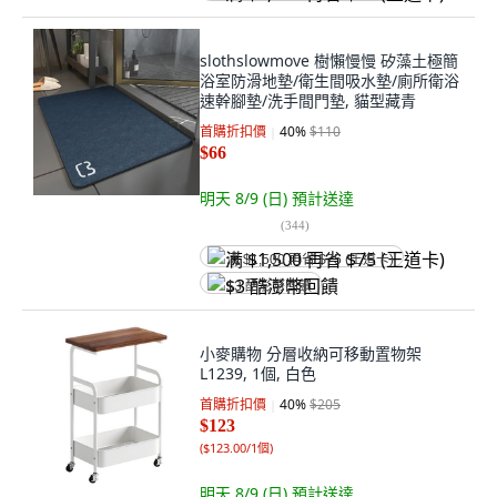
slothslowmove 樹懶慢慢 矽藻土極簡
浴室防滑地墊/衛生間吸水墊/廁所衛浴
速幹腳墊/洗手間門墊, 貓型藏青
首購折扣價
40
%
$110
$66
明天 8/9 (日)
預計送達
(
344
)
满 $1,500 再省 $75 (王道卡)
$3 酷澎幣回饋
小麥購物 分層收納可移動置物架
L1239, 1個, 白色
首購折扣價
40
%
$205
$123
(
$123.00/1個
)
明天 8/9 (日)
預計送達