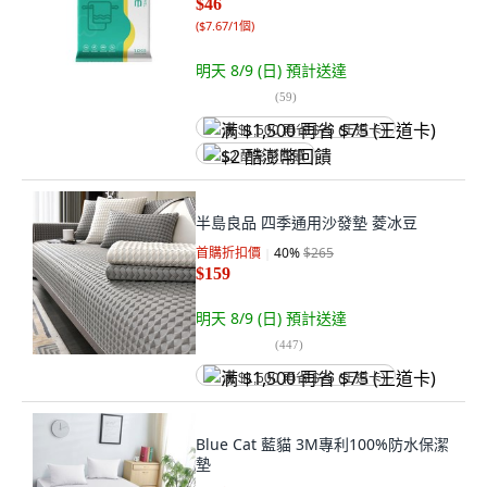
$46
(
$7.67/1個
)
明天 8/9 (日)
預計送達
(
59
)
满 $1,500 再省 $75 (王道卡)
$2 酷澎幣回饋
半島良品 四季通用沙發墊 菱冰豆
首購折扣價
40
%
$265
$159
明天 8/9 (日)
預計送達
(
447
)
满 $1,500 再省 $75 (王道卡)
Blue Cat 藍貓 3M專利100%防水保潔
墊