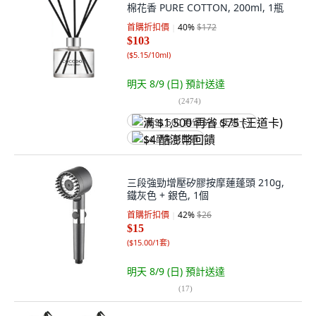
棉花香 PURE COTTON, 200ml, 1瓶
首購折扣價
40
%
$172
$103
(
$5.15/10ml
)
明天 8/9 (日)
預計送達
(
2474
)
满 $1,500 再省 $75 (王道卡)
$4 酷澎幣回饋
三段強勁增壓矽膠按摩蓮蓬頭 210g,
鐵灰色 + 銀色, 1個
首購折扣價
42
%
$26
$15
(
$15.00/1套
)
明天 8/9 (日)
預計送達
(
17
)