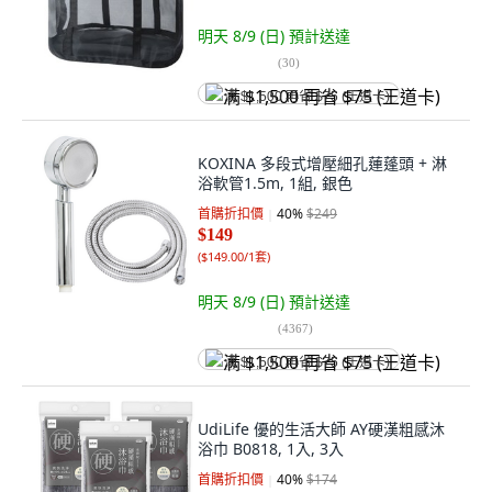
明天 8/9 (日)
預計送達
(
30
)
满 $1,500 再省 $75 (王道卡)
KOXINA 多段式增壓細孔蓮蓬頭 + 淋
浴軟管1.5m, 1組, 銀色
首購折扣價
40
%
$249
$149
(
$149.00/1套
)
明天 8/9 (日)
預計送達
(
4367
)
满 $1,500 再省 $75 (王道卡)
UdiLife 優的生活大師 AY硬漢粗感沐
浴巾 B0818, 1入, 3入
首購折扣價
40
%
$174