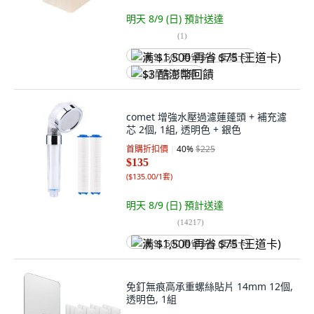
明天 8/9 (日)
預計送達
(
1
)
满 $1,500 再省 $75 (王道卡)
$3 酷澎幣回饋
comet 增強水壓過濾蓮蓬頭 + 補充濾
芯 2個, 1組, 透明色 + 銀色
首購折扣價
40
%
$225
$135
(
$135.00/1套
)
明天 8/9 (日)
預計送達
(
14217
)
满 $1,500 再省 $75 (王道卡)
免釘無痕高承重螺絲貼片 14mm 12個,
透明色, 1組