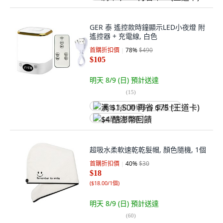
GER 泰 遙控款時鐘顯示LED小夜燈 附
遙控器 + 充電線, 白色
首購折扣價
78
%
$490
$105
明天 8/9 (日)
預計送達
(
15
)
满 $1,500 再省 $75 (王道卡)
$4 酷澎幣回饋
超吸水柔軟速乾乾髮帽, 顏色隨機, 1個
首購折扣價
40
%
$30
$18
(
$18.00/1個
)
明天 8/9 (日)
預計送達
(
60
)