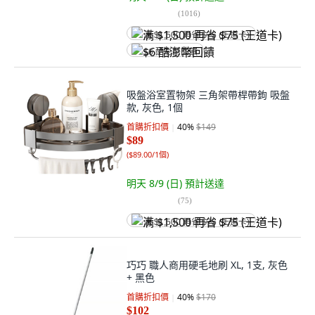
(
1016
)
满 $1,500 再省 $75 (王道卡)
$6 酷澎幣回饋
吸盤浴室置物架 三角架帶桿帶鉤 吸盤
款, 灰色, 1個
首購折扣價
40
%
$149
$89
(
$89.00/1個
)
明天 8/9 (日)
預計送達
(
75
)
满 $1,500 再省 $75 (王道卡)
巧巧 職人商用硬毛地刷 XL, 1支, 灰色
+ 黑色
首購折扣價
40
%
$170
$102