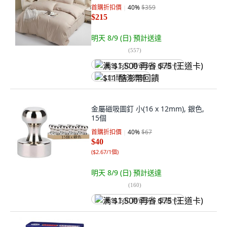
首購折扣價
40
%
$359
$215
明天 8/9 (日)
預計送達
(
557
)
满 $1,500 再省 $75 (王道卡)
$11 酷澎幣回饋
金屬磁吸圖釘 小(16 x 12mm), 銀色,
15個
首購折扣價
40
%
$67
$40
(
$2.67/1個
)
明天 8/9 (日)
預計送達
(
160
)
满 $1,500 再省 $75 (王道卡)