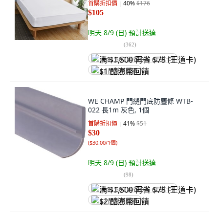
首購折扣價
40
%
$176
$105
明天 8/9 (日)
預計送達
(
362
)
满 $1,500 再省 $75 (王道卡)
$1 酷澎幣回饋
WE CHAMP 門縫門底防塵條 WTB-
022 長1m 灰色, 1個
首購折扣價
41
%
$51
$30
(
$30.00/1個
)
明天 8/9 (日)
預計送達
(
98
)
满 $1,500 再省 $75 (王道卡)
$2 酷澎幣回饋