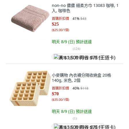
non-no 儂儂 細柔方巾 13083 咖啡, 1
入, 咖啡色
首購折扣價
41
%
$43
$25
(
$25.00/1個
)
明天 8/9 (日)
預計送達
(
124
)
满 $1,500 再省 $75 (王道卡)
小麥購物 內衣襪分隔收納盒 20格
140g, 米色, 2個
首購折扣價
40
%
$118
$70
(
$35.00/1個
)
明天 8/9 (日)
預計送達
(
1
)
满 $1,500 再省 $75 (王道卡)