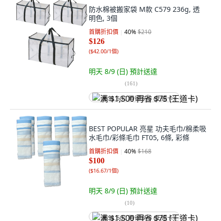
防水棉被搬家袋 M款 C579 236g, 透
明色, 3個
首購折扣價
40
%
$210
$126
(
$42.00/1個
)
明天 8/9 (日)
預計送達
(
161
)
满 $1,500 再省 $75 (王道卡)
BEST POPULAR 亮星 功夫毛巾/棉柔吸
水毛巾/彩條毛巾 FT05, 6條, 彩條
首購折扣價
40
%
$168
$100
(
$16.67/1個
)
明天 8/9 (日)
預計送達
(
10
)
满 $1,500 再省 $75 (王道卡)