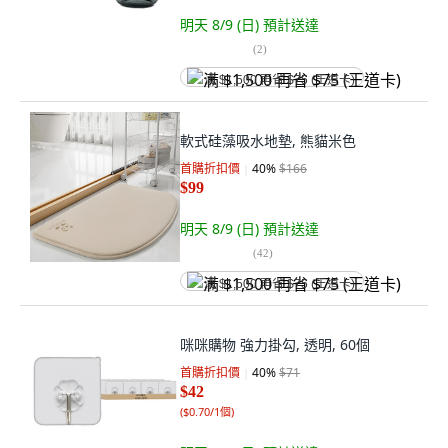
明天 8/9 (日)
預計送達
(
2
)
满 $1,500 再省 $75 (王道卡)
軟式硅藻吸水地墊, 熊貓米色
首購折扣價
40
%
$166
$99
明天 8/9 (日)
預計送達
(
42
)
满 $1,500 再省 $75 (王道卡)
咪咪購物 強力掛勾, 透明, 60個
首購折扣價
40
%
$71
$42
(
$0.70/1個
)