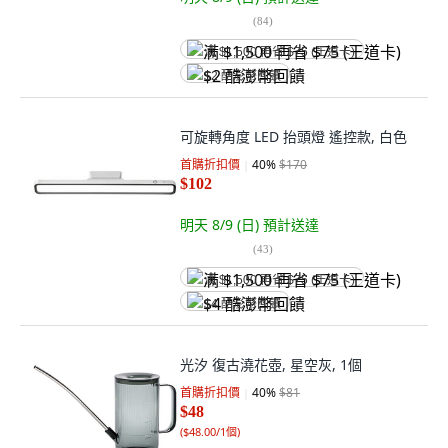
(
84
)
满 $1,500 再省 $75 (王道卡)
$2 酷澎幣回饋
可旋轉角度 LED 抬頭燈 遙控款, 白色
首購折扣價
40
%
$170
$102
明天 8/9 (日)
預計送達
(
43
)
满 $1,500 再省 $75 (王道卡)
$4 酷澎幣回饋
光汐 復古澆花壺, 星空灰, 1個
首購折扣價
40
%
$81
$48
(
$48.00/1個
)