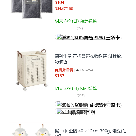
$104
(
$34.67/1個
)
明天 8/9 (日)
預計送達
(
29
)
满 $1,500 再省 $75 (王道卡)
德利生活 可折疊髒衣收納籃 滑輪款,
奶油色
首購折扣價
40
%
$254
$152
明天 8/9 (日)
預計送達
(
205
)
满 $1,500 再省 $75 (王道卡)
$11 酷澎幣回饋
擦手巾 企鵝 40 x 12cm 300g, 淺綠色,