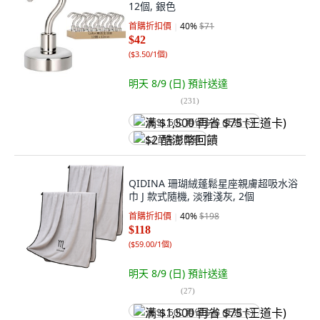
12個, 銀色
首購折扣價
40
%
$71
$42
(
$3.50/1個
)
明天 8/9 (日)
預計送達
(
231
)
满 $1,500 再省 $75 (王道卡)
$2 酷澎幣回饋
QIDINA 珊瑚絨蓬鬆星座親膚超吸水浴
巾 J 款式隨機, 淡雅淺灰, 2個
首購折扣價
40
%
$198
$118
(
$59.00/1個
)
明天 8/9 (日)
預計送達
(
27
)
满 $1,500 再省 $75 (王道卡)