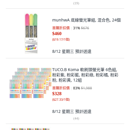
(
19
)
munhwA 底線螢光筆組, 混合色, 24個
首購折扣價
31
%
$676
$460
(
$19.17/1個
)
8/12 星期三
預計送達
TUCO.B Koma 軟刷頭螢光筆 6色組,
粉彩紫, 粉彩藍, 粉彩綠, 粉彩橘, 粉彩
粉, 粉彩黃, 12組
首購折扣價
83
%
$1,988
$328
(
$27.33/1個
)
8/12 星期三
預計送達
(
44
)