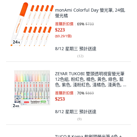
monAmi Colorful Day 螢光筆, 24個,
螢光橘
首購折扣價
69
%
$733
$223
(
$9.29/1個
)
8/12 星期三
預計送達
(
12
)
ZEYAR TUKOBI 雙頭透明視窗螢光筆
12色組, 粉紅色, 橘色, 黃色, 綠色, 藍
色, 紫色, 淺粉紅色, 淺橘色, 淺黃色, 淺
綠色, 淺藍色, 淺紫色, 2套
首購折扣價
70
%
$869
$253
8/12 星期三
預計送達
(
9
)
TUCO.B Koma 軟刷頭螢光筆 6色 +