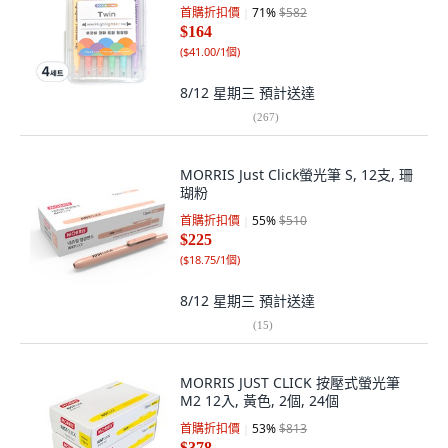
首購折扣價
71
%
$582
$164
(
$41.00/1個
)
8/12 星期三
預計送達
(
267
)
MORRIS Just Click螢光筆 S, 12支, 珊
瑚粉
首購折扣價
55
%
$510
$225
(
$18.75/1個
)
8/12 星期三
預計送達
(
15
)
MORRIS JUST CLICK 按壓式螢光筆
M2 12入, 黃色, 2個, 24個
首購折扣價
53
%
$813
$378