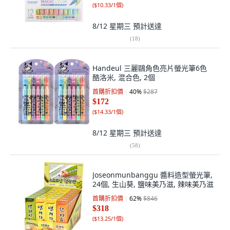
(
$10.33/1個
)
8/12 星期三
預計送達
(
18
)
Handeul 三麗鷗角色亮片螢光筆6色
酷洛米, 混合色, 2個
首購折扣價
40
%
$287
$172
(
$14.33/1個
)
8/12 星期三
預計送達
(
58
)
Joseonmunbanggu 醬料造型螢光筆,
24個, 生山葵, 鹽味美乃滋, 辣味美乃滋
首購折扣價
62
%
$846
$318
(
$13.25/1個
)