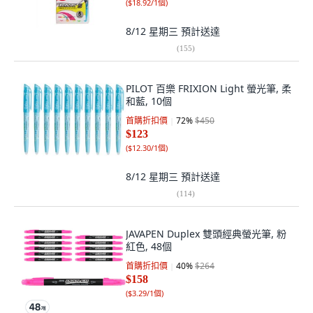
(
$18.92/1個
)
8/12 星期三
預計送達
(
155
)
PILOT 百樂 FRIXION Light 螢光筆, 柔
和藍, 10個
首購折扣價
72
%
$450
$123
(
$12.30/1個
)
8/12 星期三
預計送達
(
114
)
JAVAPEN Duplex 雙頭經典螢光筆, 粉
紅色, 48個
首購折扣價
40
%
$264
$158
(
$3.29/1個
)