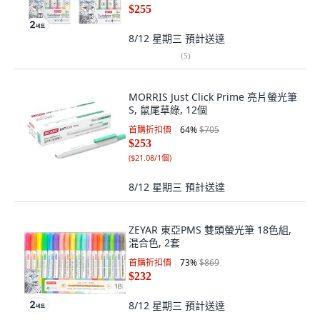
色, 淺紫色(粉彩), 2套
$255
8/12 星期三
預計送達
(
5
)
MORRIS Just Click Prime 亮片螢光筆
S, 鼠尾草綠, 12個
首購折扣價
64
%
$705
$253
(
$21.08/1個
)
8/12 星期三
預計送達
ZEYAR 東亞PMS 雙頭螢光筆 18色組,
混合色, 2套
首購折扣價
73
%
$869
$232
8/12 星期三
預計送達