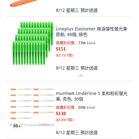
8/12 星期三
預計送達
Lineplus Elastomer 無淚彈性螢光筆
原創, 48個, 綠色
首購折扣價
73
%
$564
$151
(
$3.15/1個
)
8/12 星期三
預計送達
(
4
)
munhwA Underline S 柔和粉彩螢光
筆, 杏色, 36個
首購折扣價
59
%
$338
$138
(
$3.83/1個
)
8/12 星期三
預計送達