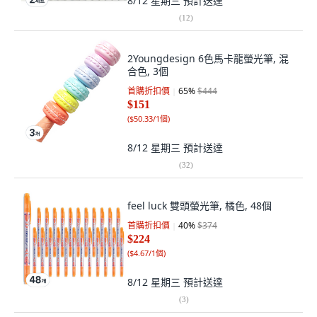
8/12 星期三
預計送達
(
12
)
2Youngdesign 6色馬卡龍螢光筆, 混
合色, 3個
首購折扣價
65
%
$444
$151
(
$50.33/1個
)
8/12 星期三
預計送達
(
32
)
feel luck 雙頭螢光筆, 橘色, 48個
首購折扣價
40
%
$374
$224
(
$4.67/1個
)
8/12 星期三
預計送達
(
3
)