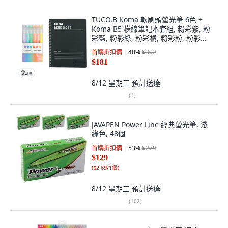
TUCO.B Koma 軟刷頭螢光筆 6色 +
Koma B5 橫線筆記本套組, 粉彩紫, 粉
彩藍, 粉彩綠, 粉彩橘, 粉彩粉, 粉彩黃
(螢光筆), 黑色(筆記本), 2套
首購折扣價
40
%
$302
$181
8/12 星期三
預計送達
(
1
)
JAVAPEN Power Line 經典螢光筆, 淺
綠色, 48個
首購折扣價
53
%
$279
$129
(
$2.69/1個
)
8/12 星期三
預計送達
(
102
)