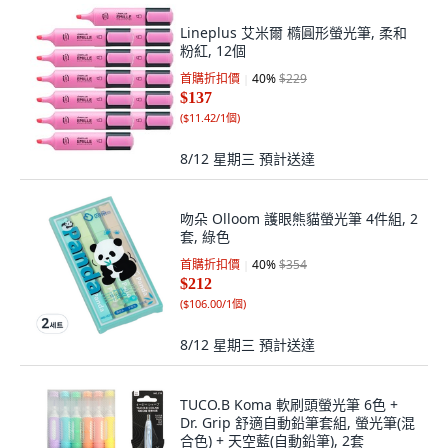
Lineplus 艾米爾 橢圓形螢光筆, 柔和
粉紅, 12個
首購折扣價
40
%
$229
$137
(
$11.42/1個
)
8/12 星期三
預計送達
吻朵 Olloom 護眼熊貓螢光筆 4件組, 2
套, 綠色
首購折扣價
40
%
$354
$212
(
$106.00/1個
)
8/12 星期三
預計送達
TUCO.B Koma 軟刷頭螢光筆 6色 +
Dr. Grip 舒適自動鉛筆套組, 螢光筆(混
合色) + 天空藍(自動鉛筆), 2套