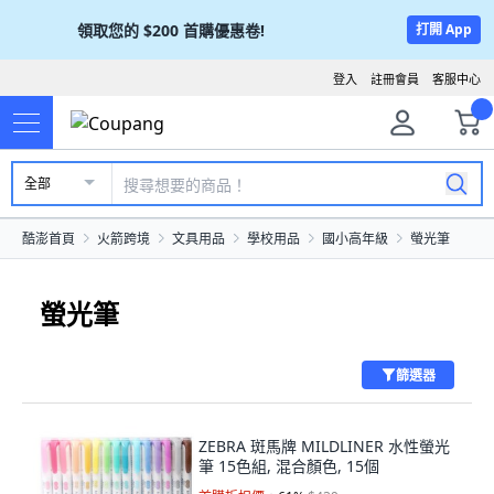
領取您的
$200
首購優惠卷!
打開 App
登入
註冊會員
客服中心
全部
酷澎首頁
火箭跨境
文具用品
學校用品
國小高年級
螢光筆
螢光筆
篩選器
ZEBRA 斑馬牌 MILDLINER 水性螢光
筆 15色組, 混合顏色, 15個