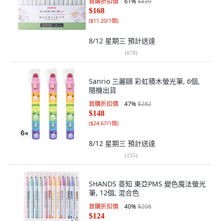
首購折扣價
61
%
$439
$168
(
$11.20/1個
)
8/12 星期三
預計送達
(
678
)
Sanrio 三麗鷗 彩虹積木螢光筆, 6個,
隨機出貨
首購折扣價
47
%
$282
$148
(
$24.67/1個
)
8/12 星期三
預計送達
(
155
)
SHANDS 善知 東亞PMS 變色魔法螢光
筆, 12個, 混合色
首購折扣價
40
%
$208
$124