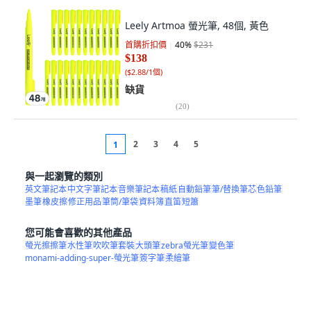
Leely Artmoa 螢光筆, 48個, 黃色
首購折扣價
40
%
$231
$138
(
$2.88/1個
)
缺貨
(
20
)
2
3
4
5
1
與一起瀏覽的類別
英文筆記本
中文字筆記本
音樂筆記本
稿紙
自動鉛筆
筆/替換筆芯
色鉛筆
墨筆
橡皮擦
修正用品
筆筒/筆袋
資料簿
直笛
短簫
您可能會喜歡的其他產品
螢光擦擦筆
水性筆
吹吹筆套裝
大頭筆
zebra螢光筆
變色筆
monami-adding-super-螢光筆
簽字筆
柔繪筆