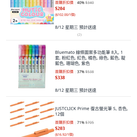
首購折扣價
40
%
$340
$204
(
$102.00/1個
)
8/12 星期三
預計送達
(
2
)
Bluemato 線條圖案多功能筆 8入, 1
套, 粉紅色, 紅色, 橘色, 綠色, 藍色, 靛
藍色, 珊瑚色, 紫色
首購折扣價
37
%
$538
$338
8/12 星期三
預計送達
JUSTCLICK Prime 復古螢光筆 S, 杏色,
12個
首購折扣價
71
%
$705
$203
(
$16.92/1個
)