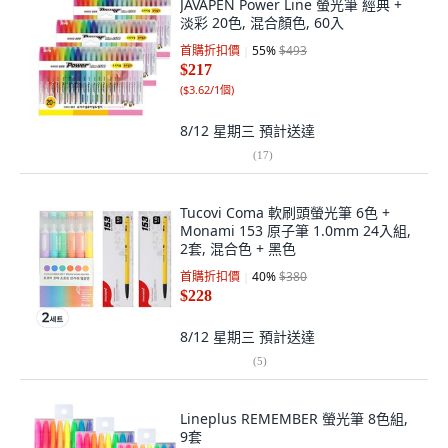
JAVAPEN Power Line 螢光筆 經典 +
淡彩 20色, 混合顏色, 60入
首購折扣價
55
%
$493
$217
(
$3.62/1個
)
8/12 星期三
預計送達
(
17
)
Tucovi Coma 軟刷頭螢光筆 6色 +
Monami 153 原子筆 1.0mm 24入組,
2套, 混合色 + 黑色
首購折扣價
40
%
$380
$228
8/12 星期三
預計送達
(
5
)
Lineplus REMEMBER 螢光筆 8色組,
9套