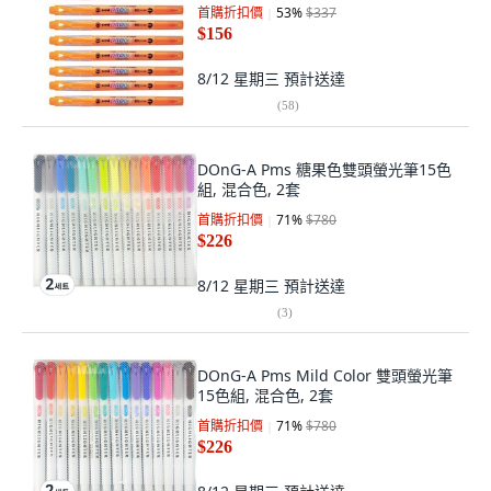
首購折扣價
53
%
$337
$156
8/12 星期三
預計送達
(
58
)
DOnG-A Pms 糖果色雙頭螢光筆15色
組, 混合色, 2套
首購折扣價
71
%
$780
$226
8/12 星期三
預計送達
(
3
)
DOnG-A Pms Mild Color 雙頭螢光筆
15色組, 混合色, 2套
首購折扣價
71
%
$780
$226