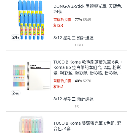
DONG-A Z-Stick 固體螢光筆, 天藍色,
24個
首購折扣價
77
%
$545
$123
8/12 星期三
預計送達
(
131
)
TUCO.B Koma 軟毛刷頭螢光筆 6色 +
Koma B5 空白筆記本組合, 2套, 粉彩
紫, 粉彩藍, 粉彩綠, 粉彩橘, 粉彩粉, 粉
彩黃(螢光筆), 白色(筆記本)
首購折扣價
40
%
$270
$162
8/12 星期三
預計送達
(
3
)
TUCO.B Koma 雙頭螢光筆 6色組, 混
合色, 4套