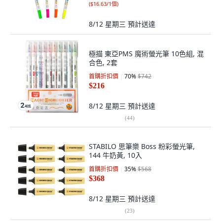
(
$16.63/1個
)
8/12 星期三
預計送達
極描 東亞PMS 魔術螢光筆 10色組, 混
合色, 2套
首購折扣價
70
%
$742
$216
8/12 星期三
預計送達
(
44
)
STABILO 思筆樂 Boss 粉彩螢光筆,
144 牛奶黃, 10入
首購折扣價
35
%
$568
$368
8/12 星期三
預計送達
(
23
)