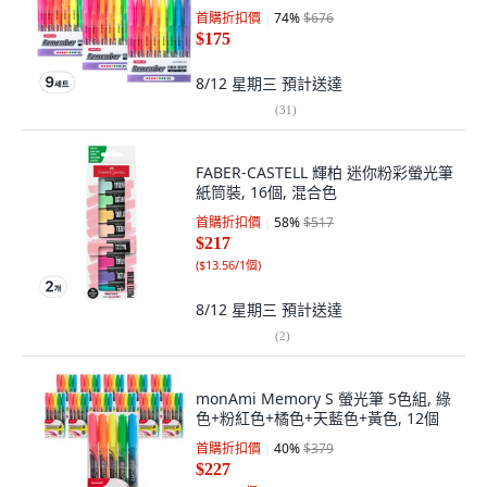
首購折扣價
74
%
$676
$175
8/12 星期三
預計送達
(
31
)
FABER-CASTELL 輝柏 迷你粉彩螢光筆
紙筒裝, 16個, 混合色
首購折扣價
58
%
$517
$217
(
$13.56/1個
)
8/12 星期三
預計送達
(
2
)
monAmi Memory S 螢光筆 5色組, 綠
色+粉紅色+橘色+天藍色+黃色, 12個
首購折扣價
40
%
$379
$227