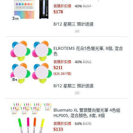
首購折扣價
40
%
$297
$178
8/12 星期三
預計送達
(
6
)
ELROTEMS 花朵5色螢光筆, 8個, 混合
色
首購折扣價
40
%
$352
$211
(
$26.38/1個
)
8/12 星期三
預計送達
(
9
)
Bluemato XL 雙頭雙向螢光筆 4色組
HLP005, 混合顏色, 8套, 8個
首購折扣價
64
%
$378
$133