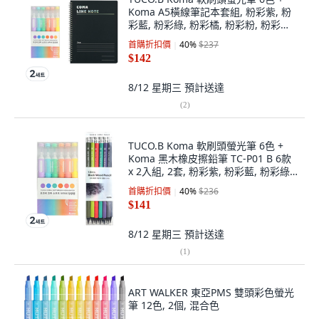
Koma A5橫線筆記本套組, 粉彩紫, 粉
彩藍, 粉彩綠, 粉彩橘, 粉彩粉, 粉彩黃
(螢光筆), 黑色(筆記本), 2套
首購折扣價
40
%
$237
$142
8/12 星期三
預計送達
(
2
)
TUCO.B Koma 軟刷頭螢光筆 6色 +
Koma 黑木橡皮擦鉛筆 TC-P01 B 6款
x 2入組, 2套, 粉彩紫, 粉彩藍, 粉彩綠,
粉彩橘, 粉彩粉, 粉彩黃(螢光筆)
首購折扣價
40
%
$236
$141
8/12 星期三
預計送達
(
1
)
ART WALKER 東亞PMS 雙頭彩色螢光
筆 12色, 2個, 混合色