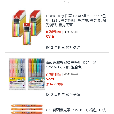
(
10
)
DONG-A 水性筆 Hexa Slim Liner 5色
組, 12套, 螢光粉紅, 螢光橘, 螢光黃, 螢
光淺綠, 螢光天藍
首購折扣價
39
%
$510
$310
8/12 星期三
預計送達
ibis 溫和輕敲螢光筆組 柔和亮彩
12516-17, 2套, 混合色
首購折扣價
40
%
$383
$229
(
$114.50/1個
)
8/12 星期三
預計送達
Uni 雙頭螢光筆 PUS-102T, 橘色, 10支