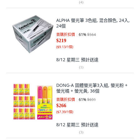
(
4
)
ALPHA 螢光筆 3色組, 混合顏色, 24入,
24個
首購折扣價
61
%
$564
$219
(
$9.13/1個
)
8/12 星期三
預計送達
(
1
)
DONG-A 固體螢光筆3入組, 螢光粉 +
螢光橘 + 螢光黃, 36個
首購折扣價
61
%
$691
$266
(
$7.39/1個
)
8/12 星期三
預計送達
(
3
)