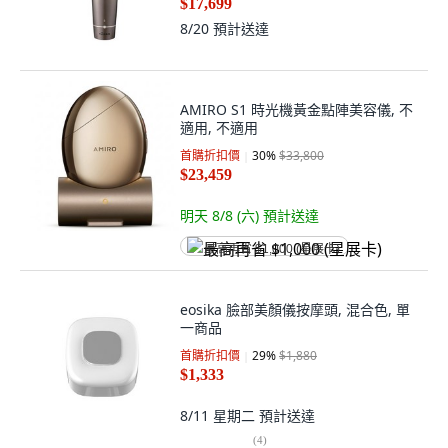
$17,699
8/20
預計送達
AMIRO S1 時光機黃金點陣美容儀, 不
適用, 不適用
首購折扣價
30
%
$33,800
$23,459
明天 8/8 (六)
預計送達
最高再省 $1,000 (星展卡)
eosika 臉部美顏儀按摩頭, 混合色, 單
一商品
首購折扣價
29
%
$1,880
$1,333
8/11 星期二
預計送達
(
4
)