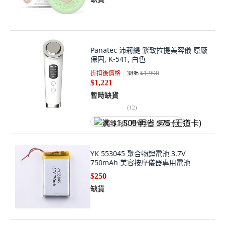
Panatec 沛莉緹 緊致拉提美容儀 原廠
保固, K-541, 白色
折扣後價格
38
%
$1,990
$1,221
暫時缺貨
(
12
)
满 $1,500 再省 $75 (王道卡)
YK 553045 聚合物鋰電池 3.7V
750mAh 美容按摩儀器專用電池
$250
缺貨