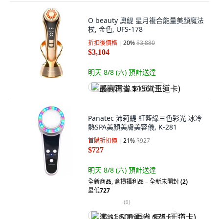
O beauty 奧緹 星月複合能量美顏魔法
杖, 金色, UFS-178
折扣後價格
20
%
$3,880
$3,104
明天 8/8 (六)
預計送達
最高再省 $156 (王道卡)
Panatec 沛莉緹 紅藍綠三色彩光 冰冷
熱SPA美顏美膚美容儀, K-281
首購折扣價
21
%
$927
$727
明天 8/8 (六)
預計送達
全新商品
,
盒損福利品 – 全新未開封
(2)
最低
727
(
9
)
满 $1,500 再省 $75 (王道卡)