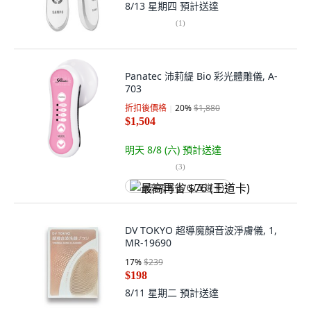
8/13 星期四
預計送達
(
1
)
Panatec 沛莉緹 Bio 彩光體雕儀, A-
703
折扣後價格
20
%
$1,880
$1,504
明天 8/8 (六)
預計送達
(
3
)
最高再省 $76 (王道卡)
DV TOKYO 超導魔顏音波淨膚儀, 1,
MR-19690
17
%
$239
$198
8/11 星期二
預計送達