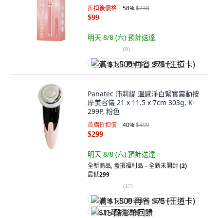
折扣後價格
58
%
$238
$99
明天 8/8 (六)
預計送達
(
9
)
满 $1,500 再省 $75 (王道卡)
Panatec 沛莉緹 溫感淨白緊實震動按
摩美容儀 21 x 11.5 x 7cm 303g, K-
299P, 粉色
首購折扣價
40
%
$499
$299
明天 8/8 (六)
預計送達
全新商品
,
盒損福利品 – 全新未開封
(2)
最低
299
(
17
)
满 $1,500 再省 $75 (王道卡)
$15 酷澎幣回饋