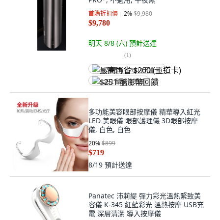
首購折扣價
2
%
$9,980
$9,780
明天 8/8 (六)
預計送達
(
1
)
最高再省 $200 (王道卡)
$251 酷澎幣回饋
多功能美容眼部按摩儀 精華導入紅光
LED 美眼儀 眼部護理儀 3D眼部按摩
儀, 白色, 白色
20
%
$899
$719
8/19
預計送達
Panatec 沛莉緹 彈力彩光溫熱緊致美
容儀 K-345 紅藍彩光 溫熱按摩 USB充
電 深層清潔 導入按摩儀