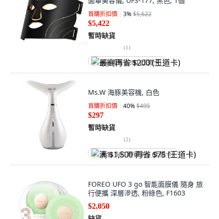
面罩美容儀, UFS-177, 黑色, 1個
首購折扣價
3
%
$5,622
$5,422
暫時缺貨
(
1
)
最高再省 $200 (王道卡)
Ms.W 海豚美容機, 白色
首購折扣價
40
%
$495
$297
暫時缺貨
(
2
)
满 $1,500 再省 $75 (王道卡)
FOREO UFO 3 go 智能面膜儀 隨身 旅
行便攜 深層滲透, 粉綠色, F1603
$2,050
缺貨