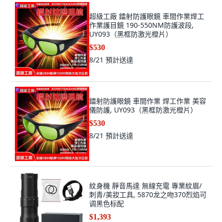
超級工廠 鐳射防護眼鏡 車間作業焊工
作業護目鏡 190-550NM防護波段,
UY093（黑框防激光橙片）
$530
8/21
預計送達
鐳射防護眼鏡 車間作業 焊工作業 美容
儀防護, UY093（黑框防激光橙片）
$530
8/21
預計送達
紋身機 靜音馬達 無線充電 專業紋眉/
刺青/美妝工具, 5870龙之吻370烈焰可
调黑色标配
$1,393