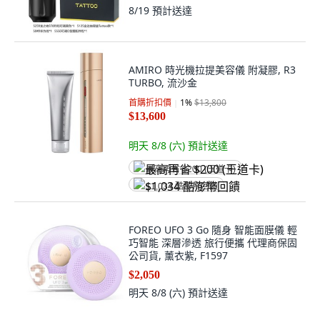
8/19
預計送達
AMIRO 時光機拉提美容儀 附凝膠, R3
TURBO, 流沙金
首購折扣價
1
%
$13,800
$13,600
明天 8/8 (六)
預計送達
最高再省 $200 (王道卡)
$1,034 酷澎幣回饋
FOREO UFO 3 Go 隨身 智能面膜儀 輕
巧智能 深層滲透 旅行便攜 代理商保固
公司貨, 薰衣紫, F1597
$2,050
明天 8/8 (六)
預計送達