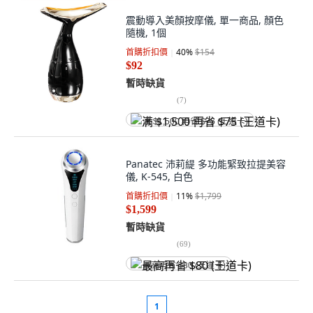
震動導入美顏按摩儀, 單一商品, 顏色
隨機, 1個
首購折扣價
40
%
$154
$92
暫時缺貨
(
7
)
满 $1,500 再省 $75 (王道卡)
Panatec 沛莉緹 多功能緊致拉提美容
儀, K-545, 白色
首購折扣價
11
%
$1,799
$1,599
暫時缺貨
(
69
)
最高再省 $80 (王道卡)
1