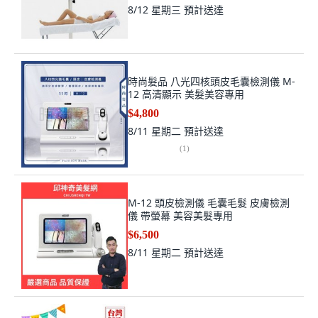
8/12 星期三
預計送達
時尚髮品 八光四核頭皮毛囊檢測儀 M-
12 高清顯示 美髮美容專用
$4,800
8/11 星期二
預計送達
(
1
)
M-12 頭皮檢測儀 毛囊毛髮 皮膚檢測
儀 帶螢幕 美容美髮專用
$6,500
8/11 星期二
預計送達