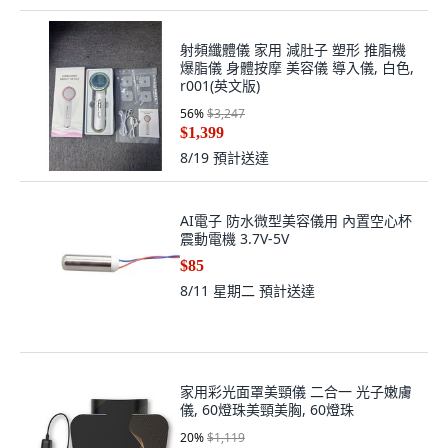
射頻纖體儀 家用 減肚子 塑形 推脂機
爆脂儀 身體按摩 美容儀 導入儀, 白色,
r001(英文版)
56
%
$3,247
$1,399
8/19
預計送達
AI電子 防水微型美容儀用 內置空心杯
震動電機 3.7V-5V
$85
8/11 星期二
預計送達
家用彩光面罩美頸儀 二合一 光子嫩膚
儀, 60燈珠美頸美胸, 60燈珠
20
%
$1,119