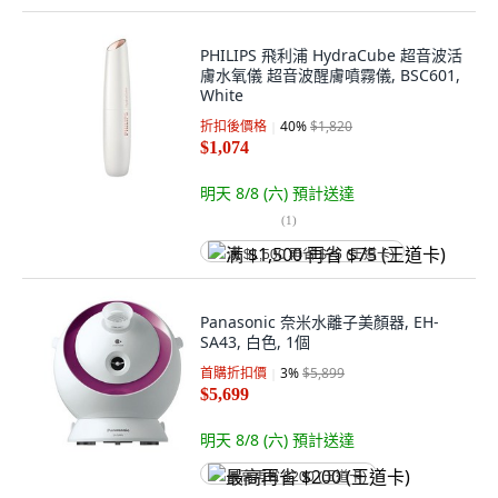
PHILIPS 飛利浦 HydraCube 超音波活
膚水氧儀 超音波醒膚噴霧儀, BSC601,
White
折扣後價格
40
%
$1,820
$1,074
明天 8/8 (六)
預計送達
(
1
)
满 $1,500 再省 $75 (王道卡)
Panasonic 奈米水離子美顏器, EH-
SA43, 白色, 1個
首購折扣價
3
%
$5,899
$5,699
明天 8/8 (六)
預計送達
最高再省 $200 (王道卡)