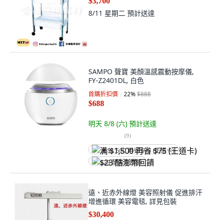
$3,700
8/11 星期二
預計送達
SAMPO 聲寶 美顏溫感震動按摩儀,
FY-Z2401DL, 白色
首購折扣價
22
%
$888
$688
明天 8/8 (六)
預計送達
(
9
)
满 $1,500 再省 $75 (王道卡)
$23 酷澎幣回饋
遠、近赤外線燈 美容照射儀 促進排汗
增進循環 美容電毯, 詳見包裝
$30,400