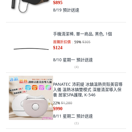
$895
8/19
預計送達
手機清潔棒, 單一商品, 黑色, 1個
首購折扣價
59
%
$305
$124
8/10 星期一
預計送達
(
4
)
PANATEC 沛莉緹 冰鎮溫熱貝殼美容導
入儀 溫熱冰鎮雙模式 深層清潔導入保
養 居家SPA護理, K-546
22
%
$1,280
$990
8/11 星期二
預計送達
(
1
)