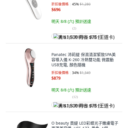
折扣後價格
45
%
$1,280
$696
明天 8/8 (六)
預計送達
(
2
)
满 $1,500 再省 $75 (王道卡)
Panatec 沛莉緹 保濕清潔緊致SPA美
容導入儀 K-260 冷熱雙功能 微震動
USB充電, 顏色隨機
折扣後價格
34
%
$1,349
$879
明天 8/8 (六)
預計送達
(
12
)
满 $1,500 再省 $75 (王道卡)
O beauty 奧緹 LED彩蝶光子嫩膚電子