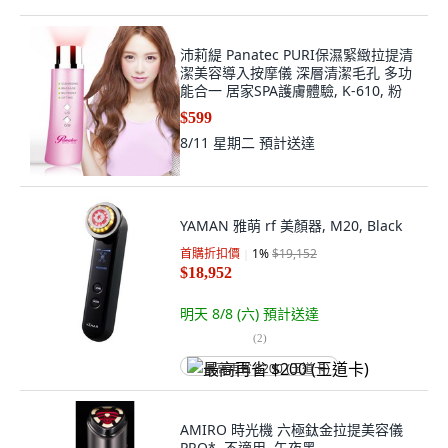
沛莉緹 Panatec PURI保濕緊緻拉提清
潔美容導入按摩儀 深層清潔毛孔 多功
能合一 居家SPA護膚體驗, K-610, 粉
$599
8/11 星期二
預計送達
YAMAN 雅萌 rf 美顏器, M20, Black
首購折扣價
1
%
$19,152
$18,952
明天 8/8 (六)
預計送達
(
2
)
最高再省 $200 (王道卡)
AMIRO 時光機 六極鈦金拉提美容儀
PRO*, 不適用, 午夜黑