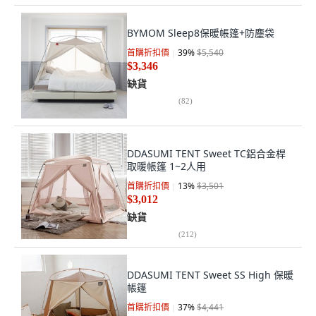
BYMOM Sleep8保暖帳篷+防塵袋
首購折扣價
39
%
$5,540
$3,346
缺貨
(
82
)
DDASUMI TENT Sweet TC鋁合金桿
取暖帳篷 1~2人用
首購折扣價
13
%
$3,501
$3,012
缺貨
(
212
)
DDASUMI TENT Sweet SS High 保暖
帳篷
首購折扣價
37
%
$4,441