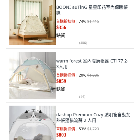
BOONI auTinG 星星印花室內保暖帳
篷
首購折扣價
74
%
$1,415
$356
缺貨
(
486
)
warm forest 室內暖房帳篷 CT177 2-
3人用
首購折扣價
20
%
$1,086
$859
缺貨
(
14
)
dashop Premium Cozy 透明窗自動加
熱帳篷貓流蘇 2 人用
首購折扣價
53
%
$1,723
$803