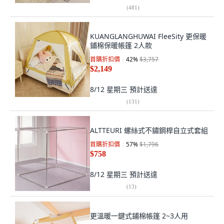
(
481
)
KUANGLANGHUWAI FleeSity 更保暖
鋪棉保暖帳篷 2人款
首購折扣價
42
%
$3,757
$2,149
8/12 星期三
預計送達
(
131
)
ALTTEURI 螺絲式不鏽鋼桿自立式套組
首購折扣價
57
%
$1,796
$758
8/12 星期三
預計送達
(
13
)
更溫暖一鍵式鋪棉帳篷 2~3人用