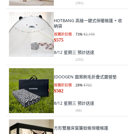
(
301
)
HOTBANG 高級一鍵式保暖帳篷 + 收
納袋
首購折扣價
73
%
$2,195
$575
8/12 星期三
預計送達
(
335
)
IDOOGEN 圖案刷毛折疊式露營墊
首購折扣價
28
%
$702
$502
8/12 星期三
預計送達
(
66
)
方形雙層床窗簾蚊帳保暖帳篷