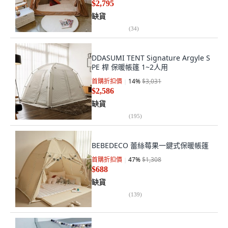
$2,795
缺貨
(
34
)
DDASUMI TENT Signature Argyle S
PE 桿 保暖帳篷 1~2人用
首購折扣價
14
%
$3,031
$2,586
缺貨
(
195
)
BEBEDECO 蕾絲莓果一鍵式保暖帳篷
首購折扣價
47
%
$1,308
$688
缺貨
(
139
)