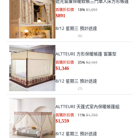
遮光窗簾保暖蚊帳三門單人床方形帳篷
首購折扣價
18
%
$1,091
$891
8/12 星期三
預計送達
(
6
)
ALTTEURI 方形保暖帳篷 窗簾型
首購折扣價
35
%
$2,101
$1,346
8/12 星期三
預計送達
(
2
)
ALTTEURI 天篷式室內保暖帳篷組
首購折扣價
11
%
$1,759
$1,559
8/12 星期三
預計送達