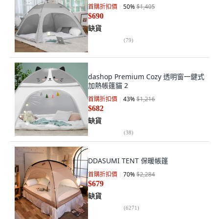
首購折扣價
50
%
$1,405
$690
缺貨
(
79
)
dashop Premium Cozy 透明窗一鍵式
加熱帳篷貓 2
首購折扣價
43
%
$1,216
$682
缺貨
(
38
)
DDASUMI TENT 保暖帳篷
首購折扣價
70
%
$2,284
$679
缺貨
(
6271
)