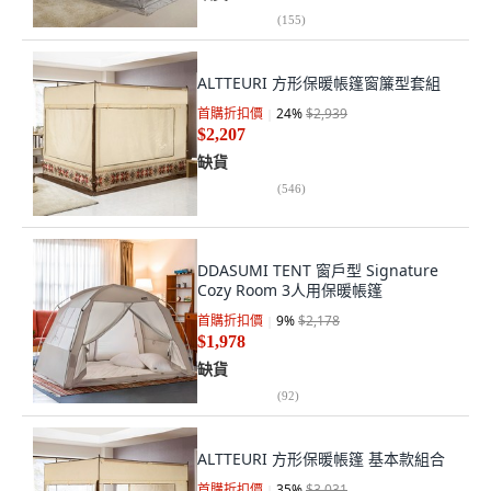
(
155
)
ALTTEURI 方形保暖帳篷窗簾型套組
首購折扣價
24
%
$2,939
$2,207
缺貨
(
546
)
DDASUMI TENT 窗戶型 Signature
Cozy Room 3人用保暖帳篷
首購折扣價
9
%
$2,178
$1,978
缺貨
(
92
)
ALTTEURI 方形保暖帳篷 基本款組合
首購折扣價
35
%
$3,031