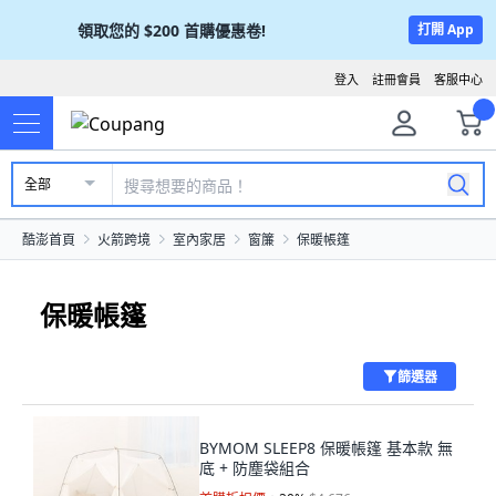
領取您的
$200
首購優惠卷!
打開 App
登入
註冊會員
客服中心
全部
酷澎首頁
火箭跨境
室內家居
窗簾
保暖帳篷
保暖帳篷
篩選器
BYMOM SLEEP8 保暖帳篷 基本款 無
底 + 防塵袋組合