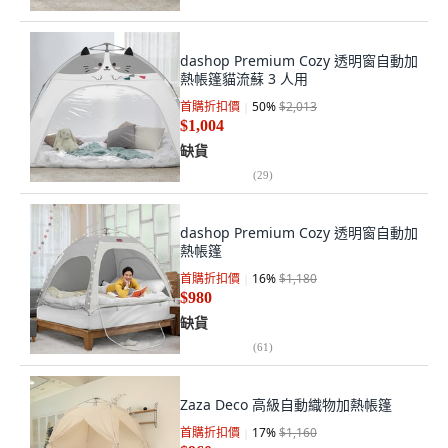
dashop Premium Cozy 透明窗自動加
熱帳篷貓流蘇 3 人用
首購折扣價
50
%
$2,013
$1,004
缺貨
(
29
)
dashop Premium Cozy 透明窗自動加
熱帳篷
首購折扣價
16
%
$1,180
$980
缺貨
(
61
)
Zaza Deco 高級自動織物加熱帳篷
首購折扣價
17
%
$1,160