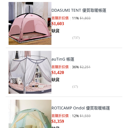
DDASUMI TENT 優質取暖帳篷
首購折扣價
11
%
$1,803
$1,603
缺貨
(
737
)
auTinG 帳篷
首購折扣價
36
%
$2,251
$1,420
缺貨
(
17
)
ROTICAMP Ondol 優質取暖帳篷
首購折扣價
12
%
$1,559
$1,359