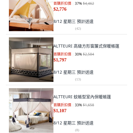
首購折扣價
37
%
$4,462
$2,776
8/12 星期三
預計送達
(
42
)
ALTTEURI 高級方形窗簾式保暖帳篷
首購折扣價
30
%
$2,584
$1,797
8/12 星期三
預計送達
(
13
)
ALTTEURI 蚊帳型室內保暖帳篷
首購折扣價
33
%
$1,658
$1,107
8/12 星期三
預計送達
(
8
)