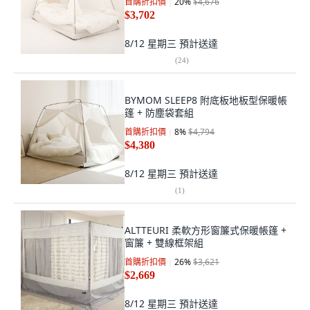
首購折扣價
20
%
$4,676
$3,702
8/12 星期三
預計送達
(
24
)
BYMOM SLEEP8 附底板地板型保暖帳
篷 + 防塵袋套組
首購折扣價
8
%
$4,794
$4,380
8/12 星期三
預計送達
(
1
)
ALTTEURI 柔軟方形窗簾式保暖帳篷 +
窗簾 + 雙線框架組
首購折扣價
26
%
$3,621
$2,669
8/12 星期三
預計送達