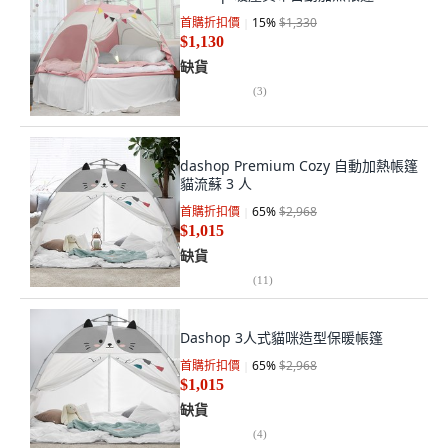
首購折扣價
15
%
$1,330
$1,130
缺貨
(
3
)
dashop Premium Cozy 自動加熱帳篷
貓流蘇 3 人
首購折扣價
65
%
$2,968
$1,015
缺貨
(
11
)
Dashop 3人式貓咪造型保暖帳篷
首購折扣價
65
%
$2,968
$1,015
缺貨
(
4
)