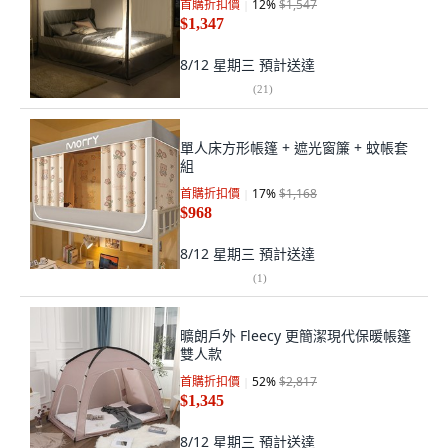
首購折扣價
12
%
$1,547
$1,347
8/12 星期三
預計送達
(
21
)
單人床方形帳篷 + 遮光窗簾 + 蚊帳套
組
首購折扣價
17
%
$1,168
$968
8/12 星期三
預計送達
(
1
)
曠朗戶外 Fleecy 更簡潔現代保暖帳篷
雙人款
首購折扣價
52
%
$2,817
$1,345
8/12 星期三
預計送達