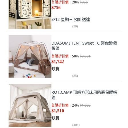
首購折扣價
20
%
$956
$756
8/12 星期三
預計送達
(
30
)
DDASUMI TENT Sweet TC 迷你遊戲
帳篷
首購折扣價
50
%
$3,501
$1,742
缺貨
(
35
)
ROTICAMP 頂級方形床用防寒保暖帳
篷
首購折扣價
24
%
$1,995
$1,510
缺貨
(
408
)