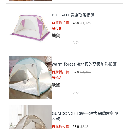
BUFFALO 貴族取暖帳篷
首購折扣價
43
%
$1,189
$670
缺貨
(
19
)
warm forest 帶地板的高級加熱帳篷
首購折扣價
52
%
$1,405
$662
缺貨
(
77
)
GUMDONGE 頂級一鍵式保暖帳篷 單
人款
首購折扣價
23
%
$848