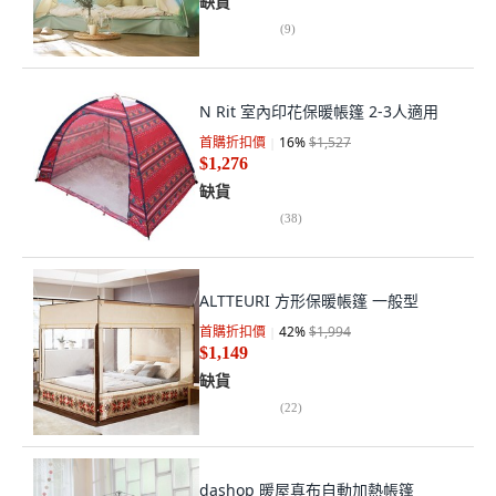
缺貨
(
9
)
N Rit 室內印花保暖帳篷 2-3人適用
首購折扣價
16
%
$1,527
$1,276
缺貨
(
38
)
ALTTEURI 方形保暖帳篷 一般型
首購折扣價
42
%
$1,994
$1,149
缺貨
(
22
)
dashop 暖屋真布自動加熱帳篷