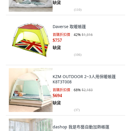
缺貨
(
110
)
Daverse 取暖帳篷
首購折扣價
42
%
$1,316
$757
缺貨
(
106
)
KZM OUTDOOR 2~3人用保暖帳篷
K8T3T008
首購折扣價
68
%
$2,183
$694
缺貨
(
37
)
dashop 我是布藝自動加熱帳篷