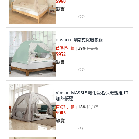
$960
缺貨
(
66
)
dashop 彈開式保暖帳篷
首購折扣價
39
%
$1,575
$952
缺貨
(
32
)
Vinson MASSIF 霧化簽名保暖纖維 III
加熱帳篷
首購折扣價
18
%
$1,105
$905
缺貨
(
1
)