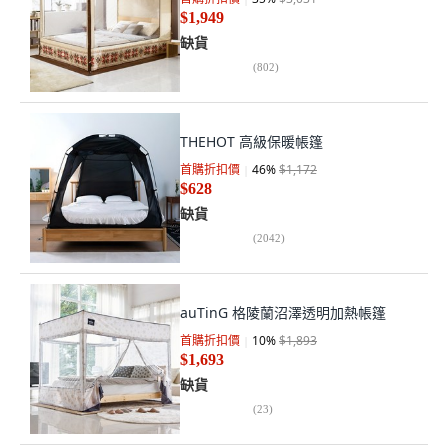
$1,949
缺貨
(
802
)
THEHOT 高級保暖帳篷
首購折扣價
46
%
$1,172
$628
缺貨
(
2042
)
auTinG 格陵蘭沼澤透明加熱帳篷
首購折扣價
10
%
$1,893
$1,693
缺貨
(
23
)