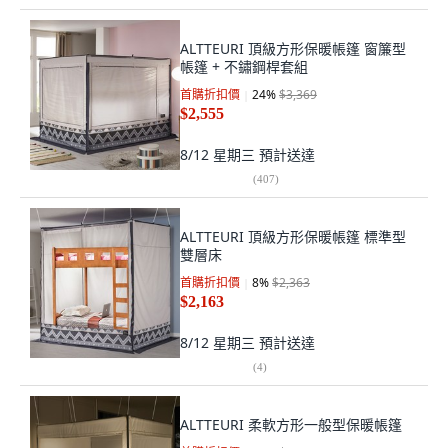
ALTTEURI 頂級方形保暖帳篷 窗簾型
帳篷 + 不鏽鋼桿套組
首購折扣價
24
%
$3,369
$2,555
8/12 星期三
預計送達
(
407
)
ALTTEURI 頂級方形保暖帳篷 標準型
雙層床
首購折扣價
8
%
$2,363
$2,163
8/12 星期三
預計送達
(
4
)
ALTTEURI 柔軟方形一般型保暖帳篷