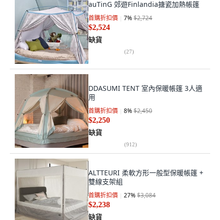
auTinG 郊遊Finlandia搪瓷加熱帳篷
首購折扣價
7
%
$2,724
$2,524
缺貨
(
27
)
DDASUMI TENT 室內保暖帳篷 3人適
用
首購折扣價
8
%
$2,450
$2,250
缺貨
(
912
)
ALTTEURI 柔軟方形一般型保暖帳篷 +
雙線支架組
首購折扣價
27
%
$3,084
$2,238
缺貨