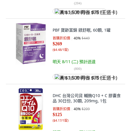
(
204
)
满 $1,500 再省 $75 (王道卡)
PBF 寶齡富錦 鎂舒眠, 60顆, 1罐
首購折扣價
40
%
$449
$269
(
$4.48/1錠
)
明天 8/11 (二)
預計送達
(
800
)
满 $1,500 再省 $75 (王道卡)
DHC 台灣公司貨 輔酶Q10 + C 膠囊食
品 30日份, 30顆, 209mg, 1包
首購折扣價
40
%
$209
$125
(
$4.17/1錠
)