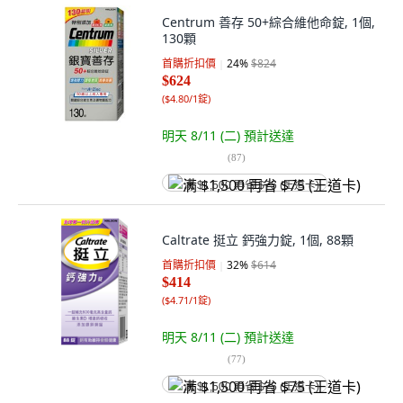
Centrum 善存 50+綜合維他命錠, 1個,
130顆
首購折扣價
24
%
$824
$624
(
$4.80/1錠
)
明天 8/11 (二)
預計送達
(
87
)
满 $1,500 再省 $75 (王道卡)
Caltrate 挺立 鈣強力錠, 1個, 88顆
首購折扣價
32
%
$614
$414
(
$4.71/1錠
)
明天 8/11 (二)
預計送達
(
77
)
满 $1,500 再省 $75 (王道卡)