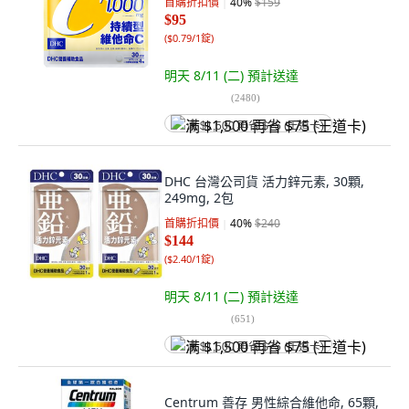
首購折扣價
40
%
$159
$95
(
$0.79/1錠
)
明天 8/11 (二)
預計送達
(
2480
)
满 $1,500 再省 $75 (王道卡)
DHC 台灣公司貨 活力鋅元素, 30顆,
249mg, 2包
首購折扣價
40
%
$240
$144
(
$2.40/1錠
)
明天 8/11 (二)
預計送達
(
651
)
满 $1,500 再省 $75 (王道卡)
Centrum 善存 男性綜合維他命, 65顆,