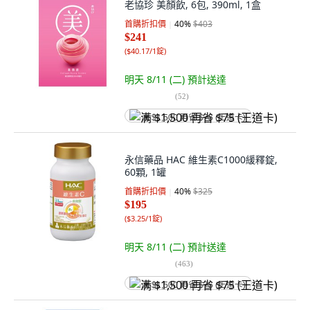
老協珍 美顏飲, 6包, 390ml, 1盒
首購折扣價
40
%
$403
$241
(
$40.17/1錠
)
明天 8/11 (二)
預計送達
(
52
)
满 $1,500 再省 $75 (王道卡)
永信藥品 HAC 維生素C1000緩釋錠,
60顆, 1罐
首購折扣價
40
%
$325
$195
(
$3.25/1錠
)
明天 8/11 (二)
預計送達
(
463
)
满 $1,500 再省 $75 (王道卡)