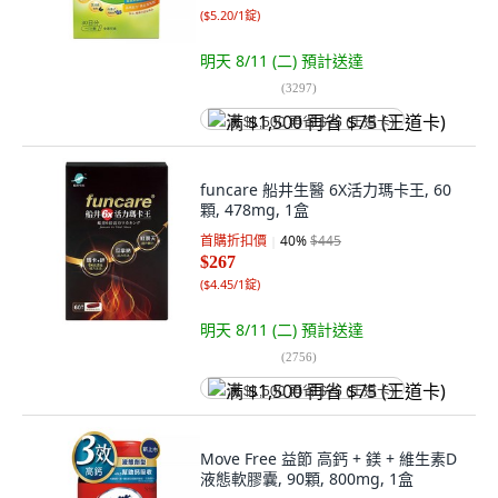
(
$5.20/1錠
)
明天 8/11 (二)
預計送達
(
3297
)
满 $1,500 再省 $75 (王道卡)
funcare 船井生醫 6X活力瑪卡王, 60
顆, 478mg, 1盒
首購折扣價
40
%
$445
$267
(
$4.45/1錠
)
明天 8/11 (二)
預計送達
(
2756
)
满 $1,500 再省 $75 (王道卡)
Move Free 益節 高鈣 + 鎂 + 維生素D
液態軟膠囊, 90顆, 800mg, 1盒