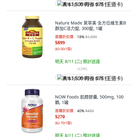
满 $1,500 再省 $75 (王道卡)
Nature Made 萊萃美 全方位維生素B
群加C活力錠, 300錠, 1罐
首購折扣價
18
%
$1,099
$899
(
$3.00/1錠
)
明天 8/11 (二)
預計送達
(
1290
)
满 $1,500 再省 $75 (王道卡)
NOW Foods 肌醇膠囊, 500mg, 100
顆, 1罐
首購折扣價
40
%
$450
$270
(
$2.70/1錠
)
明天 8/11 (二)
預計送達