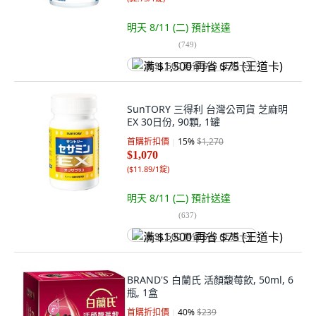
明天 8/11 (二)
預計送達
(
749
)
满 $1,500 再省 $75 (王道卡)
SunTORY 三得利 台灣公司貨 芝麻明
EX 30日份, 90顆, 1罐
首購折扣價
15
%
$1,270
$1,070
(
$11.89/1錠
)
明天 8/11 (二)
預計送達
(
637
)
满 $1,500 再省 $75 (王道卡)
BRAND'S 白蘭氏 活顏馥莓飲, 50ml, 6
瓶, 1盒
首購折扣價
40
%
$239