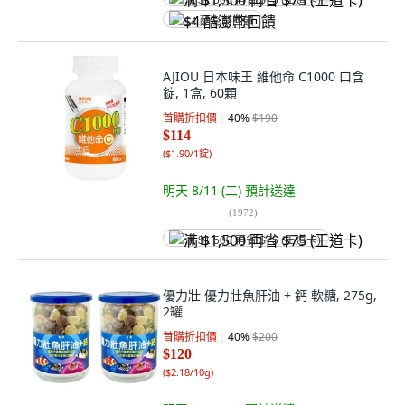
满 $1,500 再省 $75 (王道卡)
$4 酷澎幣回饋
AJIOU 日本味王 維他命 C1000 口含
錠, 1盒, 60顆
首購折扣價
40
%
$190
$114
(
$1.90/1錠
)
明天 8/11 (二)
預計送達
(
1972
)
满 $1,500 再省 $75 (王道卡)
優力壯 優力壯魚肝油 + 鈣 軟糖, 275g,
2罐
首購折扣價
40
%
$200
$120
(
$2.18/10g
)