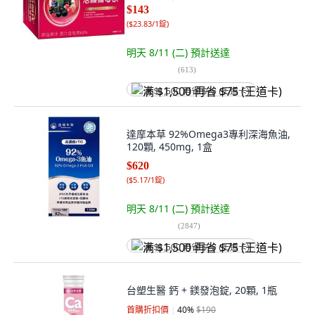
$143
(
$23.83/1錠
)
明天 8/11 (二)
預計送達
(
613
)
满 $1,500 再省 $75 (王道卡)
達摩本草 92%Omega3專利深海魚油,
120顆, 450mg, 1盒
$620
(
$5.17/1錠
)
明天 8/11 (二)
預計送達
(
2847
)
满 $1,500 再省 $75 (王道卡)
台塑生醫 鈣 + 鎂發泡錠, 20顆, 1瓶
首購折扣價
40
%
$190