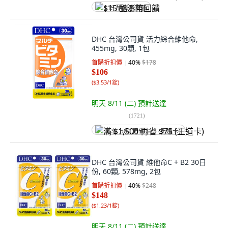
$15 酷澎幣回饋
DHC 台灣公司貨 活力綜合維他命,
455mg, 30顆, 1包
首購折扣價
40
%
$178
$106
(
$3.53/1錠
)
明天 8/11 (二)
預計送達
(
1721
)
满 $1,500 再省 $75 (王道卡)
DHC 台灣公司貨 維他命C + B2 30日
份, 60顆, 578mg, 2包
首購折扣價
40
%
$248
$148
(
$1.23/1錠
)
明天 8/11 (二)
預計送達