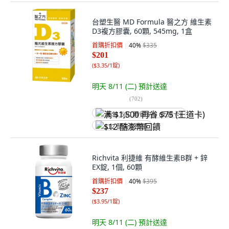
台塑生醫 MD Formula 醫之方 維生素
D3複方膠囊, 60顆, 545mg, 1盒
首購折扣價
40
%
$335
$201
(
$3.35/1錠
)
明天 8/11 (二)
預計送達
(
702
)
满 $1,500 再省 $75 (王道卡)
$12 酷澎幣回饋
Richvita 利捷維 有酵維生素B群 + 鋅
EX錠, 1個, 60顆
首購折扣價
40
%
$395
$237
(
$3.95/1錠
)
明天 8/11 (二)
預計送達