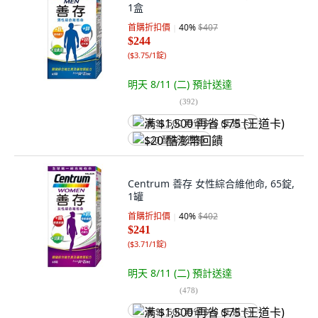
1盒
首購折扣價
40
%
$407
$244
(
$3.75/1錠
)
明天 8/11 (二)
預計送達
(
392
)
满 $1,500 再省 $75 (王道卡)
$20 酷澎幣回饋
Centrum 善存 女性綜合維他命, 65錠,
1罐
首購折扣價
40
%
$402
$241
(
$3.71/1錠
)
明天 8/11 (二)
預計送達
(
478
)
满 $1,500 再省 $75 (王道卡)