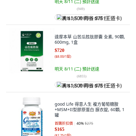
明天 8/11 (二)
預計送達
(
949
)
满 $1,500 再省 $75 (王道卡)
達摩本草 山苦瓜胜肽膠囊 全素, 90顆,
600mg, 1盒
$720
(
$8.00/1錠
)
明天 8/11 (二)
預計送達
(
6855
)
满 $1,500 再省 $75 (王道卡)
good Life 得意人生 複方葡萄糖胺
+MSM+II型膠原蛋白 膜衣錠, 60顆, 1
罐
首購折扣價
40
%
$275
$165
(
$2.75/1錠
)