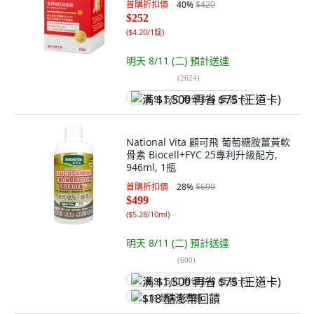
首購折扣價
40
%
$420
$252
(
$4.20/1錠
)
明天 8/11 (二)
預計送達
(
2624
)
满 $1,500 再省 $75 (王道卡)
National Vita 顧可飛 葡萄糖胺薑黃軟
骨素 Biocell+FYC 25專利升級配方,
946ml, 1瓶
首購折扣價
28
%
$699
$499
(
$5.28/10ml
)
明天 8/11 (二)
預計送達
(
600
)
满 $1,500 再省 $75 (王道卡)
$18 酷澎幣回饋