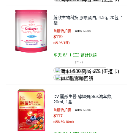
統欣生物科技 膠原蛋白, 4.5g, 20包, 1
袋
首購折扣價
40
%
$199
$119
(
$5.95/1錠
)
明天 8/11 (二)
預計送達
(
212
)
满 $1,500 再省 $75 (王道卡)
$10 酷澎幣回饋
DV 麗彤生醫 醇耀妍plus濃萃飲,
20ml, 1盒
首購折扣價
40
%
$196
$117
(
$58.50/10ml
)