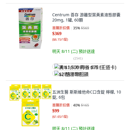
Centrum 善存 游離型葉黃素液態膠囊
20mg, 1罐, 60顆
首購折扣價
35
%
$569
$369
(
$6.15/1錠
)
明天 8/11 (二)
預計送達
(
2541
)
满 $1,500 再省 $75 (王道卡)
$2 酷澎幣回饋
五洲生醫 斯斯維他命C口含錠 檸檬, 10
錠, 6包
首購折扣價
40
%
$165
$99
(
$1.65/1錠
)
明天 8/11 (二)
預計送達