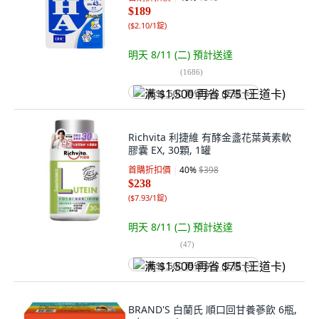
$189
(
$2.10/1錠
)
明天 8/11 (二)
預計送達
(
1686
)
满 $1,500 再省 $75 (王道卡)
Richvita 利捷維 有酵金盞花葉黃素軟
膠囊 EX, 30顆, 1罐
首購折扣價
40
%
$398
$238
(
$7.93/1錠
)
明天 8/11 (二)
預計送達
(
47
)
满 $1,500 再省 $75 (王道卡)
BRAND'S 白蘭氏 順口回甘養蔘飲 6瓶,