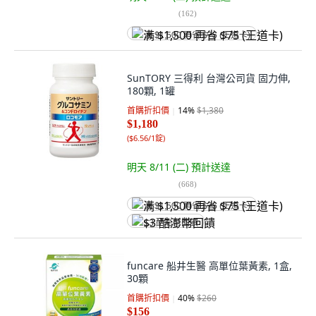
(
162
)
满 $1,500 再省 $75 (王道卡)
SunTORY 三得利 台灣公司貨 固力伸,
180顆, 1罐
首購折扣價
14
%
$1,380
$1,180
(
$6.56/1錠
)
明天 8/11 (二)
預計送達
(
668
)
满 $1,500 再省 $75 (王道卡)
$3 酷澎幣回饋
funcare 船井生醫 高單位葉黃素, 1盒,
30顆
首購折扣價
40
%
$260
$156