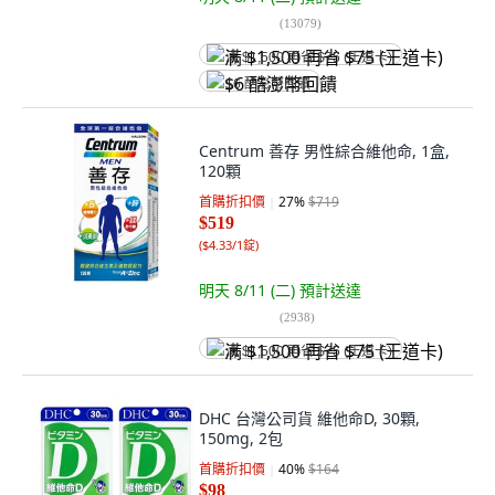
(
13079
)
满 $1,500 再省 $75 (王道卡)
$6 酷澎幣回饋
Centrum 善存 男性綜合維他命, 1盒,
120顆
首購折扣價
27
%
$719
$519
(
$4.33/1錠
)
明天 8/11 (二)
預計送達
(
2938
)
满 $1,500 再省 $75 (王道卡)
DHC 台灣公司貨 維他命D, 30顆,
150mg, 2包
首購折扣價
40
%
$164
$98