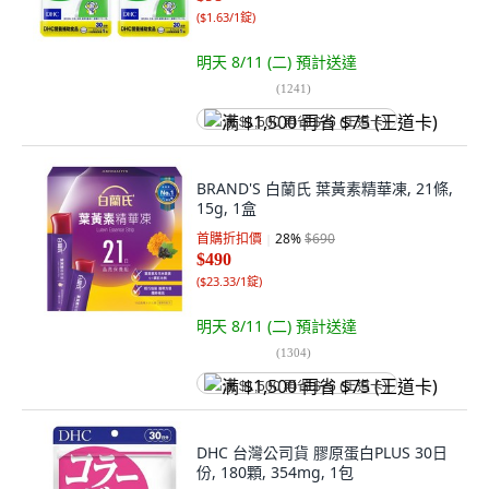
(
$1.63/1錠
)
明天 8/11 (二)
預計送達
(
1241
)
满 $1,500 再省 $75 (王道卡)
BRAND'S 白蘭氏 葉黃素精華凍, 21條,
15g, 1盒
首購折扣價
28
%
$690
$490
(
$23.33/1錠
)
明天 8/11 (二)
預計送達
(
1304
)
满 $1,500 再省 $75 (王道卡)
DHC 台灣公司貨 膠原蛋白PLUS 30日
份, 180顆, 354mg, 1包