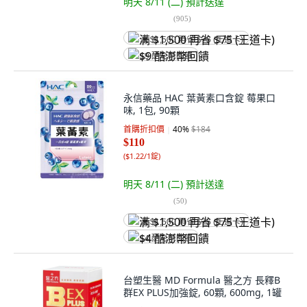
明天 8/11 (二)
預計送達
(
905
)
满 $1,500 再省 $75 (王道卡)
$9 酷澎幣回饋
永信藥品 HAC 葉黃素口含錠 莓果口
味, 1包, 90顆
首購折扣價
40
%
$184
$110
(
$1.22/1錠
)
明天 8/11 (二)
預計送達
(
50
)
满 $1,500 再省 $75 (王道卡)
$4 酷澎幣回饋
台塑生醫 MD Formula 醫之方 長釋B
群EX PLUS加強錠, 60顆, 600mg, 1罐