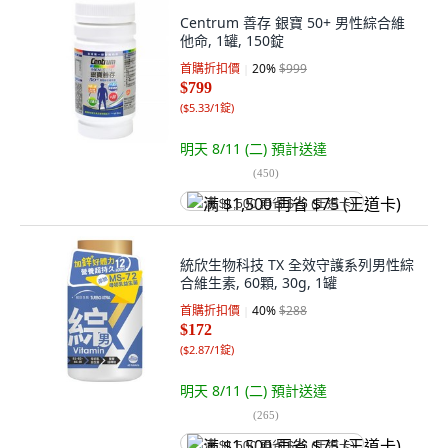
Centrum 善存 銀寶 50+ 男性綜合維
他命, 1罐, 150錠
首購折扣價
20
%
$999
$799
(
$5.33/1錠
)
明天 8/11 (二)
預計送達
(
450
)
满 $1,500 再省 $75 (王道卡)
統欣生物科技 TX 全效守護系列男性綜
合維生素, 60顆, 30g, 1罐
首購折扣價
40
%
$288
$172
(
$2.87/1錠
)
明天 8/11 (二)
預計送達
(
265
)
满 $1,500 再省 $75 (王道卡)