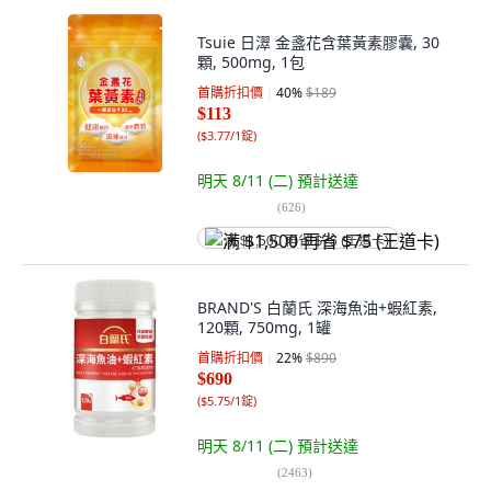
Tsuie 日濢 金盞花含葉黃素膠囊, 30
顆, 500mg, 1包
首購折扣價
40
%
$189
$113
(
$3.77/1錠
)
明天 8/11 (二)
預計送達
(
626
)
满 $1,500 再省 $75 (王道卡)
BRAND'S 白蘭氏 深海魚油+蝦紅素,
120顆, 750mg, 1罐
首購折扣價
22
%
$890
$690
(
$5.75/1錠
)
明天 8/11 (二)
預計送達
(
2463
)