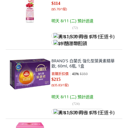
$114
(
$5.70/1錠
)
明天 8/11 (二)
預計送達
(
72
)
满 $1,500 再省 $75 (王道卡)
$9 酷澎幣回饋
BRAND'S 白蘭氏 強化型葉黃素精華
飲, 60ml, 6瓶, 1盒
首購折扣價
40
%
$359
$215
(
$35.83/1錠
)
明天 8/11 (二)
預計送達
(
724
)
满 $1,500 再省 $75 (王道卡)