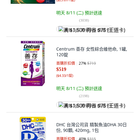
明天 8/11 (二)
預計送達
(
3038
)
满 $1,500 再省 $75 (王道卡)
Centrum 善存 女性綜合維他命, 1罐,
120錠
首購折扣價
27
%
$719
$519
(
$4.33/1錠
)
明天 8/11 (二)
預計送達
(
2198
)
满 $1,500 再省 $75 (王道卡)
DHC 台灣公司貨 精製魚油DHA 30日
份, 90顆, 420mg, 1包
首購折扣價
40
%
$315