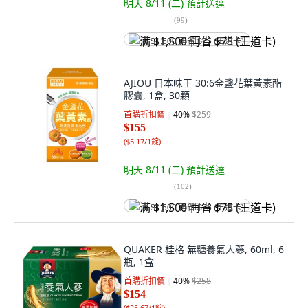
明天 8/11 (二)
預計送達
(
99
)
满 $1,500 再省 $75 (王道卡)
AJIOU 日本味王 30:6金盞花葉黃素酯
膠囊, 1盒, 30顆
首購折扣價
40
%
$259
$155
(
$5.17/1錠
)
明天 8/11 (二)
預計送達
(
102
)
满 $1,500 再省 $75 (王道卡)
QUAKER 桂格 無糖養氣人蔘, 60ml, 6
瓶, 1盒
首購折扣價
40
%
$258
$154
(
$25.67/1錠
)