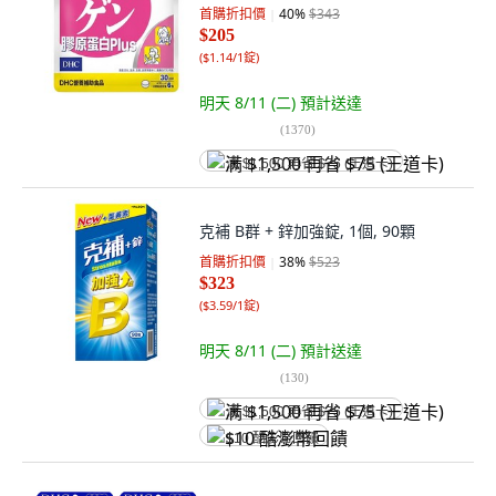
首購折扣價
40
%
$343
$205
(
$1.14/1錠
)
明天 8/11 (二)
預計送達
(
1370
)
满 $1,500 再省 $75 (王道卡)
克補 B群 + 鋅加強錠, 1個, 90顆
首購折扣價
38
%
$523
$323
(
$3.59/1錠
)
明天 8/11 (二)
預計送達
(
130
)
满 $1,500 再省 $75 (王道卡)
$10 酷澎幣回饋