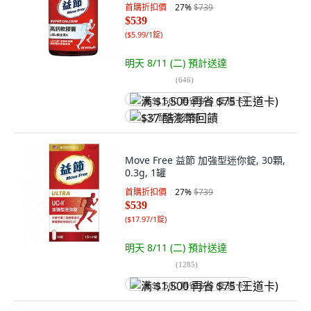
首購折扣價
27
%
$739
$539
(
$5.99/1錠
)
明天 8/11 (二)
預計送達
(
646
)
满 $1,500 再省 $75 (王道卡)
$37 酷澎幣回饋
Move Free 益節 加強型迷你錠, 30顆,
0.3g, 1罐
首購折扣價
27
%
$739
$539
(
$17.97/1錠
)
明天 8/11 (二)
預計送達
(
1285
)
满 $1,500 再省 $75 (王道卡)