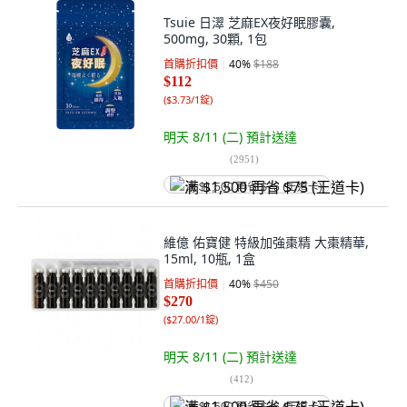
Tsuie 日濢 芝麻EX夜好眠膠囊,
500mg, 30顆, 1包
首購折扣價
40
%
$188
$112
(
$3.73/1錠
)
明天 8/11 (二)
預計送達
(
2951
)
满 $1,500 再省 $75 (王道卡)
維億 佑寶健 特級加強棗精 大棗精華,
15ml, 10瓶, 1盒
首購折扣價
40
%
$450
$270
(
$27.00/1錠
)
明天 8/11 (二)
預計送達
(
412
)