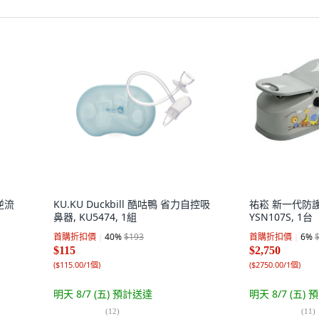
防逆流
KU.KU Duckbill 酷咕鴨 省力自控吸
祐崧 新一代防
鼻器, KU5474, 1組
YSN107S, 1台
首購折扣價
40
%
$193
首購折扣價
6
%
$115
$2,750
(
$115.00/1個
)
(
$2750.00/1個
)
明天 8/7 (五)
預計送達
明天 8/7 (五)
預
(
12
)
(
11
)