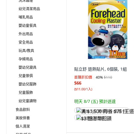
洗沐護理
幼兒清潔用品
哺乳用品
嬰幼童餐具
外出用品
安全用品
玩具/教具
孕婦用品
嬰幼兒寢具
貼立舒 退熱貼片, 6個裝, 1組
兒童傢俱
首購折扣價
40
%
$110
$66
嬰幼兒服飾
(
$11.00/1入
)
兒童服飾
幼兒童讀物
明天 8/7 (五)
預計送達
食品飲料
满 $1,500 再省 $75 (王道卡)
美妝保養
$3 酷澎幣回饋
個人清潔