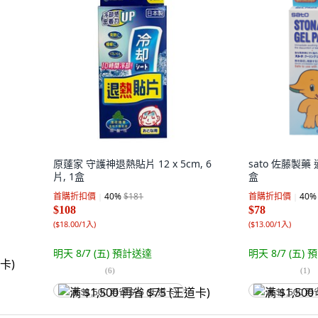
原薘家 守護神退熱貼片 12 x 5cm, 6
sato 佐藤製藥 
片, 1盒
盒
首購折扣價
40
%
$181
首購折扣價
40
%
$108
$78
(
$18.00/1入
)
(
$13.00/1入
)
明天 8/7 (五)
預計送達
明天 8/7 (五)
預
(
6
)
(
1
)
满 $1,500 再省 $75 (王道卡)
满 $1,500 再