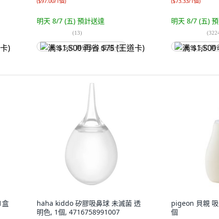
(
$97.00/1個
)
(
$73.33/1個
)
明天 8/7 (五)
預計送達
明天 8/7 (五)
預
(
13
)
(
322
满 $1,500 再省 $75 (王道卡)
满 $1,500 再
1盒
haha kiddo 矽膠吸鼻球 未滅菌 透
pigeon 貝親 吸
明色, 1個, 4716758991007
個