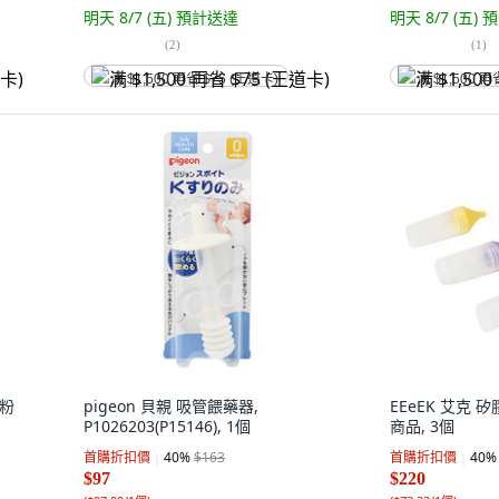
明天 8/7 (五)
預計送達
明天 8/7 (五)
預
(
2
)
(
1
)
满 $1,500 再省 $75 (王道卡)
满 $1,500 再
 粉
pigeon 貝親 吸管餵藥器,
EEeEK 艾克 矽
P1026203(P15146), 1個
商品, 3個
首購折扣價
40
%
$163
首購折扣價
40
%
$97
$220