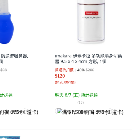
鵝 防逆流吸鼻器,
imakara 伊瑪卡拉 多功能隨身切藥
1個
器 9.5 x 4 x 4cm 方形, 1個
$98
首購折扣價
40
%
$200
$120
(
$120.00/1個
)
計送達
明天 8/7 (五)
預計送達
(
16
)
省 $75 (王道卡)
满 $1,500 再省 $75 (王道卡)