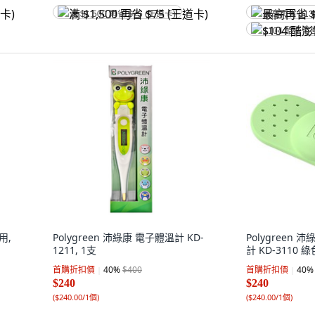
满 $1,500 再省 $75 (王道卡)
最高再省 $13
$104 酷澎幣
用,
Polygreen 沛綠康 電子體溫計 KD-
Polygreen
1211, 1支
計 KD-3110 綠
首購折扣價
40
%
$400
首購折扣價
40
%
$240
$240
(
$240.00/1個
)
(
$240.00/1個
)