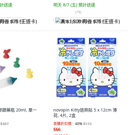
計送達
明天 8/7 (五)
預計送達
(
78
)
省 $75 (王道卡)
满 $1,500 再省 $75 (王道卡)
膠餵藥瓶 20ml, 單一
novopin Kitty退熱貼 5 x 12cm 薄
荷, 4片, 2盒
$367
首購折扣價
40
%
$110
$66