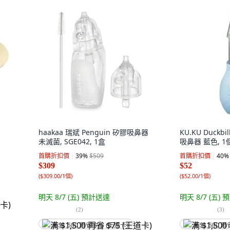
haakaa 瑞斌 Penguin 矽膠吸鼻器
KU.KU Duck
未滅菌, SGE042, 1盒
吸鼻器 藍色, 1個,
首購折扣價
39
%
$509
首購折扣價
40
%
$309
$52
(
$309.00/1個
)
(
$52.00/1個
)
明天 8/7 (五)
預計送達
明天 8/7 (五)
預
(
2
)
(
3
)
满 $1,500 再省 $75 (王道卡)
满 $1,500 再