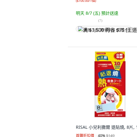
(
$100.00/1個
)
明天 8/7 (五)
預計送達
(
7
)
满 $1,500 再省 $75 (王道卡)
RISAL 小兒利撒爾 退貼燒, 8片, 
首購折扣價
40
%
$149