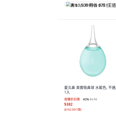
满 $1,500 再省 $75 (王道卡)
愛北鼻 美實吸鼻球 水藍色, 不適
1入
首購折扣價
40
%
$170
$102
(
$102.00/1個
)