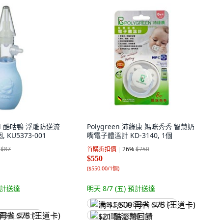
bill 酷咕鴨 浮雕防逆流
Polygreen 沛綠康 媽咪秀秀 智慧奶
 KU5373-001
嘴電子體溫計 KD-3140, 1個
$87
首購折扣價
26
%
$750
$550
(
$550.00/1個
)
計送達
明天 8/7 (五)
預計送達
满 $1,500 再省 $75 (王道卡)
省 $75 (王道卡)
$21 酷澎幣回饋