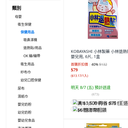
類別
母嬰
衛生保健
保健用品
吸鼻涕機
退熱貼/用品
KOBAYASHI 小林製藥 小林退熱
OK 繃/繃帶
嬰兒用, 6片, 1盒
衛生用品
首購折扣價
40
%
$132
$79
紗布巾
(
$13.17/1入
)
幼兒口腔保健
明天 8/7 (五)
預計送達
尿布
(
673
)
濕紙巾
满 $1,500 再省 $75 (王道卡)
嬰兒奶粉
$6 酷澎幣回饋
幼兒奶粉
嬰幼兒食品