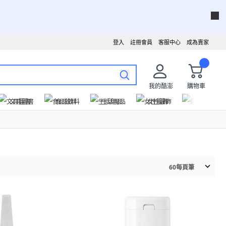
登入
註冊會員
客服中心
成為賣家
我的酷澎
購物車
文具圖書
食品飲料
生活用品
女性服飾
運動戶外
60
每頁筆