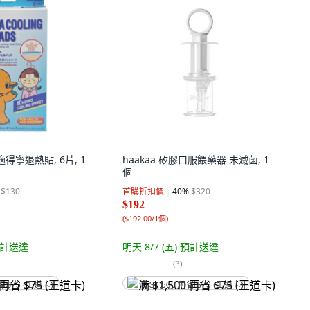
適得寧退熱貼, 6片, 1
haakaa 矽膠口服餵藥器 未滅菌, 1
個
$130
首購折扣價
40
%
$320
$192
(
$192.00/1個
)
計送達
明天 8/7 (五)
預計送達
(
3
)
省 $75 (王道卡)
满 $1,500 再省 $75 (王道卡)