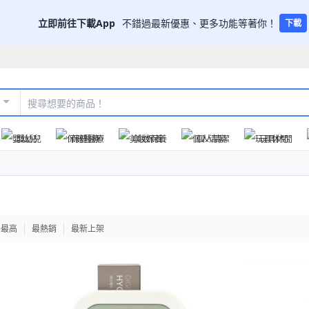
立即前往下載App
不錯過最新優惠、更多功能等著你！
下載
嬰幼兒
保健醫療
美妝保養
個人清潔
玩具休閒
格最高
最熱銷
最新上架