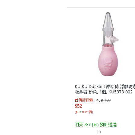
KU.KU Duckbill 酷咕鴨 浮雕
吸鼻器 粉色, 1個, KU5373-002
首購折扣價
40
%
$87
$52
(
$52.00/1個
)
明天 8/7 (五)
預計送達
(
4
)