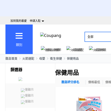
加到我的最愛
申請入駐
全部
類別
爸氣父親節
火箭速配
火箭跨境
酷澎首頁
火箭速配
母嬰
衛生保健
保健用品
篩選器
保健用品
酷澎評分排名
價格最低
價
僅顯示
僅顯示
僅顯示