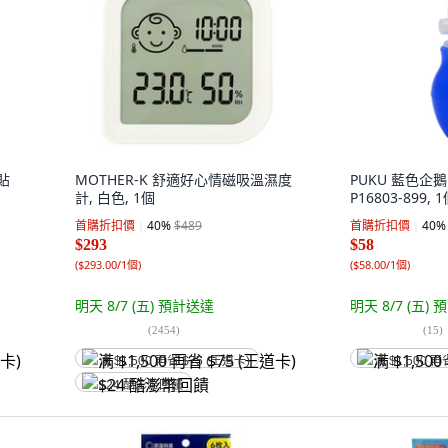
貼
MOTHER-K 舒適好心情磁吸溫濕度
PUKU 藍色企
計, 白色, 1個
P16803-899, 
首購折扣價
40
%
$489
首購折扣價
40
%
$293
$58
(
$293.00/1個
)
(
$58.00/1個
)
明天 8/7 (五)
預計送達
明天 8/7 (五)
預
(
2454
)
(
15
)
满 $1,500 再省 $75 (王道卡)
满 $1,500 再
$24 酷澎幣回饋