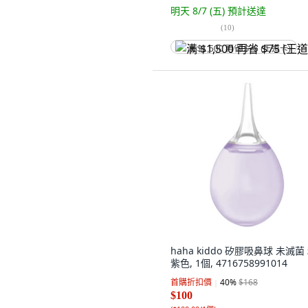
明天 8/7 (五)
預計送達
(
10
)
满 $1,500 再省 $75 (王道卡)
haha kiddo 矽膠吸鼻球 未滅菌
紫色, 1個, 4716758991014
首購折扣價
40
%
$168
$100