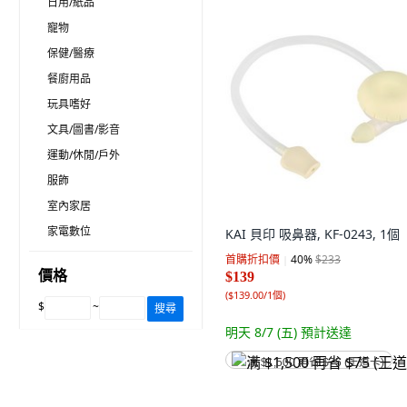
日用/紙品
寵物
保健/醫療
餐廚用品
玩具嗜好
文具/圖書/影音
運動/休閒/戶外
服飾
室內家居
家電數位
KAI 貝印 吸鼻器, KF-0243, 1個
首購折扣價
40
%
$233
價格
$139
(
$139.00/1個
)
$
~
搜尋
明天 8/7 (五)
預計送達
满 $1,500 再省 $75 (王道卡)