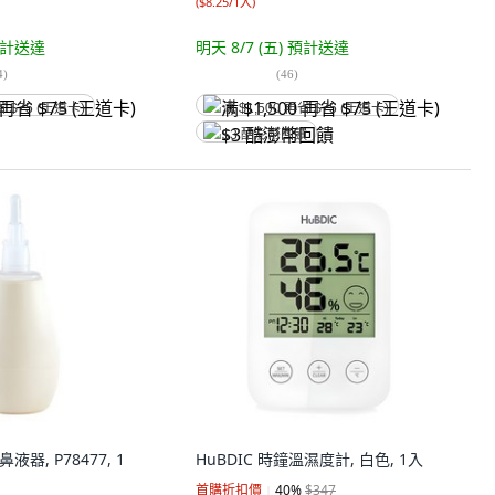
(
$8.25/1入
)
計送達
明天 8/7 (五)
預計送達
4
)
(
46
)
省 $75 (王道卡)
满 $1,500 再省 $75 (王道卡)
$3 酷澎幣回饋
鼻液器, P78477, 1
HuBDIC 時鐘溫濕度計, 白色, 1入
首購折扣價
40
%
$347