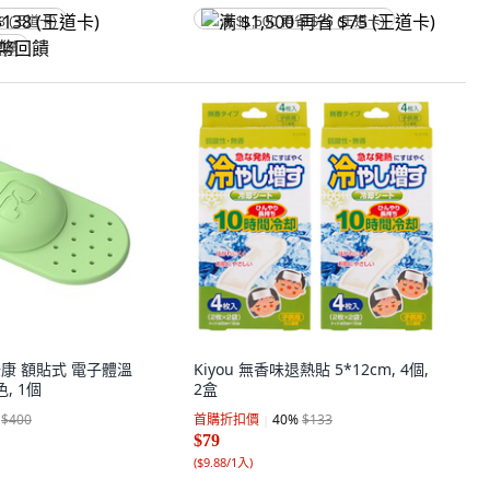
8 (王道卡)
满 $1,500 再省 $75 (王道卡)
回饋
 沛綠康 額貼式 電子體溫
Kiyou 無香味退熱貼 5*12cm, 4個,
色, 1個
2盒
$400
首購折扣價
40
%
$133
$79
(
$9.88/1入
)