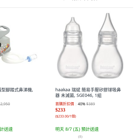
護型腳踏式鼻涕機,
haakaa 瑞斌 簡易手壓矽膠球吸鼻
器 未滅菌, SGE046, 1組
$2,950
首購折扣價
40
%
$389
$233
(
$233.00/1個
)
計送達
明天 8/7 (五)
預計送達
(
8
)