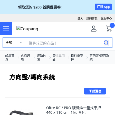
領取您的
$200
首購優惠卷!
打開 App
登入
註冊會員
客服中心
全部
酷澎首
火箭跨
運動休
自行車用
自行車零
方向盤/轉向系
頁
境
閒
品
件
統
方向盤/轉向系統
篩選器
Oltre RC / PRO 碳纖維一體式車把
440 x 110 cm, 1個, 黑色