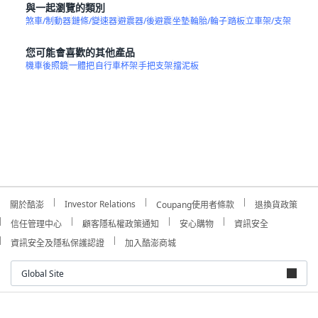
與一起瀏覽的類別
煞車/制動器
鏈條/變速器
避震器/後避震
坐墊
輪胎/輪子
踏板
立車架/支架
您可能會喜歡的其他產品
機車後照鏡
一體把
自行車杯架
手把支架
擋泥板
Investor Relations
關於酷澎
Coupang使用者條款
退換貨政策
信任管理中心
顧客隱私權政策通知
安心購物
資訊安全
資訊安全及隱私保護認證
加入酷澎商城
Global Site