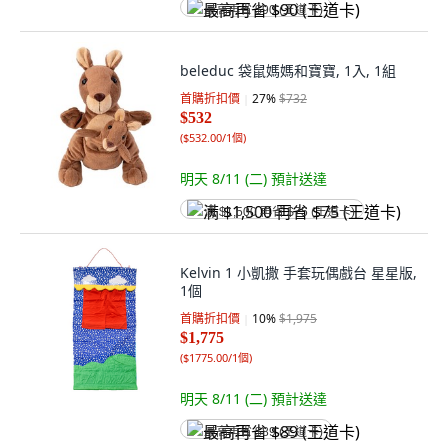
最高再省 $90 (王道卡)
beleduc 袋鼠媽媽和寶寶, 1入, 1組
首購折扣價
27
%
$732
$532
(
$532.00/1個
)
明天 8/11 (二)
預計送達
满 $1,500 再省 $75 (王道卡)
Kelvin 1 小凱撒 手套玩偶戲台 星星版,
1個
首購折扣價
10
%
$1,975
$1,775
(
$1775.00/1個
)
明天 8/11 (二)
預計送達
最高再省 $89 (王道卡)