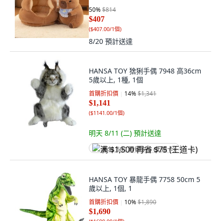
小隻不夠抱的
50
%
$814
$407
(
$407.00/1個
)
8/20
預計送達
HANSA TOY 猞猁手偶 7948 高36cm
5歲以上, 1種, 1個
首購折扣價
14
%
$1,341
$1,141
(
$1141.00/1個
)
明天 8/11 (二)
預計送達
满 $1,500 再省 $75 (王道卡)
HANSA TOY 暴龍手偶 7758 50cm 5
歲以上, 1個, 1
首購折扣價
10
%
$1,890
$1,690