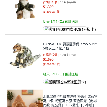
首購折扣價
13
%
$1,500
$1,300
(
$1300.00/1個
)
明天 8/11 (二)
預計送達
满 $1,500 再省 $75 (王道卡)
HANSA TOY 羽暴龍手偶 7755 50cm
5歲以上, 1個, 1個
首購折扣價
10
%
$1,890
$1,690
(
$1690.00/1個
)
明天 8/11 (二)
預計送達
最高再省 $85 (王道卡)
水豚鼠造型毛絨布娃娃 舒適小窩寵物
窩, 1個, 粑粑窩水豚-藍色圍兜【商場
同款F級品質】,18.7釐米【小小號】很