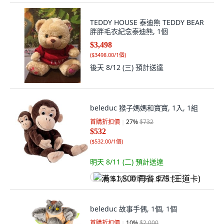
TEDDY HOUSE 泰迪熊 TEDDY BEAR
胖胖毛衣紀念泰迪熊, 1個
$3,498
(
$3498.00/1個
)
後天 8/12 (三)
預計送達
beleduc 猴子媽媽和寶寶, 1入, 1組
首購折扣價
27
%
$732
$532
(
$532.00/1個
)
明天 8/11 (二)
預計送達
满 $1,500 再省 $75 (王道卡)
beleduc 故事手偶, 1個, 1個
首購折扣價
10
%
$2,000