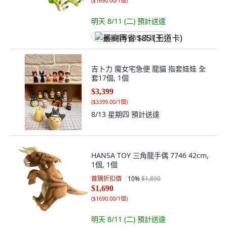
(
$1690.00/1個
)
明天 8/11 (二)
預計送達
最高再省 $85 (王道卡)
吉卜力 魔女宅急便 龍貓 指套娃娃 全
套17個, 1個
$3,399
(
$3399.00/1個
)
8/13 星期四
預計送達
HANSA TOY 三角龍手偶 7746 42cm,
1個, 1個
首購折扣價
10
%
$1,890
$1,690
(
$1690.00/1個
)
明天 8/11 (二)
預計送達