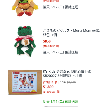
(
$990.00/1個
)
後天 8/12 (三)
預計送達
かえるのピクルス・Merci Mom 玩偶,
綠色, 1個
$850
(
$850.00/1個
)
後天 8/12 (三)
預計送達
K's Kids 奇智奇思 我的心情手偶
SB20027 36個月以上, 1組
首購折扣價
10
%
$2,000
$1,800
(
$1800.00/1個
)
明天 8/11 (二)
預計送達