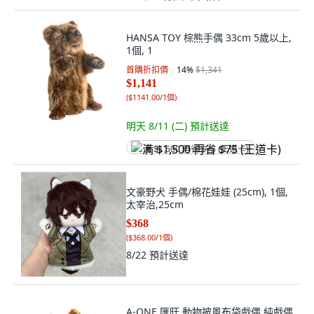
HANSA TOY 棕熊手偶 33cm 5歲以上,
1個, 1
首購折扣價
14
%
$1,341
$1,141
(
$1141.00/1個
)
明天 8/11 (二)
預計送達
满 $1,500 再省 $75 (王道卡)
文豪野犬 手偶/棉花娃娃 (25cm), 1個,
太宰治,25cm
$368
(
$368.00/1個
)
8/22
預計送達
A-ONE 匯旺 動物披風布袋戲偶 純戲偶