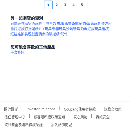
2
3
4
5
1
與一起瀏覽的類別
廚房玩具
家家酒玩具
工具台
超市/收銀機遊戲
配飾/串珠玩具
娃娃屋
醫院遊戲
打掃遊戲
DIY玩具
樂器玩具
沙坑玩具
釣魚遊戲
玩具槍/刀
紙娃娃換裝遊戲書
職業換裝遊戲/配件
您可能會喜歡的其他產品
手套娃娃
Investor Relations
關於酷澎
Coupang使用者條款
退換貨政策
信任管理中心
顧客隱私權政策通知
安心購物
資訊安全
資訊安全及隱私保護認證
加入酷澎商城