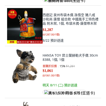
最高再省 $85 (王道卡)
西遊記 泉州布袋木偶 孫悟空 豬八戒
沙和尚 唐僧 組合款 中國風手工特色禮
品 附木架, 1個, 布袋木偶-唐僧帶木架
$1,287
(
$1287.00/1個
)
8/22
預計送達
HANSA TOY 昆士蘭赫勒犬手偶 30cm
8388, 1個, 1個
首購折扣價
15
%
$1,261
$1,061
(
$1061.00/1個
)
明天 8/11 (二)
預計送達
满 $1,500 再省 $75 (王道卡)