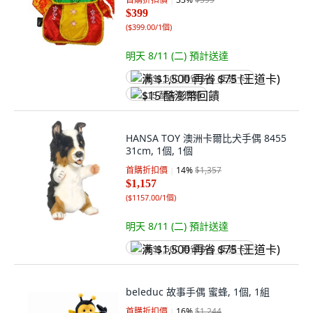
$399
(
$399.00/1個
)
明天 8/11 (二)
預計送達
满 $1,500 再省 $75 (王道卡)
$15 酷澎幣回饋
HANSA TOY 澳洲卡爾比犬手偶 8455
31cm, 1個, 1個
首購折扣價
14
%
$1,357
$1,157
(
$1157.00/1個
)
明天 8/11 (二)
預計送達
满 $1,500 再省 $75 (王道卡)
beleduc 故事手偶 蜜蜂, 1個, 1組
首購折扣價
16
%
$1,244