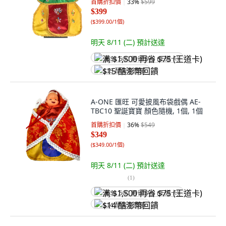
首購折扣價
33
%
$599
$399
(
$399.00/1個
)
明天 8/11 (二)
預計送達
满 $1,500 再省 $75 (王道卡)
$15 酷澎幣回饋
A-ONE 匯旺 可愛披風布袋戲偶 AE-
TBC10 聖誕寶寶 顏色隨機, 1個, 1個
首購折扣價
36
%
$549
$349
(
$349.00/1個
)
明天 8/11 (二)
預計送達
(
1
)
满 $1,500 再省 $75 (王道卡)
$14 酷澎幣回饋