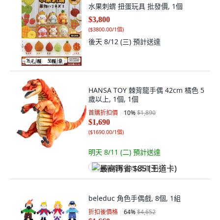
水果刺蝟 扭蛋玩具 批發價, 1個
$3,800
(
$3800.00/1個
)
後天 8/12 (三)
預計送達
HANSA TOY 棘背龍手偶 42cm 橘色 5
歲以上, 1個, 1個
首購折扣價
10
%
$1,890
$1,690
(
$1690.00/1個
)
明天 8/11 (二)
預計送達
最高再省 $85 (王道卡)
beleduc 角色手偶戲, 8個, 1組
折扣後價格
64
%
$4,652