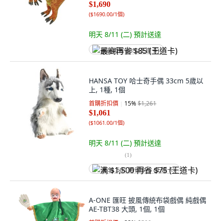
$1,690
(
$1690.00/1個
)
明天 8/11 (二)
預計送達
最高再省 $85 (王道卡)
HANSA TOY 哈士奇手偶 33cm 5歲以
上, 1種, 1個
首購折扣價
15
%
$1,261
$1,061
(
$1061.00/1個
)
明天 8/11 (二)
預計送達
(
1
)
满 $1,500 再省 $75 (王道卡)
A-ONE 匯旺 披風傳統布袋戲偶 純戲偶
AE-TBT38 大頭, 1個, 1個