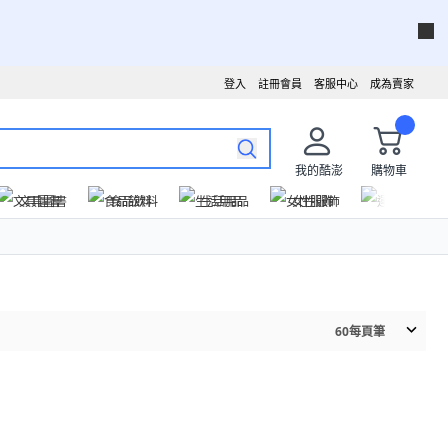
登入
註冊會員
客服中心
成為賣家
我的酷澎
購物車
文具圖書
食品飲料
生活用品
女性服飾
運動戶外
60
每頁筆