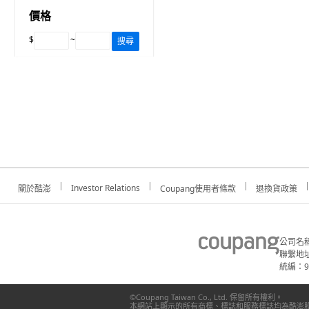
價格
$
~
搜尋
Investor Relations
關於酷澎
Coupang使用者條款
退換貨政策
公司名
聯繫地址
統編：91
©Coupang Taiwan Co., Ltd. 保留所有權利。
本網站上顯示的所有商標、標誌和服務標誌均為酷澎股