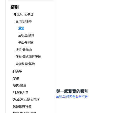
類別
日常/沙拉/便當
三明治/漢堡
漢堡
三明治/熱狗
墨西哥捲餅
沙拉/雞胸肉
便當/韓式海苔飯捲
均衡料理/其他
打折中
水果
精肉/雞蛋
與一起瀏覽的類別
料理懶人包
三明治/熱狗
墨西哥捲餅
冷藏/冷凍/簡便料理
家庭限時特價