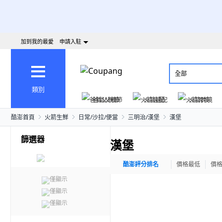
加到我的最愛
申請入駐
全部
類別
爸氣父親節
火箭速配
火箭跨境
酷澎首頁
火箭生鮮
日常/沙拉/便當
三明治/漢堡
漢堡
篩選器
漢堡
酷澎評分排名
價格最低
價
僅顯示
僅顯示
僅顯示