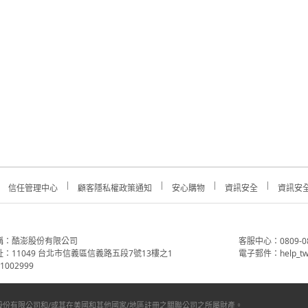
信任管理中心
顧客隱私權政策通知
安心購物
資訊安全
資訊安
稱：酷澎股份有限公司
客服中心：0809-088-
：11049 台北市信義區信義路五段7號13樓之1
電子郵件：help_tw
002999
份有限公司和/或其在美國和其他國家/地區註冊之關聯公司之所屬財產。