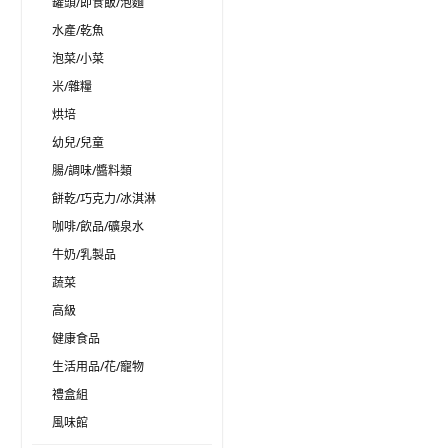
罐頭/即食飯/泡麵
水產/乾魚
泡菜/小菜
米/雜糧
烘培
幼兒/兒童
腸/調味/醬料類
餅乾/巧克力/冰淇淋
咖啡/飲品/礦泉水
牛奶/乳製品
蔬菜
高級
健康食品
生活用品/花/寵物
禮盒組
風味館