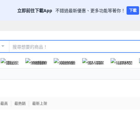
立即前往下載App
不錯過最新優惠、更多功能等著你！
下載
嬰幼兒
保健醫療
美妝保養
個人清潔
玩具休閒
格最高
最熱銷
最新上架