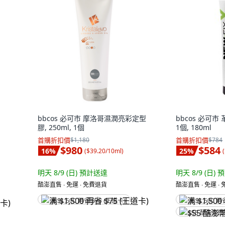
bbcos 必可市 摩洛哥濕潤亮彩定型
bbcos 必可
膠, 250ml, 1個
1個, 180ml
首購折扣價
$1,180
首購折扣價
$784
$980
$584
16
%
25
%
(
$39.20/10ml
)
(
明天 8/9 (日)
預計送達
明天 8/9 (日)
預
酷澎直售 ∙ 免運 ∙ 免費退貨
酷澎直售 ∙ 免運 ∙
满 $1,500 再省 $75 (王道卡)
满 $1,500 再
$55 酷澎幣