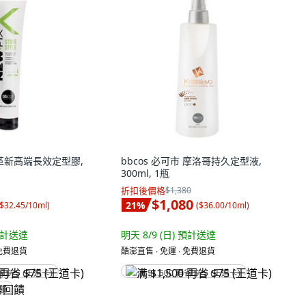
市 革新高端長效定型膠,
bbcos 必可市 摩洛哥持久定型液,
300ml, 1瓶
折扣後價格
$1,380
$1,080
21
%
$32.45/10ml
)
(
$36.00/10ml
)
計送達
明天 8/9 (日)
預計送達
 免費退貨
酷澎直售 ∙ 免運 ∙ 免費退貨
省 $75 (王道卡)
满 $1,500 再省 $75 (王道卡)
回饋