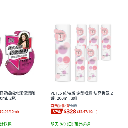
康髮 奇異繽紛水漾保濕雕
VETES 維特斯 定型噴霧 炫亮香氛 2
0ml, 2瓶
罐, 200ml, 3組
首購折扣價
$528
$328
37
%
$2.96/10ml
)
(
$5.47/10ml
)
計送達
明天 8/9 (日)
預計送達