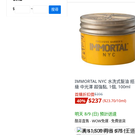
$
~
搜尋
IMMORTAL NYC 水洗式髮油 
級 中光澤 超強黏, 1個, 100ml
首購折扣價
$396
$237
40
%
(
$23.70/10ml
)
明天 8/9 (日)
預計送達
酷澎直售 ∙ WOW免運 ∙ 免費退貨
满 $1,500 再省 $75 (王道卡)