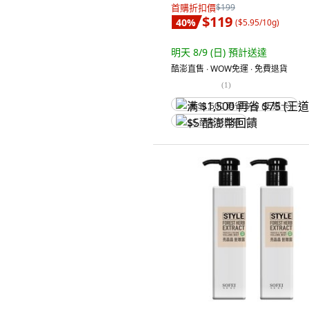
首購折扣價
$199
$119
40
%
(
$5.95/10g
)
明天 8/9 (日)
預計送達
酷澎直售 ∙ WOW免運 ∙ 免費退貨
(
1
)
满 $1,500 再省 $75 (王道卡)
$5 酷澎幣回饋