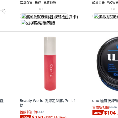
酷澎直售 ∙ 免運 ∙ 免費退貨
酷澎直售 ∙ WOW免
(
3
)
(
1
)
满 $1,500 再省 $75 (王道卡)
满 $1,500 再
$39 酷澎幣回饋
霧,
Beauty World 瀏海定型膠, 7ml, 1
uno 極度洗練髮凍
條
首購折扣價
$174
$104
首購折扣價
$418
40
%
(
$250
40
%
(
$357.14/10ml
)