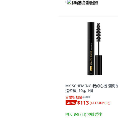
$9 酷澎幣回饋
MY SCHEMING 我的心機 瀏海
造型棒, 10g, 1個
首購折扣價
$189
$113
40
%
(
$113.00/10g
)
明天 8/9 (日)
預計送達