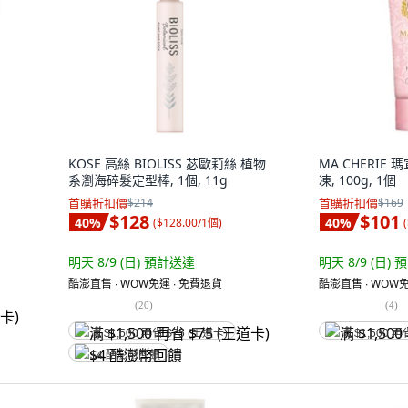
KOSE 高絲 BIOLISS 苾歐莉絲 植物
MA CHERIE
系瀏海碎髮定型棒, 1個, 11g
凍, 100g, 1個
首購折扣價
$214
首購折扣價
$169
$128
$101
40
%
40
%
(
$128.00/1個
)
(
明天 8/9 (日)
預計送達
明天 8/9 (日)
預
酷澎直售 ∙ WOW免運 ∙ 免費退貨
酷澎直售 ∙ WOW免
(
20
)
(
4
)
满 $1,500 再省 $75 (王道卡)
满 $1,500 再
$4 酷澎幣回饋