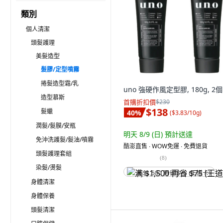
類別
個人清潔
頭髮護理
美髮造型
髮膠/定型噴霧
捲髮造型霜/乳
uno 強硬作風定型膠, 180g, 2個
造型慕斯
首購折扣價
$230
$138
髮蠟
40
%
(
$3.83/10g
)
潤髮/髮膜/安瓶
明天 8/9 (日)
預計送達
免沖洗護髮/髮油/噴霧
酷澎直售 ∙ WOW免運 ∙ 免費退貨
頭髮護理‭套組
(
8
)
染髮/燙髮
满 $1,500 再省 $75 (王道卡)
身體清潔
身體保養
頭髮清潔