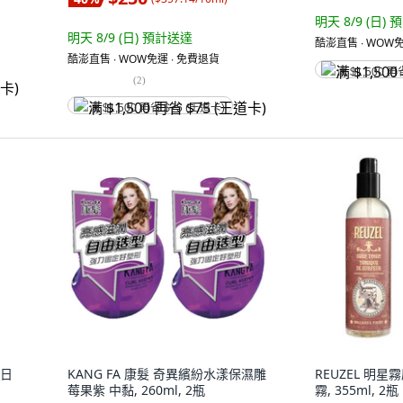
明天 8/9 (日)
預
明天 8/9 (日)
預計送達
酷澎直售 ∙ WOW免
酷澎直售 ∙ WOW免運 ∙ 免費退貨
满 $1,500 再
(
2
)
满 $1,500 再省 $75 (王道卡)
 日
KANG FA 康髮 奇異繽紛水漾保濕雕
REUZEL 明
莓果紫 中黏, 260ml, 2瓶
霧, 355ml, 2瓶