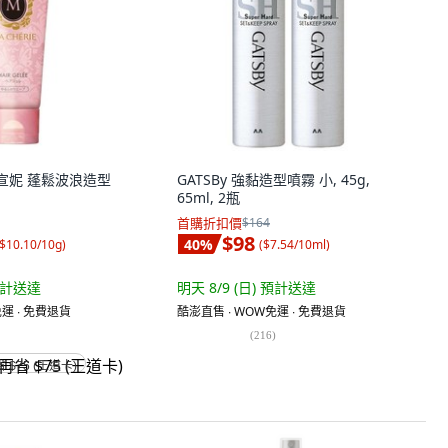
 瑪宣妮 蓬鬆波浪造型
GATSBy 強黏造型噴霧 小, 45g,
65ml, 2瓶
首購折扣價
$164
$98
40
%
$10.10/10g
)
(
$7.54/10ml
)
計送達
明天 8/9 (日)
預計送達
運 ∙ 免費退貨
酷澎直售 ∙ WOW免運 ∙ 免費退貨
(
216
)
省 $75 (王道卡)