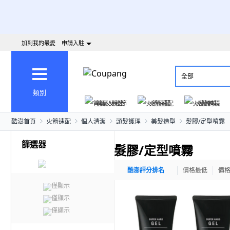
加到我的最愛
申請入駐
全部
類別
爸氣父親節
火箭速配
火箭跨境
酷澎首頁
火箭速配
個人清潔
頭髮護理
美髮造型
髮膠/定型噴霧
篩選器
髮膠/定型噴霧
酷澎評分排名
價格最低
價
僅顯示
僅顯示
僅顯示