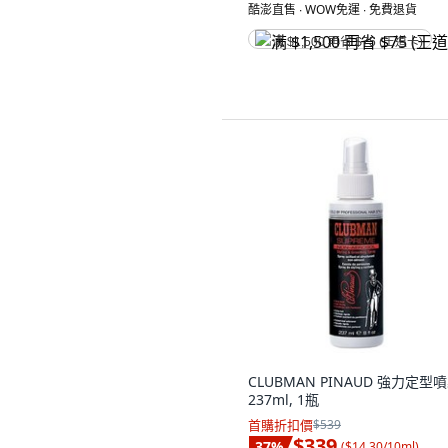
酷澎直售 ∙ WOW免運 ∙ 免費退貨
满 $1,500 再省 $75 (王道卡)
CLUBMAN PINAUD 強力定型噴
237ml, 1瓶
首購折扣價
$539
$339
37
%
(
$14.30/10ml
)