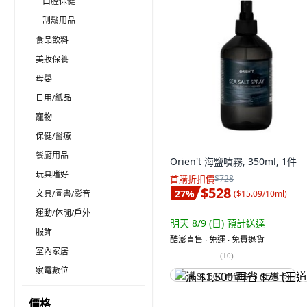
口腔保健
刮鬍用品
食品飲料
美妝保養
母嬰
日用/紙品
寵物
保健/醫療
餐廚用品
Orien't 海鹽噴霧, 350ml, 1件
玩具嗜好
首購折扣價
$728
$528
27
%
(
$15.09/10ml
)
文具/圖書/影音
運動/休閒/戶外
明天 8/9 (日)
預計送達
服飾
酷澎直售 ∙ 免運 ∙ 免費退貨
室內家居
(
10
)
家電數位
满 $1,500 再省 $75 (王道卡)
價格