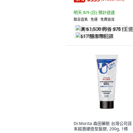
明天 8/9 (日)
預計送達
酷澎直售 ∙ 免運 ∙ 免費退貨
满 $1,500 再省 $75 (王道卡)
$17 酷澎幣回饋
Dr.Morita 森田藥粧 台灣公司貨
本超激硬造型髮膠, 200g, 1條