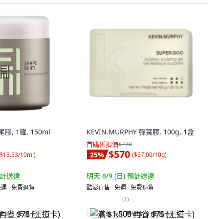
膠, 1罐, 150ml
KEVIN.MURPHY 彈簧膠, 100g, 1盒
首購折扣價
$770
$570
25
%
$13.53/10ml
)
(
$57.00/10g
)
計送達
明天 8/9 (日)
預計送達
運 ∙ 免費退貨
酷澎直售 ∙ 免運 ∙ 免費退貨
(
1
)
省 $75 (王道卡)
满 $1,500 再省 $75 (王道卡)