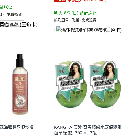
計送達
明天 8/9 (日)
預計送達
運 ∙ 免費退貨
酷澎直售 ∙ 免運 ∙ 免費退貨
省 $75 (王道卡)
满 $1,500 再省 $75 (王道卡)
星霧感海鹽豐盈順髮噴
KANG FA 康髮 奇異繽紛水漾保濕雕
茵草綠 黏, 260ml, 2瓶