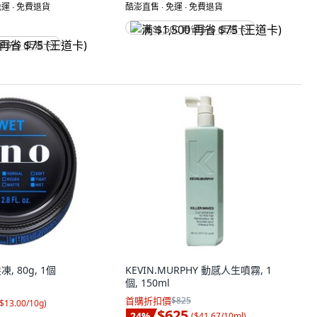
運 ∙ 免費退貨
酷澎直售 ∙ 免運 ∙ 免費退貨
满 $1,500 再省 $75 (王道卡)
省 $75 (王道卡)
, 80g, 1個
KEVIN.MURPHY 動感人生噴霧, 1
個, 150ml
首購折扣價
$825
$13.00/10g
)
$625
24
%
(
$41.67/10ml
)