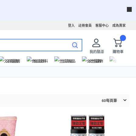
登入
註冊會員
客服中心
成為賣家
我的酷澎
購物車
文具圖書
食品飲料
生活用品
女性服飾
運動戶外
60
每頁筆