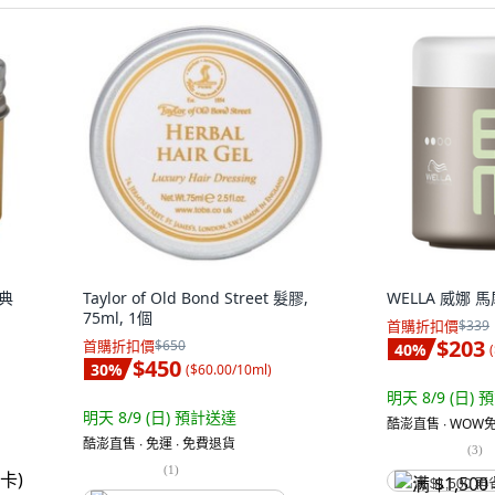
經典
Taylor of Old Bond Street 髮膠,
WELLA 威娜 馬尾
75ml, 1個
首購折扣價
$339
$203
首購折扣價
$650
40
%
(
$450
30
%
(
$60.00/10ml
)
明天 8/9 (日)
預
明天 8/9 (日)
預計送達
酷澎直售 ∙ WOW免
酷澎直售 ∙ 免運 ∙ 免費退貨
(
3
)
(
1
)
满 $1,500 再