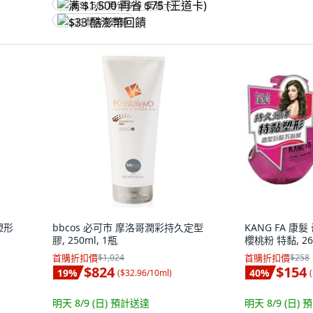
满 $1,500 再省 $75 (王道卡)
$33 酷澎幣回饋
塑形
bbcos 必可市 摩洛哥潤彩持久定型
KANG FA 
膠, 250ml, 1瓶
櫻桃粉 特黏, 26
首購折扣價
$1,024
首購折扣價
$258
$824
$154
19
%
40
%
(
$32.96/10ml
)
(
明天 8/9 (日)
預計送達
明天 8/9 (日)
預