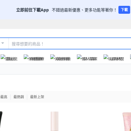
立即前往下載App
不錯過最新優惠、更多功能等著你！
下載
嬰幼兒
保健醫療
美妝保養
個人清潔
玩具休閒
格最高
最熱銷
最新上架