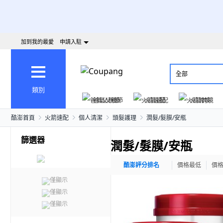
加到我的最愛
申請入駐
全部
類別
爸氣父親節
火箭速配
火箭跨境
酷澎首頁
火箭速配
個人清潔
頭髮護理
潤髮/髮膜/安瓶
篩選器
潤髮/髮膜/安瓶
酷澎評分排名
價格最低
價
僅顯示
僅顯示
僅顯示