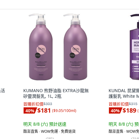
熱活
KUMANO 熊野油脂 EXTRA沙龍無
KUNDAL 昆
矽靈潤髮乳, 1L, 2瓶
護髮乳 White Mu
首購折扣價
$303
首購折扣價
$315
$181
$189
40
%
40
%
(
$9.05/100ml
)
(
明天 8/8 (六)
預計送達
明天 8/8 (六)
預
酷澎直售 ∙ WOW免運 ∙ 免費退貨
酷澎直售 ∙ WOW免
(
585
)
(
214