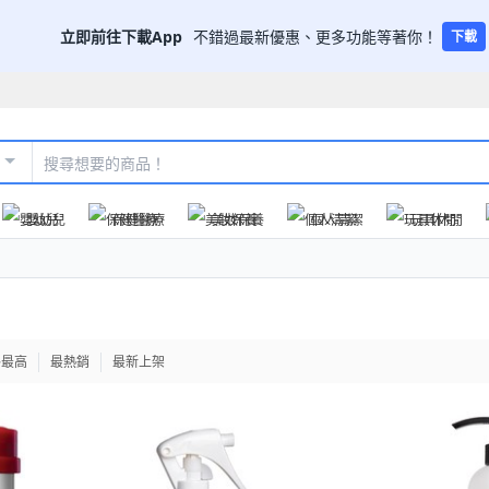
立即前往下載App
不錯過最新優惠、更多功能等著你！
下載
嬰幼兒
保健醫療
美妝保養
個人清潔
玩具休閒
格最高
最熱銷
最新上架