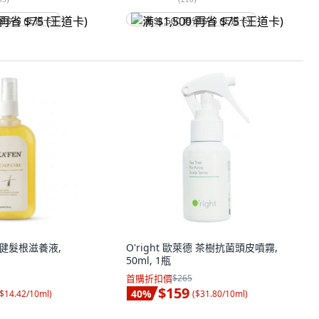
省 $75 (王道卡)
满 $1,500 再省 $75 (王道卡)
 強健髮根滋養液,
O'right 歐萊德 茶樹抗菌頭皮噴霧,
50ml, 1瓶
首購折扣價
$265
$159
40
%
$14.42/10ml
)
(
$31.80/10ml
)