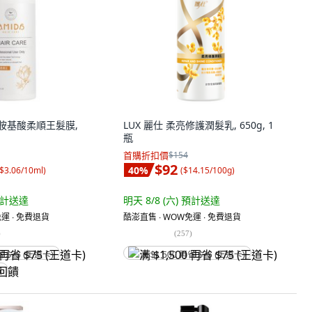
達 胺基酸柔順王髮膜,
LUX 麗仕 柔亮修護潤髮乳, 650g, 1
瓶
首購折扣價
$154
$92
40
%
$3.06/10ml
)
(
$14.15/100g
)
計送達
明天 8/8 (六)
預計送達
運 ∙ 免費退貨
酷澎直售 ∙ WOW免運 ∙ 免費退貨
)
(
257
)
省 $75 (王道卡)
满 $1,500 再省 $75 (王道卡)
饋