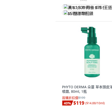
满 $1,500 再省 $75 (王道卡)
$5 酷澎幣回饋
PHYTO DERMA 朵蔓 草本頭皮
噴霧, 80ml, 1瓶
首購折扣價
$199
$119
40
%
(
$14.88/10ml
)