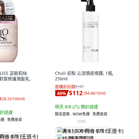
OLISS 苾歐莉絲
Chuli 初梨 沁涼頭皮噴霧, 1瓶,
躁對策修護潤髮乳,
250ml
首購折扣價
$187
$112
40
%
(
$4.48/10ml
)
$28.33/100ml
)
明天 8/8 (六)
預計送達
計送達
酷澎直售 ∙ WOW免運 ∙ 免費退貨
運 ∙ 免費退貨
(
100
)
满 $1,500 再省 $75 (王道卡)
省 $75 (王道卡)
$5 酷澎幣回饋