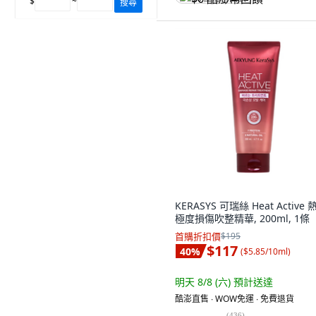
$
~
搜尋
KERASYS 可瑞絲 Heat Active 
極度損傷吹整精華, 200ml, 1條
首購折扣價
$195
$117
40
%
(
$5.85/10ml
)
明天 8/8 (六)
預計送達
酷澎直售 ∙ WOW免運 ∙ 免費退貨
(
436
)