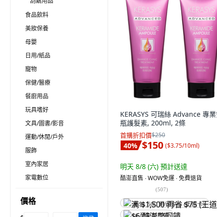
刮鬍用品
食品飲料
美妝保養
母嬰
日用/紙品
寵物
保健/醫療
餐廚用品
玩具嗜好
KERASYS 可瑞絲 Advance 專
瓶護髮素, 200ml, 2條
文具/圖書/影音
首購折扣價
$250
運動/休閒/戶外
$150
40
%
(
$3.75/10ml
)
服飾
室內家居
明天 8/8 (六)
預計送達
家電數位
酷澎直售 ∙ WOW免運 ∙ 免費退貨
(
507
)
價格
满 $1,500 再省 $75 (王道卡)
$6 酷澎幣回饋