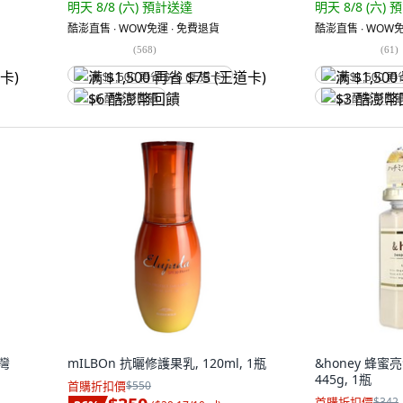
明天 8/8 (六)
預計送達
明天 8/8 (六)
預
酷澎直售 ∙ WOW免運 ∙ 免費退貨
酷澎直售 ∙ WOW免
(
568
)
(
61
)
满 $1,500 再省 $75 (王道卡)
满 $1,500 再
$6 酷澎幣回饋
$3 酷澎幣回
台灣
mILBOn 抗曬修護果乳, 120ml, 1瓶
&honey 蜂蜜
445g, 1瓶
首購折扣價
$550
首購折扣價
$342