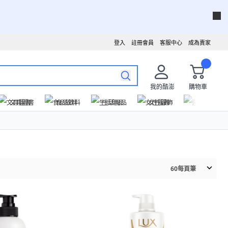
登入
註冊會員
客服中心
成為賣家
我的酷澎
購物車
文具圖書
食品飲料
生活用品
女性服飾
運動戶外
60
每頁筆