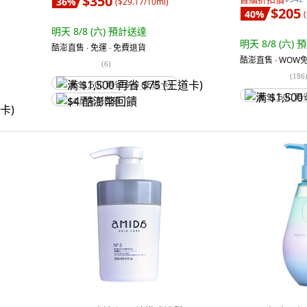
$350
36
%
(
$29.17/10ml
)
$205
40
%
(
明天 8/8 (六)
預計送達
明天 8/8 (六)
預
酷澎直售 ∙ 免運 ∙ 免費退貨
酷澎直售 ∙ WOW免
(
6
)
(
186
满 $1,500 再省 $75 (王道卡)
满 $1,500 再
$4 酷澎幣回饋