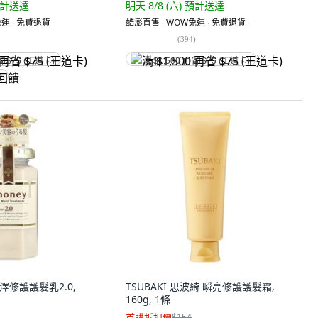
計送達
明天 8/8 (六)
預計送達
運 ∙ 免費退貨
酷澎直售 ∙ WOW免運 ∙ 免費退貨
(
394
)
省 $75 (王道卡)
满 $1,500 再省 $75 (王道卡)
饋
亮澤修護護髮乳2.0,
TSUBAKI 思波綺 瞬亮修護護髮霜,
160g, 1條
首購折扣價
$154