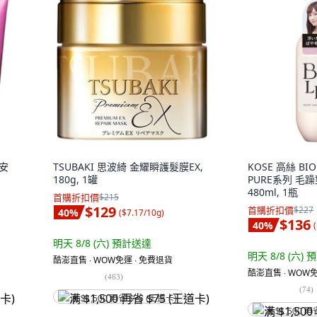
業安
TSUBAKI 思波綺 金耀瞬護髮膜EX,
KOSE 高絲 BI
180g, 1罐
PURE系列 毛
480ml, 1瓶
首購折扣價
$215
$129
首購折扣價
$227
40
%
(
$7.17/10g
)
$136
40
%
(
明天 8/8 (六)
預計送達
明天 8/8 (六)
預
酷澎直售 ∙ WOW免運 ∙ 免費退貨
酷澎直售 ∙ WOW免
(
463
)
(
74
)
满 $1,500 再省 $75 (王道卡)
满 $1,500 再