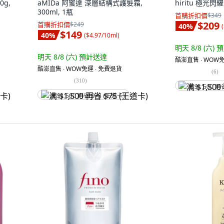
0g,
aMIDa 阿蜜達 深層結構式護髮霜,
hiritu 極光閃耀
300ml, 1瓶
首購折扣價
$349
$209
首購折扣價
$249
40
%
(
$149
40
%
(
$4.97/10ml
)
明天 8/8 (六)
預
明天 8/8 (六)
預計送達
酷澎直售 ∙ WOW免
酷澎直售 ∙ WOW免運 ∙ 免費退貨
(
6
)
(
310
)
满 $1,500 再
满 $1,500 再省 $75 (王道卡)