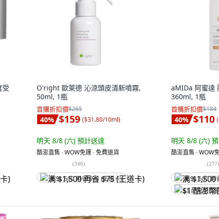
度受
O'right 歐萊德 沁涼頭皮清新噴霧,
aMIDa 阿蜜
50ml, 1瓶
360ml, 1瓶
首購折扣價
$265
首購折扣價
$184
$159
$110
40
%
40
%
(
$31.80/10ml
)
(
明天 8/8 (六)
預計送達
明天 8/8 (六)
預
酷澎直售 ∙ WOW免運 ∙ 免費退貨
酷澎直售 ∙ WOW免
(
346
)
(
277
满 $1,500 再省 $75 (王道卡)
满 $1,500 再
$1 酷澎幣回