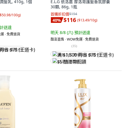
潤髮乳, 410g, 1個
E.L.G 依洛嘉 摩洛哥護髮香氛膠囊
30顆, 86g, 1瓶
首購折扣價
$194
$50.98/100g
)
$116
40
%
(
$13.49/10g
)
計送達
明天 8/8 (六)
預計送達
運 ∙ 免費退貨
酷澎直售 ∙ WOW免運 ∙ 免費退貨
(
35
)
省 $75 (王道卡)
满 $1,500 再省 $75 (王道卡)
$5 酷澎幣回饋