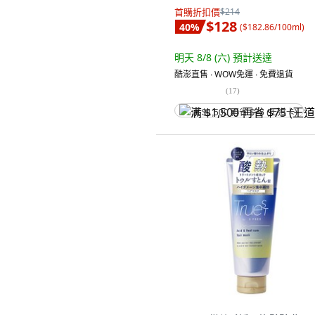
首購折扣價
$214
$128
40
%
(
$182.86/100ml
)
明天 8/8 (六)
預計送達
酷澎直售 ∙ WOW免運 ∙ 免費退貨
(
17
)
满 $1,500 再省 $75 (王道卡)