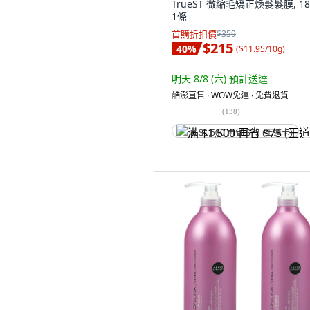
TrueST 微縮毛矯正煥髮髮膜, 18
1條
首購折扣價
$359
$215
40
%
(
$11.95/10g
)
明天 8/8 (六)
預計送達
酷澎直售 ∙ WOW免運 ∙ 免費退貨
(
138
)
满 $1,500 再省 $75 (王道卡)