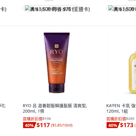
满 $1,500 再省 $75 (王道卡)
满 $1,500 再
淨化
RYO 呂 滋養韌髮瞬護髮膜 清爽型,
KA'FEN 卡氛
200ml, 1條
120ml, 1組
首購折扣價
$196
首購折扣價
$289
$117
$173
40
%
40
%
(
$5.85/10ml
)
(