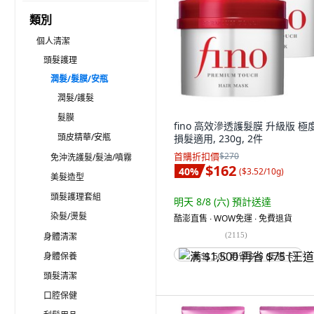
類別
個人清潔
頭髮護理
潤髮/髮膜/安瓶
潤髮/護髮
髮膜
fino 高效滲透護髮膜 升級版 極
頭皮精華/安瓶
損髮適用, 230g, 2件
首購折扣價
$270
免沖洗護髮/髮油/噴霧
$162
40
%
(
$3.52/10g
)
美髮造型
頭髮護理‭套組
明天 8/8 (六)
預計送達
染髮/燙髮
酷澎直售 ∙ WOW免運 ∙ 免費退貨
(
2115
)
身體清潔
身體保養
满 $1,500 再省 $75 (王道卡)
頭髮清潔
口腔保健