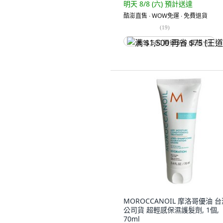
明天 8/8 (六)
預計送達
酷澎直售 ∙ WOW免運 ∙ 免費退貨
(
19
)
满 $1,500 再省 $75 (王道卡)
MOROCCANOIL 摩洛哥優油 
公司貨 超輕感保濕護髮劑, 1個,
70ml