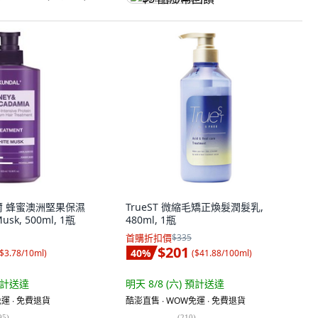
黛爾 蜂蜜澳洲堅果保濕
TrueST 微縮毛矯正煥髮潤髮乳,
sk, 500ml, 1瓶
480ml, 1瓶
首購折扣價
$335
$201
40
%
$3.78/10ml
)
(
$41.88/100ml
)
計送達
明天 8/8 (六)
預計送達
運 ∙ 免費退貨
酷澎直售 ∙ WOW免運 ∙ 免費退貨
95
)
(
210
)