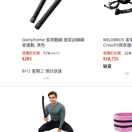
Gomjihome 家用戰繩 居家訓練繩
WILDBROS 
索運動, 黑色
CrossFit居家
首購折扣價
57
%
$479
首購折扣價
22
%
$203
$10,755
缺貨
8/12 星期三
預計送達
(
4
)
(
14
)