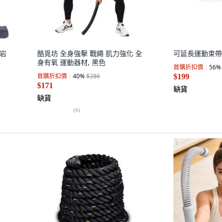
攀岩
酷覓坊 全身強擊 戰繩 肌力強化 全
可延長運動束帶
身有氧 運動器材, 黑色
首購折扣價
56
%
首購折扣價
40
%
$286
$199
$171
缺貨
缺貨
(
6
)