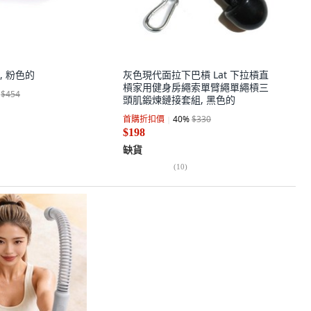
, 粉色的
灰色現代面拉下巴槓 Lat 下拉槓直
槓家用健身房繩索單臂繩單繩槓三
$454
頭肌鍛煉鏈接套組, 黑色的
首購折扣價
40
%
$330
$198
缺貨
(
10
)