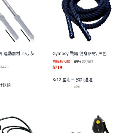
 運動器材 2入, 灰
Gymboy 戰繩 健身器材, 黑色
首購折扣價
69
%
$2,363
$479
$719
8/12 星期三
預計送達
計送達
(
99
)