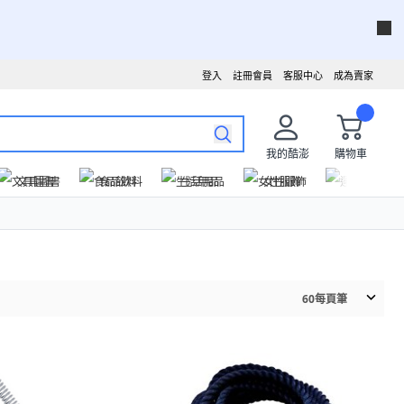
登入
註冊會員
客服中心
成為賣家
我的酷澎
購物車
文具圖書
食品飲料
生活用品
女性服飾
運動戶外
60
每頁筆