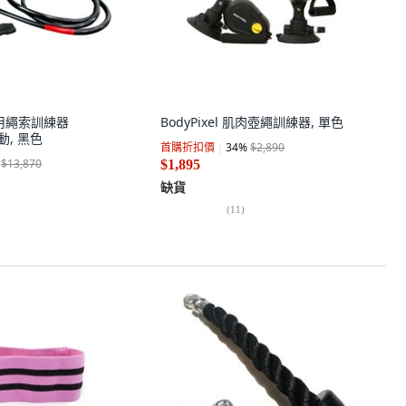
家用繩索訓練器
BodyPixel 肌肉壺繩訓練器, 單色
運動, 黑色
首購折扣價
34
%
$2,890
$13,870
$1,895
缺貨
(
11
)