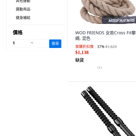
其他運動
運動用品
健身補給
價格
WOD FRIENDS 女款Cross Fit
繩, 混色
$
~
搜尋
首購折扣價
37
%
$1,829
$1,138
缺貨
(
1
)