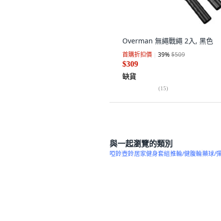
Overman 無繩戰繩 2入, 黑色
首購折扣價
39
%
$509
$309
缺貨
(
15
)
與一起瀏覽的類別
啞鈴
壺鈴
居家健身套組
推輪/健腹輪
藥球/