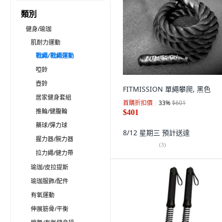
類別
健身/瑜珈
肌耐力運動
戰繩/戰繩運動
啞鈴
壺鈴
FITMISSION 單繩攀爬, 黑色
居家健身套組
首購折扣價
33
%
$601
推輪/健腹輪
$401
藥球/彈力球
8/12 星期三
預計送達
握力器/腕力器
(
3
)
拉力繩/健力帶
瑜珈/皮拉提斯
瑜珈服飾/配件
有氧運動
伸展筋骨/平衡