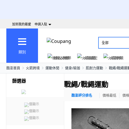
加到我的最愛
申請入駐
全部
類別
爸氣父親節
火箭速配
火箭跨境
酷澎首頁
火箭跨境
運動休閒
健身/瑜珈
肌耐力運動
戰繩/戰繩運
篩選器
戰繩/戰繩運動
酷澎評分排名
價格最低
價
僅顯示
僅顯示
僅顯示