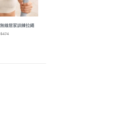
彈簧無線居家訓練拉繩
$474