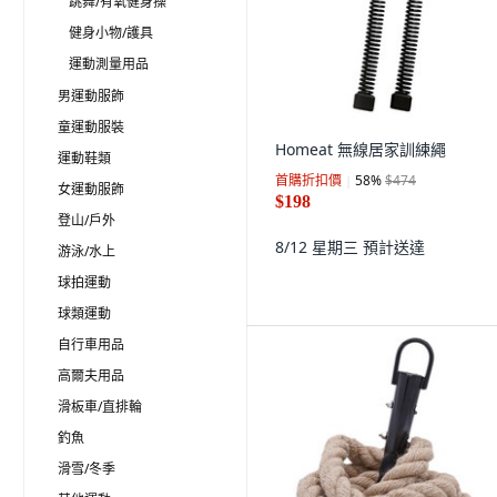
跳舞/有氧健身操
健身小物/護具
運動測量用品
男運動服飾
童運動服裝
Homeat 無線居家訓練繩
運動鞋類
首購折扣價
58
%
$474
女運動服飾
$198
登山/戶外
8/12 星期三
預計送達
游泳/水上
球拍運動
球類運動
自行車用品
高爾夫用品
滑板車/直排輪
釣魚
滑雪/冬季