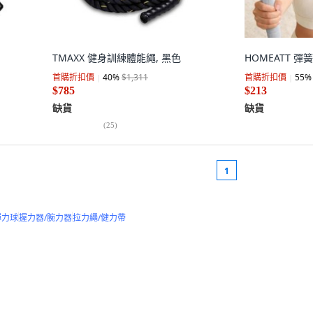
TMAXX 健身訓練體能繩, 黑色
HOMEATT 
首購折扣價
40
%
$1,311
首購折扣價
55
%
$785
$213
缺貨
缺貨
(
25
)
1
彈力球
握力器/腕力器
拉力繩/健力帶