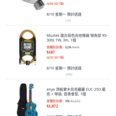
(
$306.00/1個
)
8/10 星期一
預計送達
(
10
)
Muztek 復古音色吉他導線 彎角型 RS-
300L TW, 3m, 1個
首購折扣價
62
%
$495
$187
(
$187.00/1個
)
8/10 星期一
預計送達
(
286
)
enya 頂板實木烏克麗麗 EUC-25D 藍
色 + 琴袋, 音樂會型, 1個
首購折扣價
9
%
$2,072
$1,872