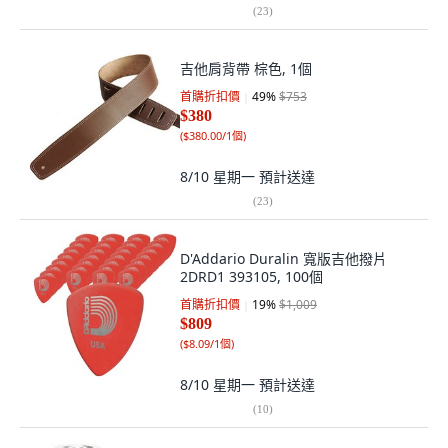
(
23
)
吉他肩背帶 棕色, 1個
首購折扣價
49
%
$753
$380
(
$380.00/1個
)
8/10 星期一
預計送達
(
23
)
D'Addario Duralin 寬版吉他撥片
2DRD1 393105, 100個
首購折扣價
19
%
$1,009
$809
(
$8.09/1個
)
8/10 星期一
預計送達
(
10
)