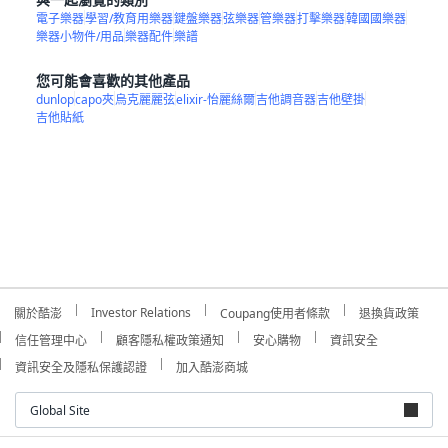
電子樂器
學習/教育用樂器
鍵盤樂器
弦樂器
管樂器
打擊樂器
韓國國樂器
樂器小物件/用品
樂器配件
樂譜
您可能會喜歡的其他產品
dunlop
capo夾
烏克麗麗弦
elixir-怡麗絲爾
吉他調音器
吉他壁掛
吉他貼紙
Investor Relations
關於酷澎
Coupang使用者條款
退換貨政策
信任管理中心
顧客隱私權政策通知
安心購物
資訊安全
資訊安全及隱私保護認證
加入酷澎商城
Global Site