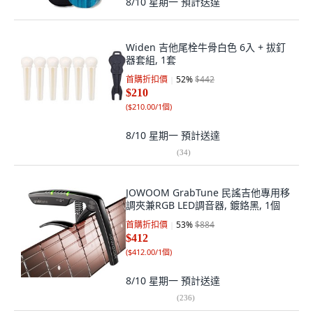
8/10 星期一
預計送達
Widen 吉他尾栓牛骨白色 6入 + 拔釘
器套組, 1套
首購折扣價
52
%
$442
$210
(
$210.00/1個
)
8/10 星期一
預計送達
(
34
)
JOWOOM GrabTune 民謠吉他專用移
調夾兼RGB LED調音器, 鍍鉻黑, 1個
首購折扣價
53
%
$884
$412
(
$412.00/1個
)
8/10 星期一
預計送達
(
236
)