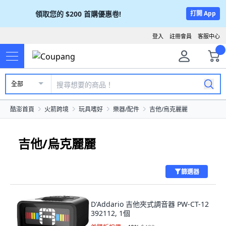
領取您的
$200
首購優惠卷!
打開 App
登入
註冊會員
客服中心
全部
酷澎首頁
火箭跨境
玩具嗜好
樂器/配件
吉他/烏克麗麗
吉他/烏克麗麗
篩選器
D'Addario 吉他夾式調音器 PW-CT-12
392112, 1個