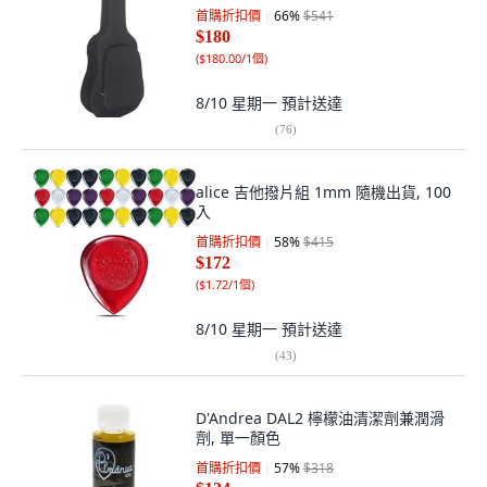
首購折扣價
66
%
$541
$180
(
$180.00/1個
)
8/10 星期一
預計送達
(
76
)
alice 吉他撥片組 1mm 隨機出貨, 100
入
首購折扣價
58
%
$415
$172
(
$1.72/1個
)
8/10 星期一
預計送達
(
43
)
D'Andrea DAL2 檸檬油清潔劑兼潤滑
劑, 單一顏色
首購折扣價
57
%
$318