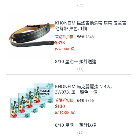
(
63
)
KHONEIM 民謠吉他背帶 肩帶 皮革吉
他背帶 黑色, 1個
首購折扣價
56
%
$848
$373
(
$373.00/1個
)
8/10 星期一
預計送達
(
11
)
KHONEIM 烏克麗麗弦 N 4入,
3W073, 單一顏色, 1個
首購折扣價
64
%
$366
$130
(
$130.00/1個
)
8/10 星期一
預計送達
(
25
)