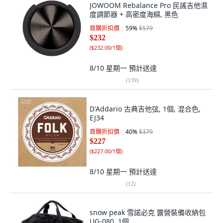
JOWOOM Rebalance Pro 民謠吉他濕
度調節器 + 高密度海綿, 黑色
首購折扣價
59
%
$579
$232
(
$232.00/1個
)
8/10 星期一
預計送達
(
139
)
D'Addario 古典吉他弦, 1個, 混合色,
EJ34
首購折扣價
40
%
$379
$227
(
$227.00/1個
)
8/10 星期一
預計送達
(
12
)
snow peak 雪諾必克 露營裝備收納包
UG-080, 1個