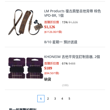
LM Products 復古肩墊吉他背帶 棕色
VPD-BR, 1個
首購折扣價
15
%
$1,326
$1,126
(
$1126.00/1個
)
8/10 星期一
預計送達
KHONEIM 吉他平背弦釘制音器, 2個
首購折扣價
61
%
$488
$189
(
$94.50/1個
)
缺貨
(
100
)
2
3
4
5
1
與一起瀏覽的類別