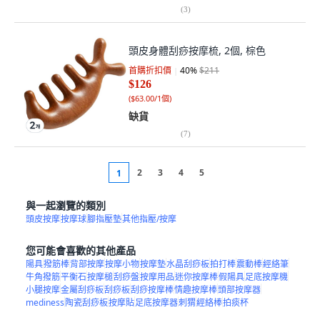
(
3
)
頭皮身體刮痧按摩梳, 2個, 棕色
首購折扣價
40
%
$211
$126
(
$63.00/1個
)
缺貨
(
7
)
2
3
4
5
1
與一起瀏覽的類別
頭皮按摩
按摩球
腳指壓墊
其他指壓/按摩
您可能會喜歡的其他產品
陽具
撥筋棒
背部按摩
按摩小物
按摩墊
水晶刮痧板
拍打棒
震動棒
經絡筆
牛角撥筋
平衡石
按摩槌
刮痧盤
按摩用品
迷你按摩棒
假陽具
足底按摩機
小腿按摩
金屬刮痧板
刮痧板
刮痧按摩棒
情趣按摩棒
頭部按摩器
mediness
陶瓷刮痧板
按摩貼
足底按摩器
刺猬
經絡棒
拍痰杯