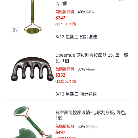
2, 2個
首購折扣價
40
%
$404
$242
(
$121.00/1個
)
8/12 星期三
預計送達
Doeemue 頭皮刮痧按摩器 25, 單一顏
色, 1個
首購折扣價
37
%
$532
$332
(
$332.00/1個
)
8/12 星期三
預計送達
翡翠面部按摩滾輪+心形刮痧板, 綠色,
1個
首購折扣價
55
%
$1,125
$497