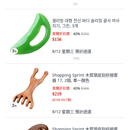
(
2
)
셀리빙 대형 전신 바디 슬리밍 괄사 마사
지기, 그린, 3개
首購折扣價
40
%
$260
$156
8/12 星期三
預計送達
(
10
)
Shopping Sprint 木質頭皮刮痧按摩
器 17, 2個, 單一顏色
首購折扣價
40
%
$366
$219
(
$109.50/1個
)
8/12 星期三
預計送達
Shopping Sprint 木質頭皮刮痧按摩