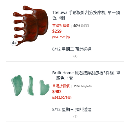
Tteluwa 手形設計刮痧按摩梳, 單一顏
色, 4個
首購折扣價
40
%
$433
$259
(
$64.75/1個
)
8/12 星期三
預計送達
(
4
)
Brilli Home 原石按摩刮痧板3件組, 單
一顏色, 1套
首購折扣價
35
%
$1,521
$982
(
$982.00/1個
)
8/12 星期三
預計送達
(
1
)