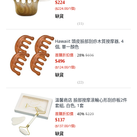
$224
(
$224.00/1個
)
缺貨
(
11
)
Hawaiit 頭皮臉部刮痧木質按摩器, 4
個, 單一顏色
首購折扣價
28
%
$696
$496
(
$124.00/1個
)
缺貨
(
22
)
溫馨商店 臉部按摩滾輪心形刮痧板2件
套組, 白色, 1套
首購折扣價
40
%
$229
$137
(
$137.00/1個
)
缺貨