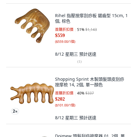
Rihel 指壓按摩刮痧板 鋸齒型 15cm, 1
個, 棕色
首購折扣價
51
%
$1,143
$559
(
$559.00/1個
)
8/12 星期三
預計送達
(
1
)
Shopping Sprint 木製頭髮頭皮刮痧
按摩梳 14, 2個, 單一顏色
首購折扣價
40
%
$337
$202
(
$101.00/1個
)
8/12 星期三
預計送達
Doimew 頭髮刮痧按摩器 01, 2個, 單