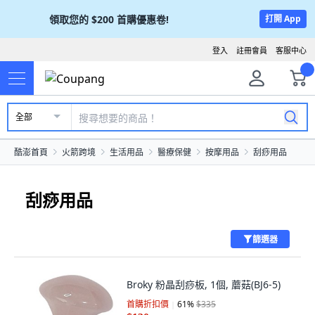
領取您的
$200
首購優惠卷!
打開 App
登入
註冊會員
客服中心
全部
酷澎首頁
火箭跨境
生活用品
醫療保健
按摩用品
刮痧用品
刮痧用品
篩選器
Broky 粉晶刮痧板, 1個, 蘑菇(BJ6-5)
首購折扣價
61
%
$335