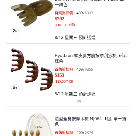
一顏色
首購折扣價
40
%
$337
$202
(
$101.00/1個
)
8/12 星期三
預計送達
Hyudaon 頭皮斜方肌按摩刮痧梳, 6個,
棕色
首購折扣價
40
%
$255
$153
(
$25.50/1個
)
8/12 星期三
預計送達
(
8
)
造型全身按摩木梳 NJ064, 1個, 單一顏
色
首購折扣價
40
%
$374