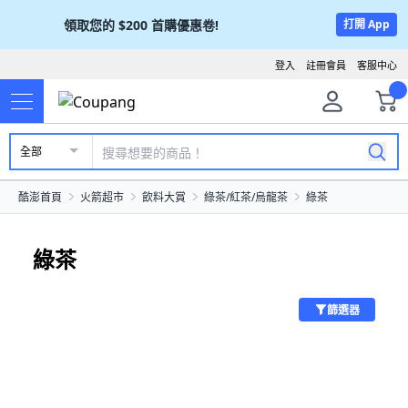
領取您的
$200
首購優惠卷!
打開 App
登入
註冊會員
客服中心
全部
酷澎首頁
火箭超市
飲料大賞
綠茶/紅茶/烏龍茶
綠茶
綠茶
篩選器