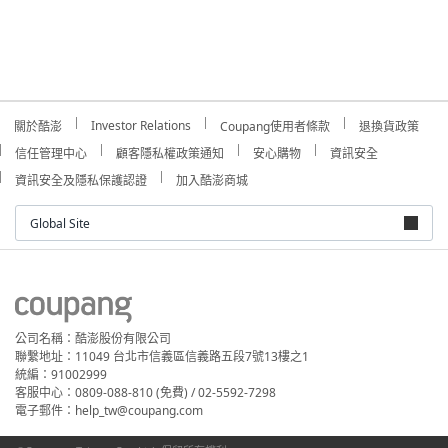
Investor Relations
關於酷澎
Coupang使用者條款
退換貨政策
信任管理中心
顧客隱私權政策通知
安心購物
資訊安全
資訊安全及隱私保護認證
加入酷澎商城
Global Site
公司名稱：酷澎股份有限公司
聯繫地址：11049 台北市信義區信義路五段7號13樓之1
統編：91002999
客服中心：0809-088-810 (免費) / 02-5592-7298
電子郵件：help_tw@coupang.com