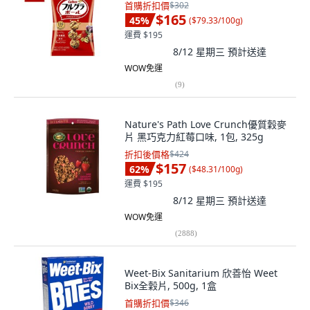
首購折扣價
$302
$165
45
%
(
$79.33/100g
)
運費 $195
8/12 星期三
預計送達
WOW免運
(
9
)
Nature's Path Love Crunch優質穀麥
片 黑巧克力紅莓口味, 1包, 325g
折扣後價格
$424
$157
62
%
(
$48.31/100g
)
運費 $195
8/12 星期三
預計送達
WOW免運
(
2888
)
Weet-Bix Sanitarium 欣善怡 Weet
Bix全穀片, 500g, 1盒
首購折扣價
$346