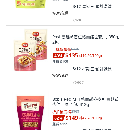
8/12 星期三
預計送達
WOW免運
(
369
)
Post 蔓越莓杏仁格蘭諾拉麥片, 350g,
2包
首購折扣價
$225
$135
40
%
(
$19.29/100g
)
運費 $195
8/12 星期三
預計送達
WOW免運
(
80926
)
Bob's Red Mill 格蘭諾拉麥片 蔓越莓
杏仁口味, 1包, 312g
折扣後價格
$395
$149
62
%
(
$47.76/100g
)
運費 $195