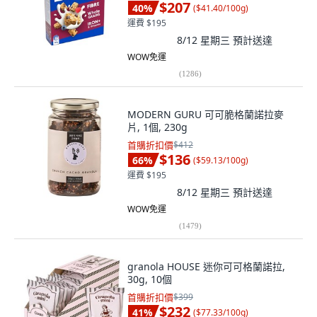
$207
40
%
(
$41.40/100g
)
運費 $195
8/12 星期三
預計送達
WOW免運
(
1286
)
MODERN GURU 可可脆格蘭諾拉麥
片, 1個, 230g
首購折扣價
$412
$136
66
%
(
$59.13/100g
)
運費 $195
8/12 星期三
預計送達
WOW免運
(
1479
)
granola HOUSE 迷你可可格蘭諾拉,
30g, 10個
首購折扣價
$399
$232
41
%
(
$77.33/100g
)