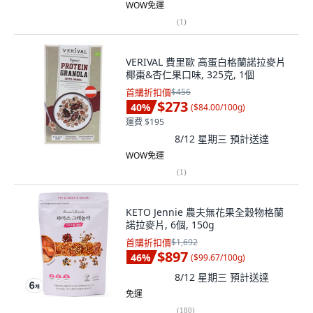
WOW免運
(
1
)
VERIVAL 費里歐 高蛋白格蘭諾拉麥片
椰棗&杏仁果口味, 325克, 1個
首購折扣價
$456
$273
40
%
(
$84.00/100g
)
運費 $195
8/12 星期三
預計送達
WOW免運
(
1
)
KETO Jennie 農夫無花果全穀物格蘭
諾拉麥片, 6個, 150g
首購折扣價
$1,692
$897
46
%
(
$99.67/100g
)
8/12 星期三
預計送達
免運
(
180
)