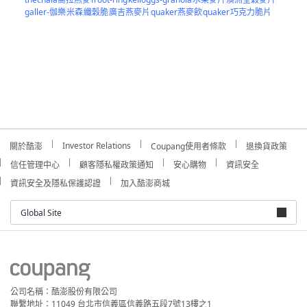
galler-伽樂
米森
纖穀脆
廣吉燕麥片
quaker燕麥飲
quaker
巧克力脆片
Investor Relations
關於酷澎
Coupang使用者條款
退換貨政策
信任管理中心
顧客隱私權政策通知
安心購物
資訊安全
資訊安全及隱私保護認證
加入酷澎商城
Global Site
公司名稱：酷澎股份有限公司
聯繫地址：11049 台北市信義區信義路五段7號13樓之1