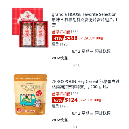
granola HOUSE Favorite Selection
原味 + 楓糖胡桃燕麥脆片麥片組合, 1
套
首購折扣價
$658
$388
41
%
(
$129.33/100g
)
運費 $195
8/12 星期三
預計送達
WOW免運
(
244
)
ZEROSPOON Hey Cereal 無糖蛋白質
格蘭諾拉吉拿棒麥片, 200g, 1個
首購折扣價
$336
$124
63
%
(
$62.00/100g
)
運費 $195
8/12 星期三
預計送達
WOW免運
(
1
)