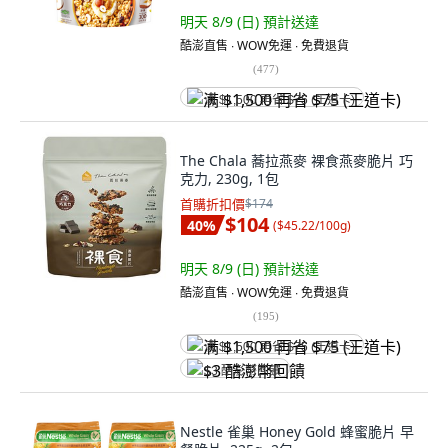
明天 8/9 (日)
預計送達
酷澎直售 ∙ WOW免運 ∙ 免費退貨
(
477
)
满 $1,500 再省 $75 (王道卡)
The Chala 蕎拉燕麥 裸食燕麥脆片 巧
克力, 230g, 1包
首購折扣價
$174
$104
40
%
(
$45.22/100g
)
明天 8/9 (日)
預計送達
酷澎直售 ∙ WOW免運 ∙ 免費退貨
(
195
)
满 $1,500 再省 $75 (王道卡)
$3 酷澎幣回饋
Nestle 雀巢 Honey Gold 蜂蜜脆片 早