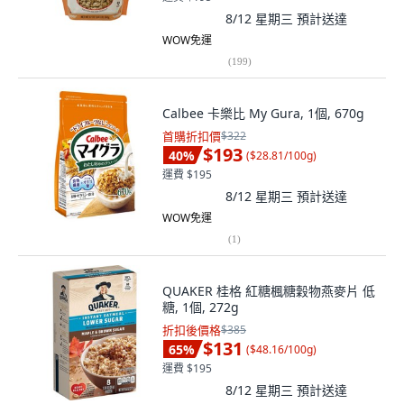
8/12 星期三
預計送達
WOW免運
(
199
)
Calbee 卡樂比 My Gura, 1個, 670g
首購折扣價
$322
$193
40
%
(
$28.81/100g
)
運費 $195
8/12 星期三
預計送達
WOW免運
(
1
)
QUAKER 桂格 紅糖楓糖穀物燕麥片 低
糖, 1個, 272g
折扣後價格
$385
$131
65
%
(
$48.16/100g
)
運費 $195
8/12 星期三
預計送達