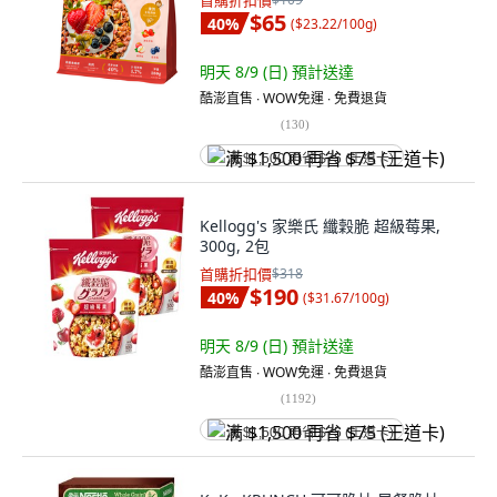
首購折扣價
$65
40
%
(
$23.22/100g
)
明天 8/9 (日)
預計送達
酷澎直售 ∙ WOW免運 ∙ 免費退貨
(
130
)
满 $1,500 再省 $75 (王道卡)
Kellogg's 家樂氏 纖穀脆 超級莓果,
300g, 2包
首購折扣價
$318
$190
40
%
(
$31.67/100g
)
明天 8/9 (日)
預計送達
酷澎直售 ∙ WOW免運 ∙ 免費退貨
(
1192
)
满 $1,500 再省 $75 (王道卡)