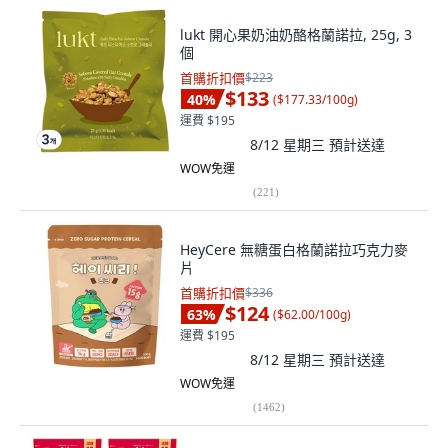
lukt 開心果奶油奶酪格蘭諾拉, 25g, 3
個
首購折扣價
$223
$133
40
%
(
$177.33/100g
)
運費 $195
8/12 星期三
預計送達
WOW免運
(
221
)
HeyCere 無糖蛋白格蘭諾拉巧克力麥
片
首購折扣價
$336
$124
63
%
(
$62.00/100g
)
運費 $195
8/12 星期三
預計送達
WOW免運
(
1462
)