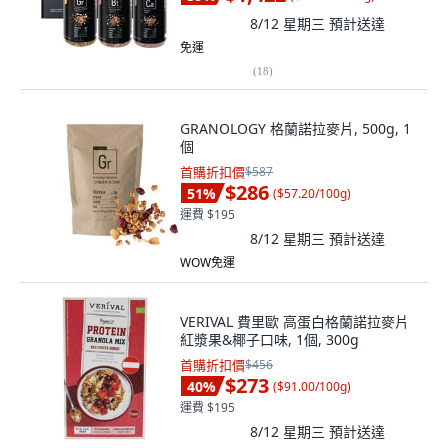
8/12 星期三
預計送達
免運
(
18
)
GRANOLOGY 格蘭諾拉麥片, 500g, 1
個
首購折扣價
$587
$286
51
%
(
$57.20/100g
)
運費 $195
8/12 星期三
預計送達
WOW免運
VERIVAL 費里歐 高蛋白格蘭諾拉麥片
紅漿果&椰子口味, 1個, 300g
首購折扣價
$456
$273
40
%
(
$91.00/100g
)
運費 $195
8/12 星期三
預計送達