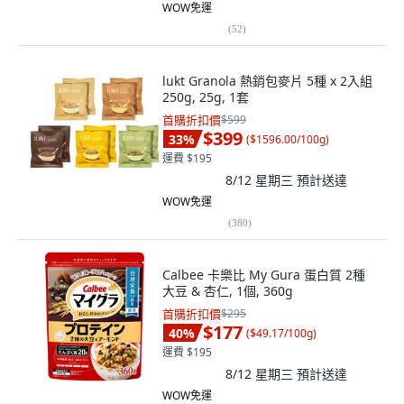
WOW免運
(
52
)
lukt Granola 熱銷包麥片 5種 x 2入組
250g, 25g, 1套
首購折扣價
$599
$399
33
%
(
$1596.00/100g
)
運費 $195
8/12 星期三
預計送達
WOW免運
(
380
)
Calbee 卡樂比 My Gura 蛋白質 2種
大豆 & 杏仁, 1個, 360g
首購折扣價
$295
$177
40
%
(
$49.17/100g
)
運費 $195
8/12 星期三
預計送達
WOW免運