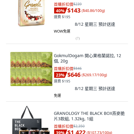
首購折扣價
$239
$143
40
%
(
$40.86/100g
)
運費 $195
8/12 星期三
預計送達
WOW免運
(
7
)
GokmulDogam 開心果格蘭諾拉, 12
個, 20g
首購折扣價
$846
$646
23
%
(
$269.17/100g
)
運費 $195
8/12 星期三
預計送達
免運
GRANOLOGY THE BLACK BOX燕麥脆
片3款組, 1.32kg, 1組
首購折扣價
$2,350
$1,422
39
%
(
$107.73/100g
)