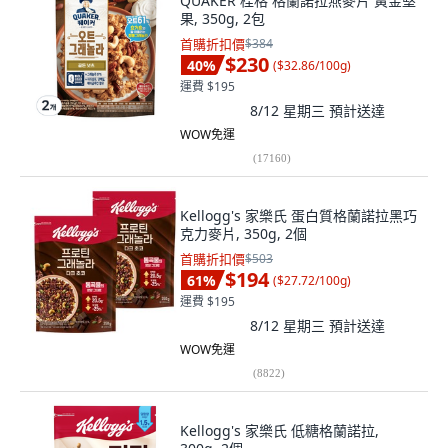
QUAKER 桂格 格蘭諾拉燕麥片 黃金堅
果, 350g, 2包
首購折扣價
$384
$230
40
%
(
$32.86/100g
)
運費 $195
8/12 星期三
預計送達
WOW免運
(
17160
)
Kellogg's 家樂氏 蛋白質格蘭諾拉黑巧
克力麥片, 350g, 2個
首購折扣價
$503
$194
61
%
(
$27.72/100g
)
運費 $195
8/12 星期三
預計送達
WOW免運
(
8822
)
Kellogg's 家樂氏 低糖格蘭諾拉,