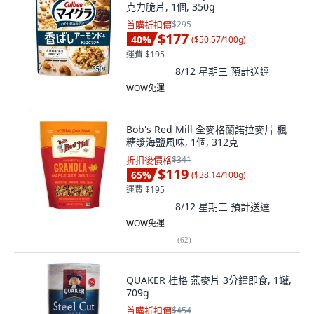
克力脆片, 1個, 350g
首購折扣價
$295
$177
40
%
(
$50.57/100g
)
運費 $195
8/12 星期三
預計送達
WOW免運
Bob's Red Mill 全麥格蘭諾拉麥片 楓
糖漿海鹽風味, 1個, 312克
折扣後價格
$341
$119
65
%
(
$38.14/100g
)
運費 $195
8/12 星期三
預計送達
WOW免運
(
62
)
QUAKER 桂格 燕麥片 3分鐘即食, 1罐,
709g
首購折扣價
$454