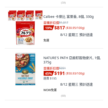
(
59
)
Calbee 卡樂比 富栗香, 8個, 330g
首購折扣價
$1,017
$817
19
%
(
$30.95/100g
)
8/12 星期三
預計送達
免運
NATURE'S PATH 亞麻籽穀物麥片, 1個,
375g
首購折扣價
$351
$191
45
%
(
$50.93/100g
)
運費 $195
8/12 星期三
預計送達
WOW免運
(
68
)