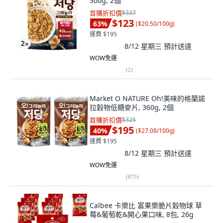
300g, 2個
首購折扣價
$337
$123
63
%
(
$20.50/100g
)
運費 $195
8/12 星期三
預計送達
WOW免運
(
2
)
Market O NATURE Oh!美味的格蘭諾
拉穀物低糖麥片, 360g, 2個
首購折扣價
$325
$195
40
%
(
$27.08/100g
)
運費 $195
8/12 星期三
預計送達
WOW免運
(
875
)
Calbee 卡樂比 富果樂脆片穀物球 草
莓&葡萄乾&開心果口味, 8包, 26g