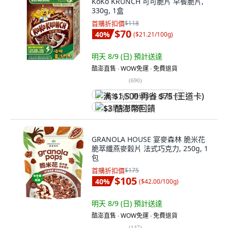
KoKo KRUNCH 可可脆片 早餐脆片,
330g, 1盒
首購折扣價
$118
$70
40
%
(
$21.21/100g
)
明天 8/9 (日)
預計送達
酷澎直售 ∙ WOW免運 ∙ 免費退貨
(
690
)
满 $1,500 再省 $75 (王道卡)
$3 酷澎幣回饋
GRANOLA HOUSE 宴麥森林 脆米花
脆萃纖燕麥穀片 法式巧克力, 250g, 1
包
首購折扣價
$175
$105
40
%
(
$42.00/100g
)
明天 8/9 (日)
預計送達
酷澎直售 ∙ WOW免運 ∙ 免費退貨
(
147
)