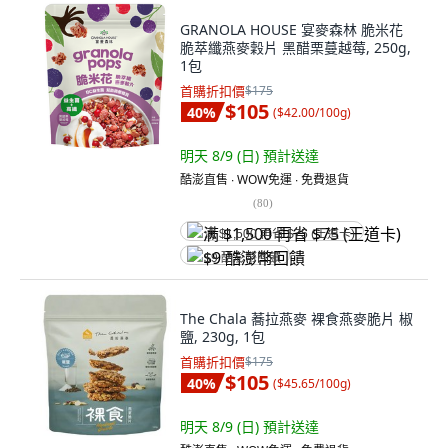
GRANOLA HOUSE 宴麥森林 脆米花
脆萃纖燕麥穀片 黑醋栗蔓越莓, 250g,
1包
首購折扣價
$175
$105
40
%
(
$42.00/100g
)
明天 8/9 (日)
預計送達
酷澎直售 ∙ WOW免運 ∙ 免費退貨
(
80
)
满 $1,500 再省 $75 (王道卡)
$9 酷澎幣回饋
The Chala 蕎拉燕麥 裸食燕麥脆片 椒
鹽, 230g, 1包
首購折扣價
$175
$105
40
%
(
$45.65/100g
)
明天 8/9 (日)
預計送達