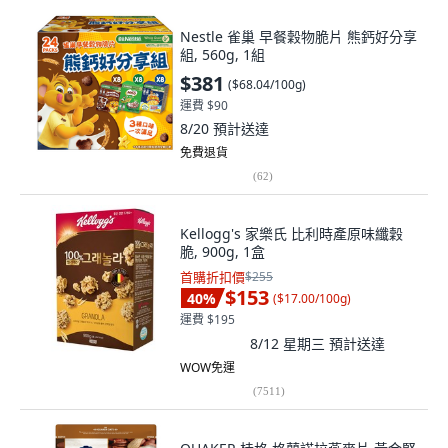
Nestle 雀巢 早餐穀物脆片 熊鈣好分享
組, 560g, 1組
$381
(
$68.04/100g
)
運費 $90
8/20
預計送達
免費退貨
(
62
)
Kellogg's 家樂氏 比利時產原味纖穀
脆, 900g, 1盒
首購折扣價
$255
$153
40
%
(
$17.00/100g
)
運費 $195
8/12 星期三
預計送達
WOW免運
(
7511
)