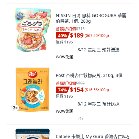
NISSIN 日清 思科 GOROGURA 華麗
伯爵茶, 1個, 280g
首購折扣價
$315
$189
40
%
(
$67.50/100g
)
運費 $195
8/12 星期三
預計送達
WOW免運
Post 杏桃杏仁穀物麥片, 310g, 3個
首購折扣價
$597
$154
74
%
(
$16.56/100g
)
運費 $195
8/12 星期三
預計送達
WOW免運
(
5
)
Calbee 卡樂比 My Gura 香濃杏仁&巧