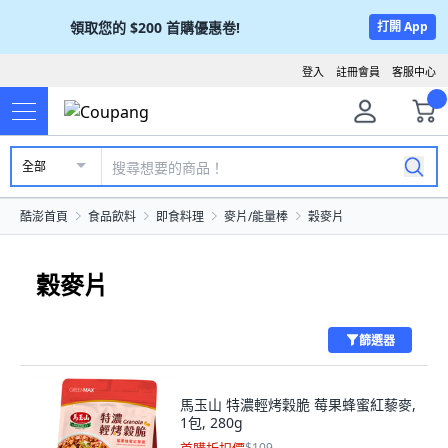
領取您的
$200
首購優惠卷!
打開 App
登入
註冊會員
客服中心
全部
酷澎首頁
食品飲料
即食料理
麥片/能量棒
穀麥片
穀麥片
篩選器
馬玉山 特濃輕烤穀脆 莓果蜂蜜紅藜麥,
1包, 280g
$109