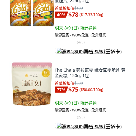
餐脆片, 225g, 2包
首購折扣價
$130
$78
40
%
(
$17.33/100g
)
明天 8/9 (日)
預計送達
酷澎直售 ∙ WOW免運 ∙ 免費退貨
(
470
)
满 $1,500 再省 $75 (王道卡)
The Chala 蕎拉燕麥 纖女燕麥脆片 黃
金蔗糖, 150g, 1包
首購折扣價
$338
$75
77
%
(
$50.00/100g
)
明天 8/9 (日)
預計送達
酷澎直售 ∙ WOW免運 ∙ 免費退貨
(
228
)
满 $1,500 再省 $75 (王道卡)