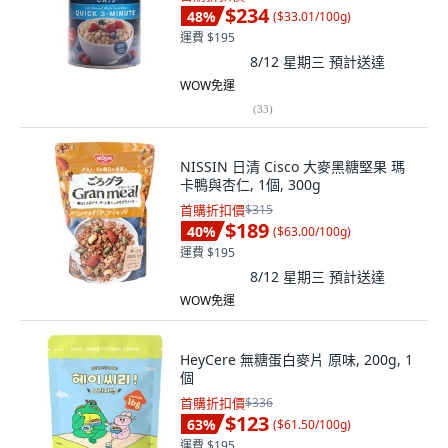
$234
48
%
(
$33.01/100g
)
運費 $195
8/12 星期三
預計送達
WOW免運
(
33
)
NISSIN 日清 Cisco 大麥黑糖堅果 瑪
卡鴨與杏仁, 1個, 300g
首購折扣價
$315
$189
40
%
(
$63.00/100g
)
運費 $195
8/12 星期三
預計送達
WOW免運
HeyCere 無糖蛋白麥片 原味, 200g, 1
個
首購折扣價
$336
$123
63
%
(
$61.50/100g
)
運費 $195