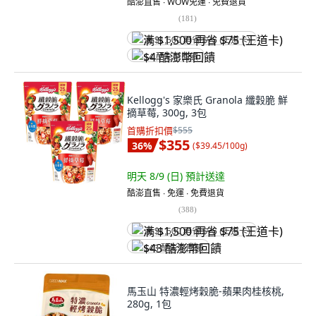
酷澎直售 ∙ WOW免運 ∙ 免費退貨
(
181
)
满 $1,500 再省 $75 (王道卡)
$4 酷澎幣回饋
Kellogg's 家樂氏 Granola 纖穀脆 鮮
摘草莓, 300g, 3包
首購折扣價
$555
$355
36
%
(
$39.45/100g
)
明天 8/9 (日)
預計送達
酷澎直售 ∙ 免運 ∙ 免費退貨
(
388
)
满 $1,500 再省 $75 (王道卡)
$43 酷澎幣回饋
馬玉山 特濃輕烤穀脆-蘋果肉桂核桃,
280g, 1包