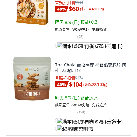
首購折扣價
$101
$60
40
%
(
$21.43/100g
)
明天 8/9 (日)
預計送達
酷澎直售 ∙ WOW免運 ∙ 免費退貨
(
75
)
满 $1,500 再省 $75 (王道卡)
The Chala 蕎拉燕麥 裸食燕麥脆片 肉
桂, 230g, 1包
首購折扣價
$174
$104
40
%
(
$45.22/100g
)
明天 8/9 (日)
預計送達
酷澎直售 ∙ WOW免運 ∙ 免費退貨
(
178
)
满 $1,500 再省 $75 (王道卡)
$3 酷澎幣回饋