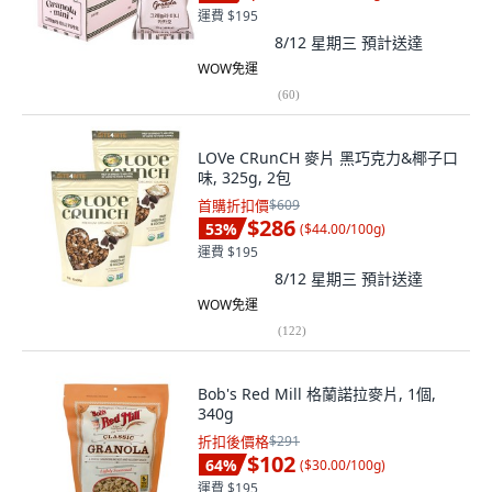
運費 $195
8/12 星期三
預計送達
WOW免運
(
60
)
LOVe CRunCH 麥片 黑巧克力&椰子口
味, 325g, 2包
首購折扣價
$609
$286
53
%
(
$44.00/100g
)
運費 $195
8/12 星期三
預計送達
WOW免運
(
122
)
Bob's Red Mill 格蘭諾拉麥片, 1個,
340g
折扣後價格
$291
$102
64
%
(
$30.00/100g
)
運費 $195