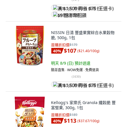
满 $1,500 再省 $75 (王道卡)
$9 酷澎幣回饋
NISSIN 日清 豐盛果實綜合水果穀物
脆, 500g, 1包
首購折扣價
$179
$107
40
%
(
$21.40/100g
)
明天 8/9 (日)
預計送達
酷澎直售 ∙ WOW免運 ∙ 免費退貨
(
1630
)
满 $1,500 再省 $75 (王道卡)
Kellogg's 家樂氏 Granola 纖穀脆 豐
富堅果, 300g, 1包
首購折扣價
$189
$113
40
%
(
$37.67/100g
)