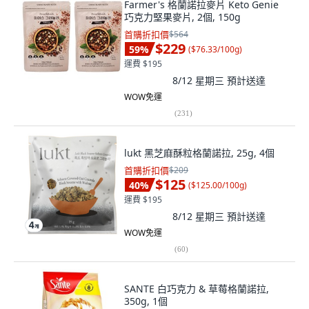
Farmer's 格蘭諾拉麥片 Keto Genie
巧克力堅果麥片, 2個, 150g
首購折扣價
$564
$229
59
%
(
$76.33/100g
)
運費 $195
8/12 星期三
預計送達
WOW免運
(
231
)
lukt 黑芝麻酥粒格蘭諾拉, 25g, 4個
首購折扣價
$209
$125
40
%
(
$125.00/100g
)
運費 $195
8/12 星期三
預計送達
WOW免運
(
60
)
SANTE 白巧克力 & 草莓格蘭諾拉,
350g, 1個