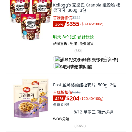
Kellogg's 家樂氏 Granola 纖穀脆 榛
果可可, 300g, 3包
首購折扣價
$555
$355
36
%
(
$39.45/100g
)
明天 8/9 (日)
預計送達
酷澎直售 ∙ 免運 ∙ 免費退貨
(
582
)
满 $1,500 再省 $75 (王道卡)
$43 酷澎幣回饋
Post 藍莓格蘭諾拉麥片, 500g, 2個
首購折扣價
$348
$204
41
%
(
$20.40/100g
)
運費 $195
8/12 星期三
預計送達
WOW免運
(
20650
)