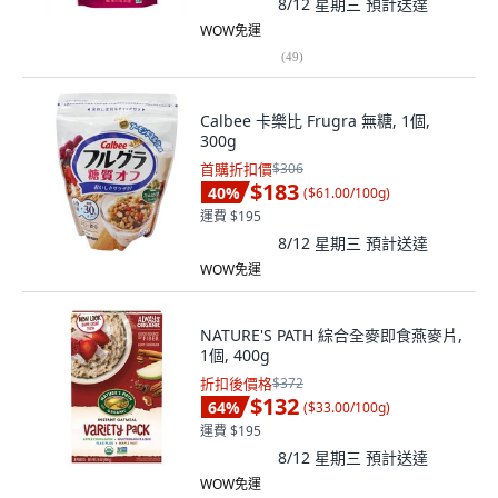
8/12 星期三
預計送達
WOW免運
(
49
)
Calbee 卡樂比 Frugra 無糖, 1個,
300g
首購折扣價
$306
$183
40
%
(
$61.00/100g
)
運費 $195
8/12 星期三
預計送達
WOW免運
NATURE'S PATH 綜合全麥即食燕麥片,
1個, 400g
折扣後價格
$372
$132
64
%
(
$33.00/100g
)
運費 $195
8/12 星期三
預計送達
WOW免運