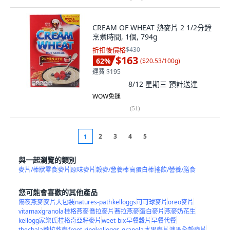
CREAM OF WHEAT 熱麥片 2 1/2分鐘
烹煮時間, 1個, 794g
折扣後價格
$430
$163
62
%
(
$20.53/100g
)
運費 $195
8/12 星期三
預計送達
WOW免運
(
51
)
2
3
4
5
1
與一起瀏覽的類別
麥片/棒狀零食
麥片
原味麥片
穀麥/營養棒
高蛋白棒
搖飲/營養/膳食
您可能會喜歡的其他產品
隔夜燕麥
麥片大包裝
natures-path
kelloggs
可可球麥片
oreo麥片
vitamax
granola
桂格燕麥
喬拉麥片
蕎拉燕麥
蛋白麥片
燕麥奶花生
kellogg家樂氏
桂格奇亞籽麥片
weet-bix
早餐穀片
早餐代餐
thechala蕎拉燕麥
froot-ring
kelloggs-granola
水果麥片
澳洲全穀麥片