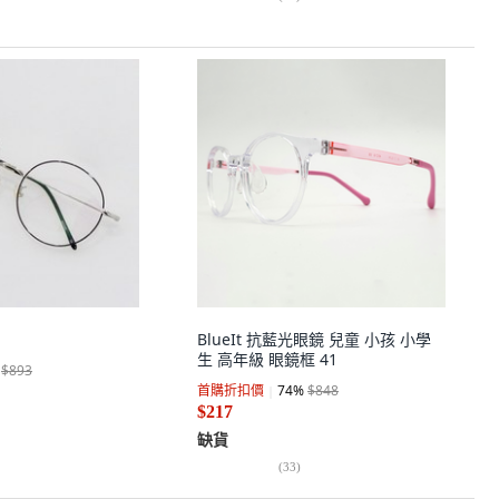
BlueIt 抗藍光眼鏡 兒童 小孩 小學
生 高年級 眼鏡框 41
$893
首購折扣價
74
%
$848
$217
缺貨
(
33
)