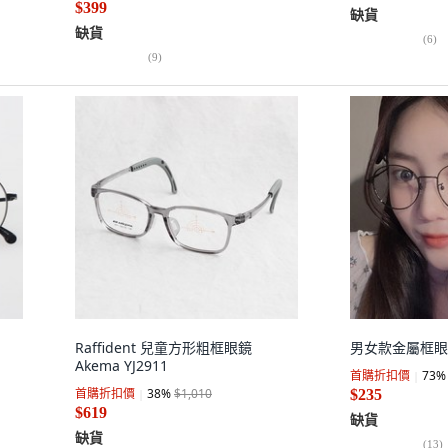
$399
缺貨
缺貨
(
6
)
(
9
)
Raffident 兒童方形粗框眼鏡
男女款金屬框眼
Akema YJ2911
首購折扣價
73
%
首購折扣價
38
%
$1,010
$235
$619
缺貨
缺貨
(
13
)