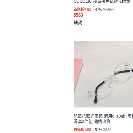
COCOLIC 孩童拼色抗藍光眼鏡
首購折扣價
47
%
$1,067
$563
缺貨
兒童抗藍光眼鏡 適用6-10歲+眼
滑套2件組 隨機出貨
首購折扣價
51
%
$826