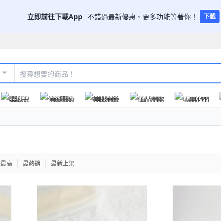
立即前往下載App
不錯過最新優惠、更多功能等著你！
下載
嬰幼兒
保健醫療
美妝保養
個人清潔
玩具休閒
格最高
最熱銷
最新上架