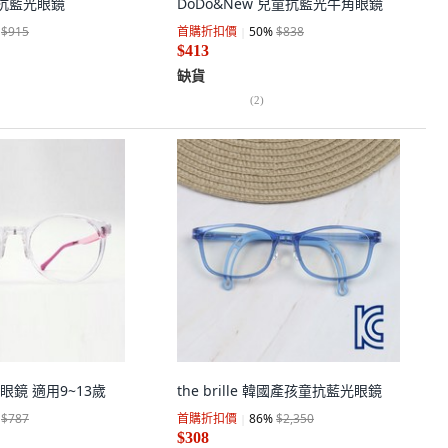
童抗藍光眼鏡
DoDo&New 兒童抗藍光牛角眼鏡
$915
首購折扣價
50
%
$838
$413
缺貨
(
2
)
鏡 適用9~13歲
the brille 韓國產孩童抗藍光眼鏡
$787
首購折扣價
86
%
$2,350
$308