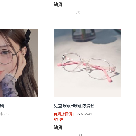
缺貨
(
4
)
鏡
兒童眼鏡+眼鏡防滑套
$893
首購折扣價
56
%
$541
$235
缺貨
(
10
)