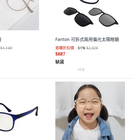
鏡
Fanton 可拆式兩用偏光太陽眼鏡
$1,149
首購折扣價
61
%
$2,326
$887
缺貨
(
13
)