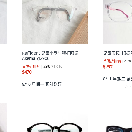
Raffident 兒童小學生膠框眼鏡
兒童眼鏡+眼鏡
Akema YJ2906
首購折扣價
45
%
首購折扣價
53
%
$1,010
$257
$470
8/11 星期二
預
8/10 星期一
預計送達
(
36
)