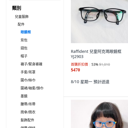
類別
兒童服飾
配件
眼鏡框
背包
錢包
Raffident 兒童阿克瑪眼鏡框
帽子
YJ2903
襪子/緊身褲襪
首購折扣價
53
%
$1,010
$470
手套/耳罩
圍巾/絲巾
8/10 星期一
預計送達
圍裙/袖套/頭巾
墨鏡
腰帶/吊帶
雨傘/雨衣
髮飾配件