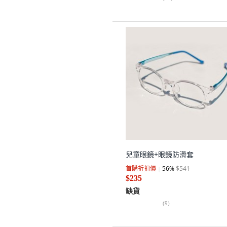
兒童眼鏡+眼鏡防滑套
首購折扣價
56
%
$541
$235
缺貨
(
9
)