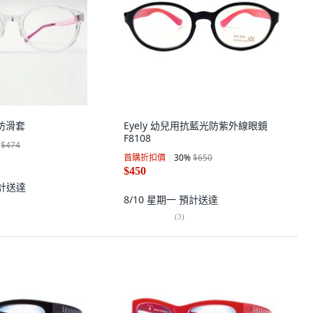
防滑套
Eyely 幼兒用抗藍光防紫外線眼鏡
F8108
$474
首購折扣價
30
%
$650
$450
計送達
8/10 星期一
預計送達
(
3
)