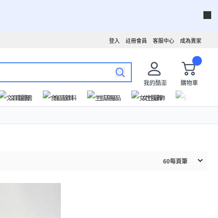
登入
註冊會員
客服中心
成為賣家
我的酷澎
購物車
文具圖書
食品飲料
生活用品
女性服飾
運動戶外
60
每頁筆