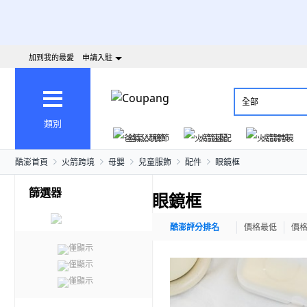
加到我的最愛
申請入駐
全部
類別
爸氣父親節
火箭速配
火箭跨境
酷澎首頁
火箭跨境
母嬰
兒童服飾
配件
眼鏡框
篩選器
眼鏡框
酷澎評分排名
價格最低
價
僅顯示
僅顯示
僅顯示