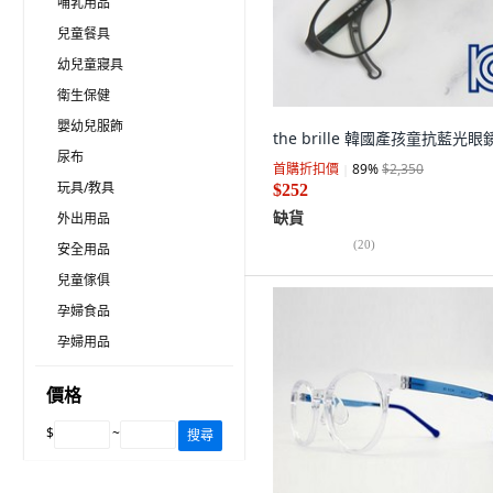
哺乳用品
兒童餐具
幼兒童寢具
衛生保健
嬰幼兒服飾
the brille 韓國產孩童抗藍光眼
尿布
首購折扣價
89
%
$2,350
玩具/教具
$252
缺貨
外出用品
(
20
)
安全用品
兒童傢俱
孕婦食品
孕婦用品
價格
$
~
搜尋