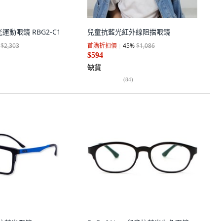
光運動眼鏡 RBG2-C1
兒童抗藍光紅外線阻擋眼鏡
$2,303
首購折扣價
45
%
$1,086
$594
缺貨
(
84
)