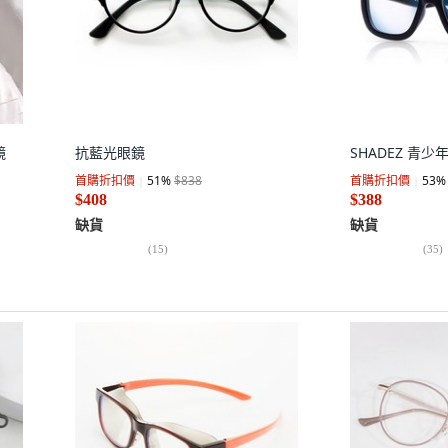
鏡
抗藍光眼鏡
SHADEZ 青
首購折扣價
51
%
$838
首購折扣價
53
%
$408
$388
缺貨
缺貨
(
15
)
(
35
)