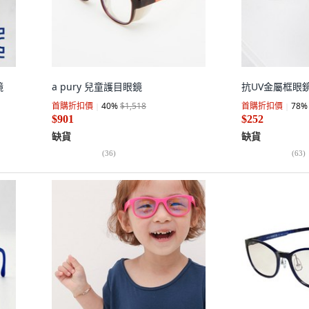
鏡
a pury 兒童護目眼鏡
抗UV金屬框眼
首購折扣價
40
%
$1,518
首購折扣價
78
%
$901
$252
缺貨
缺貨
(
36
)
(
63
)