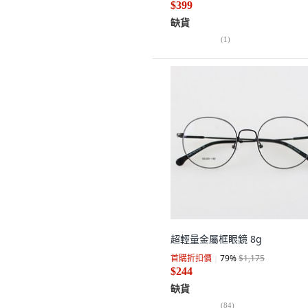
$399
缺貨
(
1
)
超輕量金屬框眼鏡 8g
首購折扣價
79
%
$1,175
$244
缺貨
(
84
)