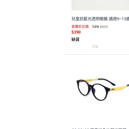
兒童抗藍光透明眼鏡 適用9~13
首購折扣價
54
%
$855
$390
缺貨
(
15
)