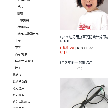
領帶/領結
手錶
珠寶
口罩掛繩
戲水用品
護目鏡/滑雪用品
Eyely 幼兒用抗藍光防紫外線眼
上著
F8108
下著
首購折扣價
61
%
$1,082
$419
內著/睡衣
運動/主題服飾
8/10 星期一
預計送達
鞋子
(
25
)
濕紙巾
嬰幼兒食品
幼兒洗沐
幼兒護理
幼兒清潔用品