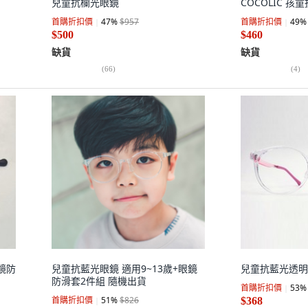
兒童抗欄光眼鏡
COCOLIC 孩
首購折扣價
47
%
$957
首購折扣價
49
%
$500
$460
缺貨
缺貨
(
66
)
(
4
)
鏡防
兒童抗藍光眼鏡 適用9~13歲+眼鏡
兒童抗藍光透明眼
防滑套2件組 隨機出貨
首購折扣價
53
%
首購折扣價
51
%
$826
$368