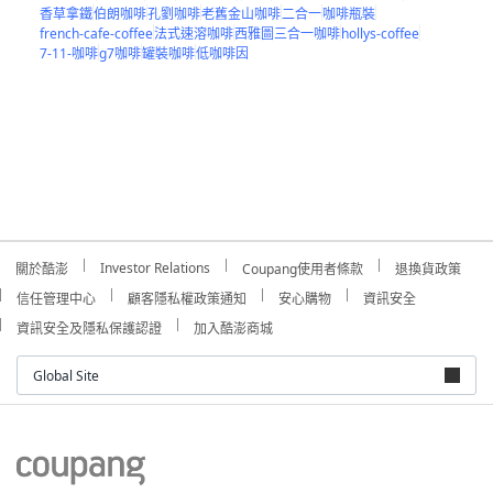
香草拿鐵
伯朗咖啡
孔劉咖啡
老舊金山咖啡
二合一
咖啡瓶裝
french-cafe-coffee
法式速溶咖啡
西雅圖三合一咖啡
hollys-coffee
7-11-咖啡
g7咖啡
罐裝咖啡
低咖啡因
Investor Relations
關於酷澎
Coupang使用者條款
退換貨政策
信任管理中心
顧客隱私權政策通知
安心購物
資訊安全
資訊安全及隱私保護認證
加入酷澎商城
Global Site