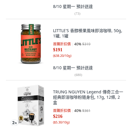
8/10 星期一
預計送達
(
73
)
LITTLE'S 香醇榛果風味即溶咖啡, 50g,
1罐, 1罐
首購折扣價
40
%
$319
$191
(
$38.20/10g
)
8/10 星期一
預計送達
(
680
)
TRUNG NGUYEN Legend 傳奇三合一
經典即溶咖啡粉隨身包, 17g, 12條, 2
盒
首購折扣價
40
%
$361
$216
(
$5.30/10g
)