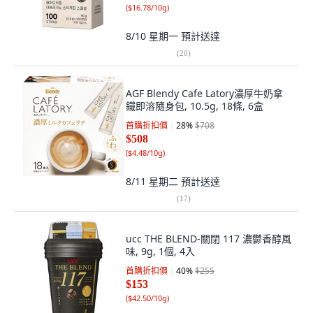
(
$16.78/10g
)
8/10 星期一
預計送達
(
20
)
AGF Blendy Cafe Latory濃厚牛奶拿
鐵即溶隨身包, 10.5g, 18條, 6盒
首購折扣價
28
%
$708
$508
(
$4.48/10g
)
8/11 星期二
預計送達
(
17
)
ucc THE BLEND-關閉 117 濃鬱香醇風
味, 9g, 1個, 4入
首購折扣價
40
%
$255
$153
(
$42.50/10g
)