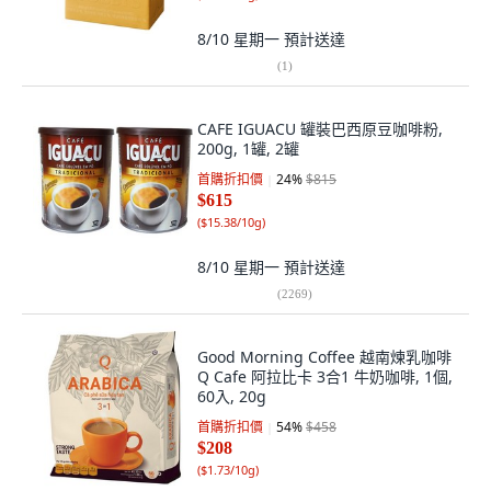
8/10 星期一
預計送達
(
1
)
CAFE IGUACU 罐裝巴西原豆咖啡粉,
200g, 1罐, 2罐
首購折扣價
24
%
$815
$615
(
$15.38/10g
)
8/10 星期一
預計送達
(
2269
)
Good Morning Coffee 越南煉乳咖啡
Q Cafe 阿拉比卡 3合1 牛奶咖啡, 1個,
60入, 20g
首購折扣價
54
%
$458
$208
(
$1.73/10g
)