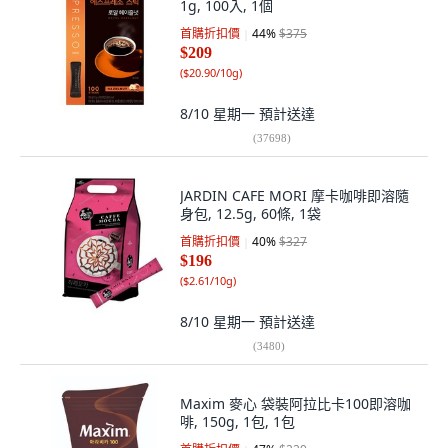
1g, 100入, 1個
首購折扣價
44
%
$375
$209
(
$20.90/10g
)
8/10 星期一
預計送達
(
37698
)
JARDIN CAFE MORI 摩卡咖啡即溶隨
身包, 12.5g, 60條, 1袋
首購折扣價
40
%
$327
$196
(
$2.61/10g
)
8/10 星期一
預計送達
(
3480
)
Maxim 麥心 袋裝阿拉比卡100即溶咖
啡, 150g, 1包, 1包