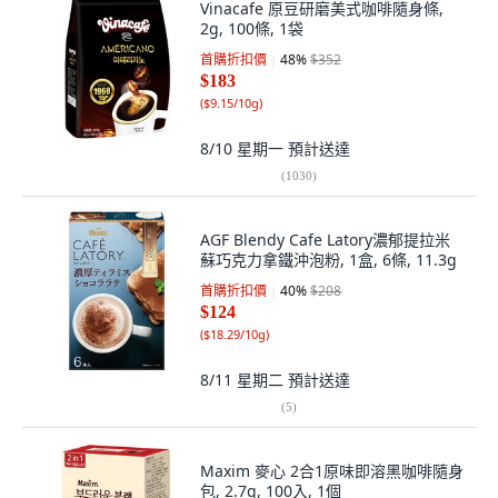
Vinacafe 原豆研磨美式咖啡隨身條,
2g, 100條, 1袋
首購折扣價
48
%
$352
$183
(
$9.15/10g
)
8/10 星期一
預計送達
(
1030
)
AGF Blendy Cafe Latory濃郁提拉米
蘇巧克力拿鐵沖泡粉, 1盒, 6條, 11.3g
首購折扣價
40
%
$208
$124
(
$18.29/10g
)
8/11 星期二
預計送達
(
5
)
Maxim 麥心 2合1原味即溶黑咖啡隨身
包, 2.7g, 100入, 1個