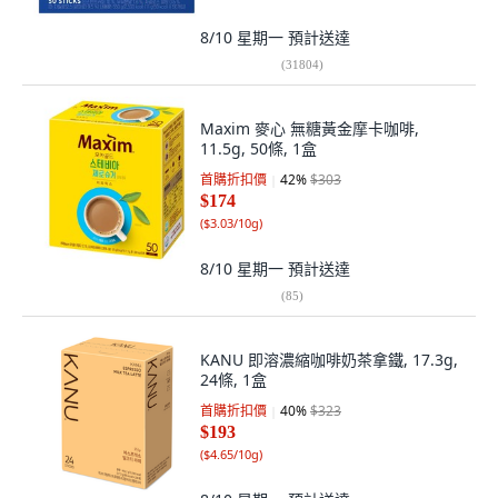
8/10 星期一
預計送達
(
31804
)
Maxim 麥心 無糖黃金摩卡咖啡,
11.5g, 50條, 1盒
首購折扣價
42
%
$303
$174
(
$3.03/10g
)
8/10 星期一
預計送達
(
85
)
KANU 即溶濃縮咖啡奶茶拿鐵, 17.3g,
24條, 1盒
首購折扣價
40
%
$323
$193
(
$4.65/10g
)