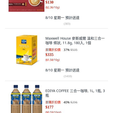
$130
(
$2.36/10g
)
8/10 星期一
預計送達
(
303
)
Maxwell House 麥斯威爾 溫和三合一
咖啡 條狀, 11.8g, 180入, 1個
首購折扣價
37
%
$535
$335
(
$1.58/10g
)
8/10 星期一
預計送達
(
1410
)
EDIYA COFFEE 三合一咖啡, 1L, 1瓶, 3
瓶
首購折扣價
40
%
$296
$177
(
$0.59/10ml
)