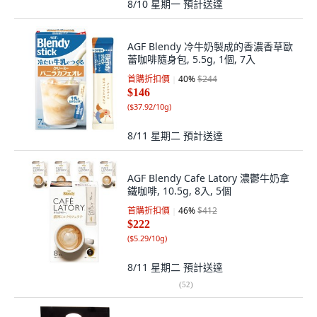
8/10 星期一
預計送達
AGF Blendy 冷牛奶製成的香濃香草歐
蕾咖啡隨身包, 5.5g, 1個, 7入
首購折扣價
40
%
$244
$146
(
$37.92/10g
)
8/11 星期二
預計送達
AGF Blendy Cafe Latory 濃鬱牛奶拿
鐵咖啡, 10.5g, 8入, 5個
首購折扣價
46
%
$412
$222
(
$5.29/10g
)
8/11 星期二
預計送達
(
52
)