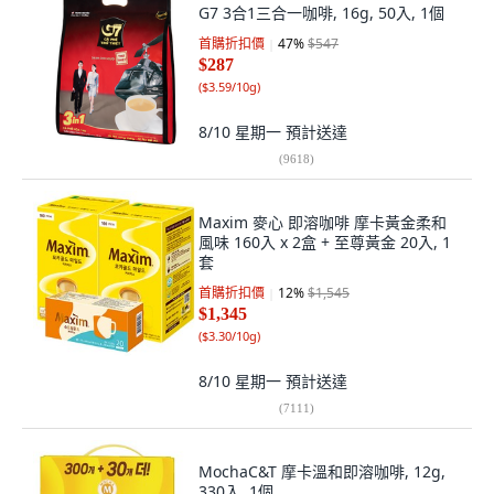
G7 3合1三合一咖啡, 16g, 50入, 1個
首購折扣價
47
%
$547
$287
(
$3.59/10g
)
8/10 星期一
預計送達
(
9618
)
Maxim 麥心 即溶咖啡 摩卡黃金柔和
風味 160入 x 2盒 + 至尊黃金 20入, 1
套
首購折扣價
12
%
$1,545
$1,345
(
$3.30/10g
)
8/10 星期一
預計送達
(
7111
)
MochaC&T 摩卡溫和即溶咖啡, 12g,
330入, 1個