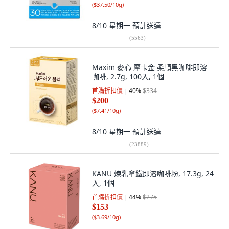
(
$37.50/10g
)
8/10 星期一
預計送達
(
5563
)
Maxim 麥心 摩卡金 柔順黑咖啡即溶
咖啡, 2.7g, 100入, 1個
首購折扣價
40
%
$334
$200
(
$7.41/10g
)
8/10 星期一
預計送達
(
23889
)
KANU 煉乳拿鐵即溶咖啡粉, 17.3g, 24
入, 1個
首購折扣價
44
%
$275
$153
(
$3.69/10g
)