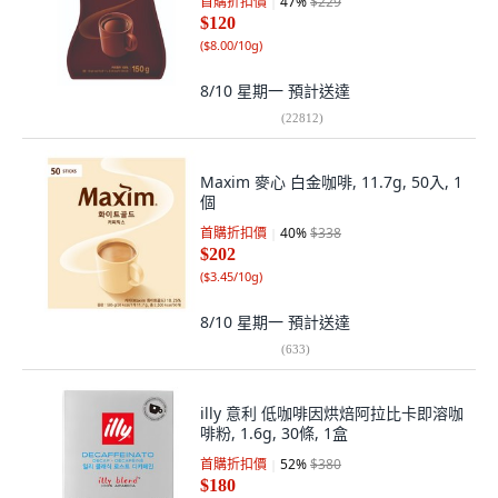
首購折扣價
47
%
$229
$120
(
$8.00/10g
)
8/10 星期一
預計送達
(
22812
)
Maxim 麥心 白金咖啡, 11.7g, 50入, 1
個
首購折扣價
40
%
$338
$202
(
$3.45/10g
)
8/10 星期一
預計送達
(
633
)
illy 意利 低咖啡因烘焙阿拉比卡即溶咖
啡粉, 1.6g, 30條, 1盒
首購折扣價
52
%
$380
$180