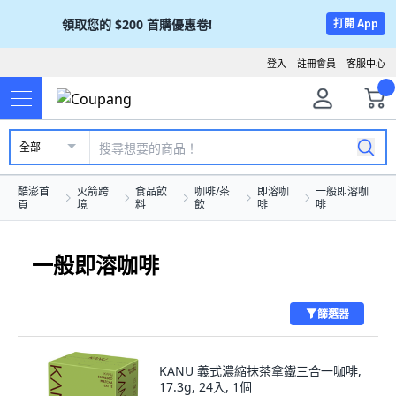
領取您的
$200
首購優惠卷!
打開 App
登入
註冊會員
客服中心
全部
酷澎首
火箭跨
食品飲
咖啡/茶
即溶咖
一般即溶咖
頁
境
料
飲
啡
啡
一般即溶咖啡
篩選器
KANU 義式濃縮抹茶拿鐵三合一咖啡,
17.3g, 24入, 1個