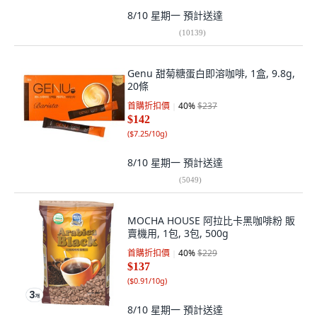
8/10 星期一
預計送達
(
10139
)
Genu 甜菊糖蛋白即溶咖啡, 1盒, 9.8g,
20條
首購折扣價
40
%
$237
$142
(
$7.25/10g
)
8/10 星期一
預計送達
(
5049
)
MOCHA HOUSE 阿拉比卡黑咖啡粉 販
賣機用, 1包, 3包, 500g
首購折扣價
40
%
$229
$137
(
$0.91/10g
)
8/10 星期一
預計送達