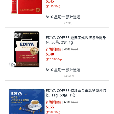
$145
(
$2.90/10g
)
8/10 星期一
預計送達
(
2504
)
EDIYA COFFEE 經典美式即溶咖啡隨身
包, 30條, 2盒, 1g
首購折扣價
40
%
$234
$140
(
$23.33/10g
)
8/10 星期一
預計送達
(
33582
)
EDIYA COFFEE 特調黃金重乳拿鐵沖泡
粉, 11g, 50條, 1盒
首購折扣價
63
%
$421
$155
(
$2.82/10g
)