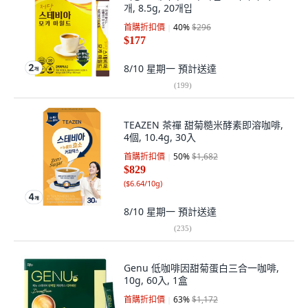
개, 8.5g, 20개입
首購折扣價
40
%
$296
$177
8/10 星期一
預計送達
(
199
)
TEAZEN 茶禪 甜菊糙米酵素即溶咖啡,
4個, 10.4g, 30入
首購折扣價
50
%
$1,682
$829
(
$6.64/10g
)
8/10 星期一
預計送達
(
235
)
Genu 低咖啡因甜菊蛋白三合一咖啡,
10g, 60入, 1盒
首購折扣價
63
%
$1,172