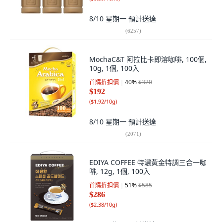
8/10 星期一
預計送達
(
6257
)
MochaC&T 阿拉比卡即溶咖啡, 100個,
10g, 1個, 100入
首購折扣價
40
%
$320
$192
(
$1.92/10g
)
8/10 星期一
預計送達
(
2071
)
EDIYA COFFEE 特濃黃金特調三合一咖
啡, 12g, 1個, 100入
首購折扣價
51
%
$585
$286
(
$2.38/10g
)