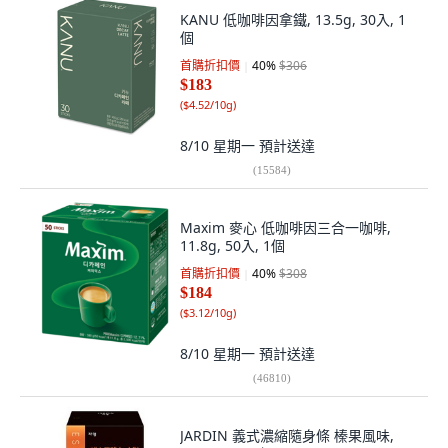
KANU 低咖啡因拿鐵, 13.5g, 30入, 1
個
首購折扣價
40
%
$306
$183
(
$4.52/10g
)
8/10 星期一
預計送達
(
15584
)
Maxim 麥心 低咖啡因三合一咖啡,
11.8g, 50入, 1個
首購折扣價
40
%
$308
$184
(
$3.12/10g
)
8/10 星期一
預計送達
(
46810
)
JARDIN 義式濃縮隨身條 榛果風味,