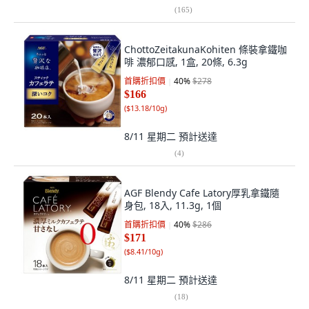
(
165
)
ChottoZeitakunaKohiten 條裝拿鐵咖
啡 濃郁口感, 1盒, 20條, 6.3g
首購折扣價
40
%
$278
$166
(
$13.18/10g
)
8/11 星期二
預計送達
(
4
)
AGF Blendy Cafe Latory厚乳拿鐵隨
身包, 18入, 11.3g, 1個
首購折扣價
40
%
$286
$171
(
$8.41/10g
)
8/11 星期二
預計送達
(
18
)