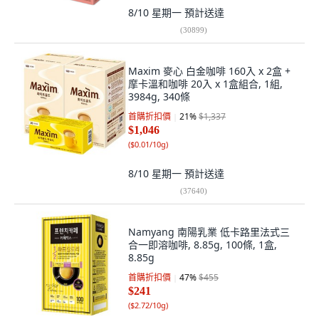
8/10 星期一
預計送達
(
30899
)
Maxim 麥心 白金咖啡 160入 x 2盒 +
摩卡溫和咖啡 20入 x 1盒組合, 1組,
3984g, 340條
首購折扣價
21
%
$1,337
$1,046
(
$0.01/10g
)
8/10 星期一
預計送達
(
37640
)
Namyang 南陽乳業 低卡路里法式三
合一即溶咖啡, 8.85g, 100條, 1盒,
8.85g
首購折扣價
47
%
$455
$241
(
$2.72/10g
)