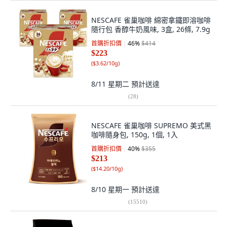
NESCAFE 雀巢咖啡 綿密拿鐵即溶咖啡
隨行包 香醇牛奶風味, 3盒, 26條, 7.9g
首購折扣價
46
%
$414
$223
(
$3.62/10g
)
8/11 星期二
預計送達
(
28
)
NESCAFE 雀巢咖啡 SUPREMO 美式黑
咖啡隨身包, 150g, 1個, 1入
首購折扣價
40
%
$355
$213
(
$14.20/10g
)
8/10 星期一
預計送達
(
15510
)