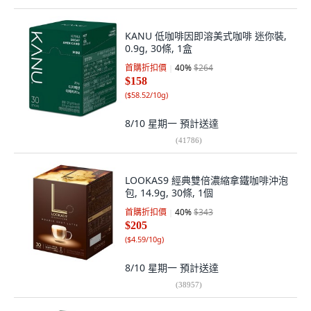
KANU 低咖啡因即溶美式咖啡 迷你裝,
0.9g, 30條, 1盒
首購折扣價
40
%
$264
$158
(
$58.52/10g
)
8/10 星期一
預計送達
(
41786
)
LOOKAS9 經典雙倍濃縮拿鐵咖啡沖泡
包, 14.9g, 30條, 1個
首購折扣價
40
%
$343
$205
(
$4.59/10g
)
8/10 星期一
預計送達
(
38957
)