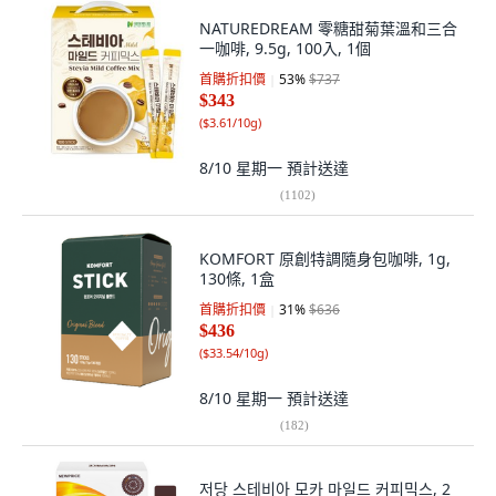
NATUREDREAM 零糖甜菊葉溫和三合
一咖啡, 9.5g, 100入, 1個
首購折扣價
53
%
$737
$343
(
$3.61/10g
)
8/10 星期一
預計送達
(
1102
)
KOMFORT 原創特調隨身包咖啡, 1g,
130條, 1盒
首購折扣價
31
%
$636
$436
(
$33.54/10g
)
8/10 星期一
預計送達
(
182
)
저당 스테비아 모카 마일드 커피믹스, 2