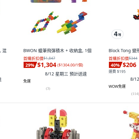
, 混
BWON 蠟筆飛彈積木 + 收納盒, 1個
Block Tong
首購折扣價
$1,847
首購折扣價
$344
$1,304
$206
29
%
40
%
(
$1304.00/1個
)
運費 $195
8/12 星期三
預計送達
8/
達
免運
WOW免運
(
3
)
(
114