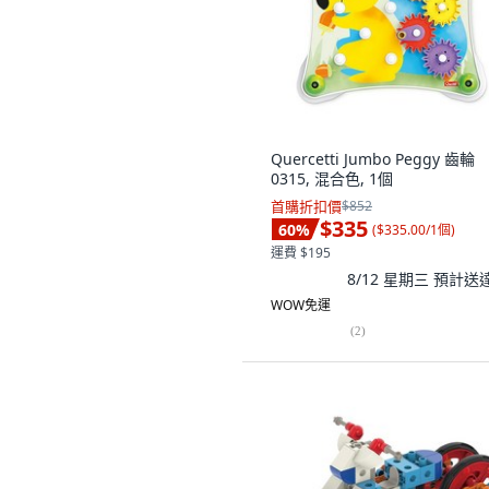
Quercetti Jumbo Peggy 齒輪
0315, 混合色, 1個
首購折扣價
$852
$335
60
%
(
$335.00/1個
)
運費 $195
8/12 星期三
預計送
WOW免運
(
2
)