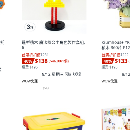
摩托
造型積木 魔法棒公主角色製作套組,
Kiumhouse
6
積木 360片 P12
首購折扣價
$231
首購折扣價
$222
$138
$133
40
%
40
%
(
$46.00/1個
)
(
運費 $195
運費 $195
達
8/12 星期三
預計送達
8/
WOW免運
WOW免運
(
54
)