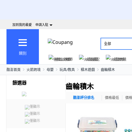
加到我的最愛
申請入駐
全部
類別
爸氣父親節
火箭速配
火箭跨境
酷澎首頁
火箭跨境
母嬰
玩具/教具
積木遊戲
齒輪積木
篩選器
齒輪積木
酷澎評分排名
價格最低
價
僅顯示
僅顯示
僅顯示