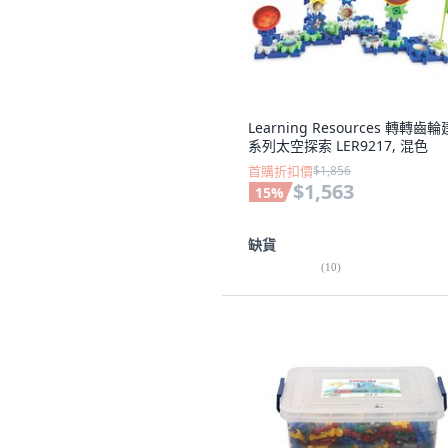
Learning Resources 轉轉齒
系列太空探索 LER9217, 混色
首購折扣價
$1,856
$1,563
15
%
缺貨
(
10
)