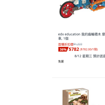
edx education 我的齒輪積木 
車, 1個
首購折扣價
$1,222
$782
36
%
(
$782.00/1個
)
8/12 星期三
預計送
免運