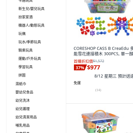
卡通玩具
新生兒/嬰兒玩具
扮家家酒
機器人/動態玩具
玩偶
玩水/季節玩具
CORESHOP CASS B CreaEdu
騎乘玩具
能雪花連接積木 300PCS, 單一
運動/戶外玩具
首購折扣價
$1,572
$977
學習玩具
37
%
拼圖
8/12 星期三
預計送
免運
濕紙巾
(
14
)
嬰幼兒食品
幼兒洗沐
幼兒護理
幼兒清潔用品
哺乳用品