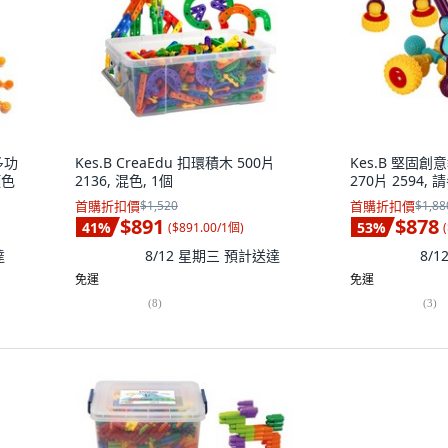
 多功
Kes.B CreaEdu 扣環積木 500片
Kes.B 堅固
顏色
2136, 混色, 1個
270片 2594,
首購折扣價
$1,520
首購折扣價
$1,88
$891
$878
41
%
53
%
(
$891.00/1個
)
(
達
8/12 星期三
預計送達
8/
免運
免運
(
8
)
(
3
)