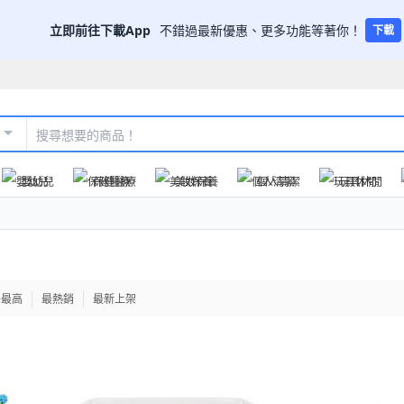
立即前往下載App
不錯過最新優惠、更多功能等著你！
下載
嬰幼兒
保健醫療
美妝保養
個人清潔
玩具休閒
格最高
最熱銷
最新上架