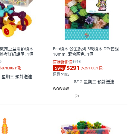
創意教育巨型關節積木
Eco積木 公主系列 3款積木 DIY套組
 請參考詳細說明, 1個
10mm, 混合顏色, 1個
0
首購折扣價
$713
$291
59
%
$878.00/1個
)
(
$291.00/1個
)
運費 $195
12 星期三
預計送達
8/12 星期三
預計送達
WOW免運
(
2
)