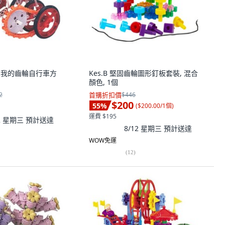
ion 我的齒輪自行車方
Kes.B 堅固齒輪圖形釘板套裝, 混合
顏色, 1個
2
首購折扣價
$446
$200
55
%
(
$200.00/1個
)
運費 $195
12 星期三
預計送達
8/12 星期三
預計送達
WOW免運
(
12
)