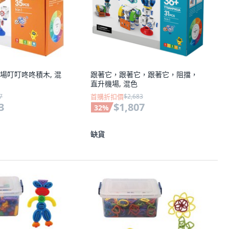
場叮叮咚咚積木, 混
跟著它，跟著它，跟著它，阻擋，
直升機場, 混色
7
首購折扣價
$2,683
3
$1,807
32
%
缺貨