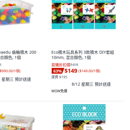
reaedu 齒輪積木 200
Eco積木玩具系列 3款積木 DIY套組
 混合顏色, 1個
10mm, 混合顏色, 1個
3
首購折扣價
$408
$149
63
%
$990.00/1個
)
(
$149.00/1個
)
運費 $195
12 星期三
預計送達
8/12 星期三
預計送達
WOW免運