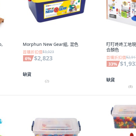
p,
Morphun New Gear組, 混色
叮叮咚咚工地現
合顏色
首購折扣價
$3,023
$2,823
首購折扣價
$2,91
6
%
$1,93
33
%
缺貨
缺貨
(
2
)
(
8
)