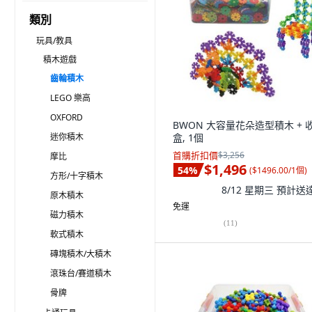
類別
玩具/教具
積木遊戲
齒輪積木
LEGO 樂高
OXFORD
BWON 大容量花朵造型積木 + 
迷你積木
盒, 1個
首購折扣價
$3,256
摩比
$1,496
54
%
(
$1496.00/1個
)
方形/十字積木
8/12 星期三
預計送
原木積木
免運
磁力積木
(
11
)
軟式積木
磚塊積木/大積木
滾珠台/賽道積木
骨牌