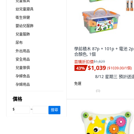
兒童餐具
幼兒童寢具
衛生保健
嬰幼兒服飾
兒童服飾
尿布
學前積木 87p + 101p + 電池 2p
外出用品
合顏色, 1個
安全用品
首購折扣價
$1,829
$1,039
兒童傢俱
43
%
(
$1039.00/1個
)
8/12 星期三
預計送
孕婦食品
免運
孕婦用品
(
1
)
價格
$
~
搜尋