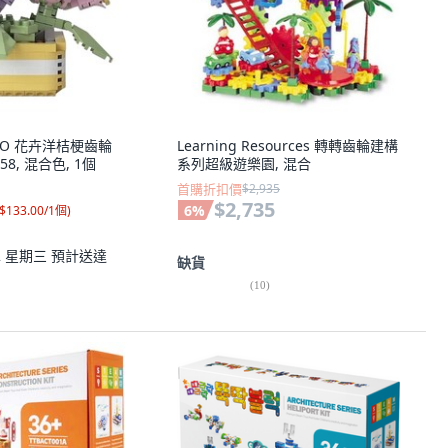
 YKO 花卉洋桔梗齒輪
Learning Resources 轉轉齒輪建構
58, 混合色, 1個
系列超級遊樂園, 混合
首購折扣價
$2,935
$2,735
6
%
$133.00/1個
)
12 星期三
預計送達
缺貨
(
10
)