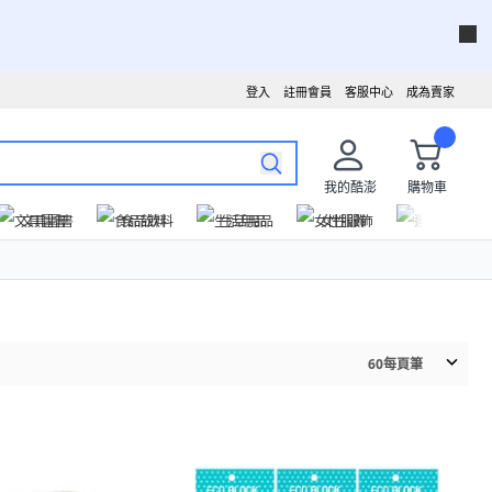
登入
註冊會員
客服中心
成為賣家
我的酷澎
購物車
文具圖書
食品飲料
生活用品
女性服飾
運動戶外
60
每頁筆