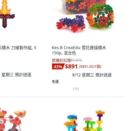
 變形積木 刀槍製作組, 5
Kes.B CreaEdu 雪花連接積木
150p, 混合色
首購折扣價
$1,573
$891
43
%
(
$891.00/1個
)
12 星期三
預計送達
8/12 星期三
預計送達
免運
)
(
10
)