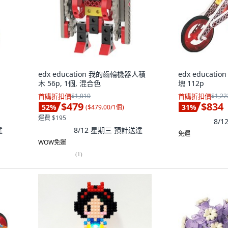
edx education 我的齒輪機器人積
edx educat
木 56p, 1個, 混合色
塊 112p
首購折扣價
$1,010
首購折扣價
$1,22
$479
$834
52
%
31
%
(
$479.00/1個
)
運費 $195
8/
達
8/12 星期三
預計送達
免運
WOW免運
(
1
)