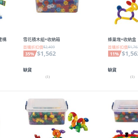
輪建構
雪花積木組+收納箱
蜂巢塊+收納盒
首購折扣價
$2,409
首購折扣價
$1,76
$1,562
$1,56
35
%
11
%
缺貨
缺貨
(
1
)
(
1
)