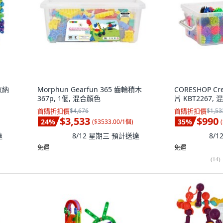
收納
Morphun Gearfun 365 齒輪積木
CORESHOP C
367p, 1個, 混合顏色
片 KBT2267,
首購折扣價
$4,676
首購折扣價
$1,53
$3,533
$990
24
%
35
%
(
$3533.00/1個
)
(
達
8/12 星期三
預計送達
8/
免運
免運
(
14
)