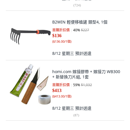
(
724
)
B2WIN 輕便移植鏟 類型4, 1個
首購折扣價
40
%
$227
$136
(
$136.00/1個
)
8/12 星期三
預計送達
homi.com 嫁接膠帶 + 嫁接刀 WB300
+ 新替換刀片組, 1套
首購折扣價
59
%
$1,032
$413
(
$413.00/1個
)
8/12 星期三
預計送達
(
87
)