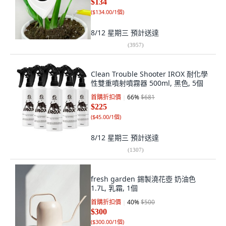
$134
(
$134.00/1個
)
8/12 星期三
預計送達
(
3957
)
Clean Trouble Shooter IROX 耐化學
性雙重噴射噴霧器 500ml, 黑色, 5個
首購折扣價
66
%
$681
$225
(
$45.00/1個
)
8/12 星期三
預計送達
(
1307
)
fresh garden 錫製澆花壺 奶油色
1.7L, 乳霜, 1個
首購折扣價
40
%
$500
$300
(
$300.00/1個
)