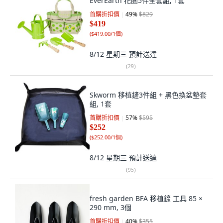
EverEarth 花園5件全套組, 1套
首購折扣價
49
%
$829
$419
(
$419.00/1個
)
8/12 星期三
預計送達
(
29
)
Skworm 移植鏟3件組 + 黑色換盆墊套
組, 1套
首購折扣價
57
%
$595
$252
(
$252.00/1個
)
8/12 星期三
預計送達
(
95
)
fresh garden BFA 移植鏟 工具 85 ×
290 mm, 3個
首購折扣價
40
%
$355