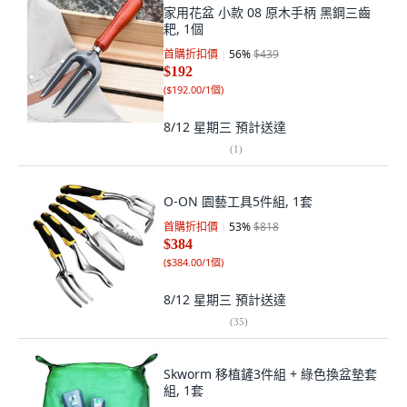
家用花盆 小款 08 原木手柄 黑鋼三齒
耙, 1個
首購折扣價
56
%
$439
$192
(
$192.00/1個
)
8/12 星期三
預計送達
(
1
)
O-ON 園藝工具5件組, 1套
首購折扣價
53
%
$818
$384
(
$384.00/1個
)
8/12 星期三
預計送達
(
35
)
Skworm 移植鏟3件組 + 綠色換盆墊套
組, 1套