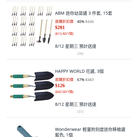
ABM 迷你幼苗鏟 3 件套, 15套
首購折扣價
40
%
$335
$201
(
$13.40/1個
)
8/12 星期三
預計送達
(
56
)
HAPPY WORLD 花鏟, 3個
首購折扣價
67
%
$387
$126
(
$42.00/1個
)
8/12 星期三
預計送達
(
37
)
Wonderwear 輕量附刻度迷你移植鏟
藍色, 1個