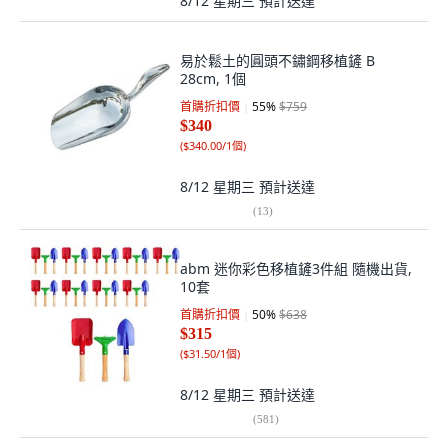
8/12 星期三
預計送達
易於鬆土的圓頭不鏽鋼移植鏟 B
28cm, 1個
首購折扣價
55
%
$759
$340
(
$340.00/1個
)
8/12 星期三
預計送達
(
13
)
abm 迷你彩色移植鏟3件組 隨機出貨,
10套
首購折扣價
50
%
$638
$315
(
$31.50/1個
)
8/12 星期三
預計送達
(
581
)