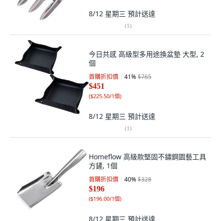
8/12 星期三
預計送達
(
1
)
今日共感 高級型多用途換盆墊 大型, 2
個
首購折扣價
41
%
$765
$451
(
$225.50/1個
)
8/12 星期三
預計送達
(
1
)
Homeflow 高級款堅固不鏽鋼園藝工具
方鏟, 1個
首購折扣價
40
%
$328
$196
(
$196.00/1個
)
8/12 星期三
預計送達