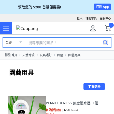
領取您的
$200
首購優惠卷!
打開 App
登入
註冊會員
客服中心
全部
酷澎首頁
火箭跨境
玩具嗜好
園藝
園藝用具
園藝用具
篩選器
PLANTFULNESS 刻度澆水器, 1個
首購折扣價
65
%
$384