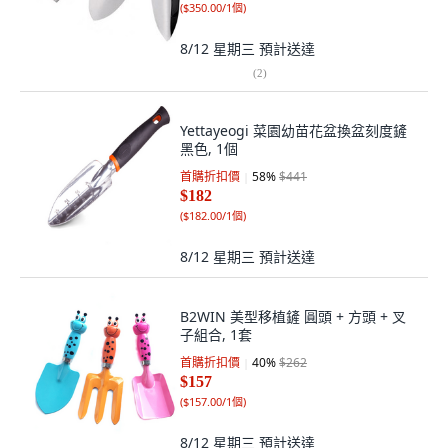
(
$350.00/1個
)
8/12 星期三
預計送達
(
2
)
Yettayeogi 菜園幼苗花盆換盆刻度鏟
黑色, 1個
首購折扣價
58
%
$441
$182
(
$182.00/1個
)
8/12 星期三
預計送達
B2WIN 美型移植鏟 圓頭 + 方頭 + 叉
子組合, 1套
首購折扣價
40
%
$262
$157
(
$157.00/1個
)
8/12 星期三
預計送達