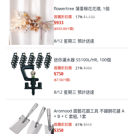
flowertree 蒲葦棉花花環, 1個
首購折扣價
17
%
$1,133
$933
(
$933.00/1個
)
8/12 星期三
預計送達
迷你灑水器 SS100L/HR, 100個
首購折扣價
21
%
$950
$750
(
$7.50/1個
)
8/12 星期三
預計送達
Aromood 園藝花園工具 不鏽鋼花鏟 A
+ B + C 套組, 1套
首購折扣價
61
%
$915
$350