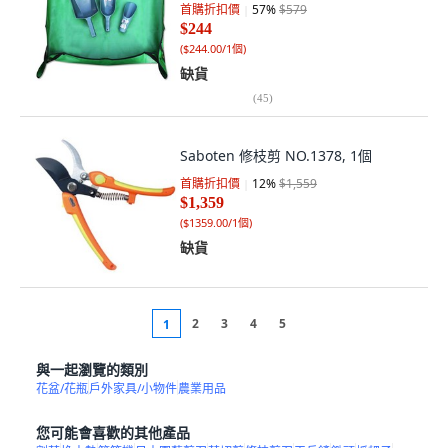
首購折扣價
57
%
$579
$244
(
$244.00/1個
)
缺貨
(
45
)
Saboten 修枝剪 NO.1378, 1個
首購折扣價
12
%
$1,559
$1,359
(
$1359.00/1個
)
缺貨
2
3
4
5
1
與一起瀏覽的類別
花盆/花瓶
戶外家具/小物件
農業用品
您可能會喜歡的其他產品