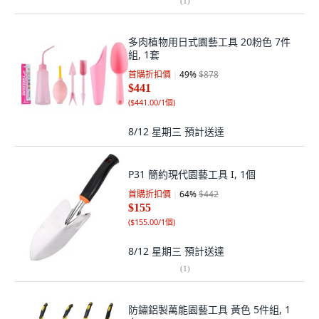
(
1
)
多肉植物用日式園藝工具 20粉色 7件
組, 1套
首購折扣價
49
%
$878
$441
(
$441.00/1個
)
8/12 星期三
預計送達
P31 簡約現代園藝工具 I, 1個
首購折扣價
64
%
$442
$155
(
$155.00/1個
)
8/12 星期三
預計送達
(
1
)
防鏽鋁製萬能園藝工具 黃色 5件組, 1