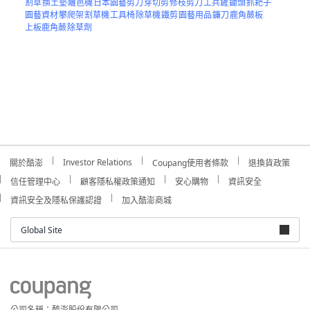
割草
換土墊
籬笆機
日本園藝剪刀
芽切剪
修枝剪刀
工兵鏟
鋤頭
抓耙子
園藝資材
攀爬架
割草機
工具椅
除草機
鐵剪
園藝用品
鐮刀
鹿角蕨板
上板鹿角蕨
除草劑
Investor Relations
關於酷澎
Coupang使用者條款
退換貨政策
信任管理中心
顧客隱私權政策通知
安心購物
資訊安全
資訊安全及隱私保護認證
加入酷澎商城
Global Site
公司名稱：酷澎股份有限公司