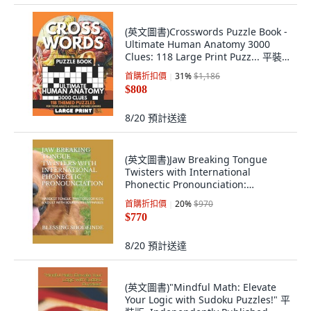
(英文圖書)Crosswords Puzzle Book -
Ultimate Human Anatomy 3000
Clues: 118 Large Print Puzz... 平裝
版, Independently Published, 英文
首購折扣價
31
%
$1,186
$808
8/20
預計送達
(英文圖書)Jaw Breaking Tongue
Twisters with International
Phonectic Pronounciation:
Hardes... 平裝版, Independently
首購折扣價
20
%
$970
Published, 英文
$770
8/20
預計送達
(英文圖書)"Mindful Math: Elevate
Your Logic with Sudoku Puzzles!" 平