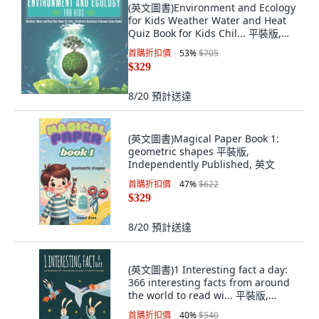
(英文圖書)Environment and Ecology
for Kids Weather Water and Heat
Quiz Book for Kids Chil... 平裝版,
Dot Edu, 英文
首購折扣價
53
%
$705
$329
8/20
預計送達
(英文圖書)Magical Paper Book 1:
geometric shapes 平裝版,
Independently Published, 英文
首購折扣價
47
%
$622
$329
8/20
預計送達
(英文圖書)1 Interesting fact a day:
366 interesting facts from around
the world to read wi... 平裝版,
Bubbles Books Ltd, 英文
首購折扣價
40
%
$540