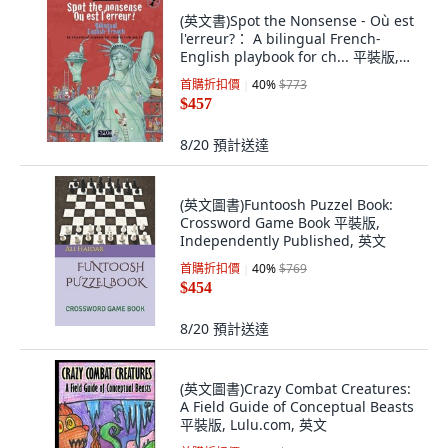
(英文書)Spot the Nonsense - Où est
l'erreur?： A bilingual French-
English playbook for ch... 平裝版,
Createspace Independent Pub...,
首購折扣價
40
%
$773
英文
$457
8/20
預計送達
(英文圖書)Funtoosh Puzzel Book:
Crossword Game Book 平裝版,
Independently Published, 英文
首購折扣價
40
%
$769
$454
8/20
預計送達
(英文圖書)Crazy Combat Creatures:
A Field Guide of Conceptual Beasts
平裝版, Lulu.com, 英文