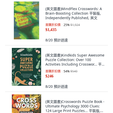
(英文圖書)MindFlex Crosswords: A
Brain-Boosting Collection 平裝版,
Independently Published, 英文
首購折扣價
25
%
$1,924
$1,435
8/20
預計送達
(英文圖書)Kindkids Super Awesome
Puzzle Collection: Over 100
Activities Including Crosswor... 平裝
版, Better Day Books, 英文
首購折扣價
54
%
$540
$246
8/20
預計送達
(英文圖書)Crosswords Puzzle Book -
Ultimate Psychology 3000 Clues:
124 Large Print Puzzles... 平裝版,