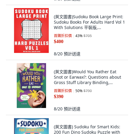
(英文圖書)Sudoku Book Large Print:
Sudoku Books For Adults Hard Vol 1
With Solutions 平裝版,
Independently Published, 英文
首購折扣價
43
%
$705
$400
8/20
預計送達
(英文圖書)Would You Rather Eat
Snot or Earwax?: Questions about
Gross Stuff Library Binding,
Capstone Press, 英文, 圖書館裝訂
首購折扣價
50
%
$790
$390
8/20
預計送達
(英文圖書) Sudoku for Smart Kids:
200 Fun Dino Sudoku Puzzle with