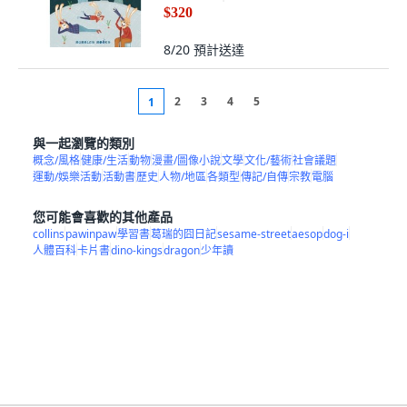
$320
8/20
預計送達
2
3
4
5
1
與一起瀏覽的類別
概念/風格
健康/生活
動物
漫畫/圖像小說
文學
文化/藝術
社會議題
運動/娛樂活動
活動書
歷史
人物/地區
各類型
傳記/自傳
宗教
電腦
您可能會喜歡的其他產品
collins
pawinpaw
學習書
葛瑞的囧日記
sesame-street
aesop
dog-i
人體百科
卡片書
dino-kings
dragon
少年讀