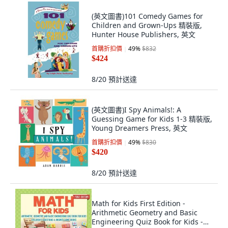
(英文圖書)101 Comedy Games for
Children and Grown-Ups 精裝版,
Hunter House Publishers, 英文
首購折扣價
49
%
$832
$424
8/20
預計送達
(英文圖書)I Spy Animals!: A
Guessing Game for Kids 1-3 精裝版,
Young Dreamers Press, 英文
首購折扣價
49
%
$830
$420
8/20
預計送達
Math for Kids First Edition -
Arithmetic Geometry and Basic
Engineering Quiz Book for Kids -