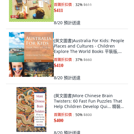
Childr... 平裝版, Dot Edu, 英文
首購折扣價
32
%
$611
$411
8/20
預計送達
(英文圖書)Australia For Kids: People
Places and Cultures - Children
Explore The World Books 平裝版,
Baby Professor, 英文
首購折扣價
37
%
$660
$410
8/20
預計送達
(英文圖書)More Chinese Brain
Twisters: 60 Fast Fun Puzzles That
Help Children Develop Qui... 精裝
版, Trade Paper Press, 英文
首購折扣價
50
%
$800
$400
8/20
預計送達