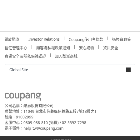
Investor Relations
關於酷澎
Coupang使用者條款
退換貨政策
信任管理中心
顧客隱私權政策通知
安心購物
資訊安全
資訊安全及隱私保護認證
加入酷澎商城
Global Site
公司名稱：酷澎股份有限公司
聯繫地址：11049 台北市信義區信義路五段7號13樓之1
統編：91002999
客服中心：0809-088-810 (免費) / 02-5592-7298
電子郵件：help_tw@coupang.com