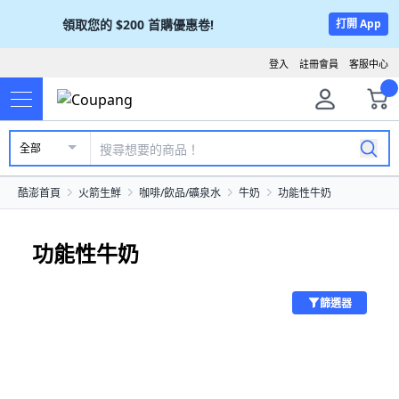
領取您的
$200
首購優惠卷!
打開 App
登入
註冊會員
客服中心
全部
酷澎首頁
火箭生鮮
咖啡/飲品/礦泉水
牛奶
功能性牛奶
功能性牛奶
篩選器