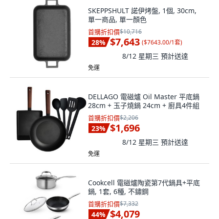
SKEPPSHULT 諾伊烤盤, 1個, 30cm,
單一商品, 單一顏色
首購折扣價
$10,716
$7,643
28
%
(
$7643.00/1套
)
8/12 星期三
預計送達
免運
DELLAGO 電磁爐 Oil Master 平底鍋
28cm + 玉子燒鍋 24cm + 廚具4件組
首購折扣價
$2,206
$1,696
23
%
8/12 星期三
預計送達
免運
Cookcell 電磁爐陶瓷第7代鍋具+平底
鍋, 1套, 6種, 不鏽鋼
首購折扣價
$7,332
$4,079
44
%