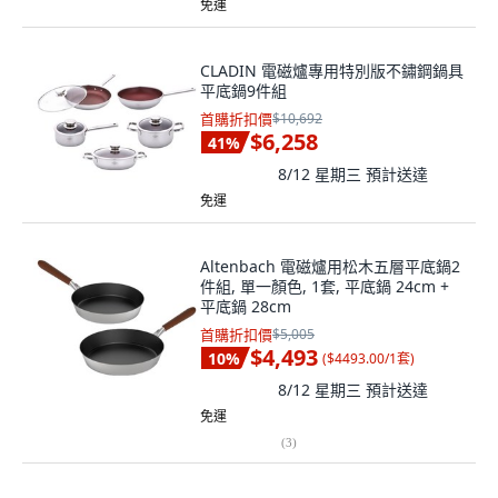
免運
CLADIN 電磁爐專用特別版不鏽鋼鍋具
平底鍋9件組
首購折扣價
$10,692
$6,258
41
%
8/12 星期三
預計送達
免運
Altenbach 電磁爐用松木五層平底鍋2
件組, 單一顏色, 1套, 平底鍋 24cm +
平底鍋 28cm
首購折扣價
$5,005
$4,493
10
%
(
$4493.00/1套
)
8/12 星期三
預計送達
免運
(
3
)