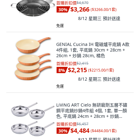
首購折扣價
$4,670
$3,266
30
%
(
$3266.00/1套
)
8/12 星期三
預計送達
免運
GENIAL Cucina IH 電磁爐平底鍋 A款
4件組, 1套, 平底鍋 30cm + 28cm +
26cm + 炒鍋 28cm, 橘色
首購折扣價
$2,415
$2,215
8
%
(
$2215.00/1套
)
8/12 星期三
預計送達
免運
LiViNG ART Cielo 無研磨劑五層不鏽
鋼平底鍋炒鍋4件組 4個, 1套, 單一顏
色, 平底鍋 24cm + 28cm + 炒鍋
24cm + 28cm
首購折扣價
$6,457
$4,484
30
%
(
$4484.00/1套
)
8/12 星期三
預計送達