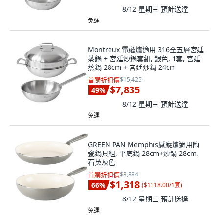
8/12 星期三
預計送達
免運
Montreux 電磁爐適用 316全五層宮廷
蒸鍋 + 宮廷炒鍋套組, 銀色, 1套, 宮廷
蒸鍋 28cm + 宮廷炒鍋 24cm
首購折扣價
$15,425
$7,835
49
%
8/12 星期三
預計送達
免運
GREEN PAN Memphis感應爐適用陶
瓷鍋具組, 平底鍋 28cm+炒鍋 28cm,
石英灰色
首購折扣價
$3,884
$1,318
66
%
(
$1318.00/1套
)
8/12 星期三
預計送達
免運