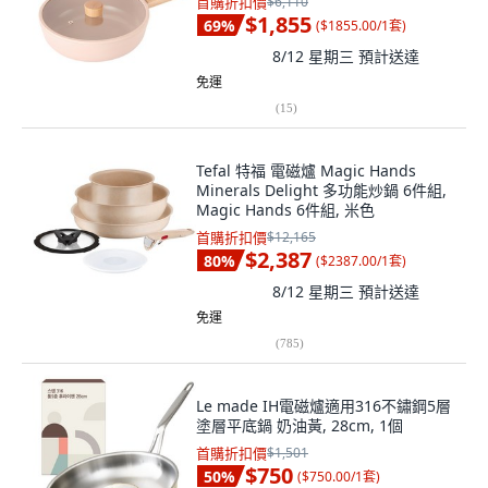
首購折扣價
$6,110
$1,855
69
%
(
$1855.00/1套
)
8/12 星期三
預計送達
免運
(
15
)
Tefal 特福 電磁爐 Magic Hands
Minerals Delight 多功能炒鍋 6件組,
Magic Hands 6件組, 米色
首購折扣價
$12,165
$2,387
80
%
(
$2387.00/1套
)
8/12 星期三
預計送達
免運
(
785
)
Le made IH電磁爐適用316不鏽鋼5層
塗層平底鍋 奶油黃, 28cm, 1個
首購折扣價
$1,501
$750
50
%
(
$750.00/1套
)