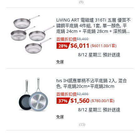
(
9
)
LiViNG ART 電磁爐 316Ti 五層 優質不
鏽鋼平底鍋 4件組, 1套, 單一顏色, 平
底鍋 24cm + 平底鍋 28cm + 深煎鍋
24cm + 炒鍋 28cm
首購折扣價
$8,460
$6,011
28
%
(
$6011.00/1套
)
8/12 星期三
預計送達
免運
tvs IH感應單柄不沾平底鍋 2入, 混合
色, 平底鍋20cm+平底鍋28cm
首購折扣價
$2,486
$1,560
37
%
(
$780.00/1套
)
8/12 星期三
預計送達
免運
(
15
)