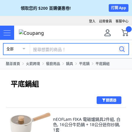
領取您的
$200
首購優惠卷!
打開 App
登入
註冊會員
客服中心
全部
酷澎首頁
火箭跨境
餐廚用品
鍋具
平底鍋
平底鍋組
平底鍋組
篩選器
nEOFLam FIKA 電磁爐鍋具2件組, 白
色, 16公分牛奶鍋 + 18公分迷你炒鍋,
1套