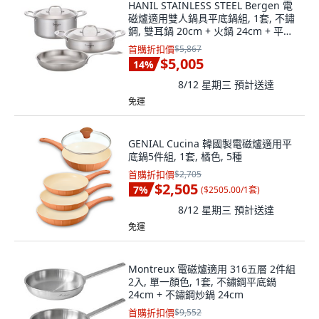
HANIL STAINLESS STEEL Bergen 電
磁爐適用雙人鍋具平底鍋組, 1套, 不鏽
鋼, 雙耳鍋 20cm + 火鍋 24cm + 平底
鍋 26cm
首購折扣價
$5,867
$5,005
14
%
8/12 星期三
預計送達
免運
GENIAL Cucina 韓國製電磁爐適用平
底鍋5件組, 1套, 橘色, 5種
首購折扣價
$2,705
$2,505
7
%
(
$2505.00/1套
)
8/12 星期三
預計送達
免運
Montreux 電磁爐適用 316五層 2件組
2入, 單一顏色, 1套, 不鏽鋼平底鍋
24cm + 不鏽鋼炒鍋 24cm
首購折扣價
$9,552