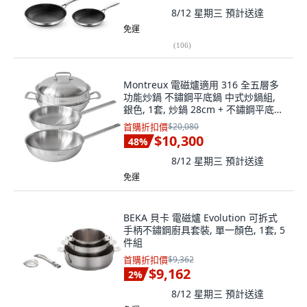
8/12 星期三
預計送達
免運
(
106
)
Montreux 電磁爐適用 316 全五層多
功能炒鍋 不鏽鋼平底鍋 中式炒鍋組,
銀色, 1套, 炒鍋 28cm + 不鏽鋼平底鍋
24cm + 不鏽鋼中式炒鍋 28cm
首購折扣價
$20,080
$10,300
48
%
8/12 星期三
預計送達
免運
BEKA 貝卡 電磁爐 Evolution 可拆式
手柄不鏽鋼廚具套裝, 單一顏色, 1套, 5
件組
首購折扣價
$9,362
$9,162
2
%
8/12 星期三
預計送達