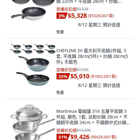
鍋 22cm + 平底鍋 28cm + 炒鍋
28cm, 銀色
首購折扣價
$5,528
$5,328
3
%
(
$5328.00/1套
)
8/12 星期三
預計送達
免運
CHEFLINE IH 義大利平底鍋2件組, 5
套, 平底鍋 28cm(5件) + 炒鍋 28cm(5
件), 天藍色
首購折扣價
$7,520
$5,010
33
%
(
$1002.00/1套
)
8/12 星期三
預計送達
免運
Montreux 電磁爐 316 五層平底鍋 3
件組, 銀色, 1套, 派對炒鍋 28cm + 不
鏽鋼平底鍋 24cm + 不鏽鋼中式炒鍋
24cm
首購折扣價
$19,396
$9,426
51
%
(
$9426.00/1套
)