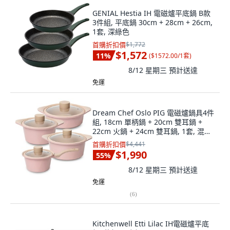
GENIAL Hestia IH 電磁爐平底鍋 B款
3件組, 平底鍋 30cm + 28cm + 26cm,
1套, 深綠色
首購折扣價
$1,772
$1,572
11
%
(
$1572.00/1套
)
8/12 星期三
預計送達
免運
Dream Chef Oslo PIG 電磁爐鍋具4件
組, 18cm 單柄鍋 + 20cm 雙耳鍋 +
22cm 火鍋 + 24cm 雙耳鍋, 1套, 混合
色
首購折扣價
$4,441
$1,990
55
%
8/12 星期三
預計送達
免運
(
6
)
Kitchenwell Etti Lilac IH電磁爐平底