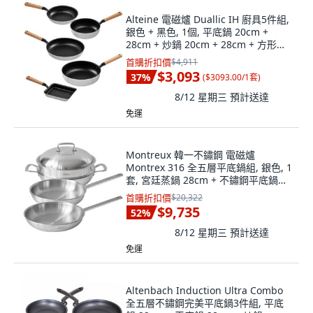
Alteine 電磁爐 Duallic IH 廚具5件組,
銀色 + 黑色, 1個, 平底鍋 20cm +
28cm + 炒鍋 20cm + 28cm + 方形煎
鍋 15 x 18 cm
首購折扣價
$4,911
$3,093
37
%
(
$3093.00/1套
)
8/12 星期三
預計送達
免運
Montreux 韓一不鏽鋼 電磁爐
Montrex 316 全五層平底鍋組, 銀色, 1
套, 宮廷蒸鍋 28cm + 不鏽鋼平底鍋
24cm + 不鏽鋼平底鍋 28cm
首購折扣價
$20,322
$9,735
52
%
8/12 星期三
預計送達
免運
Altenbach Induction Ultra Combo
全五層不鏽鋼完美平底鍋3件組, 平底