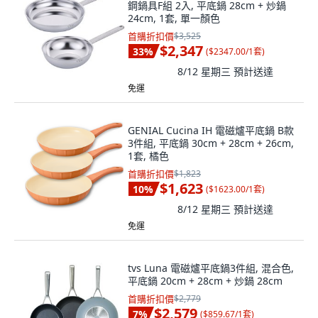
鋼鍋具F組 2入, 平底鍋 28cm + 炒鍋
24cm, 1套, 單一顏色
首購折扣價
$3,525
$2,347
33
%
(
$2347.00/1套
)
8/12 星期三
預計送達
免運
GENIAL Cucina IH 電磁爐平底鍋 B款
3件組, 平底鍋 30cm + 28cm + 26cm,
1套, 橘色
首購折扣價
$1,823
$1,623
10
%
(
$1623.00/1套
)
8/12 星期三
預計送達
免運
tvs Luna 電磁爐平底鍋3件組, 混合色,
平底鍋 20cm + 28cm + 炒鍋 28cm
首購折扣價
$2,779
$2,579
7
%
(
$859.67/1套
)