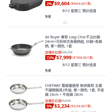
$9,604
2
%
(
$9604.00/1套
)
8/12 星期三
預計送達
免運
(
2
)
de Buyer 畢耶 Loqy Choc不沾炒鍋
24cm+可拆卸式長鍋柄組, 炒鍋+長鍋
柄, 單一顏色, 1套
首購折扣價
$28,728
$7,999
72
%
(
$7999.00/1套
)
8/12 星期三
預計送達
免運
CHEFWAY 電磁爐適用 無研磨劑 五層
不鏽鋼鍋具2件組, 單一顏色, 1套, 平底
鍋 24cm + 平底鍋 28cm
首購折扣價
$3,434
$3,234
5
%
(
$3234.00/1套
)