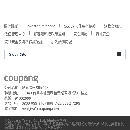
Investor Relations
關於酷澎
Coupang使用者條款
退換貨政策
信任管理中心
顧客隱私權政策通知
安心購物
資訊安全
資訊安全及隱私保護認證
加入酷澎商城
Global Site
公司名稱：酷澎股份有限公司
聯繫地址：11049 台北市信義區信義路五段7號13樓之1
統編：91002999
客服中心：0809-088-810 (免費) / 02-5592-7298
電子郵件：help_tw@coupang.com
©Coupang Taiwan Co., Ltd. 保留所有權利。
本網站上顯示的所有商標、標誌和服務標誌均為酷澎股份有限公司和/或其在美國和其
他國家/地區註冊之關聯公司之所屬財產。