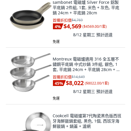
sambonet 電磁爐 Silver Force 鋁製
平底鍋 2件組, 1套, 米色 + 灰色, 平底
鍋 24cm + 平底鍋 28cm
首購折扣價
$4,769
$4,569
4
%
(
$4569.00/1套
)
8/12 星期三
預計送達
免運
Montreux 電磁爐適用 316 全五層不
鏽鋼平底鍋 中式炒鍋 3件組, 銀色, 1
套, 平底鍋 24cm + 平底鍋 28cm + 中
式炒鍋 24cm
首購折扣價
$14,649
$8,022
45
%
(
$8022.00/1套
)
8/12 星期三
預計送達
免運
Cookcell 電磁爐第7代陶瓷黑色版西班
牙海鮮飯鍋套組, 黑色, 1個, 西班牙海
鮮飯鍋 + 鍋蓋 + 濾網