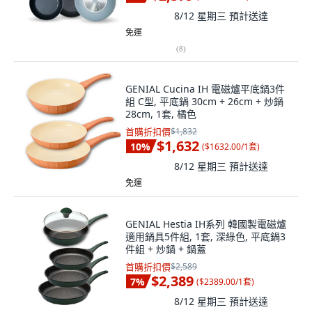
8/12 星期三
預計送達
免運
(
8
)
GENIAL Cucina IH 電磁爐平底鍋3件
組 C型, 平底鍋 30cm + 26cm + 炒鍋
28cm, 1套, 橘色
首購折扣價
$1,832
$1,632
10
%
(
$1632.00/1套
)
8/12 星期三
預計送達
免運
GENIAL Hestia IH系列 韓國製電磁爐
適用鍋具5件組, 1套, 深綠色, 平底鍋3
件組 + 炒鍋 + 鍋蓋
首購折扣價
$2,589
$2,389
7
%
(
$2389.00/1套
)
8/12 星期三
預計送達