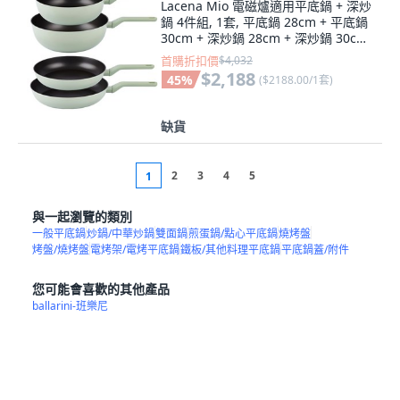
Lacena Mio 電磁爐適用平底鍋 + 深炒
鍋 4件組, 1套, 平底鍋 28cm + 平底鍋
30cm + 深炒鍋 28cm + 深炒鍋 30cm,
混合色
首購折扣價
$4,032
$2,188
45
%
(
$2188.00/1套
)
缺貨
2
3
4
5
1
與一起瀏覽的類別
一般平底鍋
炒鍋/中華炒鍋
雙面鍋
煎蛋鍋/點心平底鍋
燒烤盤
烤盤/燒烤盤
電烤架/電烤平底鍋
鐵板/其他料理平底鍋
平底鍋蓋/附件
您可能會喜歡的其他產品
ballarini-班樂尼