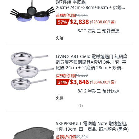
鍋7件組 平底鍋
20cm+24cm+28cm+30cm + 炒鍋
24cm+28cm+30cm, 1套, 煎鍋
首購折扣價
$6,641
(20cm、24cm、28cm、30cm）+宮
$2,838
57
%
(
$2838.00/1套
)
廷鍋(24cm、28cm、30cm）
8/12 星期三
預計送達
免運
LiViNG ART Cielo 電磁爐適用 無研磨
劑五層不鏽鋼鍋具A套組 3件, 1套, 平
底鍋 24cm + 平底鍋 28cm + 炒鍋
28cm, 單一顏色
首購折扣價
$5,329
$3,646
31
%
(
$3646.00/1套
)
8/12 星期三
預計送達
免運
(
1
)
SKEPPSHULT 電磁爐 Note 燉烤盤組,
1套, 19cm, 單一商品, 照片顏色 (黑色)
首購折扣價
$9,804