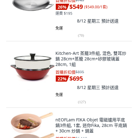
首購折扣價
$749
$549
26
%
(
$549.00/1套
)
運費 $195
8/12 星期三
預計送達
免運
(
70
)
Kitchen-Art 蒸籠3件組, 混色, 雙耳炒
鍋 28cm+蒸籠 28cm+矽膠玻璃蓋
28cm, 1組
首購折扣價
$895
$695
22
%
8/12 星期三
預計送達
免運
(
127
)
nEOFLam FIKA Objet 電磁爐用平底
鍋3件組, 1套, 迷你Fika, 28cm 平底鍋
+ 30cm 炒鍋 + 鍋蓋