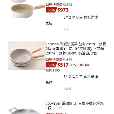
首購折扣價
$2,812
$973
65
%
8/12 星期三
預計送達
免運
(
1
)
Tamsaa 陶瓷塗層平底鍋 28cm + 炒鍋
28cm 套組 (可使用於電磁爐), 平底鍋
28cm + 炒鍋 28cm, 奶油白, 2個
首購折扣價
$1,316
$517
60
%
(
$258.50/1套
)
運費 $195
8/12 星期三
預計送達
免運
(
2665
)
cookever 電磁爐 IH 三層不鏽鋼烤盤,
1個, 30cm