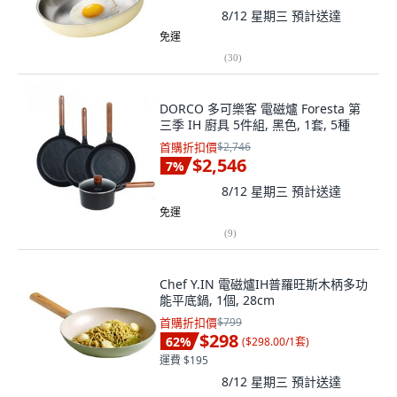
8/12 星期三
預計送達
免運
(
30
)
DORCO 多可樂客 電磁爐 Foresta 第
三季 IH 廚具 5件組, 黑色, 1套, 5種
首購折扣價
$2,746
$2,546
7
%
8/12 星期三
預計送達
免運
(
9
)
Chef Y.IN 電磁爐IH普羅旺斯木柄多功
能平底鍋, 1個, 28cm
首購折扣價
$799
$298
62
%
(
$298.00/1套
)
運費 $195
8/12 星期三
預計送達