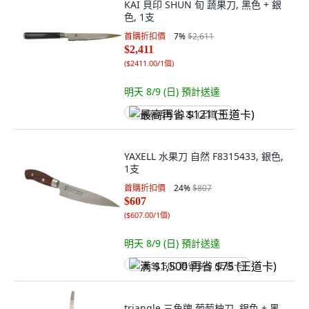
KAI 貝印 SHUN 旬 蔬果刀, 黑色 + 銀
色, 1支
首購折扣價
7
%
$2,611
$2,411
(
$2411.00/1個
)
明天 8/9 (日)
預計送達
最高再省 $121 (王道卡)
YAXELL 水果刀 自然 F8315433, 銀色,
1支
首購折扣價
24
%
$807
$607
(
$607.00/1個
)
明天 8/9 (日)
預計送達
满 $1,500 再省 $75 (王道卡)
triangle 三角牌 葡萄柚刀, 銀色 + 黑