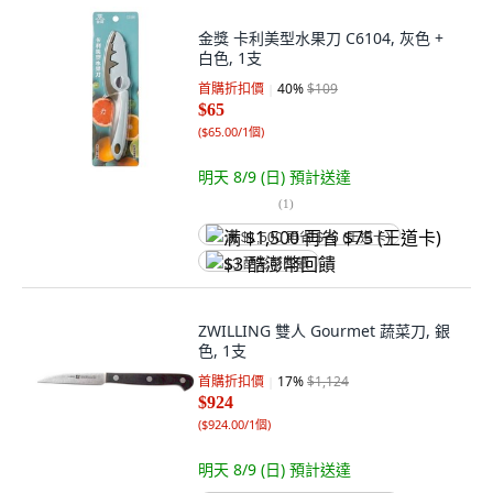
金獎 卡利美型水果刀 C6104, 灰色 +
白色, 1支
首購折扣價
40
%
$109
$65
(
$65.00/1個
)
明天 8/9 (日)
預計送達
(
1
)
满 $1,500 再省 $75 (王道卡)
$3 酷澎幣回饋
ZWILLING 雙人 Gourmet 蔬菜刀, 銀
色, 1支
首購折扣價
17
%
$1,124
$924
(
$924.00/1個
)
明天 8/9 (日)
預計送達