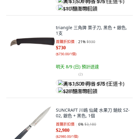
满 $1,500 再省 $75 (王道卡)
$10 酷澎幣回饋
triangle 三角牌 栗子刀, 黑色 + 銀色,
1支
首購折扣價
21
%
$930
$730
(
$730.00/1個
)
明天 8/9 (日)
預計送達
(
2
)
满 $1,500 再省 $75 (王道卡)
$28 酷澎幣回饋
SUNCRAFT 川嶋 仙藏 水果刀 鎚紋 SZ-
02, 銀色 + 黑色, 1個
首購折扣價
6
%
$3,180
$2,980
(
$2980.00/1個
)