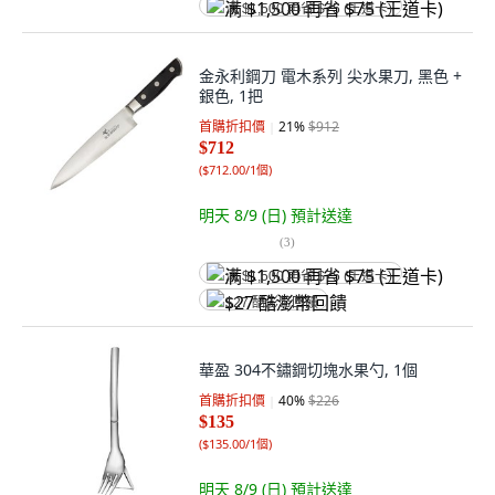
满 $1,500 再省 $75 (王道卡)
金永利鋼刀 電木系列 尖水果刀, 黑色 +
銀色, 1把
首購折扣價
21
%
$912
$712
(
$712.00/1個
)
明天 8/9 (日)
預計送達
(
3
)
满 $1,500 再省 $75 (王道卡)
$27 酷澎幣回饋
華盈 304不鏽鋼切塊水果勺, 1個
首購折扣價
40
%
$226
$135
(
$135.00/1個
)
明天 8/9 (日)
預計送達