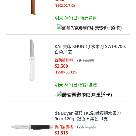
(
$802.00/1個
)
明天 8/9 (日)
預計送達
满 $1,500 再省 $75 (王道卡)
KAI 貝印 SHUN 旬 水果刀 SWT-0700,
白色, 1支
首購折扣價
7
%
$2,780
$2,580
(
$2580.00/1個
)
明天 8/9 (日)
預計送達
最高再省 $129 (王道卡)
de Buyer 畢耶 FK2碳纖握把水果刀
9cm 120g, 銀色 + 黑色, 1支
折扣後價格
12
%
$1,722
$1,515