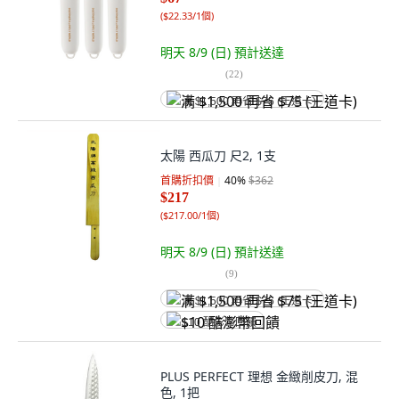
(
$22.33/1個
)
明天 8/9 (日)
預計送達
(
22
)
满 $1,500 再省 $75 (王道卡)
太陽 西瓜刀 尺2, 1支
首購折扣價
40
%
$362
$217
(
$217.00/1個
)
明天 8/9 (日)
預計送達
(
9
)
满 $1,500 再省 $75 (王道卡)
$10 酷澎幣回饋
PLUS PERFECT 理想 金緻削皮刀, 混
色, 1把