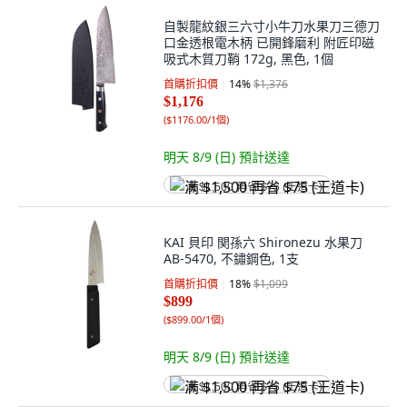
自製龍紋銀三六寸小牛刀水果刀三德刀
口金透根電木柄 已開鋒磨利 附匠印磁
吸式木質刀鞘 172g, 黑色, 1個
首購折扣價
14
%
$1,376
$1,176
(
$1176.00/1個
)
明天 8/9 (日)
預計送達
满 $1,500 再省 $75 (王道卡)
KAI 貝印 関孫六 Shironezu 水果刀
AB-5470, 不鏽鋼色, 1支
首購折扣價
18
%
$1,099
$899
(
$899.00/1個
)
明天 8/9 (日)
預計送達
满 $1,500 再省 $75 (王道卡)