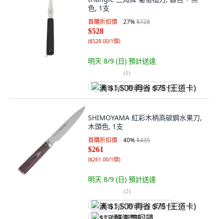
色, 1支
首購折扣價
27
%
$728
$528
(
$528.00/1個
)
明天 8/9 (日)
預計送達
(
1
)
满 $1,500 再省 $75 (王道卡)
SHIMOYAMA 紅彩木柄高碳鋼水果刀,
木頭色, 1支
首購折扣價
40
%
$435
$261
(
$261.00/1個
)
明天 8/9 (日)
預計送達
(
2
)
满 $1,500 再省 $75 (王道卡)
$13 酷澎幣回饋