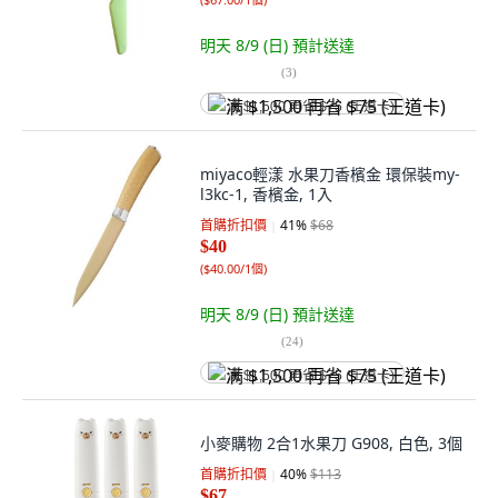
明天 8/9 (日)
預計送達
(
3
)
满 $1,500 再省 $75 (王道卡)
miyaco輕漾 水果刀香檳金 環保裝my-
l3kc-1, 香檳金, 1入
首購折扣價
41
%
$68
$40
(
$40.00/1個
)
明天 8/9 (日)
預計送達
(
24
)
满 $1,500 再省 $75 (王道卡)
小麥購物 2合1水果刀 G908, 白色, 3個
首購折扣價
40
%
$113
$67