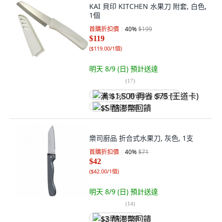
KAI 貝印 KITCHEN 水果刀 附套, 白色,
1個
首購折扣價
40
%
$199
$119
(
$119.00/1個
)
明天 8/9 (日)
預計送達
(
17
)
满 $1,500 再省 $75 (王道卡)
$5 酷澎幣回饋
樂司廚品 折合式水果刀, 灰色, 1支
首購折扣價
40
%
$71
$42
(
$42.00/1個
)
明天 8/9 (日)
預計送達
(
14
)
$3 酷澎幣回饋