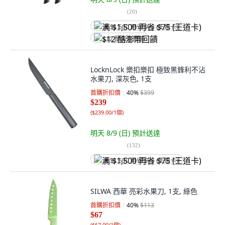
(
20
)
满 $1,500 再省 $75 (王道卡)
$12 酷澎幣回饋
LocknLock 樂扣樂扣 極致黑鋒利不沾
水果刀, 深灰色, 1支
首購折扣價
40
%
$399
$239
(
$239.00/1個
)
明天 8/9 (日)
預計送達
(
132
)
满 $1,500 再省 $75 (王道卡)
SILWA 西華 亮彩水果刀, 1支, 綠色
首購折扣價
40
%
$113
$67
(
$67.00/1個
)