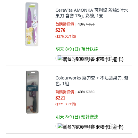
CeraVita AMONKA 可利鍋 彩繪5吋水
果刀 含套 78g, 彩繪, 1支
首購折扣價
40
%
$461
$276
(
$276.00/1個
)
明天 8/9 (日)
預計送達
满 $1,500 再省 $75 (王道卡)
Colourworks 磨刀套 + 不沾蔬果刀, 紫
色, 1組
首購折扣價
40
%
$369
$221
(
$221.00/1個
)
明天 8/9 (日)
預計送達
满 $1,500 再省 $75 (王道卡)