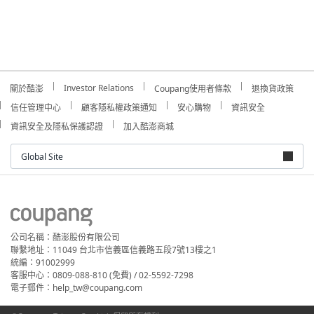
Investor Relations
關於酷澎
Coupang使用者條款
退換貨政策
信任管理中心
顧客隱私權政策通知
安心購物
資訊安全
資訊安全及隱私保護認證
加入酷澎商城
Global Site
公司名稱：酷澎股份有限公司
聯繫地址：11049 台北市信義區信義路五段7號13樓之1
統編：91002999
客服中心：0809-088-810 (免費) / 02-5592-7298
電子郵件：help_tw@coupang.com