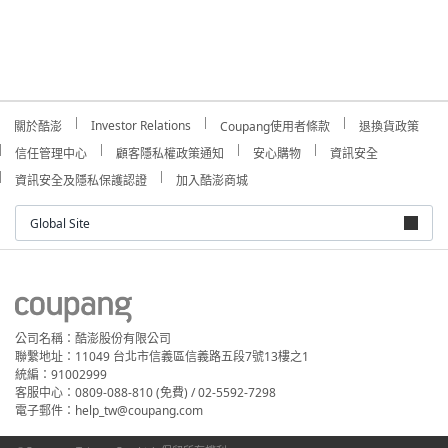
Investor Relations
關於酷澎
Coupang使用者條款
退換貨政策
信任管理中心
顧客隱私權政策通知
安心購物
資訊安全
資訊安全及隱私保護認證
加入酷澎商城
Global Site
公司名稱：酷澎股份有限公司
聯繫地址：11049 台北市信義區信義路五段7號13樓之1
統編：91002999
客服中心：0809-088-810 (免費) / 02-5592-7298
電子郵件：help_tw@coupang.com