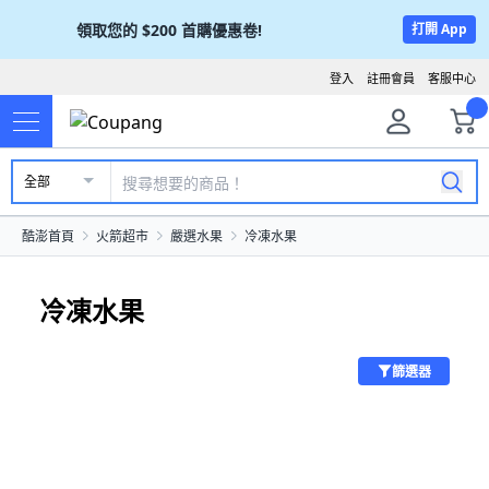
領取您的
$200
首購優惠卷!
打開 App
登入
註冊會員
客服中心
全部
酷澎首頁
火箭超市
嚴選水果
冷凍水果
冷凍水果
篩選器