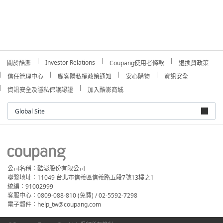
Investor Relations
關於酷澎
Coupang使用者條款
退換貨政策
信任管理中心
顧客隱私權政策通知
安心購物
資訊安全
資訊安全及隱私保護認證
加入酷澎商城
Global Site
公司名稱：酷澎股份有限公司
聯繫地址：11049 台北市信義區信義路五段7號13樓之1
統編：91002999
客服中心：0809-088-810 (免費) / 02-5592-7298
電子郵件：help_tw@coupang.com