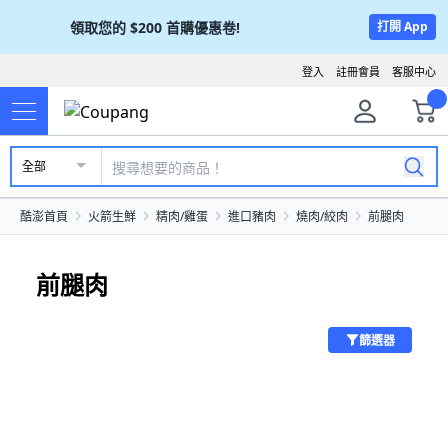
領取您的
$200
首購優惠卷!
打開 App
登入
註冊會員
客服中心
全部
酷澎首頁
火箭生鮮
精肉/雞蛋
進口豬肉
燒肉/絞肉
前腿肉
前腿肉
篩選器