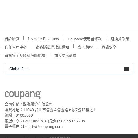
Investor Relations
關於酷澎
Coupang使用者條款
退換貨政策
信任管理中心
顧客隱私權政策通知
安心購物
資訊安全
資訊安全及隱私保護認證
加入酷澎商城
Global Site
公司名稱：酷澎股份有限公司
聯繫地址：11049 台北市信義區信義路五段7號13樓之1
統編：91002999
客服中心：0809-088-810 (免費) / 02-5592-7298
電子郵件：help_tw@coupang.com