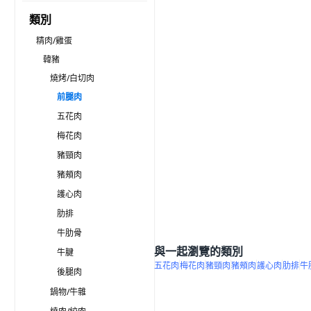
類別
精肉/雞蛋
韓豬
燒烤/白切肉
前腿肉
五花肉
梅花肉
豬頸肉
豬頰肉
護心肉
肋排
牛肋骨
與一起瀏覽的類別
牛腱
五花肉
梅花肉
豬頸肉
豬頰肉
護心肉
肋排
牛
後腿肉
鍋物/牛雜