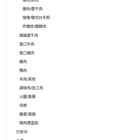
燒肉/絞肉
燉肉/醬牛肉
咖哩/韓式炒冬粉
炸豬排/糖醋肉
韓國產牛肉
進口牛肉
進口豬肉
雞肉
鴨肉
羊肉/其他
調味肉/加工肉
火腿/香腸
培根
雞蛋/蛋類
精肉禮盒組
打折中