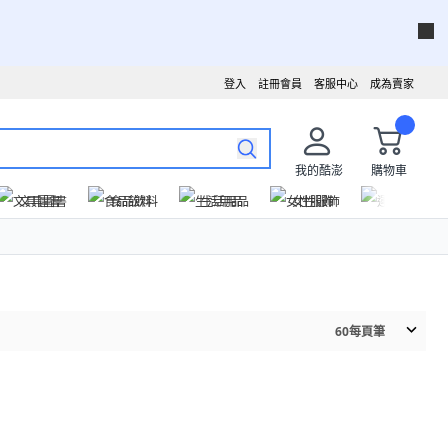
登入
註冊會員
客服中心
成為賣家
我的酷澎
購物車
文具圖書
食品飲料
生活用品
女性服飾
運動戶外
60
每頁筆