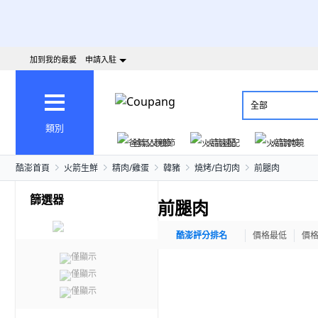
加到我的最愛
申請入駐
全部
類別
爸氣父親節
火箭速配
火箭跨境
酷澎首頁
火箭生鮮
精肉/雞蛋
韓豬
燒烤/白切肉
前腿肉
篩選器
前腿肉
酷澎評分排名
價格最低
價
僅顯示
僅顯示
僅顯示