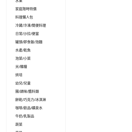
水果
家庭限時特價
料理懶人包
冷藏/冷凍/簡便料理
日常/沙拉/便當
罐頭/即食飯/泡麵
水產/乾魚
泡菜/小菜
米/雜糧
烘培
幼兒/兒童
腸/調味/醬料類
餅乾/巧克力/冰淇淋
咖啡/飲品/礦泉水
牛奶/乳製品
蔬菜