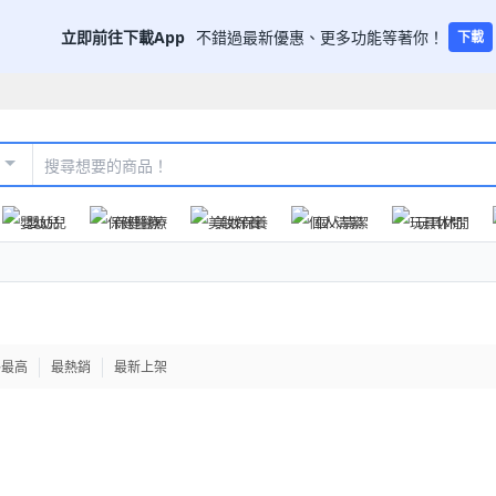
立即前往下載App
不錯過最新優惠、更多功能等著你！
下載
嬰幼兒
保健醫療
美妝保養
個人清潔
玩具休閒
格最高
最熱銷
最新上架