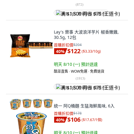
(
872
)
满 $1,500 再省 $75 (王道卡)
Lay's 樂事 大波浪洋芋片 椒香嫩雞,
30.5g, 12包
首購折扣價
$204
$122
40
%
(
$3.33/10g
)
明天 8/10 (一)
預計送達
酷澎直售 ∙ WOW免運 ∙ 免費退貨
(
1913
)
满 $1,500 再省 $75 (王道卡)
統一 阿Q桶麵 生猛海鮮風味, 6入
首購折扣價
$178
$106
40
%
(
$17.67/1個
)
明天 8/10 (一)
預計送達