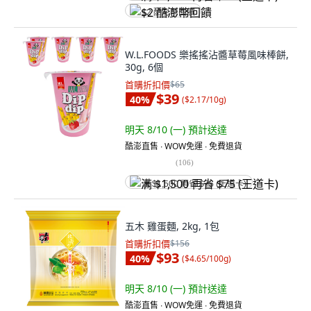
$2 酷澎幣回饋
W.L.FOODS 樂搖搖沾醬草莓風味棒餅,
30g, 6個
首購折扣價
$65
$39
40
%
(
$2.17/10g
)
明天 8/10 (一)
預計送達
酷澎直售 ∙ WOW免運 ∙ 免費退貨
(
106
)
满 $1,500 再省 $75 (王道卡)
五木 雞蛋麵, 2kg, 1包
首購折扣價
$156
$93
40
%
(
$4.65/100g
)
明天 8/10 (一)
預計送達
酷澎直售 ∙ WOW免運 ∙ 免費退貨