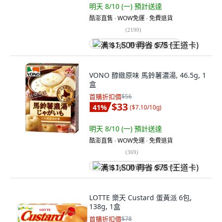
明天 8/10 (一)
預計送達
酷澎直售 ∙ WOW免運 ∙ 免費退貨
(
2190
)
满 $1,500 再省 $75 (王道卡)
VONO 醇緻原味 馬鈴薯濃湯, 46.5g, 1
盒
首購折扣價
$56
$33
41
%
(
$7.10/10g
)
明天 8/10 (一)
預計送達
酷澎直售 ∙ WOW免運 ∙ 免費退貨
(
369
)
满 $1,500 再省 $75 (王道卡)
LOTTE 樂天 Custard 蛋黃派 6包,
138g, 1盒
首購折扣價
$78