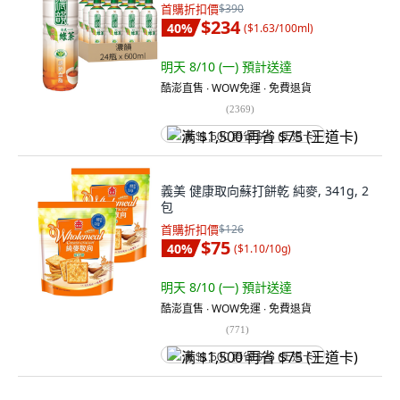
首購折扣價
$390
$234
40
%
(
$1.63/100ml
)
明天 8/10 (一)
預計送達
酷澎直售 ∙ WOW免運 ∙ 免費退貨
(
2369
)
满 $1,500 再省 $75 (王道卡)
義美 健康取向蘇打餅乾 純麥, 341g, 2
包
首購折扣價
$126
$75
40
%
(
$1.10/10g
)
明天 8/10 (一)
預計送達
酷澎直售 ∙ WOW免運 ∙ 免費退貨
(
771
)
满 $1,500 再省 $75 (王道卡)