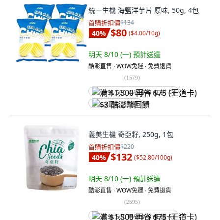
統一生機 海鹽洋芋片 原味, 50g, 4包
首購折扣價
$134
$80
40
%
(
$4.00/10g
)
明天 8/10 (一)
預計送達
酷澎直售 ∙ WOW免運 ∙ 免費退貨
(
1579
)
满 $1,500 再省 $75 (王道卡)
$3 酷澎幣回饋
義美生機 奇亞籽, 250g, 1包
首購折扣價
$220
$132
40
%
(
$52.80/100g
)
明天 8/10 (一)
預計送達
酷澎直售 ∙ WOW免運 ∙ 免費退貨
(
2595
)
满 $1,500 再省 $75 (王道卡)