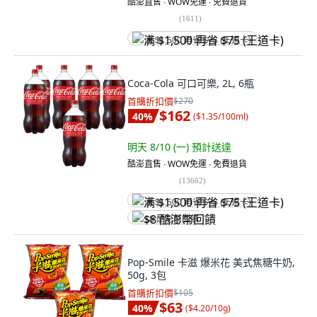
酷澎直售 ∙ WOW免運 ∙ 免費退貨
(
1611
)
满 $1,500 再省 $75 (王道卡)
Coca-Cola 可口可樂, 2L, 6瓶
首購折扣價
$270
$162
40
%
(
$1.35/100ml
)
明天 8/10 (一)
預計送達
酷澎直售 ∙ WOW免運 ∙ 免費退貨
(
13662
)
满 $1,500 再省 $75 (王道卡)
$8 酷澎幣回饋
Pop-Smile 卡滋 爆米花 美式焦糖牛奶,
50g, 3包
首購折扣價
$105
$63
40
%
(
$4.20/10g
)