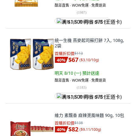
酷澎直售 ∙ WOW免運 ∙ 免費退貨
(
1987
)
满 $1,500 再省 $75 (王道卡)
統一生機 燕麥起司蘇打餅 7入, 108g,
2袋
首購折扣價
$113
$67
40
%
(
$3.10/10g
)
明天 8/10 (一)
預計送達
酷澎直售 ∙ WOW免運 ∙ 免費退貨
(
1183
)
满 $1,500 再省 $75 (王道卡)
維力 素飄香 麻辣燙風味麵 90g, 10包
首購折扣價
$138
$82
40
%
(
$9.11/100g
)