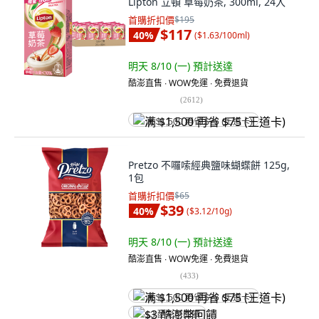
Lipton 立頓 草莓奶茶, 300ml, 24入
首購折扣價
$195
$117
40
%
(
$1.63/100ml
)
明天 8/10 (一)
預計送達
酷澎直售 ∙ WOW免運 ∙ 免費退貨
(
2612
)
满 $1,500 再省 $75 (王道卡)
Pretzo 不囉嗦經典鹽味蝴蝶餅 125g,
1包
首購折扣價
$65
$39
40
%
(
$3.12/10g
)
明天 8/10 (一)
預計送達
酷澎直售 ∙ WOW免運 ∙ 免費退貨
(
433
)
满 $1,500 再省 $75 (王道卡)
$3 酷澎幣回饋