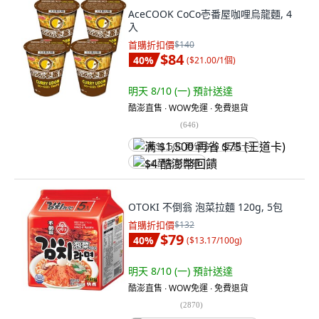
AceCOOK CoCo壱番屋咖哩烏龍麵, 4
入
首購折扣價
$140
$84
40
%
(
$21.00/1個
)
明天 8/10 (一)
預計送達
酷澎直售 ∙ WOW免運 ∙ 免費退貨
(
646
)
满 $1,500 再省 $75 (王道卡)
$4 酷澎幣回饋
OTOKI 不倒翁 泡菜拉麵 120g, 5包
首購折扣價
$132
$79
40
%
(
$13.17/100g
)
明天 8/10 (一)
預計送達
酷澎直售 ∙ WOW免運 ∙ 免費退貨
(
2870
)