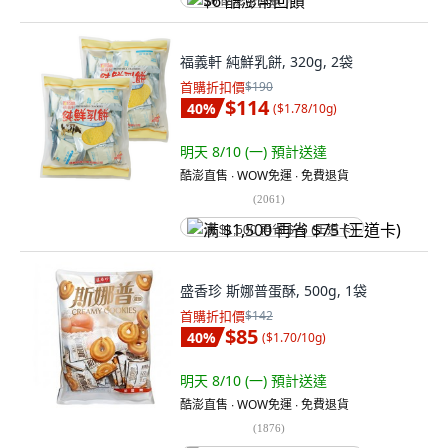
$6 酷澎幣回饋
福義軒 純鮮乳餅, 320g, 2袋
首購折扣價
$190
$114
40
%
(
$1.78/10g
)
明天 8/10 (一)
預計送達
酷澎直售 ∙ WOW免運 ∙ 免費退貨
(
2061
)
满 $1,500 再省 $75 (王道卡)
盛香珍 斯娜普蛋酥, 500g, 1袋
首購折扣價
$142
$85
40
%
(
$1.70/10g
)
明天 8/10 (一)
預計送達
酷澎直售 ∙ WOW免運 ∙ 免費退貨
(
1876
)