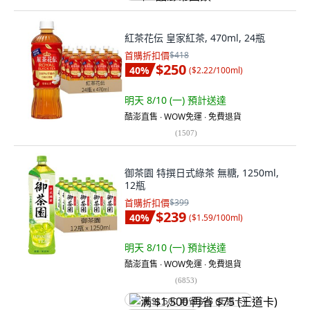
紅茶花伝 皇家紅茶, 470ml, 24瓶
首購折扣價
$418
$250
40
%
(
$2.22/100ml
)
明天 8/10 (一)
預計送達
酷澎直售 ∙ WOW免運 ∙ 免費退貨
(
1507
)
御茶園 特撰日式綠茶 無糖, 1250ml,
12瓶
首購折扣價
$399
$239
40
%
(
$1.59/100ml
)
明天 8/10 (一)
預計送達
酷澎直售 ∙ WOW免運 ∙ 免費退貨
(
6853
)
满 $1,500 再省 $75 (王道卡)