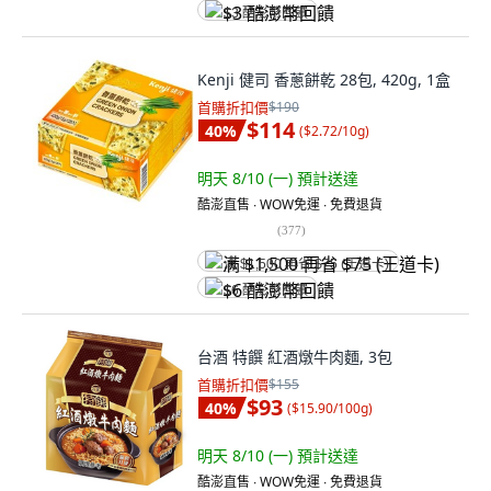
$3 酷澎幣回饋
Kenji 健司 香蔥餅乾 28包, 420g, 1盒
首購折扣價
$190
$114
40
%
(
$2.72/10g
)
明天 8/10 (一)
預計送達
酷澎直售 ∙ WOW免運 ∙ 免費退貨
(
377
)
满 $1,500 再省 $75 (王道卡)
$6 酷澎幣回饋
台酒 特饌 紅酒燉牛肉麵, 3包
首購折扣價
$155
$93
40
%
(
$15.90/100g
)
明天 8/10 (一)
預計送達
酷澎直售 ∙ WOW免運 ∙ 免費退貨