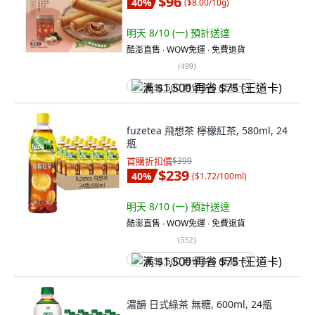
$96
40
%
(
$8.00/10g
)
明天 8/10 (一)
預計送達
酷澎直售 ∙ WOW免運 ∙ 免費退貨
(
499
)
满 $1,500 再省 $75 (王道卡)
fuzetea 飛想茶 檸檬紅茶, 580ml, 24
瓶
首購折扣價
$399
$239
40
%
(
$1.72/100ml
)
明天 8/10 (一)
預計送達
酷澎直售 ∙ WOW免運 ∙ 免費退貨
(
552
)
满 $1,500 再省 $75 (王道卡)
濃韻 日式綠茶 無糖, 600ml, 24瓶