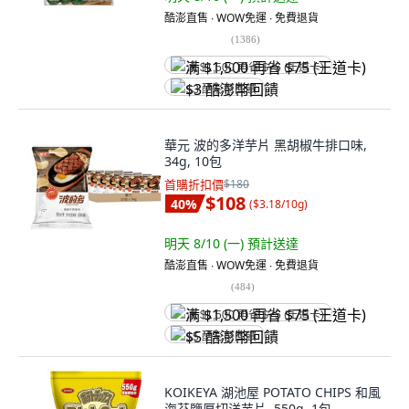
酷澎直售 ∙ WOW免運 ∙ 免費退貨
(
1386
)
满 $1,500 再省 $75 (王道卡)
$3 酷澎幣回饋
華元 波的多洋芋片 黑胡椒牛排口味,
34g, 10包
首購折扣價
$180
$108
40
%
(
$3.18/10g
)
明天 8/10 (一)
預計送達
酷澎直售 ∙ WOW免運 ∙ 免費退貨
(
484
)
满 $1,500 再省 $75 (王道卡)
$5 酷澎幣回饋
KOIKEYA 湖池屋 POTATO CHIPS 和風
海苔鹽厚切洋芋片, 550g, 1包