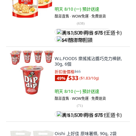
明天 8/10 (一)
預計送達
酷澎直售 ∙ WOW免運 ∙ 免費退貨
(
638
)
满 $1,500 再省 $75 (王道卡)
$4 酷澎幣回饋
W.L.FOODS 樂搖搖沾醬巧克力棒餅,
30g, 6個
折扣後價格
$65
$33
49
%
(
$1.83/10g
)
明天 8/10 (一)
預計送達
酷澎直售 ∙ WOW免運 ∙ 免費退貨
(
71
)
满 $1,500 再省 $75 (王道卡)
Oishi 上好佳 原味薯條, 90g, 2袋