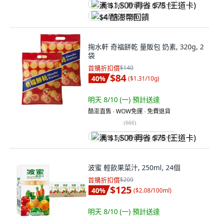
满 $1,500 再省 $75 (王道卡)
$4 酷澎幣回饋
掬水軒 奇福餅乾 量販包 奶素, 320g, 2
袋
首購折扣價
$140
$84
40
%
(
$1.31/10g
)
明天 8/10 (一)
預計送達
酷澎直售 ∙ WOW免運 ∙ 免費退貨
(
666
)
满 $1,500 再省 $75 (王道卡)
波蜜 輕飲果菜汁, 250ml, 24個
首購折扣價
$209
$125
40
%
(
$2.08/100ml
)
明天 8/10 (一)
預計送達