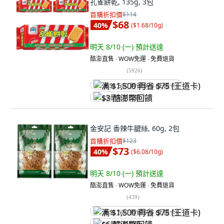
孔雀餅乾, 135g, 3包
首購折扣價
$114
$68
40
%
(
$1.68/10g
)
明天 8/10 (一)
預計送達
酷澎直售 ∙ WOW免運 ∙ 免費退貨
(
5926
)
满 $1,500 再省 $75 (王道卡)
$3 酷澎幣回饋
金安記 香辣牛腱絲, 60g, 2包
首購折扣價
$123
$73
40
%
(
$6.08/10g
)
明天 8/10 (一)
預計送達
酷澎直售 ∙ WOW免運 ∙ 免費退貨
(
439
)
满 $1,500 再省 $75 (王道卡)