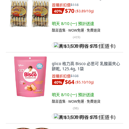
首購折扣價
$118
$70
40
%
(
$3.89/10g
)
明天 8/10 (一)
預計送達
酷澎直售 ∙ WOW免運 ∙ 免費退貨
(
419
)
满 $1,500 再省 $75 (王道卡)
glico 格力高 Bisco 必思可 乳酸菌夾心
餅乾, 125.4g, 1袋
首購折扣價
$108
$64
40
%
(
$5.10/10g
)
明天 8/10 (一)
預計送達
酷澎直售 ∙ WOW免運 ∙ 免費退貨
(
98
)
满 $1,500 再省 $75 (王道卡)