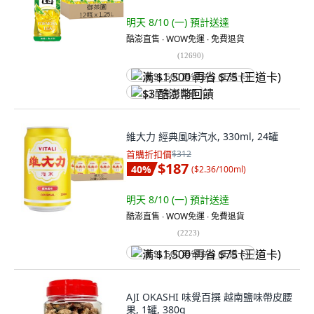
明天 8/10 (一)
預計送達
酷澎直售 ∙ WOW免運 ∙ 免費退貨
(
12690
)
满 $1,500 再省 $75 (王道卡)
$3 酷澎幣回饋
維大力 經典風味汽水, 330ml, 24罐
首購折扣價
$312
$187
40
%
(
$2.36/100ml
)
明天 8/10 (一)
預計送達
酷澎直售 ∙ WOW免運 ∙ 免費退貨
(
2223
)
满 $1,500 再省 $75 (王道卡)
AJI OKASHI 味覺百撰 越南鹽味帶皮腰
果, 1罐, 380g