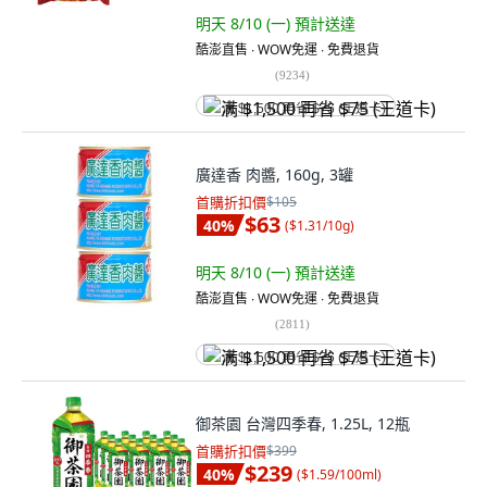
明天 8/10 (一)
預計送達
酷澎直售 ∙ WOW免運 ∙ 免費退貨
(
9234
)
满 $1,500 再省 $75 (王道卡)
廣達香 肉醬, 160g, 3罐
首購折扣價
$105
$63
40
%
(
$1.31/10g
)
明天 8/10 (一)
預計送達
酷澎直售 ∙ WOW免運 ∙ 免費退貨
(
2811
)
满 $1,500 再省 $75 (王道卡)
御茶園 台灣四季春, 1.25L, 12瓶
首購折扣價
$399
$239
40
%
(
$1.59/100ml
)