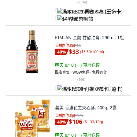
(
2534
)
满 $1,500 再省 $75 (王道卡)
$4 酷澎幣回饋
KIMLAN 金蘭 甘醇油膏, 590ml, 1瓶
首購折扣價
$55
$33
40
%
(
$5.59/100ml
)
明天 8/10 (一)
預計送達
酷澎直售 ∙ WOW免運 ∙ 免費退貨
(
566
)
满 $1,500 再省 $75 (王道卡)
義美 香濃花生夾心酥, 400g, 2袋
首購折扣價
$178
$106
40
%
(
$1.33/10g
)
明天 8/10 (一)
預計送達