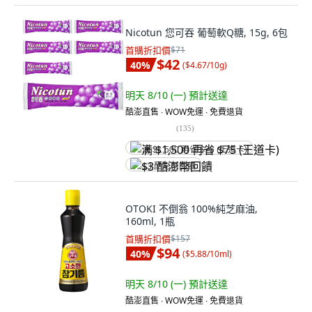
Nicotun 您可吞 葡萄軟Q糖, 15g, 6包
首購折扣價
$71
$42
40
%
(
$4.67/10g
)
明天 8/10 (一)
預計送達
酷澎直售 ∙ WOW免運 ∙ 免費退貨
(
135
)
满 $1,500 再省 $75 (王道卡)
$3 酷澎幣回饋
OTOKI 不倒翁 100%純芝麻油,
160ml, 1瓶
首購折扣價
$157
$94
40
%
(
$5.88/10ml
)
明天 8/10 (一)
預計送達
酷澎直售 ∙ WOW免運 ∙ 免費退貨