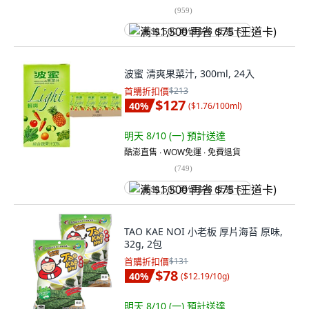
(
959
)
满 $1,500 再省 $75 (王道卡)
波蜜 清爽果菜汁, 300ml, 24入
首購折扣價
$213
$127
40
%
(
$1.76/100ml
)
明天 8/10 (一)
預計送達
酷澎直售 ∙ WOW免運 ∙ 免費退貨
(
749
)
满 $1,500 再省 $75 (王道卡)
TAO KAE NOI 小老板 厚片海苔 原味,
32g, 2包
首購折扣價
$131
$78
40
%
(
$12.19/10g
)
明天 8/10 (一)
預計送達