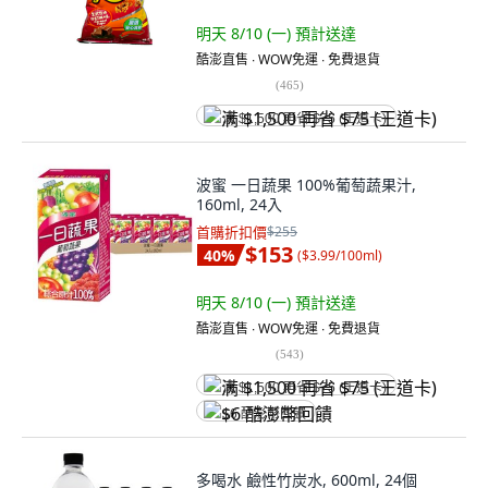
明天 8/10 (一)
預計送達
酷澎直售 ∙ WOW免運 ∙ 免費退貨
(
465
)
满 $1,500 再省 $75 (王道卡)
波蜜 一日蔬果 100%葡萄蔬果汁,
160ml, 24入
首購折扣價
$255
$153
40
%
(
$3.99/100ml
)
明天 8/10 (一)
預計送達
酷澎直售 ∙ WOW免運 ∙ 免費退貨
(
543
)
满 $1,500 再省 $75 (王道卡)
$6 酷澎幣回饋
多喝水 鹼性竹炭水, 600ml, 24個