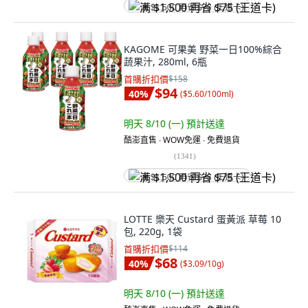
满 $1,500 再省 $75 (王道卡)
KAGOME 可果美 野菜一日100%綜合
蔬果汁, 280ml, 6瓶
首購折扣價
$158
$94
40
%
(
$5.60/100ml
)
明天 8/10 (一)
預計送達
酷澎直售 ∙ WOW免運 ∙ 免費退貨
(
1341
)
满 $1,500 再省 $75 (王道卡)
LOTTE 樂天 Custard 蛋黃派 草莓 10
包, 220g, 1袋
首購折扣價
$114
$68
40
%
(
$3.09/10g
)
明天 8/10 (一)
預計送達