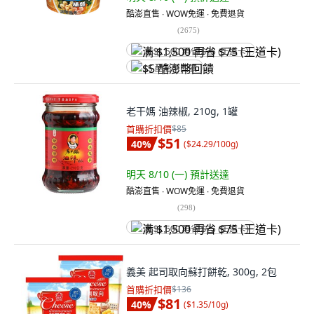
酷澎直售 ∙ WOW免運 ∙ 免費退貨
(
2675
)
满 $1,500 再省 $75 (王道卡)
$5 酷澎幣回饋
老干媽 油辣椒, 210g, 1罐
首購折扣價
$85
$51
40
%
(
$24.29/100g
)
明天 8/10 (一)
預計送達
酷澎直售 ∙ WOW免運 ∙ 免費退貨
(
298
)
满 $1,500 再省 $75 (王道卡)
義美 起司取向蘇打餅乾, 300g, 2包
首購折扣價
$136
$81
40
%
(
$1.35/10g
)