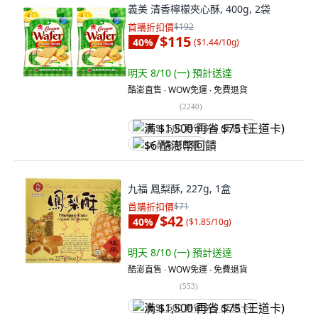
義美 清香檸檬夾心酥, 400g, 2袋
首購折扣價
$192
$115
40
%
(
$1.44/10g
)
明天 8/10 (一)
預計送達
酷澎直售 ∙ WOW免運 ∙ 免費退貨
(
2240
)
满 $1,500 再省 $75 (王道卡)
$6 酷澎幣回饋
九福 鳳梨酥, 227g, 1盒
首購折扣價
$71
$42
40
%
(
$1.85/10g
)
明天 8/10 (一)
預計送達
酷澎直售 ∙ WOW免運 ∙ 免費退貨
(
553
)
满 $1,500 再省 $75 (王道卡)