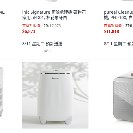
4L,
inic Signature 廚餘處理機 礦物石
pureal Clea
家用, iFD01, 棉花象牙白
機, PFC-100, 
首購折扣價
2
%
$7,073
首購折扣價
37
%
$6,873
$11,818
8/11 星期二
預計送達
8/11 星期二
預
(
650
)