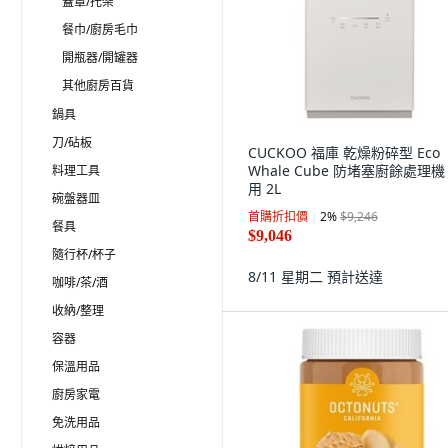
蓋罩/托架
餐巾/廚房毛巾
開瓶器/開罐器
其他廚房百貨
鍋具
刀/砧板
CUCKOO 福庫 乾燥粉碎型 Eco
Whale Cube 防堵塞廚餘處理機
料理工具
用 2L
碗盤器皿
首購折扣價
2
%
$9,246
餐具
$9,046
隨行杯/杯子
8/11 星期二
預計送達
咖啡/茶/酒
收納/整理
容器
保溫用品
廚房家電
免洗用品