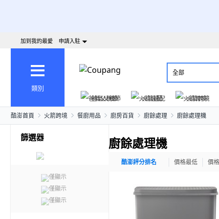
加到我的最愛
申請入駐
全部
類別
爸氣父親節
火箭速配
火箭跨境
酷澎首頁
火箭跨境
餐廚用品
廚房百貨
廚餘處理
廚餘處理機
篩選器
廚餘處理機
酷澎評分排名
價格最低
價
僅顯示
僅顯示
僅顯示