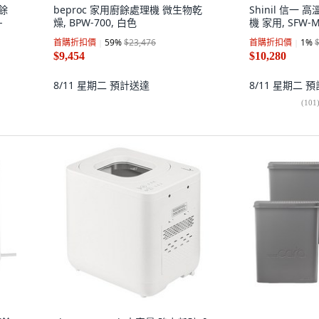
餘
beproc 家用廚餘處理機 微生物乾
Shinil 信一 
-
燥, BPW-700, 白色
機 家用, SFW-
首購折扣價
59
%
$23,476
首購折扣價
1
%
$9,454
$10,280
8/11 星期二
預計送達
8/11 星期二
預
(
101