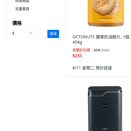
烘焙用品
兒童餐具
價格
$
~
搜尋
OCTONUTS 腰果奶油脆片, 1個,
454g
首購折扣價
45
%
$435
$235
8/11 星期二
預計送達