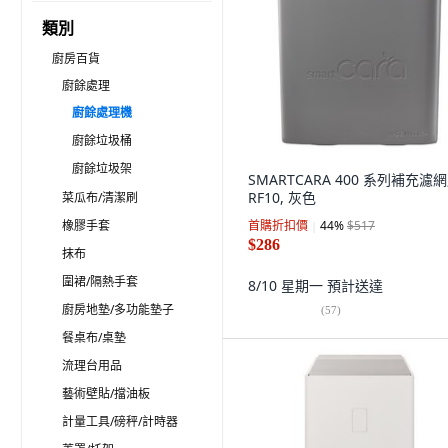
類別
廚房百貨
廚餘處理
廚餘處理機
廚餘垃圾桶
廚餘垃圾架
SMARTCARA 400 系列補充濾網
RF10, 灰色
菜瓜布/清潔刷
橡膠手套
首購折扣價
44
%
$517
$286
抹布
圍裙/隔熱手套
8/10 星期一
預計送達
廚房地墊/多功能墊子
(
57
)
餐桌布/桌墊
流理台用品
藝術壁貼/擋油板
計量工具/磅秤/計時器