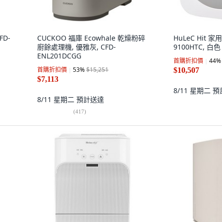
FD-
CUCKOO 福庫 Ecowhale 乾燥粉碎
HuLeC Hit 
廚餘處理機, 優雅灰, CFD-
9100HTC, 白色
ENL201DCGG
首購折扣價
44
%
首購折扣價
53
%
$15,251
$10,507
$7,113
8/11 星期二
預
8/11 星期二
預計送達
(
417
)