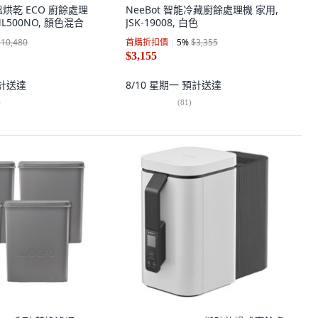
高溫烘乾 ECO 廚餘處理
NeeBot 智能冷藏廚餘處理機 家用,
ML500NO, 顏色混合
JSK-19008, 白色
$10,480
首購折扣價
5
%
$3,355
$3,155
計送達
8/10 星期一
預計送達
)
(
81
)