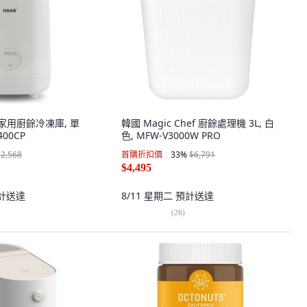
L 家用廚餘冷凍庫, 單
韓國 Magic Chef 廚餘處理機 3L, 白
400CP
色, MFW-V3000W PRO
$2,568
首購折扣價
33
%
$6,791
$4,495
計送達
8/11 星期二
預計送達
)
(
26
)