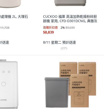
處理機 2L, 大理石
CUCKOO 福庫 高溫加熱乾燥粉碎廚
餘機 家用, CFD-D301DCNG, 典雅灰
$11,726
首購折扣價
2
%
$9,039
$8,839
計送達
8/11 星期二
預計送達
(
237
)