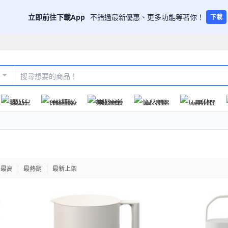
立即前往下載App
不錯過最新優惠、更多功能等著你！
下載
嬰幼兒
保健醫療
美妝保養
個人清潔
玩具休閒
格最高
最熱銷
最新上架