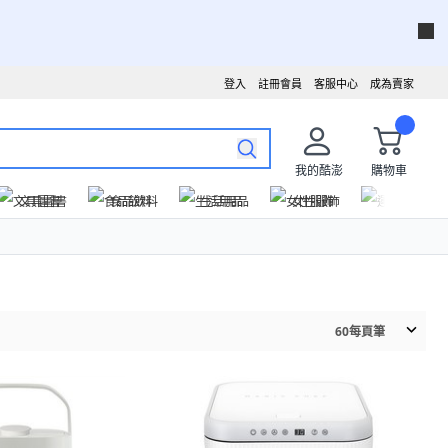
登入
註冊會員
客服中心
成為賣家
我的酷澎
購物車
文具圖書
食品飲料
生活用品
女性服飾
運動戶外
60
每頁筆