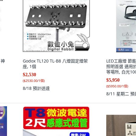
 神
Godox TL120 TL-B8 八燈固定燈架
LED工廠燈 節
座, 1個
照明首選 適用
等場所, 白光100
$2,530
$5,950
(
$2530.00/1個
)
(
$5950.00/1個
)
8/18
預計送達
8/11 星期二
預