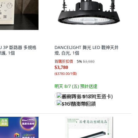
FU 3P 斷路器 多規格
DANCELIGHT 舞光 LED 戰神天井
護, 1個
燈, 白光, 1個
首購折扣價
5
%
$3,980
$3,780
(
$3780.00/1個
)
明天 8/7 (五)
預計送達
最高再省 $189 (王道卡)
$16 酷澎幣回饋