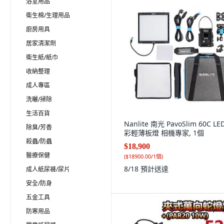
浴室用品
衛生棉/生理用品
廚房用具
居家清潔劑
衛生紙/紙巾
收納整理
成人專區
洗曬/掃除
生活百貨
Nanlite 南光 PavoSlim 60C LE
除臭/芳香
彩輕薄板燈 相機專家, 1個
殺蟲/防蟲
$18,900
醫療保健
(
$18900.00/1個
)
8/18
預計送達
成人紙尿褲/尿片
安全/防身
五金工具
防寒用品