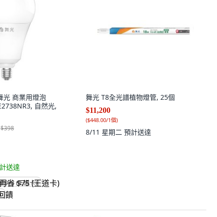
T 舞光 商業用燈泡
舞光 T8全光譜植物燈管, 25個
-E2738NR3, 自然光,
$11,200
(
$448.00/1個
)
$398
8/11 星期二
預計送達
計送達
省 $75 (王道卡)
饋