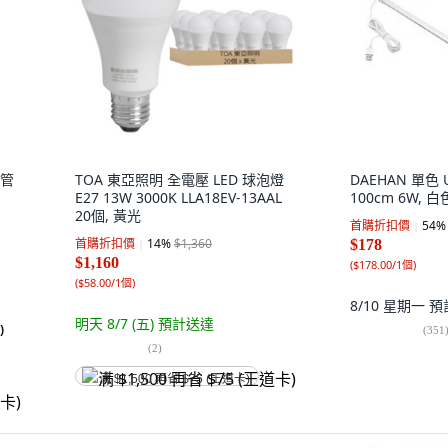
燈管
TOA 東亞照明 全電壓 LED 球泡燈
DAEHAN 單色 
E27 13W 3000K LLA18EV-13AAL
100cm 6W, 白
20個, 黃光
首購折扣價
54
%
首購折扣價
14
%
$1,360
$178
$1,160
(
$178.00/1個
)
(
$58.00/1個
)
8/10 星期一
預
明天 8/7 (五)
預計送達
)
(
351
(
2
)
满 $1,500 再省 $75 (王道卡)