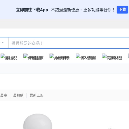
立即前往下載App
不錯過最新優惠、更多功能等著你！
下載
嬰幼兒
保健醫療
美妝保養
個人清潔
玩具休閒
格最高
最熱銷
最新上架