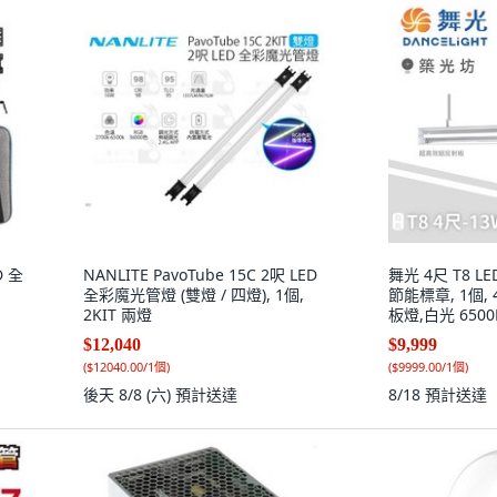
D 全
NANLITE PavoTube 15C 2呎 LED
舞光 4尺 T8 
全彩魔光管燈 (雙燈 / 四燈), 1個,
節能標章, 1個,
2KIT 兩燈
板燈,白光 6500
板燈 白光 6500
$12,040
$9,999
(
$12040.00/1個
)
(
$9999.00/1個
)
後天 8/8 (六)
預計送達
8/18
預計送達