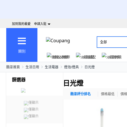
加到我的最愛
申請入駐
全部
類別
爸氣父親節
火箭速配
火箭跨境
酷澎首頁
生活日用
生活電器
燈泡/燈具
日光燈
篩選器
日光燈
酷澎評分排名
價格最低
價
僅顯示
僅顯示
僅顯示