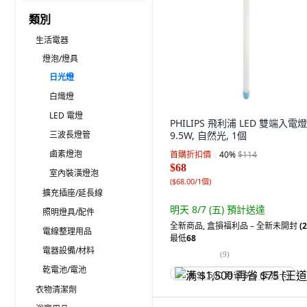
類別
生活電器
燈泡/燈具
日光燈
白熾燈
LED 電燈
PHILIPS 飛利浦 LED 雙端入電
三波長燈管
9.5W, 自然光, 1個
鹵素燈泡
首購折扣價
40
%
$114
$68
室內裝潢燈泡
(
$68.00/1個
)
擴充插座/延長線
明天 8/7 (五)
預計送達
照明燈具/配件
全新商品
,
盒損福利品 – 全新未開封
(2
電線整理用品
最低
68
電器設備/材料
(
9
)
乾電池/電池
满 $1,500 再省 $75 (王道卡)
衣物清潔劑