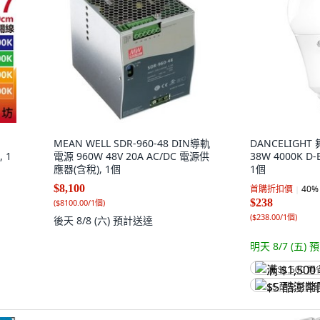
MEAN WELL SDR-960-48 DIN導軌
DANCELIGH
 1
電源 960W 48V 20A AC/DC 電源供
38W 4000K D
應器(含稅), 1個
1個
K 自
$8,100
首購折扣價
40
%
$238
(
$8100.00/1個
)
(
$238.00/1個
)
後天 8/8 (六)
預計送達
明天 8/7 (五)
預
满 $1,500 再
$5 酷澎幣回