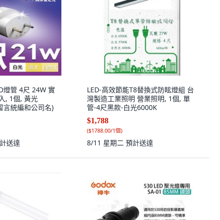
D燈管 4尺 24W 實
LED-高效節能T8替換式防眩燈組 台
入, 1個, 黃光
灣製造工業照明 營業照明, 1個, 單
(請留言統編和公司名)
管-4尺黑款-白光6000K
$1,788
(
$1788.00/1個
)
計送達
8/11 星期二
預計送達