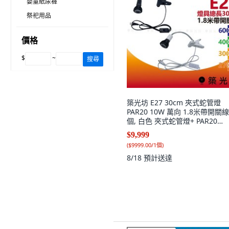
嬰童紙尿褲
祭祀用品
價格
$
~
搜尋
築光坊 E27 30cm 夾式蛇管燈
PAR20 10W 萬向 1.8米帶開關線,
個, 白色 夾式蛇管燈+ PAR20
10W,4000K 自然光, 白色 4000
$9,999
然光
(
$9999.00/1個
)
8/18
預計送達