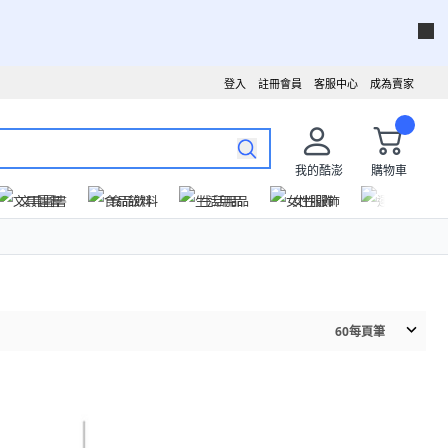
登入
註冊會員
客服中心
成為賣家
我的酷澎
購物車
文具圖書
食品飲料
生活用品
女性服飾
運動戶外
60
每頁筆