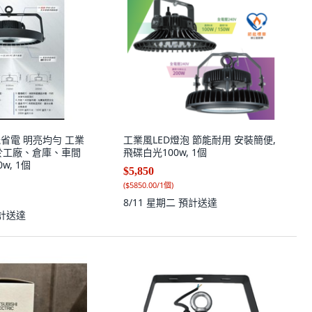
能省電 明亮均勻 工業
工業風LED燈泡 節能耐用 安裝簡便,
於工廠、倉庫、車間
飛碟白光100w, 1個
w, 1個
$5,850
(
$5850.00/1個
)
8/11 星期二
預計送達
計送達