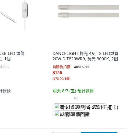
USB LED 燈條
DANCELIGHT 舞光 4尺 T8 LED燈管
色, 1個
20W D-T820WR9, 黃光 3000K, 2個
$393
首購折扣價
40
%
$260
$156
(
$78.00/1個
)
計送達
明天 8/7 (五)
預計送達
)
(
6
)
满 $1,500 再省 $75 (王道卡)
$3 酷澎幣回饋