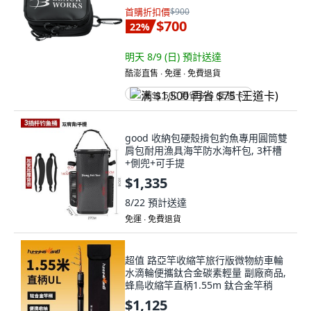
首購折扣價
$900
$700
22
%
明天 8/9 (日)
預計送達
酷澎直售 ∙ 免運 ∙ 免費退貨
满 $1,500 再省 $75 (王道卡)
good 收納包硬殼揹包釣魚專用圓筒雙
肩包耐用漁具海竿防水海杆包, 3杆槽
+側兜+可手提
$1,335
8/22
預計送達
免運 ∙ 免費退貨
超值 路亞竿收縮竿旅行版微物紡車輪
水滴輪便攜鈦合金碳素輕量 副廠商品,
蜂鳥收縮竿直柄1.55m 鈦合金竿稍
$1,125