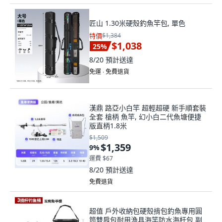
匠山 1.30米硬殼釣魚竿包, 單色
特價
$1,384
$1,038
25
%
8/20
預計送達
免運 ∙ 免費退貨
漢鼎 路亞小白竿 超輕超硬 新手順套裝
全套 槍柄 魚竿, 幻小白二代魚塘便捷
版直柄1.8米
$1,509
$1,359
9
%
運費 $67
8/20
預計送達
免費退貨
超值 戶外收納包硬殼揹包釣魚專用圓
筒雙肩包耐用漁具海竿防水海杆包 副