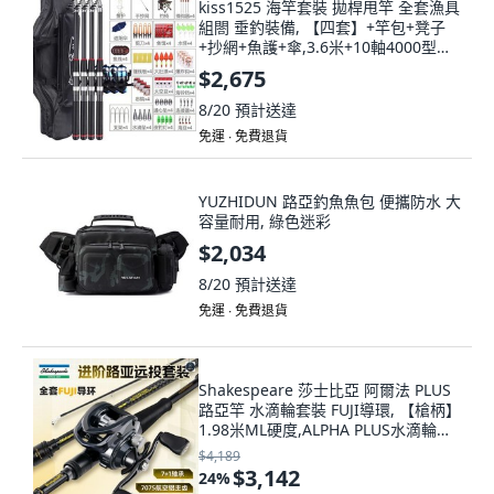
kiss1525 海竿套裝 拋桿甩竿 全套漁具
組閤 垂釣裝備, 【四套】+竿包+凳子
+抄網+魚護+傘,3.6米+10軸4000型塑
料漁輪
$2,675
8/20
預計送達
免運 ∙ 免費退貨
YUZHIDUN 路亞釣魚魚包 便攜防水 大
容量耐用, 綠色迷彩
$2,034
8/20
預計送達
免運 ∙ 免費退貨
Shakespeare 莎士比亞 阿爾法 PLUS
路亞竿 水滴輪套裝 FUJI導環, 【槍柄】
1.98米ML硬度,ALPHA PLUS水滴輪右
手套裝
$4,189
$3,142
24
%