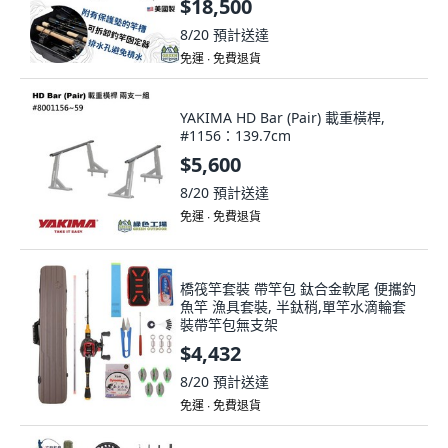
$18,500
8/20
預計送達
免運 ∙ 免費退貨
YAKIMA HD Bar (Pair) 載重橫桿,
#1156：139.7cm
$5,600
8/20
預計送達
免運 ∙ 免費退貨
橋筏竿套裝 帶竿包 鈦合金軟尾 便攜釣
魚竿 漁具套裝, 半鈦稍,單竿水滴輪套
裝帶竿包無支架
$4,432
8/20
預計送達
免運 ∙ 免費退貨