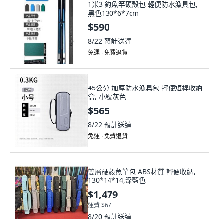
1米3 釣魚竿硬殼包 輕便防水漁具包,
黑色130*6*7cm
$590
8/22
預計送達
免運 ∙ 免費退貨
45公分 加厚防水漁具包 輕便短桿收納
盒, 小號灰色
$565
8/22
預計送達
免運 ∙ 免費退貨
雙層硬殼魚竿包 ABS材質 輕便收納,
130*14*14,深藍色
$1,479
運費 $67
8/20
預計送達