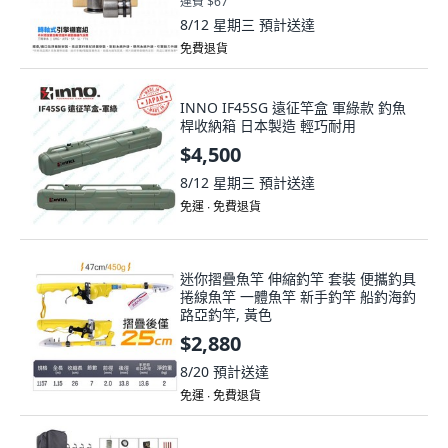
運費 $67
8/12 星期三
預計送達
免費退貨
INNO IF45SG 遠征竿盒 軍綠款 釣魚
桿收納箱 日本製造 輕巧耐用
$4,500
8/12 星期三
預計送達
免運 ∙ 免費退貨
迷你摺疊魚竿 伸縮釣竿 套裝 便攜釣具
捲線魚竿 一體魚竿 新手釣竿 船釣海釣
路亞釣竿, 黃色
$2,880
8/20
預計送達
免運 ∙ 免費退貨