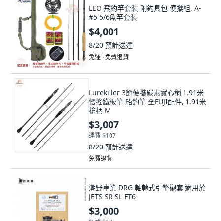
LEO 飛釣竿套裝 附釣具包 便攜組, A-
#5 5/6魚竿套裝
$4,001
8/20
預計送達
免運 ∙ 免費退貨
Lurekiller 3節便攜碳素實心稍 1.91米
慢搖鐵板竿 船釣竿 全FUJI配件, 1.91米
槍柄 M
$3,007
運費 $107
8/20
預計送達
免費退貨
潮野車業 DRG 軸轉式引擎襯套 適用於
JETS SR SL FT6
$3,000