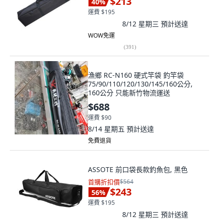
$213
40
%
運費 $195
8/12 星期三
預計送達
WOW免運
(
391
)
漁鄉 RC-N160 硬式竿袋 釣竿袋
75/90/110/120/130/145/160公分,
160公分 只能新竹物流運送
$688
運費 $90
8/14 星期五
預計送達
免費退貨
ASSOTE 前口袋長款釣魚包, 黑色
首購折扣價
$564
$243
56
%
運費 $195
8/12 星期三
預計送達