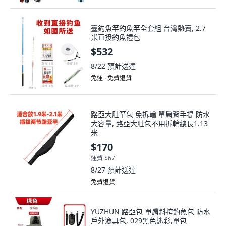
臺釣魚竿釣魚竿全套組 台灣熱賣, 2.7
米直接釣魚禮包
$532
8/22
預計送達
免運 ∙ 免費退貨
路亞大肚竿包 免拆輪 單肩背手提 防水
大容量, 路亞大肚包不用拆輪總長1.13
米
$170
運費 $67
8/27
預計送達
免費退貨
YUZHUN 路亞包 單肩斜挎釣魚包 防水
戶外漁具包, 029黑色迷彩,單包