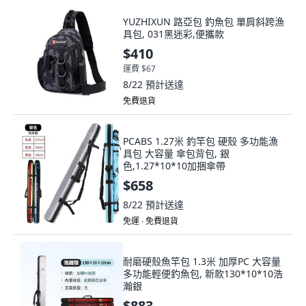
YUZHIXUN 路亞包 釣魚包 單肩斜跨漁
具包, 031黑迷彩,便攜款
$410
運費 $67
8/22
預計送達
免費退貨
PCABS 1.27米 釣竿包 硬殼 多功能漁
具包 大容量 傘包背包, 銀
色,1.27*10*10加捆傘帶
$658
8/22
預計送達
免運 ∙ 免費退貨
耐磨硬殼魚竿包 1.3米 加厚PC 大容量
多功能輕便釣魚包, 新款130*10*10浩
瀚銀
$883