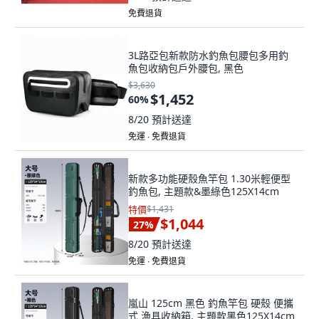
免費退貨
3L路亞包新款防水釣魚包腰包多用釣
魚包收納包戶外腰包, 黑色
$3,630
$1,452
60
%
8/20
預計送達
免運 ∙ 免費退貨
新款多功能硬殼魚竿包 1.30米輕便型
釣魚包, 主題款&墨綠色125X14cm
特價
$1,431
$1,044
27
%
8/20
預計送達
免運 ∙ 免費退貨
嵐山 125cm 黑色 釣魚竿包 硬殼 便攜
式 漁具收納箱, 主題款黑色125X14cm