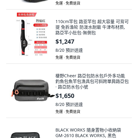
免運 ∙ 免費退貨
110cm竿包 路亚竿包 超大容量 可背可
提 免拆渔轮 防泼水耐磨 牛津布材质,
路亞竿小肚包-無側包
$1,247
8/20
預計送達
免運 ∙ 免費退貨
棲野Cheer 路亞包防水包戶外多功能
釣魚包魚竿包漁具包可斜跨單肩路亞包
· 路亞防水包小號
$1,650
8/20
預計送達
免運 ∙ 免費退貨
BLACK WORKS 隨身置物小收納袋
GM-2610 BLACK WORKS, 黑色