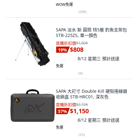
WOW免運
(
290
)
SAPA 淡水 新 圓筒 特5層 釣魚支架包
STB-225ZS, 單一顏色
首購折扣價
$1,008
$808
19
%
8/12 星期三
預計送達
免運
(
6
)
SAPA 大尺寸 Double Kill 硬殼捲線器
收納盒 STB-HRC01, 深灰色
首購折扣價
$2,726
$1,150
57
%
8/12 星期三
預計送達
免運
(
15
)