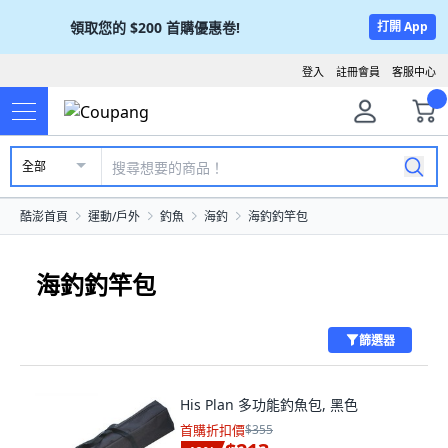
領取您的
$200
首購優惠卷!
打開 App
登入
註冊會員
客服中心
全部
酷澎首頁
運動/戶外
釣魚
海釣
海釣釣竿包
海釣釣竿包
篩選器
His Plan 多功能釣魚包, 黑色
首購折扣價
$355