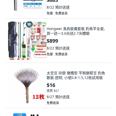
8/22
預計送達
免運 ∙ 免費退貨
Hongwei 漁具裝備套裝 釣魚竿全套,
買一送一3.6米送2.7米體驗
$899
8/22
預計送達
免運 ∙ 免費退貨
太空豆 矽膠 橄欖型 竿稍鎖緊豆 釣魚
散裝 透明, 小號0.8-1.5,12枚試用裝
$16
運費 $67
8/27
預計送達
免費退貨