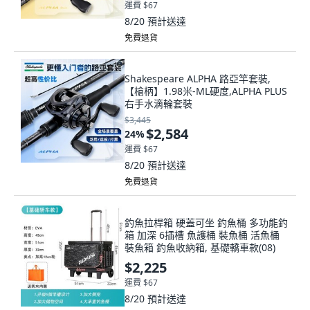
運費 $67
8/20
預計送達
免費退貨
Shakespeare ALPHA 路亞竿套裝,
【槍柄】1.98米-ML硬度,ALPHA PLUS
右手水滴輪套裝
$3,445
$2,584
24
%
運費 $67
8/20
預計送達
免費退貨
釣魚拉桿箱 硬蓋可坐 釣魚桶 多功能釣
箱 加深 6插槽 魚護桶 裝魚桶 活魚桶
裝魚箱 釣魚收納箱, 基礎轎車款(08)
$2,225
運費 $67
8/20
預計送達