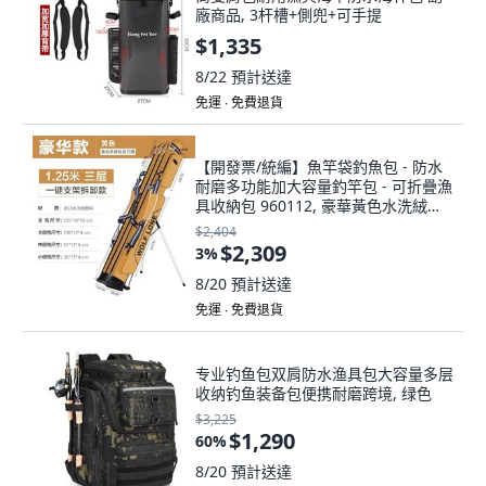
廠商品, 3杆槽+側兜+可手提
$1,335
8/22
預計送達
免運 ∙ 免費退貨
【開發票/統編】魚竿袋釣魚包 - 防水
耐磨多功能加大容量釣竿包 - 可折疊漁
具收納包 960112, 豪華黃色水洗絨三
層
$2,404
$2,309
3
%
8/20
預計送達
免運 ∙ 免費退貨
专业钓鱼包双肩防水渔具包大容量多层
收纳钓鱼装备包便携耐磨跨境, 绿色
$3,225
$1,290
60
%
8/20
預計送達