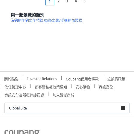
2
3
4
5
1
與一起瀏覽的類別
海釣釣竿
釣魚竿捲線器
線/魚鉤/浮標
釣魚裝備
Investor Relations
關於酷澎
Coupang使用者條款
退換貨政策
信任管理中心
顧客隱私權政策通知
安心購物
資訊安全
資訊安全及隱私保護認證
加入酷澎商城
Global Site