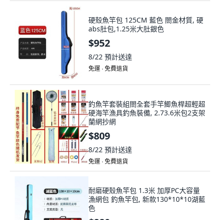
硬殼魚竿包 125CM 藍色 閤金材質, 硬
abs肚包,1.25米大肚銀色
$952
8/22
預計送達
免運 ∙ 免費退貨
釣魚竿套裝組閤全套手竿鯽魚桿超輕超
硬海竿漁具釣魚裝備, 2.73.6米包2支架
蘭網抄網
$809
8/22
預計送達
免運 ∙ 免費退貨
耐磨硬殼魚竿包 1.3米 加厚PC大容量
漁網包 釣魚竿包, 新款130*10*10湖藍
色