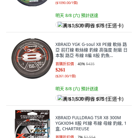
(
$1090.00/1個
)
明天 8/8 (六)
預計送達
满 $1,500 再省 $75 (王道卡)
XBRAID YGK G-soul X8 PE線 軟絲 路
亞 前打線 軟絲線 釣線 高強度 耐磨 日
本製 路亞 布線 8編 8股 釣魚
YGKX035, 螢光綠, 1個
首購折扣價
40
%
$435
$261
(
$261.00/1個
)
明天 8/8 (六)
預計送達
满 $1,500 再省 $75 (王道卡)
XBRAID FULLDRAG TSR X8 300M
YGKX094 8股 PE線 布線 母線 釣線, 1
盒, CHARTREUSE
首購折扣價
7
%
$2,554