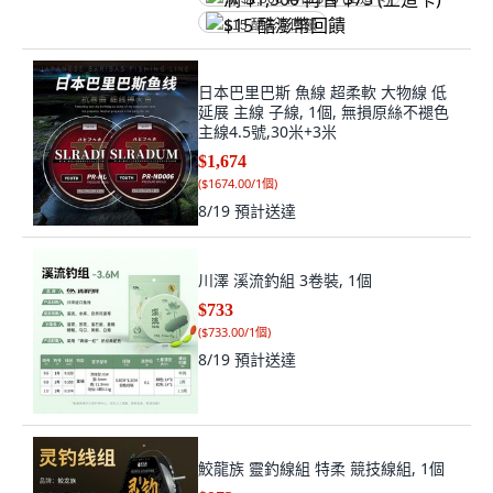
$15 酷澎幣回饋
日本巴里巴斯 魚線 超柔軟 大物線 低
延展 主線 子線, 1個, 無損原絲不褪色
主線4.5號,30米+3米
$1,674
(
$1674.00/1個
)
8/19
預計送達
川澤 溪流釣組 3卷裝, 1個
$733
(
$733.00/1個
)
8/19
預計送達
鮫龍族 靈釣線組 特柔 競技線組, 1個