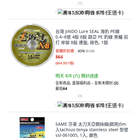
(
5
)
满 $1,500 再省 $75 (王道卡)
台灣 JiNDO Lure SEAL 海豹 PE線
0.4~8號 4股 8股 路亞 PE 釣線 黑鱸 前
打 岸拋 8股 連盤, 綠色, 1個
首購折扣價
40
%
$108
$64
(
$64.00/1個
)
明天 8/8 (六)
預計送達
全新商品
,
盒損福利品 – 全新未開封
(2)
最低
64
(
3
)
满 $1,500 再省 $75 (王道卡)
SAME 莎美 太刀天亞鋼絲線(餌用)5m
入tachiuo tenya stainless steel 型號
ssl-061005, 1入, 銀色