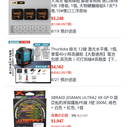
入海流 鱸魚線組 霹靂金剛結 進口原絲
9米 3卷裝, 1個, 大物鰱鱅線組8.1米*3
卷,10#進口三洋原絲
$1,248
(
$1248.00/1個
)
8/19
預計送達
Thurkota 綠光 12線 激光水平儀, 1個,
單電40小時高續航【大藝通用】電池
包膠,高亮款丨可打斜線#高精度【下水
平】標配
$4,562
(
$4562.00/1個
)
8/21
預計送達
XBRAID JIGMAN ULTRA2 X8 GP-D 路
亞船釣岸拋鐵板PE線 3號 300M, 綠色
+ 白色 + 紅色, 1個
首購折扣價
9
%
$2,147
$1,947
(
$1947.00/1個
)