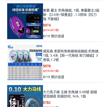
東霸 麗主 釣魚線組, 1個, 東麗霸主2組
裝-【3.6米+摺疊盒】,1.0原絲【拉力
強 不斷線】
$974
(
$974.00/1個
)
8/19
預計送達
威拓森 柔韌有魚軟線無結線組 釣魚線,
1個, 5.4米【新一代無結 卸力線組】3
卷裝,1.2號
$978
(
$978.00/1個
)
8/19
預計送達
大力馬子線 主線 釣魚線 0.08號 超細
緊固細密 耐磨防咬, N/A, 1個
$782