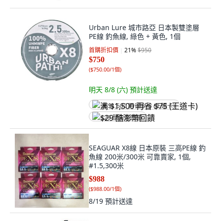
Urban Lure 城市路亞 日本製雙塗層
PE線 釣魚線, 綠色 + 黃色, 1個
首購折扣價
21
%
$950
$750
(
$750.00/1個
)
明天 8/8 (六)
預計送達
满 $1,500 再省 $75 (王道卡)
$29 酷澎幣回饋
SEAGUAR X8線 日本原裝 三高PE線 釣
魚線 200米/300米 可靠賣家, 1個,
#1.5,300米
$988
(
$988.00/1個
)
8/19
預計送達