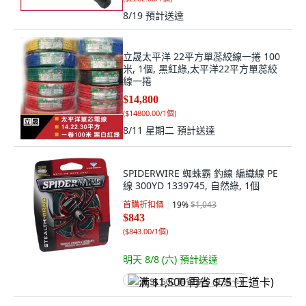
8/19
預計送達
立晟太平洋 22平方單蕊絞線一捲 100
米, 1個, 黑紅綠,太平洋22平方單蕊絞
線一捲
$14,800
(
$14800.00/1個
)
8/11 星期二
預計送達
SPIDERWIRE 蜘蛛霸 釣線 編織線 PE
線 300YD 1339745, 自然綠, 1個
首購折扣價
19
%
$1,043
$843
(
$843.00/1個
)
明天 8/8 (六)
預計送達
满 $1,500 再省 $75 (王道卡)