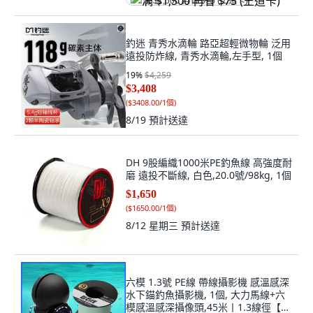
满 $1,500 再省 $75 (王道卡)
釣迷 青秀水滴輪 路亞超輕微物輪 泛用
遠投防炸線, 青秀水滴輪,左手型, 1個
19
%
$4,259
$3,408
(
$3408.00/1個
)
8/19
預計送達
DH 9股編織1000米PE釣魚線 高強度耐
磨 遠投不斷線, 白色,20.0號/98kg, 1個
$1,650
(
$1650.00/1個
)
8/12 星期三
預計送達
六模 1.3號 PE線 帶線攝影機 感溫感深
水下錨釣魚攝影機, 1個, 大力馬線+六
模感溫感深攝像頭,45米丨1.3線徑【大