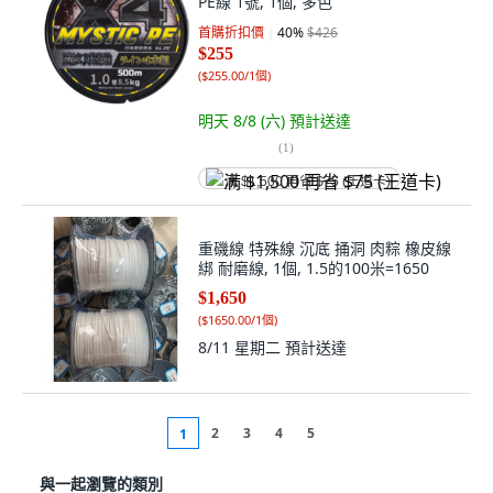
PE線 1號, 1個, 多色
首購折扣價
40
%
$426
$255
(
$255.00/1個
)
明天 8/8 (六)
預計送達
(
1
)
满 $1,500 再省 $75 (王道卡)
重磯線 特殊線 沉底 捅洞 肉粽 橡皮線
綁 耐磨線, 1個, 1.5的100米=1650
$1,650
(
$1650.00/1個
)
8/11 星期二
預計送達
2
3
4
5
1
與一起瀏覽的類別