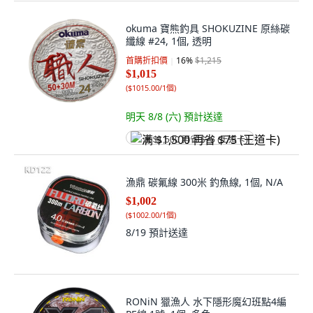
okuma 寶熊釣具 SHOKUZINE 原絲碳
纖線 #24, 1個, 透明
首購折扣價
16
%
$1,215
$1,015
(
$1015.00/1個
)
明天 8/8 (六)
預計送達
满 $1,500 再省 $75 (王道卡)
漁鼎 碳氟線 300米 釣魚線, 1個, N/A
$1,002
(
$1002.00/1個
)
8/19
預計送達
RONiN 獵漁人 水下隱形魔幻班點4編