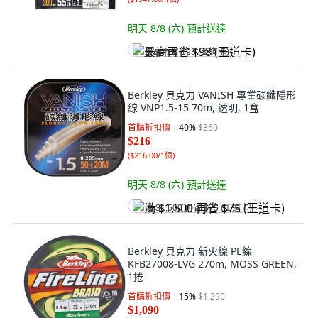
明天 8/8 (六)
預計送達
最高再省 $98 (王道卡)
Berkley 貝克力 VANISH 專業碳纖隱形
線 VNP1.5-15 70m, 透明, 1盒
首購折扣價
40
%
$360
$216
(
$216.00/1個
)
明天 8/8 (六)
預計送達
满 $1,500 再省 $75 (王道卡)
Berkley 貝克力 新火線 PE線
KFB27008-LVG 270m, MOSS GREEN,
1捲
首購折扣價
15
%
$1,290
$1,090