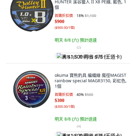
HUNTER 溪谷獵人 II X8 PE線, 藍色, 1
個
首購折扣價
18
%
$1,100
$900
(
$900.00/1個
)
明天 8/8 (六)
預計送達
(
2
)
满 $1,500 再省 $75 (王道卡)
okuma 寶熊釣具 編織線 魔徑MAGIST
rainbow special MAGR3150, 彩虹色,
1個
首購折扣價
40
%
$500
$300
(
$300.00/1個
)
明天 8/8 (六)
預計送達
(
4
)
满 $1,500 再省 $75 (王道卡)