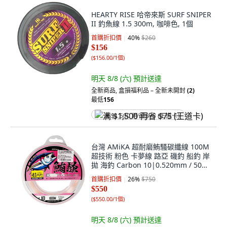
HEARTY RISE 哈帝來斯 SURF SNIPER
II 釣魚線 1.5 300m, 咖啡色, 1個
首購折扣價
40
%
$260
$156
(
$156.00/1個
)
明天 8/8 (六)
預計送達
全新商品
,
盒損福利品 – 全新未開封
(2)
最低
156
满 $1,500 再省 $75 (王道卡)
台灣 AMiKA 超耐磨鮪騷碳纖線 100M
超技術 粉色 卡夢線 路亞 磯釣 船釣 岸
拋 海釣 Carbon 10|0.520mm / 50
lb, 粉紅色, 1個
首購折扣價
26
%
$750
$550
(
$550.00/1個
)
明天 8/8 (六)
預計送達