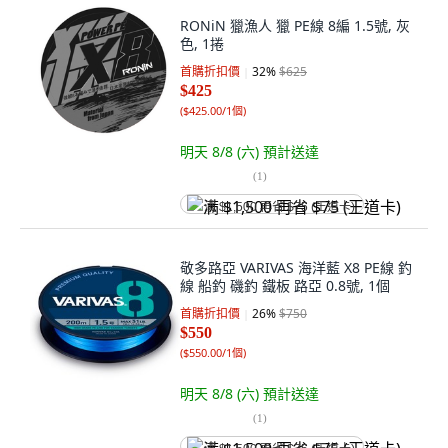
RONiN 獵漁人 獵 PE線 8編 1.5號, 灰
色, 1捲
首購折扣價
32
%
$625
$425
(
$425.00/1個
)
明天 8/8 (六)
預計送達
(
1
)
满 $1,500 再省 $75 (王道卡)
敬多路亞 VARIVAS 海洋藍 X8 PE線 釣
線 船釣 磯釣 鐵板 路亞 0.8號, 1個
首購折扣價
26
%
$750
$550
(
$550.00/1個
)
明天 8/8 (六)
預計送達
(
1
)