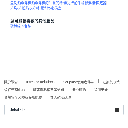
魚鉤
釣魚浮標
釣魚浮標配件
螢光棒/螢光棒配件
橡膠浮標/固定器
鉛塊/鉛錘
鉛頭鉤
轉環
浮標/必備盒
您可能會喜歡的其他產品
碳纖線
五色線
Investor Relations
關於酷澎
Coupang使用者條款
退換貨政策
信任管理中心
顧客隱私權政策通知
安心購物
資訊安全
資訊安全及隱私保護認證
加入酷澎商城
Global Site