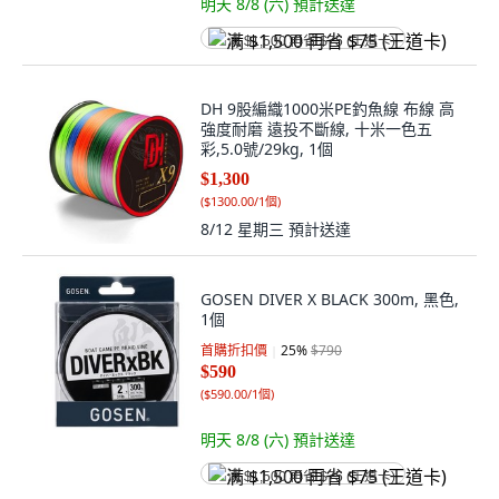
明天 8/8 (六)
預計送達
满 $1,500 再省 $75 (王道卡)
DH 9股編織1000米PE釣魚線 布線 高
強度耐磨 遠投不斷線, 十米一色五
彩,5.0號/29kg, 1個
$1,300
(
$1300.00/1個
)
8/12 星期三
預計送達
GOSEN DIVER X BLACK 300m, 黑色,
1個
首購折扣價
25
%
$790
$590
(
$590.00/1個
)
明天 8/8 (六)
預計送達
满 $1,500 再省 $75 (王道卡)