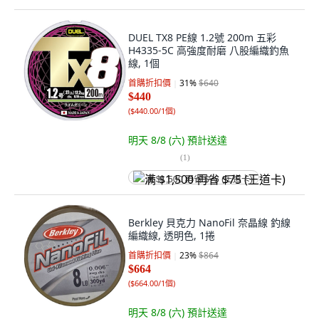
DUEL TX8 PE線 1.2號 200m 五彩
H4335-5C 高強度耐磨 八股編織釣魚
線, 1個
首購折扣價
31
%
$640
$440
(
$440.00/1個
)
明天 8/8 (六)
預計送達
(
1
)
满 $1,500 再省 $75 (王道卡)
Berkley 貝克力 NanoFil 奈晶線 釣線
編織線, 透明色, 1捲
首購折扣價
23
%
$864
$664
(
$664.00/1個
)
明天 8/8 (六)
預計送達