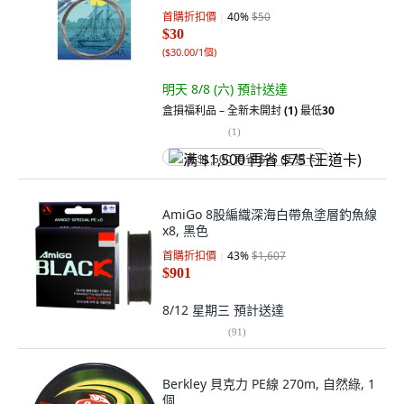
首購折扣價
40
%
$50
$30
(
$30.00/1個
)
明天 8/8 (六)
預計送達
盒損福利品 – 全新未開封
(1)
最低
30
(
1
)
满 $1,500 再省 $75 (王道卡)
AmiGo 8股編織深海白帶魚塗層釣魚線
x8, 黑色
首購折扣價
43
%
$1,607
$901
8/12 星期三
預計送達
(
91
)
Berkley 貝克力 PE線 270m, 自然綠, 1
個