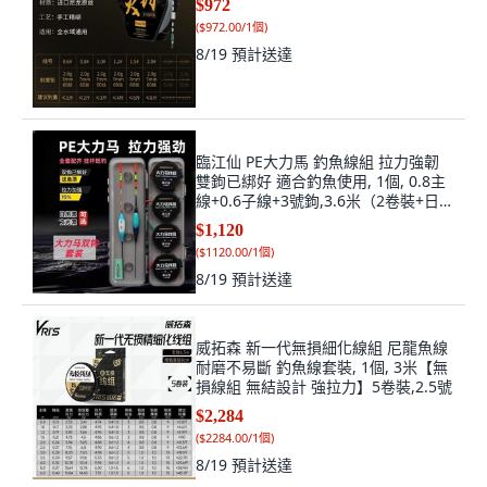
$972
(
$972.00/1個
)
8/19
預計送達
臨江仙 PE大力馬 釣魚線組 拉力強韌
雙鉤已綁好 適合釣魚使用, 1個, 0.8主
線+0.6子線+3號鉤,3.6米（2卷裝+日用
漂1支）
$1,120
(
$1120.00/1個
)
8/19
預計送達
威拓森 新一代無損細化線組 尼龍魚線
耐磨不易斷 釣魚線套裝, 1個, 3米【無
損線組 無結設計 強拉力】5卷裝,2.5號
$2,284
(
$2284.00/1個
)
8/19
預計送達