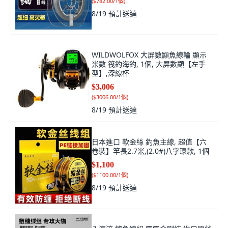
(
$782.00/1個
)
8/19
預計送達
WILDWOLFOX 大屏數顯魚線輪 顯示
米數 筏釣海釣, 1個, 大屏數顯【左手
型】,深線杯
$3,006
(
$3006.00/1個
)
8/19
預計送達
日本進口 軟金絲 釣魚主線, 超值【六
卷裝】竿長2.7米,(2.0#)八字環款, 1個
$1,100
(
$1100.00/1個
)
8/19
預計送達