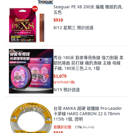
Seaguar PE X8 200米 編織 豬姐釣具,
五色
$910
8/12 星期三
預計送達
秀谷 180米 穀麥專用魚線 強力耐磨 柔
韌抗捲曲 前打線 磯釣漁線 主線 母線
子線, 180米三色,2.0, 1個
$1,079
(
$1079.00/1個
)
8/19
預計送達
台灣 AMiKA 超硬 碳纖線 Pro-Leader
卡夢線 HARD CARBON 22 0.78mm
115lb 1個, 透明
首購折扣價
17
%
$1,118
$918