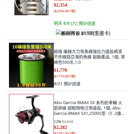
$2,354
(
$2354.00/1個
)
明天 8/8 (六)
預計送達
最高再省 $118 (王道卡)
超值 編線大力馬魚線強拉力遠投順滑
不炸線路亞海釣魚線 副廠產品, 1個, 翠
綠色500米,1.0
$1,770
(
$1770.00/1個
)
8/21
預計送達
Abu Garcia BMAX SX 系列紡車輪 火
箭排線 超輕微物泛用遠投, 1個, Abu
Garcia-BMAX SX1,2500S型（5 .2速
比淺線杯）
12
%
$2,608
$2,282
(
$2282.00/1個
)