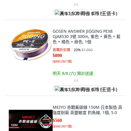
(
1
)
满 $1,500 再省 $75 (王道卡)
GOSEN ANSWER JIGGING PEX8
GJA8530 3號 300m, 紫色 + 黃色 + 藍
色 + 橘色 + 綠色, 1個
首購折扣價
20
%
$1,000
$800
(
$800.00/1個
)
明天 8/8 (六)
預計送達
(
1
)
满 $1,500 再省 $75 (王道卡)
MEIYO 赤戰氟碳線 150M 日本製造 高
強度耐磨 高靈敏度 釣魚線, 1個, 5.0
$560
(
$560.00/1個
)