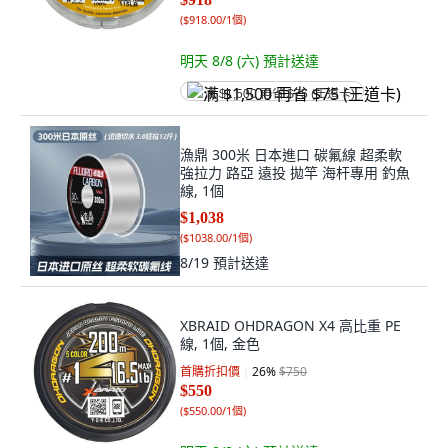
(
$918.00/1個
)
明天 8/8 (六)
預計送達
满 $1,500 再省 $75 (王道卡)
漁鼎 300米 日本進口 碳氟線 超柔軟
強拉力 路亞 遠投 拋竿 海杆專用 釣魚
線, 1個
$1,038
(
$1038.00/1個
)
8/19
預計送達
XBRAID OHDRAGON X4 高比重 PE
線, 1個, 金色
首購折扣價
26
%
$750
$550
(
$550.00/1個
)