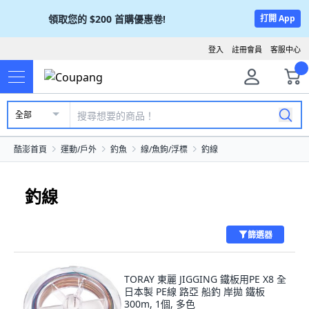
領取您的
$200
首購優惠卷!
打開 App
登入
註冊會員
客服中心
全部
酷澎首頁
運動/戶外
釣魚
線/魚鉤/浮標
釣線
釣線
篩選器
TORAY 東麗 JIGGING 鐵板用PE X8 全
日本製 PE線 路亞 船釣 岸拋 鐵板
300m, 1個, 多色