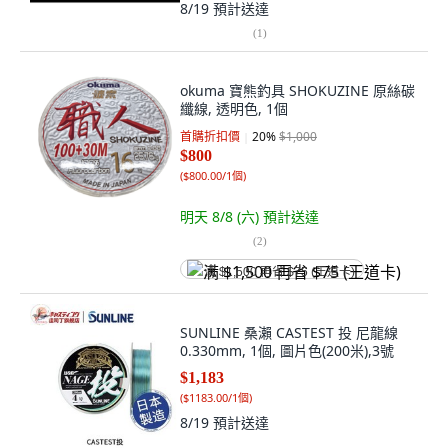
8/19
預計送達
(
1
)
okuma 寶熊釣具 SHOKUZINE 原絲碳
纖線, 透明色, 1個
首購折扣價
20
%
$1,000
$800
(
$800.00/1個
)
明天 8/8 (六)
預計送達
(
2
)
满 $1,500 再省 $75 (王道卡)
SUNLINE 桑瀨 CASTEST 投 尼龍線
0.330mm, 1個, 圖片色(200米),3號
$1,183
(
$1183.00/1個
)
8/19
預計送達