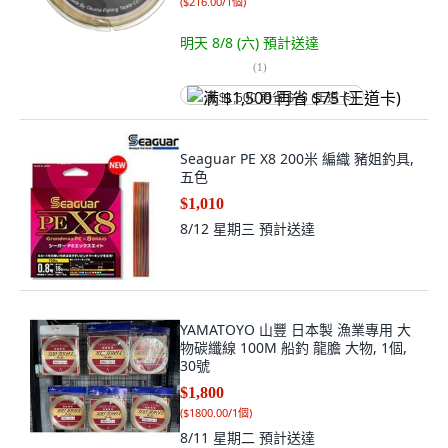
(
$216.00/1個
)
明天 8/8 (六)
預計送達
(
1
)
满 $1,500 再省 $75 (王道卡)
Seaguar PE X8 200米 編織 豬姐釣具,
五色
$1,010
8/12 星期三
預計送達
YAMATOYO 山豐 日本製 漁業專用 大
物碳纖線 100M 船釣 龍膽 大物, 1個,
30號
$1,800
(
$1800.00/1個
)
8/11 星期二
預計送達