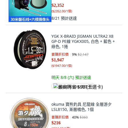
力馬】
$2,352
(
$2352.00/1個
)
8/21
預計送達
YGK X-BRAID JIGMAN ULTRA2 X8
GP-D PE線 YGKX005, 白色 + 藍色 +
綠色, 1捲
首購折扣價
9
%
$2,147
$1,947
(
$1947.00/1個
)
明天 8/8 (六)
預計送達
最高再省 $98 (王道卡)
okuma 寶熊釣具 尼龍線 全層游夕
LSL8150, 漸層橘色, 1個
首購折扣價
40
%
$360
$216