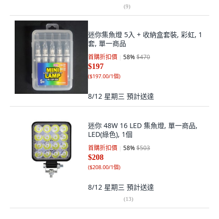
(
9
)
迷你集魚燈 5入 + 收納盒套裝, 彩虹, 1
套, 單一商品
首購折扣價
58
%
$470
$197
(
$197.00/1個
)
8/12 星期三
預計送達
迷你 48W 16 LED 集魚燈, 單一商品,
LED(綠色), 1個
首購折扣價
58
%
$503
$208
(
$208.00/1個
)
8/12 星期三
預計送達
(
13
)