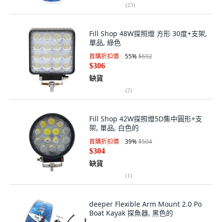
(
23
)
Fill Shop 48W探照燈 方形 30度+支架,
單品, 綠色
首購折扣價
55
%
$692
$306
缺貨
(
2
)
Fill Shop 42W探照燈5D集中圓形+支
架, 單品, 白色的
首購折扣價
39
%
$504
$304
缺貨
(
1
)
deeper Flexible Arm Mount 2.0 Po
Boat Kayak 探魚器, 黑色的