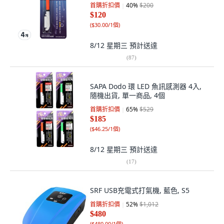
首購折扣價
40
%
$200
$120
(
$30.00/1個
)
8/12 星期三
預計送達
(
87
)
SAPA Dodo 環 LED 魚訊感測器 4入,
隨機出貨, 單一商品, 4個
首購折扣價
65
%
$529
$185
(
$46.25/1個
)
8/12 星期三
預計送達
(
17
)
SRF USB充電式打氣機, 藍色, S5
首購折扣價
52
%
$1,012
$480
(
$480.00/1個
)