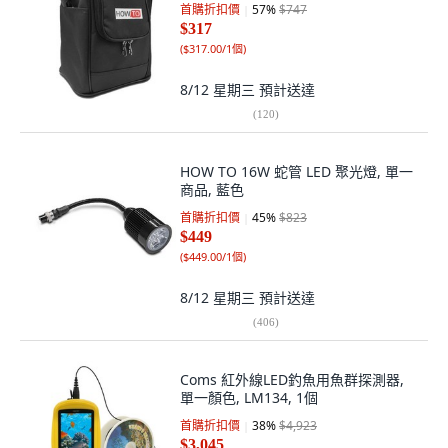
首購折扣價
57
%
$747
$317
(
$317.00/1個
)
8/12 星期三
預計送達
(
120
)
HOW TO 16W 蛇管 LED 聚光燈, 單一
商品, 藍色
首購折扣價
45
%
$823
$449
(
$449.00/1個
)
8/12 星期三
預計送達
(
406
)
Coms 紅外線LED釣魚用魚群探測器,
單一顏色, LM134, 1個
首購折扣價
38
%
$4,923
$3,045