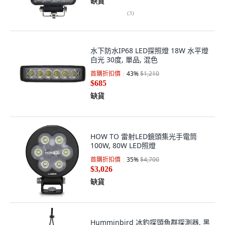
缺貨
(
3
)
水下防水IP68 LED探照燈 18W 水平燈
白光 30度, 單品, 混色
首購折扣價
43
%
$1,210
$685
缺貨
HOW TO 雷射LED鏡頭集光手電筒
100W, 80W LED照燈
首購折扣價
35
%
$4,700
$3,026
缺貨
Humminbird 冰釣探頭魚群探測器, 黑