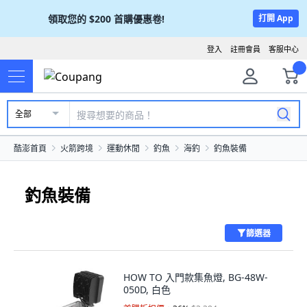
領取您的
$200
首購優惠卷!
打開 App
登入
註冊會員
客服中心
全部
酷澎首頁
火箭跨境
運動休閒
釣魚
海釣
釣魚裝備
釣魚裝備
篩選器
HOW TO 入門款集魚燈, BG-48W-
050D, 白色