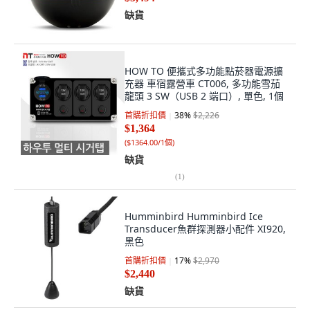
缺貨
HOW TO 便攜式多功能點菸器電源擴
充器 車宿露營車 CT006, 多功能雪茄
龍頭 3 SW（USB 2 端口）, 單色, 1個
首購折扣價
38
%
$2,226
$1,364
(
$1364.00/1個
)
缺貨
(
1
)
Humminbird Humminbird Ice
Transducer魚群探測器小配件 XI920,
黑色
首購折扣價
17
%
$2,970
$2,440
缺貨