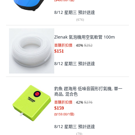
8/12 星期三
預計送達
(
676
)
Zlenak 氣泡機用空氣軟管 100m
首購折扣價
40
%
$252
$151
8/12 星期三
預計送達
釣魚 趕海用 低噪音圓形打氣機, 單一
商品, 混合色
首購折扣價
42
%
$276
$159
(
$159.00/1個
)
8/12 星期三
預計送達
(
79
)