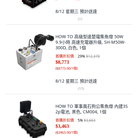
8/12 星期三
預計送達
(
1
)
HOW TO 高級型達楚瓏集魚燈 50W
9.9小時 高速充電器升級, SH-M50W-
300D, 白色, 1個
首購折扣價
29
%
$12,378
$8,773
(
$8773.00/1個
)
8/12 星期三
預計送達
(
13
)
HOW TO 軍事風石狗公集魚燈 內建3S
2p電池, 黑色, CM004, 1個
首購折扣價
5
%
$3,663
$3,463
(
$3463.00/1個
)