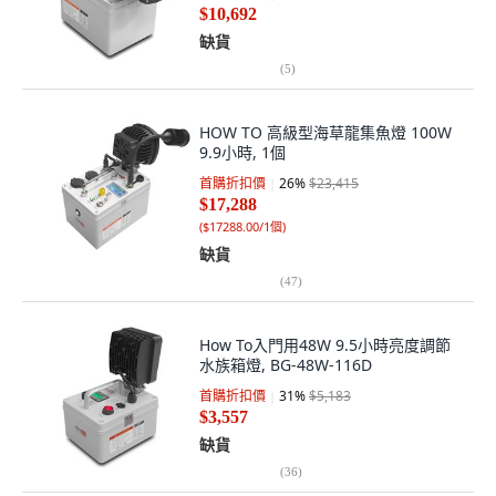
$10,692
缺貨
(
5
)
HOW TO 高級型海草龍集魚燈 100W
9.9小時, 1個
首購折扣價
26
%
$23,415
$17,288
(
$17288.00/1個
)
缺貨
(
47
)
How To入門用48W 9.5小時亮度調節
水族箱燈, BG-48W-116D
首購折扣價
31
%
$5,183
$3,557
缺貨
(
36
)