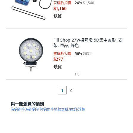
首購折扣價
24
%
$1,540
$1,160
缺貨
Fill Shop 27W探照燈 5D集中圓形+支
架, 單品, 綠色
首購折扣價
56
%
$631
$277
缺貨
(
1
)
2
1
與一起瀏覽的類別
海釣釣竿
海釣釣竿包
釣魚竿捲線器
線/魚鉤/浮標