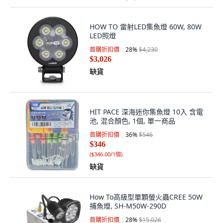
HOW TO 雷射LED集魚燈 60W, 80W
LED照燈
首購折扣價
28
%
$4,230
$3,026
缺貨
HIT PACE 深海迷你集魚燈 10入 含電
池, 混合顏色, 1個, 單一商品
首購折扣價
36
%
$546
$346
(
$346.00/1個
)
缺貨
How To高級型單顆螢火蟲CREE 50W
捕魚燈, SH-M50W-290D
首購折扣價
28
%
$15,026