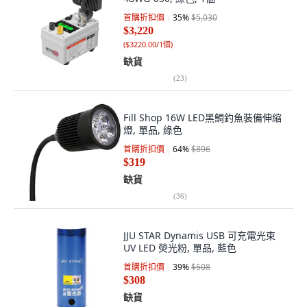
首購折扣價
35
%
$5,030
$3,220
(
$3220.00/1個
)
缺貨
(
23
)
Fill Shop 16W LED黑鯛釣魚裝備伸縮
燈, 單品, 綠色
首購折扣價
64
%
$896
$319
缺貨
(
36
)
JJU STAR Dynamis USB 可充電光束
UV LED 熒光粉, 單品, 藍色
首購折扣價
39
%
$508
$308
缺貨