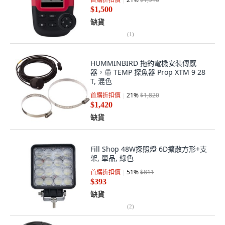
$1,500
缺貨
(
1
)
HUMMINBIRD 拖釣電機安裝傳感
器，帶 TEMP 探魚器 Prop XTM 9 28
T, 混色
首購折扣價
21
%
$1,820
$1,420
缺貨
Fill Shop 48W探照燈 6D擴散方形+支
架, 單品, 綠色
首購折扣價
51
%
$811
$393
缺貨
(
2
)