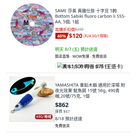
SAME 莎美 黃雞仕掛 十字豆 5鉤
Bottom Sabiki fluoro carbon li SSS-
AA, 5個, 1組
首購折扣價
$200
$120
40
%
(
$24.00/1個裝
)
明天 8/7 (五)
預計送達
酷澎直售 ∙ WOW免運 ∙ 免費退貨
满 $1,500 再省 $75 (王道卡)
YAMASHITA 重鉛木蝦 適用於深場 附
夜光效果 魷魚餌 15號 56g, 490青
帽,20號/75克, 1個
$862
運費 $67
8/18
預計送達
免費退貨