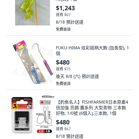
$1,243
運費 $67
8/18
預計送達
免費退貨
FUKU-HIMA 炫彩鋁柄大鉤 (加長型), 1
個
$480
運費 $75
後天 8/8 (六)
預計送達
免費退貨
【釣魚名人】FISHFARMER日本原產4
倍加強 亮錫 鷹系列 大型青物 三本鉤
好物, 1/0號 (6個入),三本鉤, 1個
$480
運費 $67
8/18
預計送達