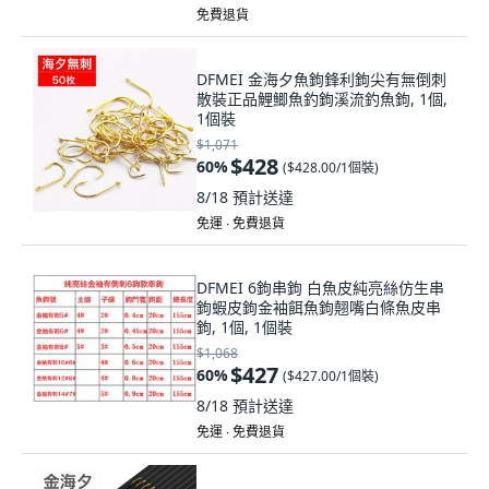
免費退貨
DFMEI 金海夕魚鉤鋒利鉤尖有無倒刺
散裝正品鯉鯽魚釣鉤溪流釣魚鉤, 1個,
1個裝
$1,071
$428
60
%
(
$428.00/1個裝
)
8/18
預計送達
免運 ∙ 免費退貨
DFMEI 6鉤串鉤 白魚皮純亮絲仿生串
鉤蝦皮鉤金袖餌魚鉤翹嘴白條魚皮串
鉤, 1個, 1個裝
$1,068
$427
60
%
(
$427.00/1個裝
)
8/18
預計送達
免運 ∙ 免費退貨