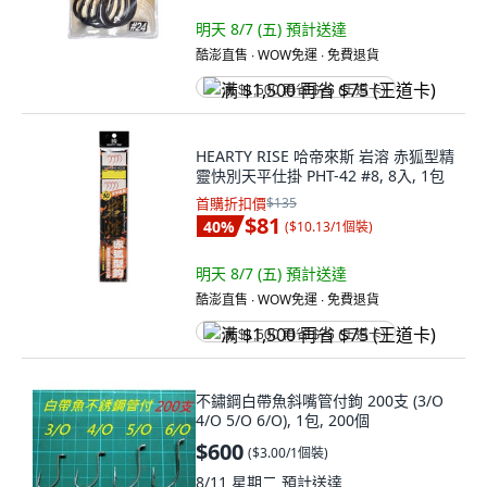
明天 8/7 (五)
預計送達
酷澎直售 ∙ WOW免運 ∙ 免費退貨
满 $1,500 再省 $75 (王道卡)
HEARTY RISE 哈帝來斯 岩溶 赤狐型精
靈快別天平仕掛 PHT-42 #8, 8入, 1包
首購折扣價
$135
$81
40
%
(
$10.13/1個裝
)
明天 8/7 (五)
預計送達
酷澎直售 ∙ WOW免運 ∙ 免費退貨
满 $1,500 再省 $75 (王道卡)
不鏽鋼白帶魚斜嘴管付鉤 200支 (3/O
4/O 5/O 6/O), 1包, 200個
$600
(
$3.00/1個裝
)
8/11 星期二
預計送達