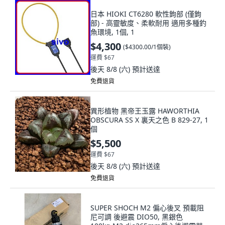
日本 HIOKI CT6280 軟性鉤部 (僅鉤
部) - 高靈敏度、柔軟耐用 適用多種釣
魚環境, 1個, 1
$4,300
(
$4300.00/1個裝
)
運費 $67
後天 8/8 (六)
預計送達
免費退貨
異形植物 黑帝王玉露 HAWORTHIA
OBSCURA SS X 裏天之色 B 829-27, 1
個
$5,500
運費 $67
後天 8/8 (六)
預計送達
免費退貨
SUPER SHOCH M2 偏心後叉 預載阻
尼可調 後避震 DIO50, 黑銀色