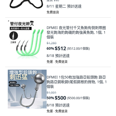
運費 $90
8/11 星期二
預計送達
免費退貨
DFMEI 夜光管付千又魚鉤有倒刺帶圈
發光鉤海釣鉤磯釣鉤強黃魚鉤, 1個, 1
個裝
$1,280
$512
60
%
(
$512.00/1個裝
)
8/18
預計送達
免運 ∙ 免費退貨
DFMEI 1包50枚加強路亞鉛頭鉤 路亞
鉤路亞餌軟餌t尾假餌根釣微物, 1個, 1
個裝
$1,001
$500
50
%
(
$500.00/1個裝
)
8/18
預計送達
免運 ∙ 免費退貨