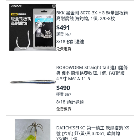
BKK 黑金剛 8070-3X-HG 輕量鐵板鉤
高耐腐蝕 海釣鉤, 1個, 2/0-8枚
$491
運費 $67
8/18
預計送達
免費退貨
ROBOWORM Straight tail 進口麵條
蟲 倒釣德州路亞軟餌, 1個, FAT胖版
4.5寸 M61A 11.5
$490
運費 $67
8/18
預計送達
免費退貨
DAIICHISEIKO 第一精工 軟絲搭鉤 XS
號 (六爪) 紅/黃/黑 32061, 軟絲鉤
XS(黃), 1個