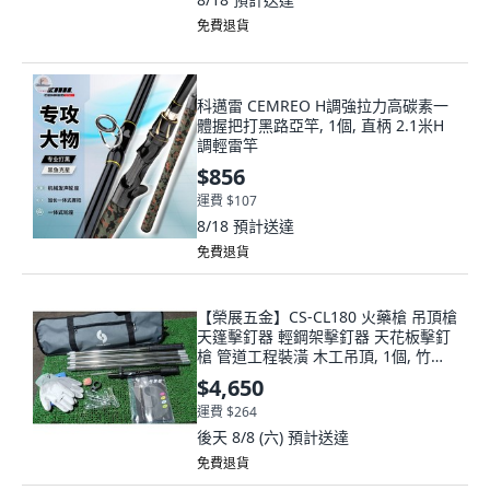
免費退貨
科邁雷 CEMREO H調強拉力高碳素一
體握把打黑路亞竿, 1個, 直柄 2.1米H
調輕雷竿
$856
運費 $107
8/18
預計送達
免費退貨
【榮展五金】CS-CL180 火藥槍 吊頂槍
天篷擊釘器 輕鋼架擊釘器 天花板擊釘
槍 管道工程裝潢 木工吊頂, 1個, 竹竿
槍
$4,650
運費 $264
後天 8/8 (六)
預計送達
免費退貨