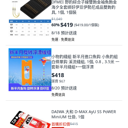
DFMEI 野釣綜合子線雙鉤金袖魚鉤金
海夕全套綁好伊豆伊勢尼成品雙鉤釣
具, 1個, 1個裝
$1,049
$419
60
%
(
$419.00/1個裝
)
8/18
預計送達
免運 ∙ 免費退貨
小物釣綫組 新半月進口魚鈎 小魚釣組
白條單鈎 溪流綫組, 1個, 0.8 , 3.5米 一
套新半月綫組+一個浮漂
$418
運費 $67
8/20
預計送達
免費退貨
DAIWA 大和 D-MAX AyU SS PoWER
MiniUM 仕掛, 1個
首購折扣價
$415