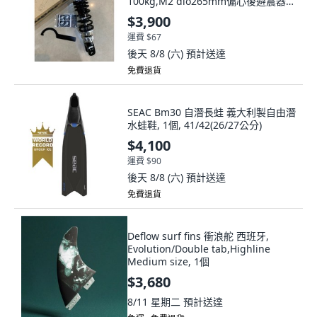
100kg,M2 dio265mm偏心後避震器,
1個
$3,900
運費 $67
後天 8/8 (六)
預計送達
免費退貨
SEAC Bm30 自潛長蛙 義大利製自由潛
水蛙鞋, 1個, 41/42(26/27公分)
$4,100
運費 $90
後天 8/8 (六)
預計送達
免費退貨
Deflow surf fins 衝浪舵 西班牙,
Evolution/Double tab,Highline
Medium size, 1個
$3,680
8/11 星期二
預計送達