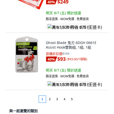
$249
40
%
明天 8/7 (五)
預計送達
酷澎直售 ∙ WOW免運 ∙ 免費退貨
满 $1,500 再省 $75 (王道卡)
Ghost Blade 鬼刃 6DGH 0661E
Assist Hook雙鉤組, 1組, 1組
首購折扣價
$155
$93
40
%
(
$93.00/1個裝
)
明天 8/7 (五)
預計送達
酷澎直售 ∙ WOW免運 ∙ 免費退貨
满 $1,500 再省 $75 (王道卡)
2
3
4
5
1
與一起瀏覽的類別