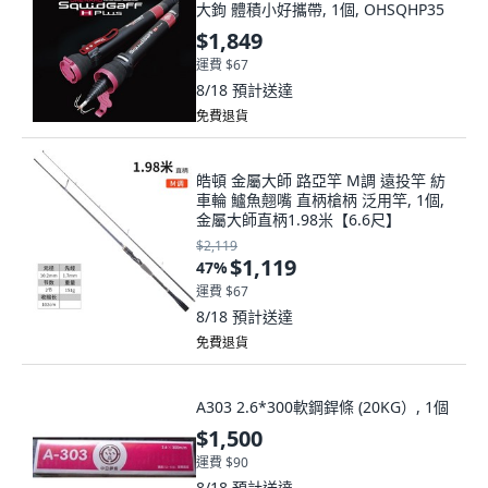
大鉤 體積小好攜帶, 1個, OHSQHP35
$1,849
運費 $67
8/18
預計送達
免費退貨
皓頓 金屬大師 路亞竿 M調 遠投竿 紡
車輪 鱸魚翹嘴 直柄槍柄 泛用竿, 1個,
金屬大師直柄1.98米【6.6尺】
$2,119
$1,119
47
%
運費 $67
8/18
預計送達
免費退貨
A303 2.6*300軟鋼銲條 (20KG）, 1個
$1,500
運費 $90
8/18
預計送達