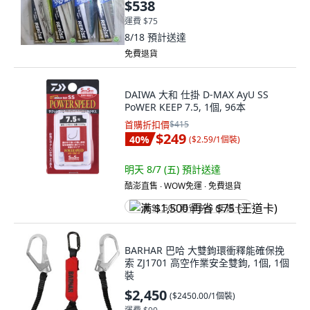
$538
運費 $75
8/18
預計送達
免費退貨
DAIWA 大和 仕掛 D-MAX AyU SS
PoWER KEEP 7.5, 1個, 96本
首購折扣價
$415
$249
40
%
(
$2.59/1個裝
)
明天 8/7 (五)
預計送達
酷澎直售 ∙ WOW免運 ∙ 免費退貨
满 $1,500 再省 $75 (王道卡)
BARHAR 巴哈 大雙鉤環衝釋能確保挽
索 ZJ1701 高空作業安全雙鉤, 1個, 1個
裝
$2,450
(
$2450.00/1個裝
)