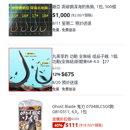
銀亞 高碳鋼深海釣魚鉤, 1包, 500個
$1,000
(
$2.00/1個裝
)
8/11 星期二
預計送達
免運 ∙ 免費退貨
丸美享釣 功勳 全無結 成品子線, 1個,
功勳(全無結)新關東6#-4.0 【27
$770
$675
12
%
8/20
預計送達
免運 ∙ 免費退貨
Ghost Blade 鬼刃 0704BLCSOI鉤
GB10311, 6入, 1包
首購折扣價
$185
$111
40
%
(
$18.50/1個裝
)