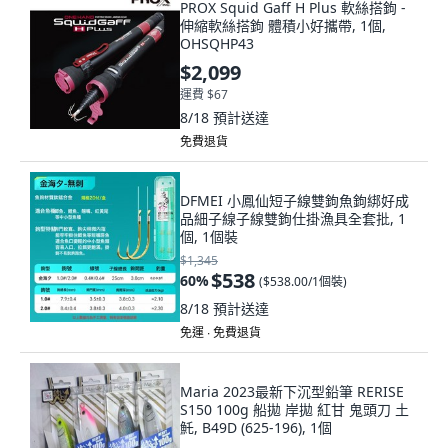
PROX Squid Gaff H Plus 軟絲搭鉤 -
伸縮軟絲搭鉤 體積小好攜帶, 1個,
OHSQHP43
$2,099
運費 $67
8/18
預計送達
免費退貨
DFMEI 小鳳仙短子線雙鉤魚鉤綁好成
品細子線子線雙鉤仕掛漁具全套批, 1
個, 1個裝
$1,345
$538
60
%
(
$538.00/1個裝
)
8/18
預計送達
免運 ∙ 免費退貨
Maria 2023最新下沉型鉛筆 RERISE
S150 100g 船拋 岸拋 紅甘 鬼頭刀 土
魠, B49D (625-196), 1個