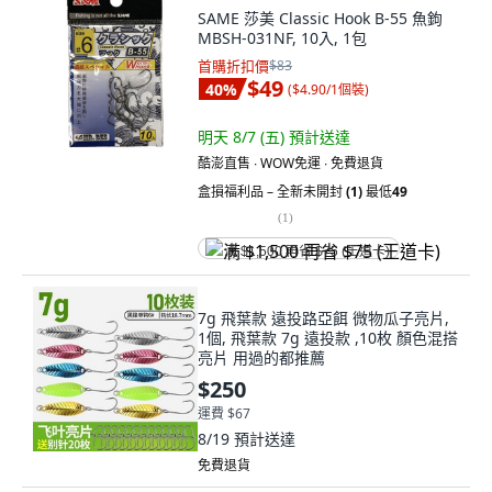
SAME 莎美 Classic Hook B-55 魚鉤
MBSH-031NF, 10入, 1包
首購折扣價
$83
$49
40
%
(
$4.90/1個裝
)
明天 8/7 (五)
預計送達
酷澎直售 ∙ WOW免運 ∙ 免費退貨
盒損福利品 – 全新未開封
(1)
最低
49
(
1
)
满 $1,500 再省 $75 (王道卡)
7g 飛葉款 遠投路亞餌 微物瓜子亮片,
1個, 飛葉款 7g 遠投款 ,10枚 顏色混搭
亮片 用過的都推薦
$250
運費 $67
8/19
預計送達
免費退貨