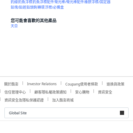
釣線
釣魚浮標
釣魚浮標配件
螢光棒/螢光棒配件
橡膠浮標/固定器
鉛塊/鉛錘
鉛頭鉤
轉環
浮標/必備盒
您可能會喜歡的其他產品
天亞
Investor Relations
關於酷澎
Coupang使用者條款
退換貨政策
信任管理中心
顧客隱私權政策通知
安心購物
資訊安全
資訊安全及隱私保護認證
加入酷澎商城
Global Site