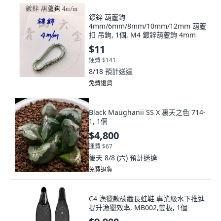
鍍鋅 葫蘆鉤
4mm/6mm/8mm/10mm/12mm 葫蘆
扣 吊鉤, 1個, M4 鍍鋅葫蘆鉤 4mm
$11
運費 $141
8/18
預計送達
免費退貨
Black Maughanii SS X 裏天之色 714-
1, 1個
$4,800
運費 $67
後天 8/8 (六)
預計送達
免費退貨
C4 漁獵款碳纖長蛙鞋 專業級水下推進
提升漁獵效率, MB002,雙板, 1個