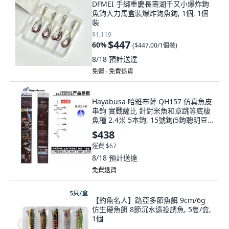
DFMEI 手綁重慶長壽湖千又小爆炸鉤
魚鉤大力馬盒裝爆炸鉤魚鉤, 1個, 1個
裝
$1,119
$447
60
%
(
$447.00/1個裝
)
8/18
預計送達
免運 ∙ 免費退貨
Hayabusa 哈雅布薩 QH157 仿真魚皮
串鉤 實戰薩比 針對米魚和章跳等底棲
魚種 2.4米 5本鉤, 15號鉤(5鉤聰明豆
款),QH-157, 1個
$438
運費 $67
8/18
預計送達
免費退貨
【釣魚名人】路亞多節魚餌 9cm/6g
仿生硬魚餌 8節沉水遠投誘魚, 5隻/盒,
1個