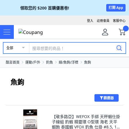
領取您的
$200
首購優惠卷!
打開 App
登入
註冊會員
客服中心
全部
酷澎首頁
運動/戶外
釣魚
線/魚鉤/浮標
魚鉤
魚鉤
篩選器
【敬多路亞】WEFOX 手綁 天秤蝦仕掛
子線組 釣蝦 精靈環 O型環 海老 天平
蝦鉤 泰國蝦 VFOX 釣魚 仕掛 #8.5, 1