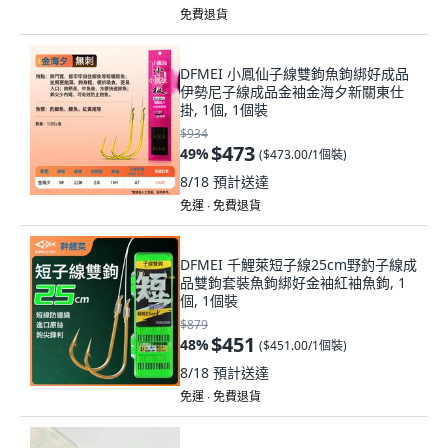
免費退貨
DFMEI 小鳳仙子線雙鉤魚鉤綁好成品
伊勢尼子線成品金袖金海夕新關東仕
掛, 1個, 1個裝
$934
$473
49
%
(
$473.00/1個裝
)
8/18
預計送達
免運 ∙ 免費退貨
DFMEI 千鯉萊短子線25cm野釣子線成
品雙鉤套裝魚鉤綁好金袖紅袖魚鉤, 1
個, 1個裝
$879
$451
48
%
(
$451.00/1個裝
)
8/18
預計送達
免運 ∙ 免費退貨