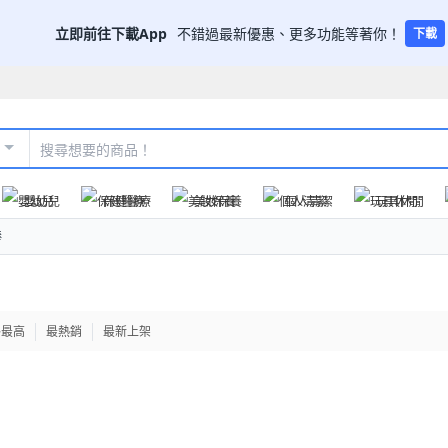
立即前往下載App
不錯過最新優惠、更多功能等著你！
下載
嬰幼兒
保健醫療
美妝保養
個人清潔
玩具休閒
棒
格最高
最熱銷
最新上架