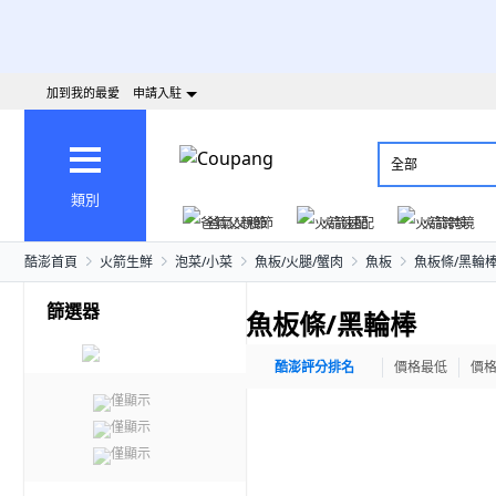
加到我的最愛
申請入駐
全部
類別
爸氣父親節
火箭速配
火箭跨境
酷澎首頁
火箭生鮮
泡菜/小菜
魚板/火腿/蟹肉
魚板
魚板條/黑輪
篩選器
魚板條/黑輪棒
酷澎評分排名
價格最低
價
僅顯示
僅顯示
僅顯示