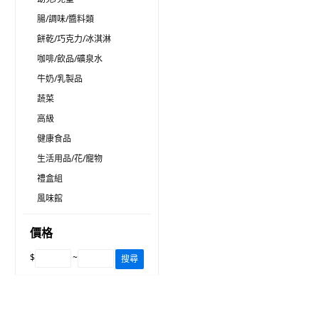
腸/調味/醬料類
餅乾/巧克力/冰淇淋
咖啡/飲品/礦泉水
牛奶/乳製品
蔬菜
高級
健康食品
生活用品/花/寵物
禮盒組
風味館
價格
$
~
搜尋