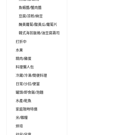
魚蝦醬/蟹肉醬
豆腐/凉粉/納豆
醃黃蘿蔔/酸黃瓜/蘿蔔片
韓式海苔飯捲/油豆腐壽司
打折中
水果
精肉/雞蛋
料理懶人包
冷藏/冷凍/簡便料理
日常/沙拉/便當
罐頭/即食飯/泡麵
水產/乾魚
家庭限時特價
米/雜糧
烘培
幼兒/兒童