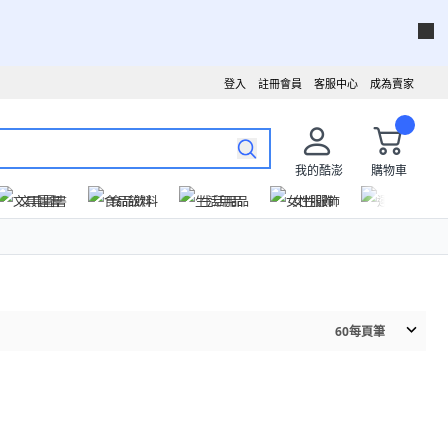
登入
註冊會員
客服中心
成為賣家
我的酷澎
購物車
文具圖書
食品飲料
生活用品
女性服飾
運動戶外
60
每頁筆