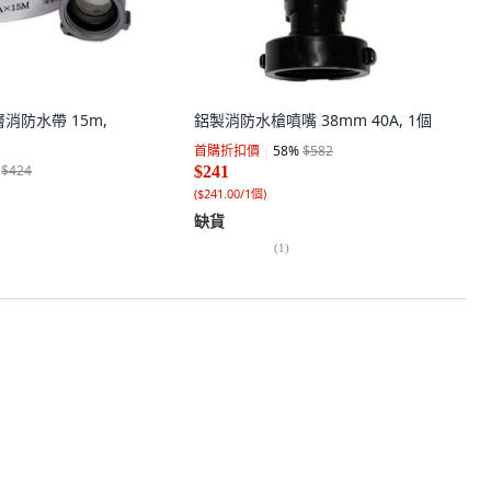
層消防水帶 15m,
鋁製消防水槍噴嘴 38mm 40A, 1個
首購折扣價
58
%
$582
$424
$241
(
$241.00/1個
)
缺貨
(
1
)