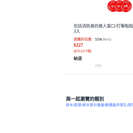
包括消防員的進入窗口/打擊點貼
3入
首購折扣價
55
%
$512
$227
(
$75.67/1個
)
缺貨
(
19
)
與一起瀏覽的類別
排水/配管/排水管
計量器/斷路器
存取孔/配