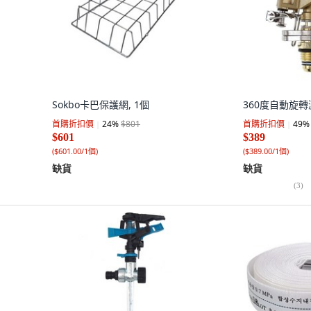
Sokbo卡巴保護網, 1個
360度自動旋轉
首購折扣價
24
%
$801
首購折扣價
49
%
$601
$389
(
$601.00/1個
)
(
$389.00/1個
)
缺貨
缺貨
(
3
)