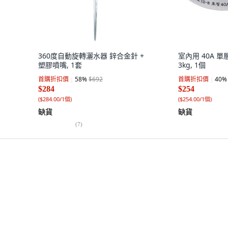
360度自動旋轉灑水器 鋅合金針 +
室內用 40A 單
塑膠噴嘴, 1套
3kg, 1個
首購折扣價
58
%
$692
首購折扣價
40
%
$284
$254
(
$284.00/1個
)
(
$254.00/1個
)
缺貨
缺貨
(
7
)