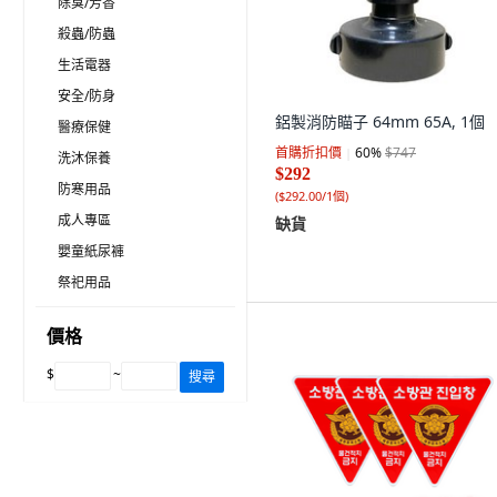
除臭/芳香
殺蟲/防蟲
生活電器
安全/防身
鋁製消防瞄子 64mm 65A, 1個
醫療保健
首購折扣價
60
%
$747
洗沐保養
$292
防寒用品
(
$292.00/1個
)
成人專區
缺貨
嬰童紙尿褲
祭祀用品
價格
$
~
搜尋