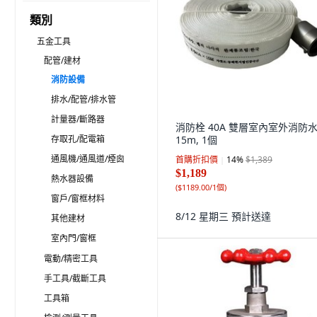
類別
五金工具
配管/建材
消防設備
排水/配管/排水管
計量器/斷路器
消防栓 40A 雙層室內室外消防
存取孔/配電箱
15m, 1個
通風機/通風道/煙囪
首購折扣價
14
%
$1,389
$1,189
熱水器設備
(
$1189.00/1個
)
窗戶/窗框材料
8/12 星期三
預計送達
其他建材
室內門/窗框
電動/精密工具
手工具/截斷工具
工具箱