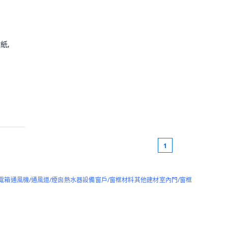
紙,
1
電箱
通風機/通風道/煙囪
熱水器設備
窗戶/窗框材料
其他建材
室內門/窗框