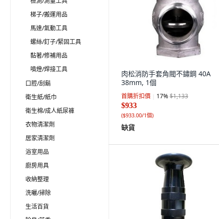
檢測/測量工具
梯子/搬運用品
馬達/氣動工具
螺絲/釘子/緊固工具
黏著/修補用品
噴燈/焊接工具
肉松消防手套角閥不鏽鋼 40A
38mm, 1個
口腔/刮鬍
首購折扣價
17
%
$1,133
衛生紙/紙巾
$933
衛生棉/成人紙尿褲
(
$933.00/1個
)
衣物清潔劑
缺貨
居家清潔劑
浴室用品
廚房用具
收納整理
洗曬/掃除
生活百貨