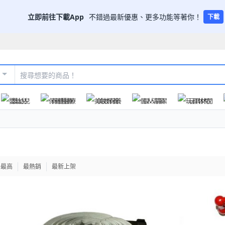
立即前往下載App
不錯過最新優惠、更多功能等著你！
下載
嬰幼兒
保健醫療
美妝保養
個人清潔
玩具休閒
格最高
最熱銷
最新上架