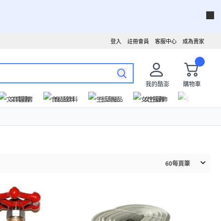
登入
註冊會員
客服中心
成為賣家
我的酷澎
購物車
文具圖書
食品飲料
生活用品
女性服飾
運動戶外
60
每頁筆