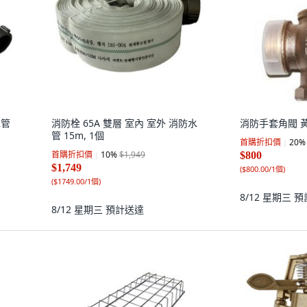
水管
消防栓 65A 雙層 室內 室外 消防水
消防手套角閥 黃銅
管 15m, 1個
首購折扣價
20
%
首購折扣價
10
%
$1,949
$800
$1,749
(
$800.00/1個
)
(
$1749.00/1個
)
8/12 星期三
預
8/12 星期三
預計送達