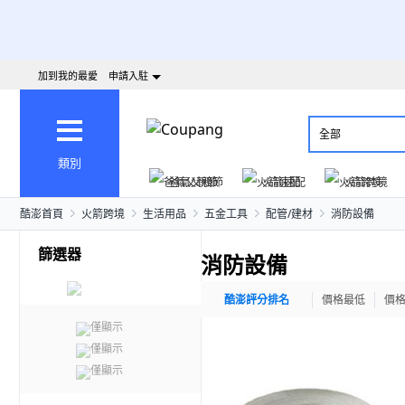
加到我的最愛
申請入駐
全部
類別
爸氣父親節
火箭速配
火箭跨境
酷澎首頁
火箭跨境
生活用品
五金工具
配管/建材
消防設備
篩選器
消防設備
酷澎評分排名
價格最低
價
僅顯示
僅顯示
僅顯示