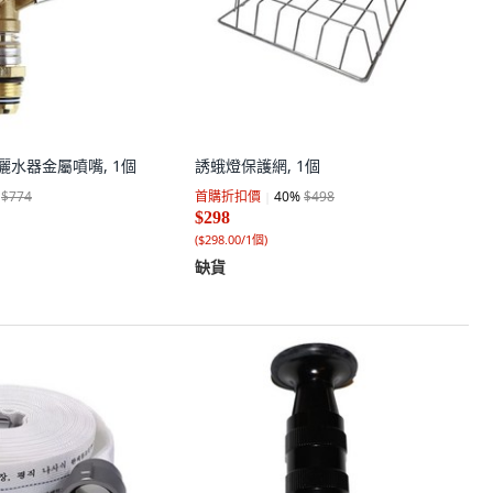
灑水器金屬噴嘴, 1個
誘蛾燈保護網, 1個
$774
首購折扣價
40
%
$498
$298
(
$298.00/1個
)
缺貨