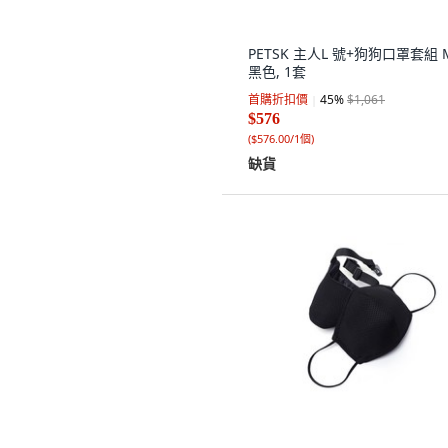
PETSK 主人L 號+狗狗口罩套組 
黑色, 1套
首購折扣價
45
%
$1,061
$576
(
$576.00/1個
)
缺貨