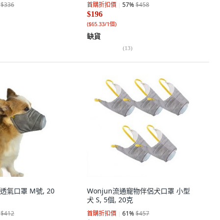
$336
首購折扣價
57
%
$458
$196
(
$65.33/1個
)
缺貨
(
13
)
犬透氣口罩 M號, 20
Wonjun流通寵物伴侶犬口罩 小型
犬 S, 5個, 20克
$412
首購折扣價
61
%
$457