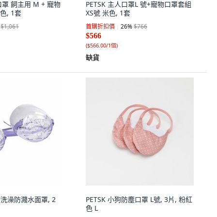
 口罩 飼主用 M + 寵物
PETSK 主人口罩L 號+寵物口罩套組
色, 1套
XS號 米色, 1套
$1,061
首購折扣價
26
%
$766
$566
(
$566.00/1個
)
缺貨
物洗澡防濺水面罩, 2
PETSK 小狗防塵口罩 L號, 3片, 粉紅
色 L