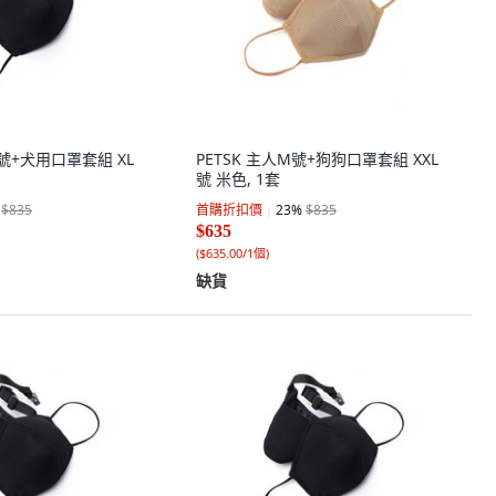
L號+犬用口罩套組 XL
PETSK 主人M號+狗狗口罩套組 XXL
號 米色, 1套
$835
首購折扣價
23
%
$835
$635
(
$635.00/1個
)
缺貨