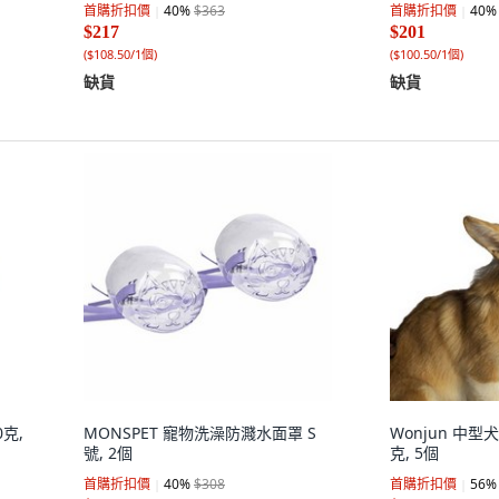
首購折扣價
40
%
$363
首購折扣價
40
%
$217
$201
(
$108.50/1個
)
(
$100.50/1個
)
缺貨
缺貨
0克,
MONSPET 寵物洗澡防濺水面罩 S
Wonjun 中型
號, 2個
克, 5個
首購折扣價
40
%
$308
首購折扣價
56
%