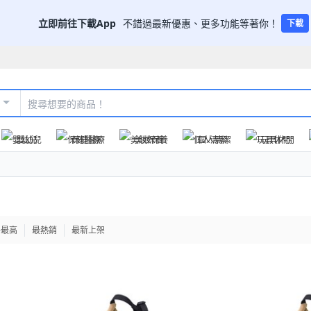
立即前往下載App
不錯過最新優惠、更多功能等著你！
下載
嬰幼兒
保健醫療
美妝保養
個人清潔
玩具休閒
格最高
最熱銷
最新上架