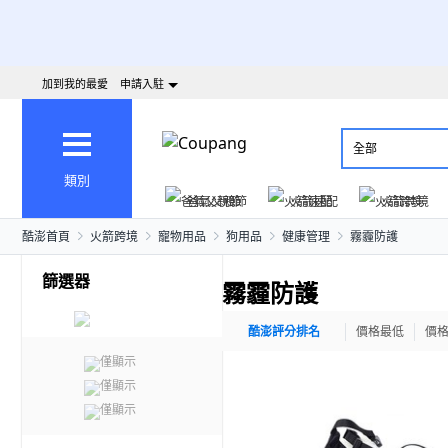
加到我的最愛
申請入駐
全部
類別
爸氣父親節
火箭速配
火箭跨境
酷澎首頁
火箭跨境
寵物用品
狗用品
健康管理
霧霾防護
篩選器
霧霾防護
酷澎評分排名
價格最低
價
僅顯示
僅顯示
僅顯示