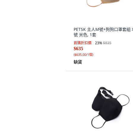
PETSK 主人M號+狗狗口罩套組 
號 米色, 1套
首購折扣價
23
%
$835
$635
(
$635.00/1個
)
缺貨