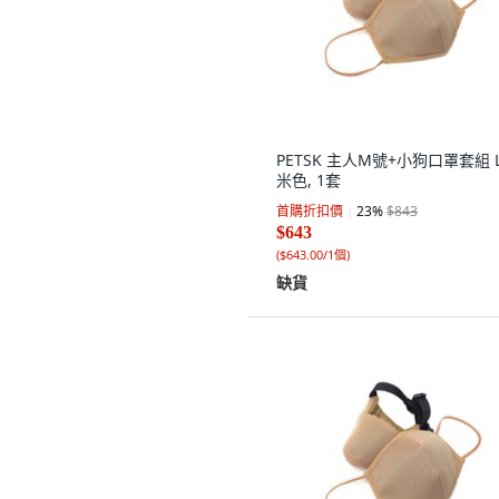
PETSK 主人M號+小狗口罩套組 
米色, 1套
首購折扣價
23
%
$843
$643
(
$643.00/1個
)
缺貨