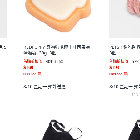
色 S
REDPUPPY 寵物狗毛博士吐司果凍
PETSK 狗狗防
清潔器, 30g, 3個
3個
首購折扣價
40
%
$268
首購折扣價
57
%
$160
$193
(
$53.33/1個
)
(
$64.33/1個
)
8/10 星期一
預計送達
8/10 星期一
預
(
37
)