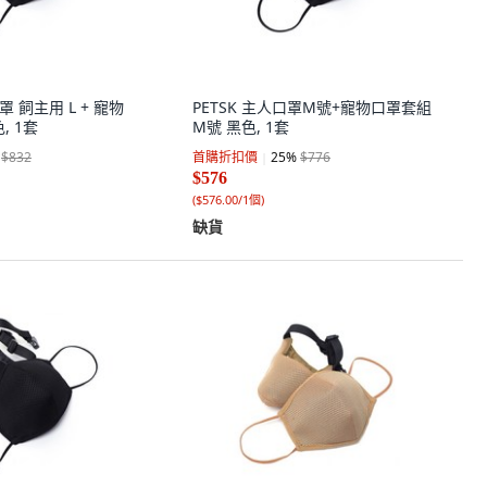
口罩 飼主用 L + 寵物
PETSK 主人口罩M號+寵物口罩套組
, 1套
M號 黑色, 1套
$832
首購折扣價
25
%
$776
$576
(
$576.00/1個
)
缺貨