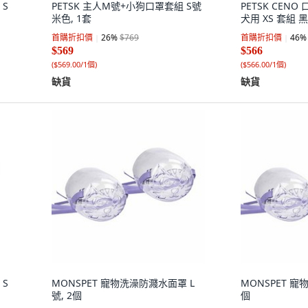
 S
PETSK 主人M號+小狗口罩套組 S號
PETSK CENO
米色, 1套
犬用 XS 套組 黑
首購折扣價
26
%
$769
首購折扣價
46
%
$569
$566
(
$569.00/1個
)
(
$566.00/1個
)
缺貨
缺貨
 S
MONSPET 寵物洗澡防濺水面罩 L
MONSPET 寵
號, 2個
個