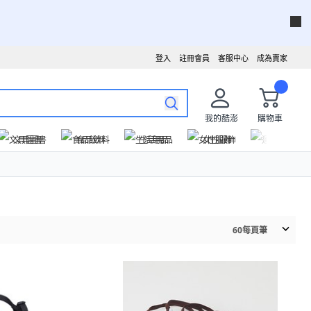
登入
註冊會員
客服中心
成為賣家
我的酷澎
購物車
文具圖書
食品飲料
生活用品
女性服飾
運動戶外
60
每頁筆