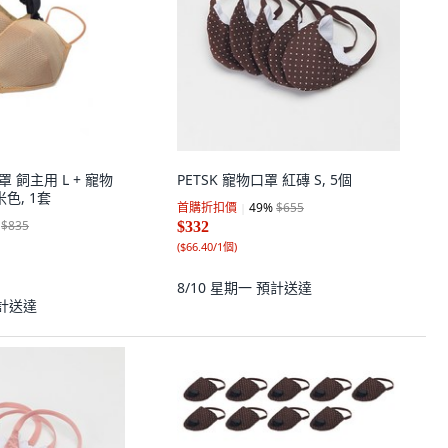
口罩 飼主用 L + 寵物
PETSK 寵物口罩 紅磚 S, 5個
米色, 1套
首購折扣價
49
%
$655
$835
$332
(
$66.40/1個
)
8/10 星期一
預計送達
計送達