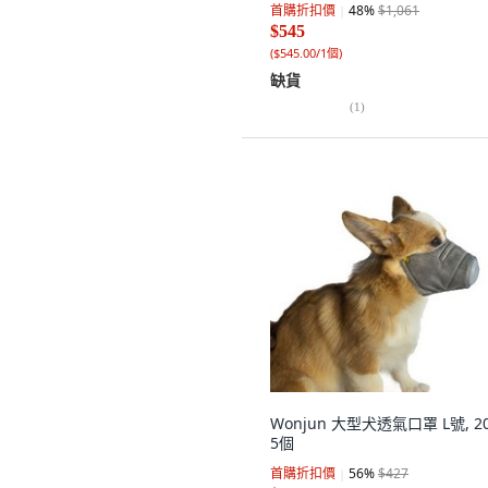
首購折扣價
48
%
$1,061
$545
(
$545.00/1個
)
缺貨
(
1
)
Wonjun 大型犬透氣口罩 L號, 2
5個
首購折扣價
56
%
$427