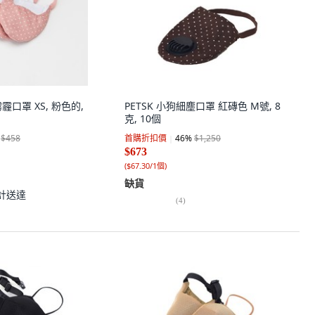
霧霾口罩 XS, 粉色的,
PETSK 小狗細塵口罩 紅磚色 M號, 8
克, 10個
$458
首購折扣價
46
%
$1,250
$673
(
$67.30/1個
)
缺貨
計送達
(
4
)