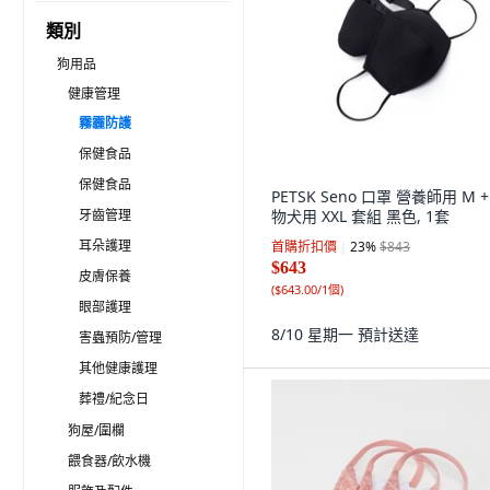
類別
狗用品
健康管理
霧霾防護
保健食品
保健食品
PETSK Seno 口罩 營養師用 M +
牙齒管理
物犬用 XXL 套組 黑色, 1套
耳朵護理
首購折扣價
23
%
$843
$643
皮膚保養
(
$643.00/1個
)
眼部護理
8/10 星期一
預計送達
害蟲預防/管理
其他健康護理
葬禮/紀念日
狗屋/圍欄
餵食器/飲水機