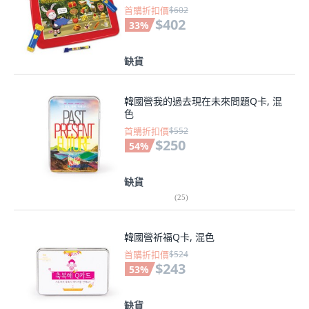
首購折扣價
$602
$402
33
%
缺貨
韓國營我的過去現在未來問題Q卡, 混
色
首購折扣價
$552
$250
54
%
缺貨
(
25
)
韓國營祈福Q卡, 混色
首購折扣價
$524
$243
53
%
缺貨