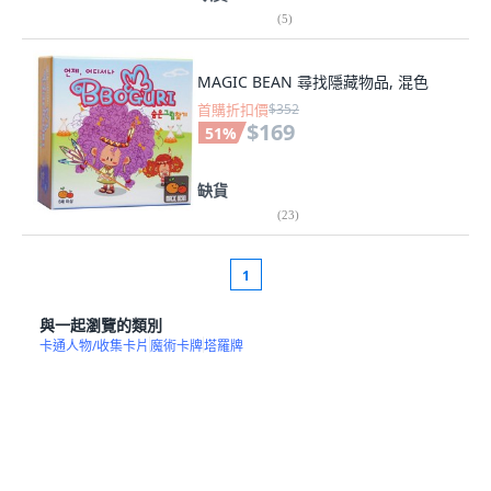
(
5
)
MAGIC BEAN 尋找隱藏物品, 混色
首購折扣價
$352
$169
51
%
缺貨
(
23
)
1
與一起瀏覽的類別
卡通人物/收集卡片
魔術卡牌
塔羅牌