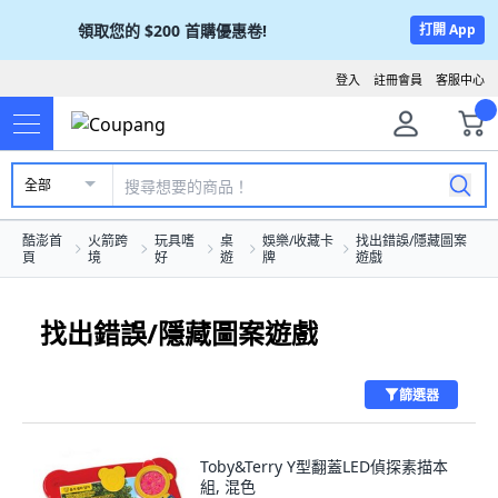
領取您的
$200
首購優惠卷!
打開 App
登入
註冊會員
客服中心
全部
酷澎首
火箭跨
玩具嗜
桌
娛樂/收藏卡
找出錯誤/隱藏圖案
頁
境
好
遊
牌
遊戲
找出錯誤/隱藏圖案遊戲
篩選器
Toby&Terry Y型翻蓋LED偵探素描本
組, 混色