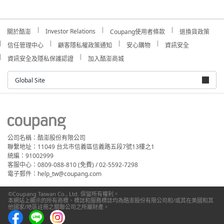
Investor Relations
關於酷澎
Coupang使用者條款
退換貨政策
信任管理中心
顧客隱私權政策通知
安心購物
資訊安全
資訊安全及隱私保護認證
加入酷澎商城
Global Site
公司名稱：酷澎股份有限公司
聯繫地址：11049 台北市信義區信義路五段7號13樓之1
統編：91002999
客服中心：0809-088-810 (免費) / 02-5592-7298
電子郵件：help_tw@coupang.com
©Coupang Taiwan Co., Ltd. 保留所有權利。
本網站上顯示的所有商標、標誌和服務標誌均為酷澎股份有限公司和/或其在美國和其
他國家/地區註冊之關聯公司之所屬財產。