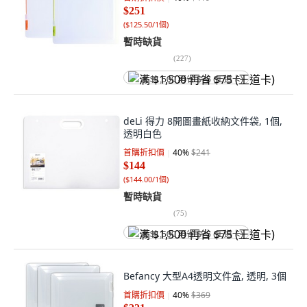
$251
(
$125.50/1個
)
暫時缺貨
(
227
)
满 $1,500 再省 $75 (王道卡)
deLi 得力 8開圖畫紙收納文件袋, 1個,
透明白色
首購折扣價
40
%
$241
$144
(
$144.00/1個
)
暫時缺貨
(
75
)
满 $1,500 再省 $75 (王道卡)
Befancy 大型A4透明文件盒, 透明, 3個
首購折扣價
40
%
$369