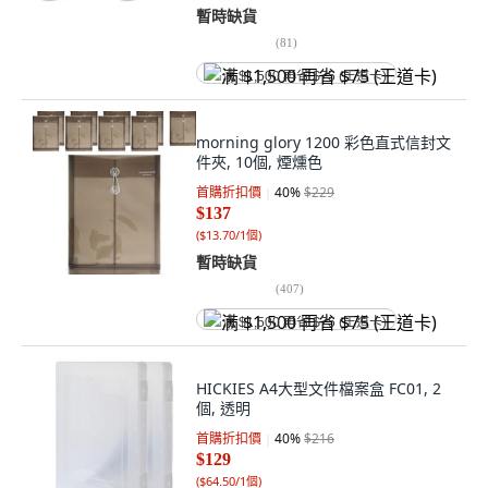
暫時缺貨
(
81
)
满 $1,500 再省 $75 (王道卡)
morning glory 1200 彩色直式信封文
件夾, 10個, 煙燻色
首購折扣價
40
%
$229
$137
(
$13.70/1個
)
暫時缺貨
(
407
)
满 $1,500 再省 $75 (王道卡)
HICKIES A4大型文件檔案盒 FC01, 2
個, 透明
首購折扣價
40
%
$216
$129
(
$64.50/1個
)