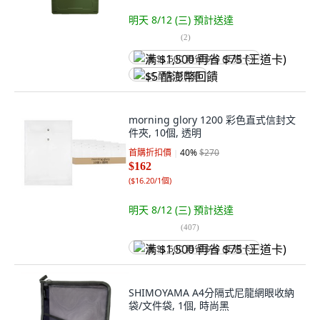
明天 8/12 (三)
預計送達
(
2
)
满 $1,500 再省 $75 (王道卡)
$5 酷澎幣回饋
morning glory 1200 彩色直式信封文
件夾, 10個, 透明
首購折扣價
40
%
$270
$162
(
$16.20/1個
)
明天 8/12 (三)
預計送達
(
407
)
满 $1,500 再省 $75 (王道卡)
SHIMOYAMA A4分隔式尼龍網眼收納
袋/文件袋, 1個, 時尚黑