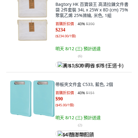
Bagtory HK 百寶袋王 高清拉鍊文件書
袋 2件套裝 34L x 25W x 8D (cm) 75%
聚氯乙烯 25%滌綸, 米色, 1組
首購折扣價
40
%
$390
$234
(
$234.00/1個
)
明天 8/12 (三)
預計送達
(
6
)
满 $1,500 再省 $75 (王道卡)
帶板夾文件盒 C533, 藍色, 2個
首購折扣價
40
%
$151
$90
(
$45.00/1個
)
明天 8/12 (三)
預計送達
(
2
)
$4 酷澎幣回饋