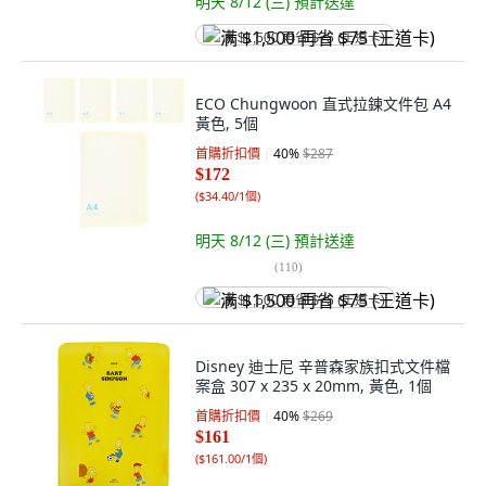
明天 8/12 (三)
預計送達
满 $1,500 再省 $75 (王道卡)
ECO Chungwoon 直式拉鍊文件包 A4
黃色, 5個
首購折扣價
40
%
$287
$172
(
$34.40/1個
)
明天 8/12 (三)
預計送達
(
110
)
满 $1,500 再省 $75 (王道卡)
Disney 迪士尼 辛普森家族扣式文件檔
案盒 307 x 235 x 20mm, 黃色, 1個
首購折扣價
40
%
$269
$161
(
$161.00/1個
)