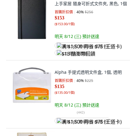
上手家居 隨身可折式文件夾, 黑色, 1個
首購折扣價
40
%
$256
$153
(
$153.00/1個
)
明天 8/12 (三)
預計送達
满 $1,500 再省 $75 (王道卡)
$13 酷澎幣回饋
Alpha 手提式透明文件盒, 1個, 透明
首購折扣價
40
%
$225
$135
(
$135.00/1個
)
明天 8/12 (三)
預計送達
(
442
)
满 $1,500 再省 $75 (王道卡)