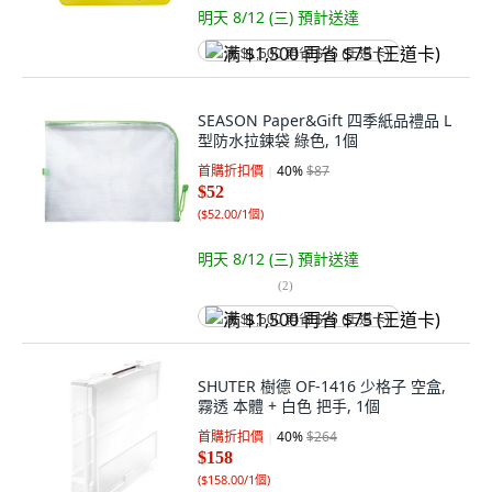
明天 8/12 (三)
預計送達
满 $1,500 再省 $75 (王道卡)
SEASON Paper&Gift 四季紙品禮品 L
型防水拉鍊袋 綠色, 1個
首購折扣價
40
%
$87
$52
(
$52.00/1個
)
明天 8/12 (三)
預計送達
(
2
)
满 $1,500 再省 $75 (王道卡)
SHUTER 樹德 OF-1416 少格子 空盒,
霧透 本體 + 白色 把手, 1個
首購折扣價
40
%
$264
$158
(
$158.00/1個
)