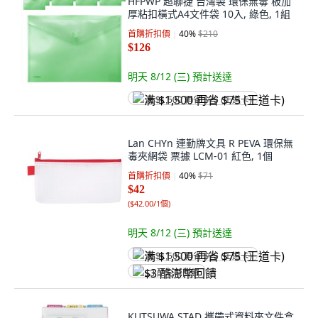
HFPWP 超聯捷 台灣製 環保無毒 板加
厚粘扣橫式A4文件袋 10入, 綠色, 1組
首購折扣價
40
%
$210
$126
明天 8/12 (三)
預計送達
满 $1,500 再省 $75 (王道卡)
Lan CHYn 連勤牌文具 R PEVA 環保無
毒夾網袋 票據 LCM-01 紅色, 1個
首購折扣價
40
%
$71
$42
(
$42.00/1個
)
明天 8/12 (三)
預計送達
满 $1,500 再省 $75 (王道卡)
$3 酷澎幣回饋
KUTSUWA STAD 攜帶式資料夾文件盒,