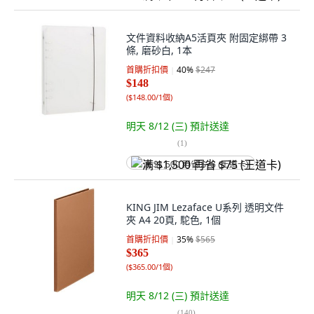
文件資料收納A5活頁夾 附固定綁帶 3
條, 磨砂白, 1本
首購折扣價
40
%
$247
$148
(
$148.00/1個
)
明天 8/12 (三)
預計送達
(
1
)
满 $1,500 再省 $75 (王道卡)
KING JIM Lezaface U系列 透明文件
夾 A4 20頁, 駝色, 1個
首購折扣價
35
%
$565
$365
(
$365.00/1個
)
明天 8/12 (三)
預計送達
(
140
)