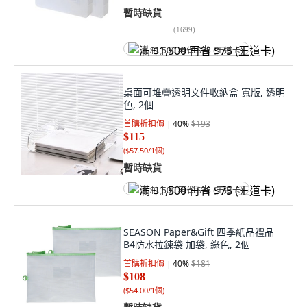
暫時缺貨
(
1699
)
满 $1,500 再省 $75 (王道卡)
桌面可堆疊透明文件收納盒 寬版, 透明
色, 2個
首購折扣價
40
%
$193
$115
(
$57.50/1個
)
暫時缺貨
满 $1,500 再省 $75 (王道卡)
SEASON Paper&Gift 四季紙品禮品
B4防水拉鍊袋 加袋, 綠色, 2個
首購折扣價
40
%
$181
$108
(
$54.00/1個
)