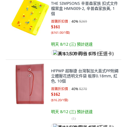
THE SIMPSONS 辛普森家族 扣式文件
檔案盒 HMN009-2, 辛普森家族黃, 1
個
首購折扣價
40
%
$269
$161
(
$161.00/1個
)
明天 8/12 (三)
預計送達
满 $1,500 再省 $75 (王道卡)
HFPWP 超聯捷 台灣製加大直式PP附繩
立體壓花透明文件袋 板厚0.18mm, 紅
色, 10個
首購折扣價
40
%
$270
$162
(
$16.20/1個
)
明天 8/12 (三)
預計送達
(
1
)