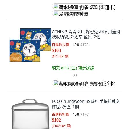
满 $1,500 再省 $75 (王道卡)
$2 酷澎幣回饋
CCHING 青青文具 好想兔 A4多用途網
狀收納袋, 外太空 藍色, 2個
首購折扣價
40
%
$172
$103
(
$51.50/1個
)
明天 8/12 (三)
預計送達
(
6
)
满 $1,500 再省 $75 (王道卡)
ECO Chungwoon BS系列 手提拉鍊文
件包, 灰色, 1個
首購折扣價
40
%
$170
$102
(
$102.00/1個
)