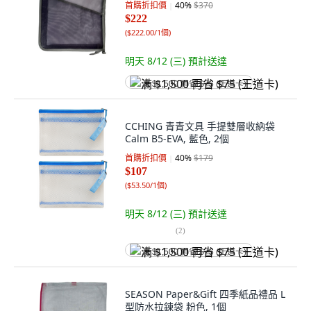
首購折扣價
40
%
$370
$222
(
$222.00/1個
)
明天 8/12 (三)
預計送達
满 $1,500 再省 $75 (王道卡)
CCHING 青青文具 手提雙層收納袋
Calm B5-EVA, 藍色, 2個
首購折扣價
40
%
$179
$107
(
$53.50/1個
)
明天 8/12 (三)
預計送達
(
2
)
满 $1,500 再省 $75 (王道卡)
SEASON Paper&Gift 四季紙品禮品 L
型防水拉鍊袋 粉色, 1個