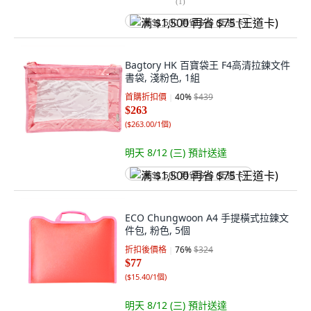
(
1
)
满 $1,500 再省 $75 (王道卡)
Bagtory HK 百寶袋王 F4高清拉鍊文件
書袋, 淺粉色, 1組
首購折扣價
40
%
$439
$263
(
$263.00/1個
)
明天 8/12 (三)
預計送達
满 $1,500 再省 $75 (王道卡)
ECO Chungwoon A4 手提橫式拉鍊文
件包, 粉色, 5個
折扣後價格
76
%
$324
$77
(
$15.40/1個
)
明天 8/12 (三)
預計送達