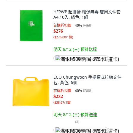
HFPWP 超聯捷 環保無毒 雙用文件套
A4 10入, 綠色, 1組
首購折扣價
40
%
$460
$276
(
$276.00/1個
)
明天 8/12 (三)
預計送達
满 $1,500 再省 $75 (王道卡)
ECO Chungwoon 手提橫式拉鍊文件
包, 黃色, 6個
首購折扣價
40
%
$388
$232
(
$38.67/1個
)
明天 8/12 (三)
預計送達
(
3
)
满 $1,500 再省 $75 (王道卡)