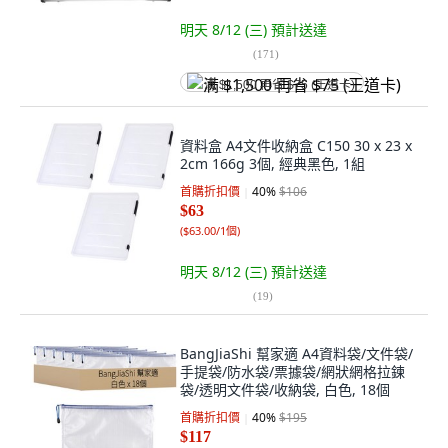
明天 8/12 (三)
預計送達
(
171
)
满 $1,500 再省 $75 (王道卡)
資料盒 A4文件收納盒 C150 30 x 23 x
2cm 166g 3個, 經典黑色, 1組
首購折扣價
40
%
$106
$63
(
$63.00/1個
)
明天 8/12 (三)
預計送達
(
19
)
BangJiaShi 幫家適 A4資料袋/文件袋/
手提袋/防水袋/票據袋/網狀網格拉鍊
袋/透明文件袋/收納袋, 白色, 18個
首購折扣價
40
%
$195
$117