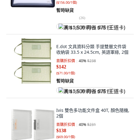
(
$156.00/1個
)
暫時缺貨
(
26
)
满 $1,500 再省 $75 (王道卡)
E.dot 文具資料分類 手提雙層文件袋
收納袋 33.5 x 24.5cm, 英語軍綠, 2個
首購折扣價
40
%
$238
$142
(
$71.00/1個
)
暫時缺貨
满 $1,500 再省 $75 (王道卡)
Ivis 雙色多功能文件盒 40T, 顏色隨機,
2個
首購折扣價
40
%
$231
$138
(
$69.00/1個
)