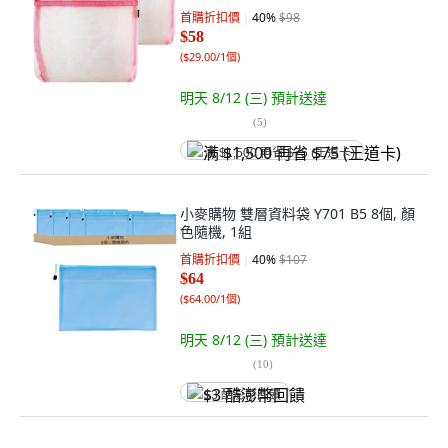
首購折扣價
40
%
$98
$58
(
$29.00/1個
)
明天 8/12 (三)
預計送達
(
5
)
满 $1,500 再省 $75 (王道卡)
小麥購物 雙層資料袋 Y701 B5 8個, 顏
色隨機, 1組
首購折扣價
40
%
$107
$64
(
$64.00/1個
)
明天 8/12 (三)
預計送達
(
10
)
$3 酷澎幣回饋