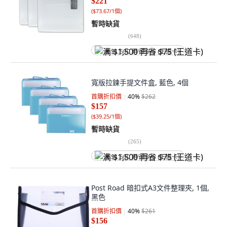
$221
(
$73.67/1個
)
暫時缺貨
(
648
)
满 $1,500 再省 $75 (王道卡)
寬版拉鍊手提文件盒, 藍色, 4個
首購折扣價
40
%
$262
$157
(
$39.25/1個
)
暫時缺貨
(
265
)
满 $1,500 再省 $75 (王道卡)
Post Road 暗扣式A3文件整理夾, 1個,
黑色
首購折扣價
40
%
$261
$156