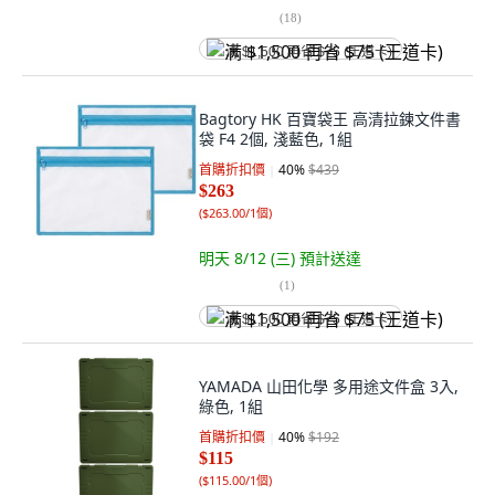
(
18
)
满 $1,500 再省 $75 (王道卡)
Bagtory HK 百寶袋王 高清拉鍊文件書
袋 F4 2個, 淺藍色, 1組
首購折扣價
40
%
$439
$263
(
$263.00/1個
)
明天 8/12 (三)
預計送達
(
1
)
满 $1,500 再省 $75 (王道卡)
YAMADA 山田化學 多用途文件盒 3入,
綠色, 1組
首購折扣價
40
%
$192
$115
(
$115.00/1個
)