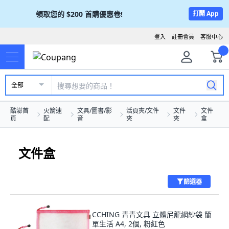
領取您的
$200
首購優惠卷!
打開 App
登入
註冊會員
客服中心
全部
酷澎首
火箭速
文具/圖書/影
活頁夾/文件
文件
文件
頁
配
音
夾
夾
盒
文件盒
篩選器
CCHING 青青文具 立體尼龍網紗袋 簡
單生活 A4, 2個, 粉紅色