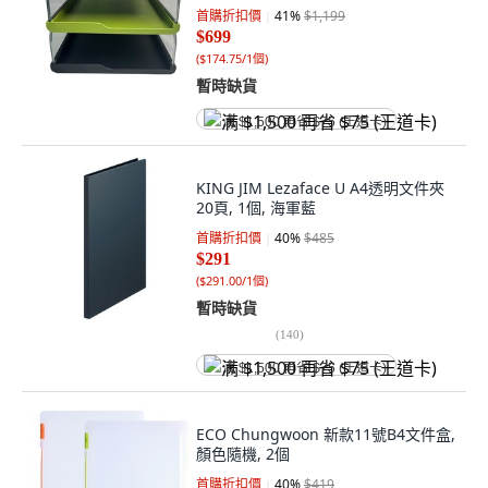
首購折扣價
41
%
$1,199
$699
(
$174.75/1個
)
暫時缺貨
满 $1,500 再省 $75 (王道卡)
KING JIM Lezaface U A4透明文件夾
20頁, 1個, 海軍藍
首購折扣價
40
%
$485
$291
(
$291.00/1個
)
暫時缺貨
(
140
)
满 $1,500 再省 $75 (王道卡)
ECO Chungwoon 新款11號B4文件盒,
顏色隨機, 2個
首購折扣價
40
%
$419