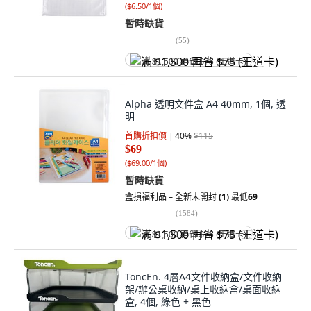
(
$6.50/1個
)
暫時缺貨
(
55
)
满 $1,500 再省 $75 (王道卡)
Alpha 透明文件盒 A4 40mm, 1個, 透
明
首購折扣價
40
%
$115
$69
(
$69.00/1個
)
暫時缺貨
盒損福利品 – 全新未開封
(1)
最低
69
(
1584
)
满 $1,500 再省 $75 (王道卡)
ToncEn. 4層A4文件收納盒/文件收納
架/辦公桌收納/桌上收納盒/桌面收納
盒, 4個, 綠色 + 黑色