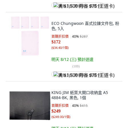
满 $1,500 再省 $75 (王道卡)
ECO Chungwoon 直式拉鍊文件包, 粉
色, 5入
首購折扣價
40
%
$287
$172
(
$34.40/1個
)
明天 8/12 (三)
預計送達
(
109
)
满 $1,500 再省 $75 (王道卡)
KING JIM 紙質大開口收納盒 A5
4884-BK, 黑色, 1個
首購折扣價
40
%
$415
$249
(
$249.00/1個
)