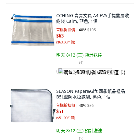
CCHING 青青文具 A4 EVA手提雙層收
納袋 Calm, 藍色, 1個
首購折扣價
40
%
$105
$63
(
$63.00/1個
)
明天 8/12 (三)
預計送達
(
4
)
满 $1,500 再省 $75 (王道卡)
SEASON Paper&Gift 四季紙品禮品
B5L型防水拉鍊袋, 黑色, 1個
首購折扣價
40
%
$86
$51
(
$51.00/1個
)
明天 8/12 (三)
預計送達
(
5
)