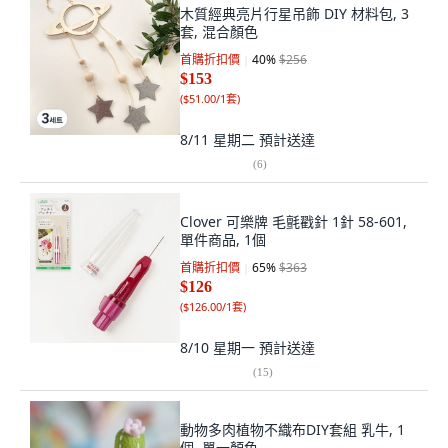
木質經典亮片行星吊飾 DIY 材料包, 3
套, 混合顏色
首購折扣價
40
%
$256
$153
(
$51.00/1套
)
8/11 星期二
預計送達
(
6
)
Clover 可樂牌 毛氈戳針 1針 58-601,
單件商品, 1個
首購折扣價
65
%
$363
$126
(
$126.00/1套
)
8/10 星期一
預計送達
(
15
)
動物多肉植物不織布DIY套組 乳牛, 1
個, 單一顏色