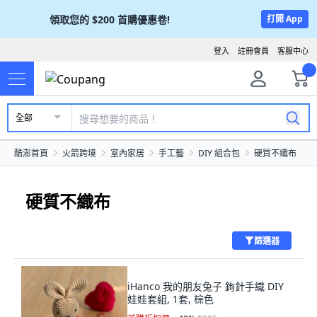
領取您的
$200
首購優惠卷!
打開 App
登入
註冊會員
客服中心
全部
酷澎首頁
火箭跨境
室內家居
手工藝
DIY 組合包
硬質不織布
硬質不織布
篩選器
iHanco 我的朋友兔子 鉤針手織 DIY
娃娃套組, 1套, 棕色