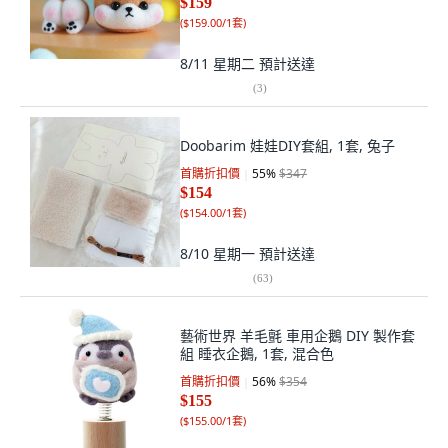
$159
(
$159.00/1套
)
8/11 星期二
預計送達
(
3
)
Doobarim 娃娃DIY套組, 1套, 兔子
首購折扣價
55
%
$347
$154
(
$154.00/1套
)
8/10 星期一
預計送達
(
63
)
藝術世界 羊毛氈 車用企鵝 DIY 製作套
組 睡衣企鵝, 1套, 混合色
首購折扣價
56
%
$354
$155
(
$155.00/1套
)