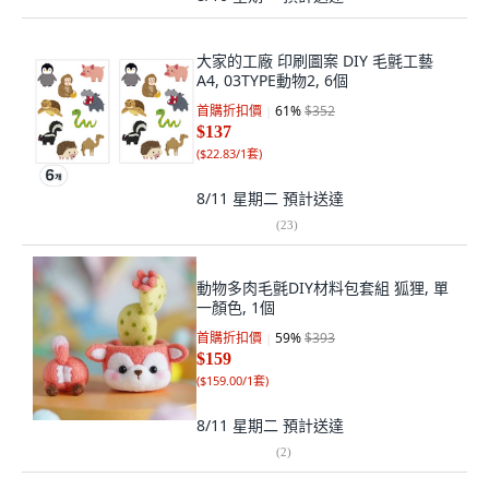
大家的工廠 印刷圖案 DIY 毛氈工藝
A4, 03TYPE動物2, 6個
首購折扣價
61
%
$352
$137
(
$22.83/1套
)
8/11 星期二
預計送達
(
23
)
動物多肉毛氈DIY材料包套組 狐狸, 單
一顏色, 1個
首購折扣價
59
%
$393
$159
(
$159.00/1套
)
8/11 星期二
預計送達
(
2
)