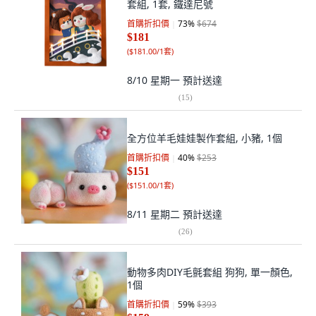
套組, 1套, 鐵達尼號
首購折扣價
73
%
$674
$181
(
$181.00/1套
)
8/10 星期一
預計送達
(
15
)
全方位羊毛娃娃製作套組, 小豬, 1個
首購折扣價
40
%
$253
$151
(
$151.00/1套
)
8/11 星期二
預計送達
(
26
)
動物多肉DIY毛氈套組 狗狗, 單一顏色,
1個
首購折扣價
59
%
$393