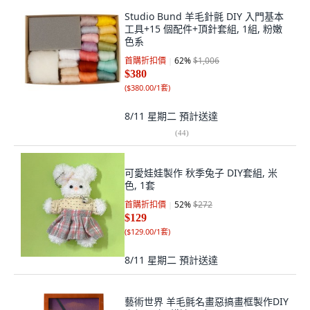
Studio Bund 羊毛針氈 DIY 入門基本
工具+15 個配件+頂針套組, 1組, 粉嫩
色系
首購折扣價
62
%
$1,006
$380
(
$380.00/1套
)
8/11 星期二
預計送達
(
44
)
可愛娃娃製作 秋季兔子 DIY套組, 米
色, 1套
首購折扣價
52
%
$272
$129
(
$129.00/1套
)
8/11 星期二
預計送達
藝術世界 羊毛氈名畫惡搞畫框製作DIY