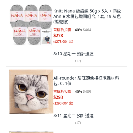
Knitt Nana 編織線 50g x 5入 + 斜紋
Annie 水桶包織圖組合, 1套, 19 灰色
(編織線)
首購折扣價
40
%
$464
$278
(
$278.00/1套
)
8/10 星期一
預計送達
(
17
)
All-rounder 貓咪頭像相框毛氈材料
包, C, 1個
首購折扣價
40
%
$489
$293
(
$293.00/1套
)
8/11 星期二
預計送達
(
17
)