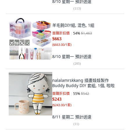
8/10 星期一
預計送達
(
113
)
羊毛氈DIY組, 混色, 1組
首購折扣價
54
%
$1,463
$663
(
$663.00/1套
)
8/10 星期一
預計送達
(
205
)
nalalamrskkang 插畫娃娃製作
Buddy Buddy DIY 套組, 1個, 啦啦
首購折扣價
55
%
$542
$243
(
$243.00/1套
)
8/11 星期二
預計送達
(
11
)