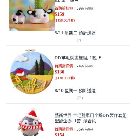
首購折扣價
59
%
$393
$159
(
$159.00/1套
)
8/11 星期二
預計送達
(
2
)
DIY羊毛氈畫框組, 1套, F
首購折扣價
74
%
$509
$130
(
$130.00/1套
)
8/10 星期一
預計送達
(
73
)
藝術世界 羊毛氈車用企鵝DIY製作套組
聖誕企鵝, 1套, 混合色
首購折扣價
56
%
$354
$154