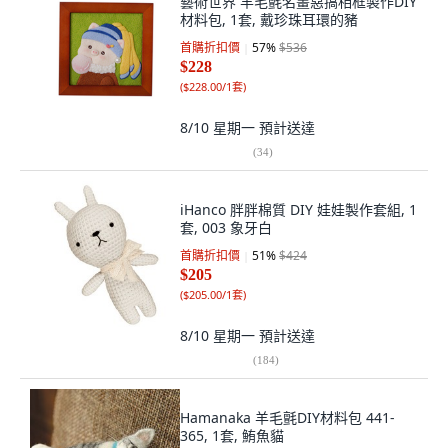
藝術世界 羊毛氈名畫惡搞相框製作DIY
材料包, 1套, 戴珍珠耳環的豬
首購折扣價
57
%
$536
$228
(
$228.00/1套
)
8/10 星期一
預計送達
(
34
)
iHanco 胖胖棉質 DIY 娃娃製作套組, 1
套, 003 象牙白
首購折扣價
51
%
$424
$205
(
$205.00/1套
)
8/10 星期一
預計送達
(
184
)
Hamanaka 羊毛氈DIY材料包 441-
365, 1套, 鮪魚貓