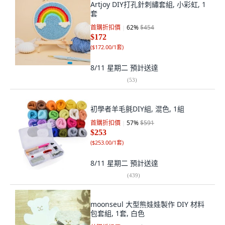
Artjoy DIY打孔針刺繡套組, 小彩虹, 1
套
首購折扣價
62
%
$454
$172
(
$172.00/1套
)
8/11 星期二
預計送達
(
53
)
初學者羊毛氈DIY組, 混色, 1組
首購折扣價
57
%
$591
$253
(
$253.00/1套
)
8/11 星期二
預計送達
(
439
)
moonseul 大型熊娃娃製作 DIY 材料
包套組, 1套, 白色