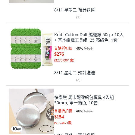
8/11 星期二
預計送達
(
2
)
Knitt Cotton Doll 編織線 50g x 10入
+ 基本編織工具組, 25 亮綠色, 1套
首購折扣價
40
%
$461
$276
(
$276.00/1套
)
8/11 星期二
預計送達
(
8
)
快樂熊 馬卡龍零錢包模具 4入組
50mm, 單一顏色, 10套
首購折扣價
40
%
$257
$154
(
$15.40/1套
)