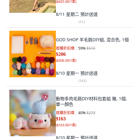
(
$425.00/1套
)
8/11 星期二
預計送達
(
11
)
GOD SHOP 羊毛氈DIY組, 混合色, 1個
首購折扣價
59
%
$510
$206
(
$206.00/1套
)
8/10 星期一
預計送達
(
142
)
動物多肉毛氈DIY材料包套組 豬, 1個,
單一顏色
首購折扣價
40
%
$273
$163
(
$163.00/1套
)
8/10 星期一
預計送達