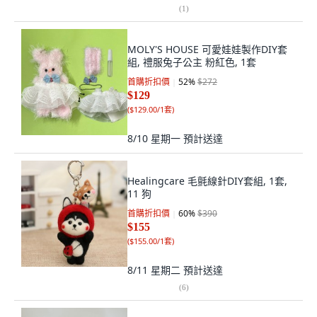
(
1
)
MOLY'S HOUSE 可愛娃娃製作DIY套
組, 禮服兔子公主 粉紅色, 1套
首購折扣價
52
%
$272
$129
(
$129.00/1套
)
8/10 星期一
預計送達
Healingcare 毛氈線針DIY套組, 1套,
11 狗
首購折扣價
60
%
$390
$155
(
$155.00/1套
)
8/11 星期二
預計送達
(
6
)