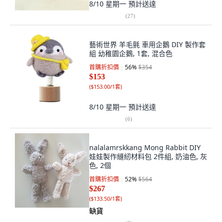
8/10 星期一
預計送達
(
27
)
藝術世界 羊毛氈 車用企鵝 DIY 製作套
組 幼稚園企鵝, 1套, 混合色
首購折扣價
56
%
$354
$153
(
$153.00/1套
)
8/10 星期一
預計送達
(
6
)
nalalamrskkang Mong Rabbit DIY
娃娃製作縫紉材料包 2件組, 奶油色, 灰
色, 2個
首購折扣價
52
%
$564
$267
(
$133.50/1套
)
缺貨