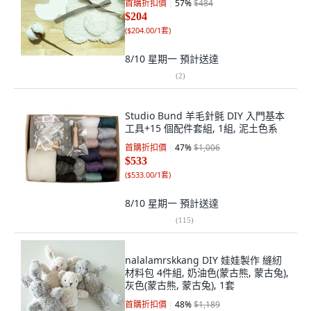
首購折扣價
57
%
$484
$204
(
$204.00/1套
)
8/10 星期一
預計送達
(
2
)
Studio Bund 羊毛針氈 DIY 入門基本
工具+15 個配件套組, 1組, 泥土色系
首購折扣價
47
%
$1,006
$533
(
$533.00/1套
)
8/10 星期一
預計送達
(
115
)
nalalamrskkang DIY 娃娃製作 縫紉
材料包 4件組, 奶油色(蒙古熊, 蒙古兔),
灰色(蒙古熊, 蒙古兔), 1套
首購折扣價
48
%
$1,189