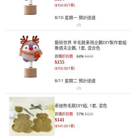
(
$154.00/1套
)
8/10 星期一
預計送達
(
3
)
藝術世界 羊毛氈車用企鵝DIY製作套組
魯道夫企鵝, 1套, 混合色
首購折扣價
64
%
$439
$155
(
$155.00/1套
)
8/11 星期二
預計送達
(
3
)
泰迪熊毛氈DIY組, 1套, 混色
首購折扣價
57
%
$329
$141
(
$141.00/1套
)