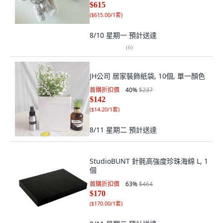
$615
(
$615.00/1套
)
8/10 星期一
預計送達
(
6
)
JH公司 居家裝飾紙袋, 10個, 單一顏色
首購折扣價
40
%
$237
$142
(
$14.20/1套
)
8/11 星期二
預計送達
StudioBUNT 針氈高強度珍珠海綿 L, 1
個
首購折扣價
63
%
$464
$170
(
$170.00/1套
)