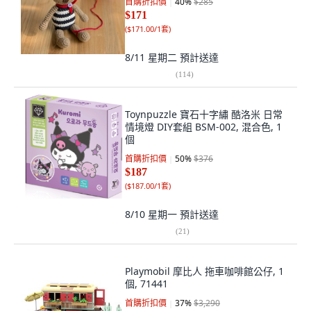
首購折扣價
40
%
$285
$171
(
$171.00/1套
)
8/11 星期二
預計送達
(
114
)
Toynpuzzle 寶石十字繡 酷洛米 日常
情境燈 DIY套組 BSM-002, 混合色, 1
個
首購折扣價
50
%
$376
$187
(
$187.00/1套
)
8/10 星期一
預計送達
(
21
)
Playmobil 摩比人 拖車咖啡館公仔, 1
個, 71441
首購折扣價
37
%
$3,290