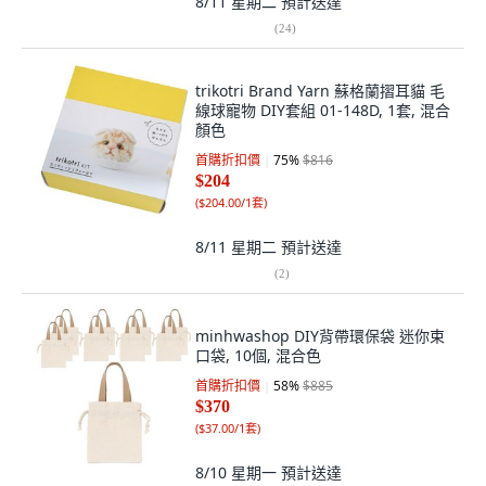
8/11 星期二
預計送達
(
24
)
trikotri Brand Yarn 蘇格蘭摺耳貓 毛
線球寵物 DIY套組 01-148D, 1套, 混合
顏色
首購折扣價
75
%
$816
$204
(
$204.00/1套
)
8/11 星期二
預計送達
(
2
)
minhwashop DIY背帶環保袋 迷你束
口袋, 10個, 混合色
首購折扣價
58
%
$885
$370
(
$37.00/1套
)
8/10 星期一
預計送達