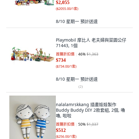
$2,055
(
$2055.00/1套
)
8/10 星期一
預計送達
Playmobil 摩比人 老夫婦與菜園公仔
71443, 1個
首購折扣價
46
%
$1,363
$734
(
$734.00/1套
)
8/10 星期一
預計送達
(
2
)
nalalamrskkang 插畫娃娃製作
Buddy Buddy DIY 2款套組, 2個, 嚕
嚕, 啦啦
首購折扣價
50
%
$1,037
$512
(
$256.00/1套
)