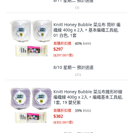
8/11 星期二
預計送達
(
5
)
Knitt Honey Bubble 菜瓜布 筒紗 編
織線 400g x 2入 + 基本編織工具組,
01 白色, 1套
首購折扣價
40
%
$495
$297
(
$297.00/1套
)
8/10 星期一
預計送達
(
21
)
Knitt Honey Bubble 菜瓜布錐形紗線
編織線 400g x 2入 + 編織基本工具組,
1套, 19 嬰兒紫
首購折扣價
39
%
$502
$302
(
$302.00/1套
)