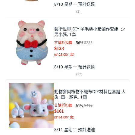
8/10 星期一
預計送達
(
2
)
藝術世界 DIY 羊毛氈小豬製作套組, 少
男小豬, 1套
首購折扣價
56
%
$285
$123
(
$123.00/1套
)
8/10 星期一
預計送達
(
72
)
動物多肉植物不織布DIY材料包套組 大
象, 單一顏色, 1個
首購折扣價
61
%
$418
$161
(
$161.00/1套
)
8/11 星期二
預計送達