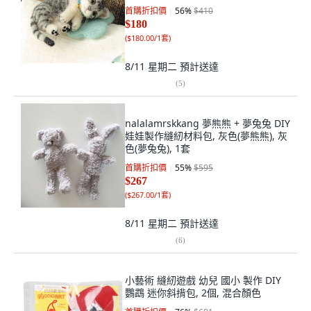
首購折扣價
56
%
$410
$180
(
$180.00/1套
)
8/11 星期二
預計送達
(
5
)
nalalamrskkang 夢熊熊 + 夢兔兔 DIY
娃娃製作縫紉材料包, 灰色(夢熊熊), 灰
色(夢兔兔), 1套
首購折扣價
55
%
$595
$267
(
$267.00/1套
)
8/11 星期二
預計送達
(
6
)
小藝術 縫紉遊戲 幼兒 國小 製作 DIY
鸚鵡 迷你斜揹包, 2個, 混合顏色