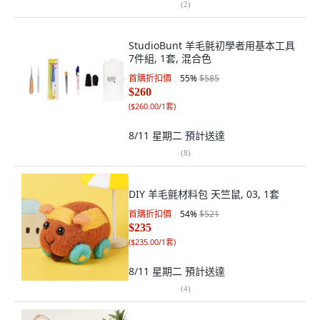
(
2
)
StudioBunt 羊毛氈初學者用基本工具
7件組, 1套, 混合色
首購折扣價
55
%
$585
$260
(
$260.00/1套
)
8/11 星期二
預計送達
(
8
)
DIY 羊毛氈材料包 天竺鼠, 03, 1套
首購折扣價
54
%
$521
$235
(
$235.00/1套
)
8/11 星期二
預計送達
(
4
)