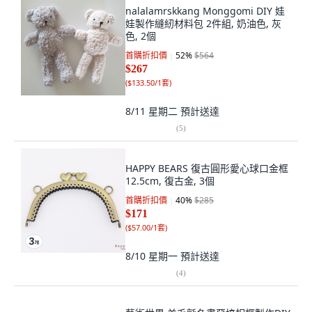
nalalamrskkang Monggomi DIY 娃
娃製作縫紉材料包 2件組, 奶油色, 灰
色, 2個
首購折扣價
52
%
$564
$267
(
$133.50/1套
)
8/11 星期二
預計送達
(
5
)
HAPPY BEARS 復古圓形愛心球口金框
12.5cm, 復古金, 3個
首購折扣價
40
%
$285
$171
(
$57.00/1套
)
8/10 星期一
預計送達
(
4
)