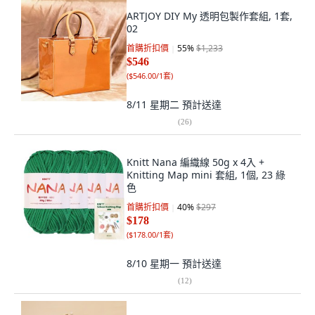
ARTJOY DIY My 透明包製作套組, 1套,
02
首購折扣價
55
%
$1,233
$546
(
$546.00/1套
)
8/11 星期二
預計送達
(
26
)
Knitt Nana 編織線 50g x 4入 +
Knitting Map mini 套組, 1個, 23 綠
色
首購折扣價
40
%
$297
$178
(
$178.00/1套
)
8/10 星期一
預計送達
(
12
)