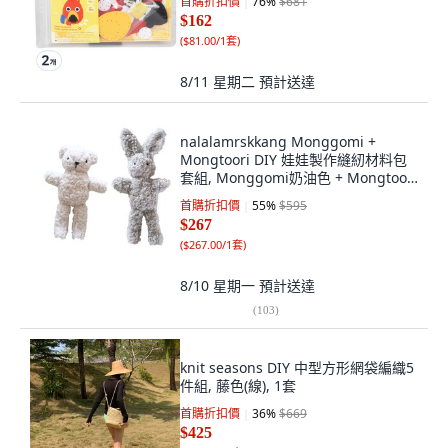
首購折扣價
76
%
$681
$162
(
$81.00/1套
)
8/11 星期二
預計送達
nalalamrskkang Monggomi +
Mongtoori DIY 娃娃製作縫紉材料包
套組, Monggomi奶油色 + Mongtoori
灰色, 1套
首購折扣價
55
%
$595
$267
(
$267.00/1套
)
8/10 星期一
預計送達
(
103
)
knit seasons DIY 中型方形網袋編織5
件組, 藤色(線), 1套
首購折扣價
36
%
$669
$425