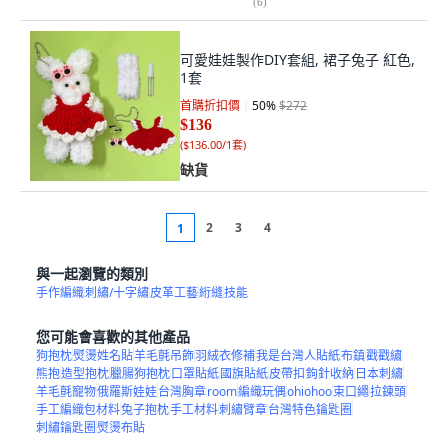
(
6
)
可愛娃娃製作DIY套組, 裙子兔子 紅色,
1套
首購折扣價
50
%
$272
$136
(
$136.00/1套
)
缺貨
2
3
4
1
與一起瀏覽的類別
手作編織
刺繡/十字繡
皮革工藝
絎縫
技能
您可能會喜歡的其他產品
狗抱枕
熨燙姓名貼
羊毛氈吊飾
羽絨衣修補
我是台灣人貼紙
布鎮
戳戳繡
熊抱
造型抱枕
臘腸狗抱枕
口罩貼紙
國旗貼紙
皮帶扣
鉤針收納
日本刺繡
羊毛氈寵物
俄羅斯娃娃
台灣胸章
room
編織玩偶
ohiohoo
束口繩
拉鍊頭
手工編織包材料
兔子抱枕
手工材料
刺繡臂章
台灣特色鑰匙圈
刺繡鑰匙圈
熨燙布貼