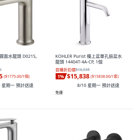
霧面水龍頭 D021S,
KOHLER Purist 檯上盆單孔臉盆水
龍頭 14404T-4A-CP, 1個
5
首購折扣價
$16,038
5
$15,838
1
%
(
$1775.00/1個
)
(
$15838.00/1套
)
10 星期一
預計送達
8/10 星期一
預計送達
免運