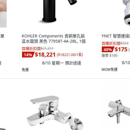
式單
KOHLER Components 青銅單孔臉
YNET 智慧連接器
盆水龍頭 黑色 77958T-4A-2BL, 1個
首購折扣價
$293
$175
首購折扣價
$21,311
40
%
(
$18,221
14
%
(
$18221.00/1套
)
運費 $195
8/
達
8/10 星期一
預計送達
WOW免運
免運