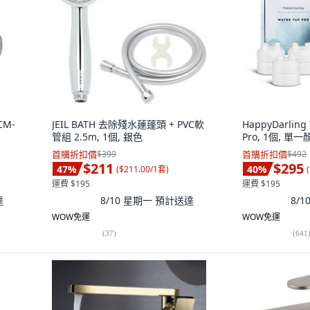
CM-
JEIL BATH 去除殘水蓮蓬頭 + PVC軟
HappyDarling
管組 2.5m, 1個, 銀色
Pro, 1個, 單
首購折扣價
$399
首購折扣價
$492
$211
$295
47
%
40
%
(
$211.00/1套
)
(
運費 $195
運費 $195
達
8/10 星期一
預計送達
8/
WOW免運
WOW免運
(
37
)
(
641