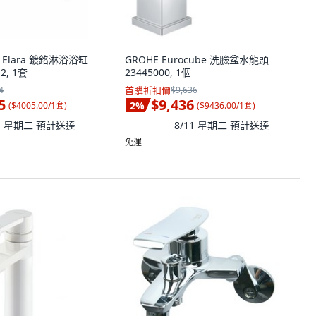
 Elara 鍍鉻淋浴浴缸
GROHE Eurocube 洗臉盆水龍頭
2, 1套
23445000, 1個
4
首購折扣價
$9,636
5
$9,436
2
%
(
$4005.00/1套
)
(
$9436.00/1套
)
11 星期二
預計送達
8/11 星期二
預計送達
免運