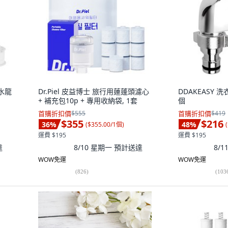
濾水龍
Dr.Piel 皮益博士 旅行用蓮蓬頭濾心
DDAKEASY 
+ 補充包10p + 專用收納袋, 1套
個
首購折扣價
$555
首購折扣價
$419
$355
$216
36
%
48
%
(
$355.00/1個
)
(
運費 $195
運費 $195
達
8/10 星期一
預計送達
8/
WOW免運
WOW免運
(
826
)
(
103