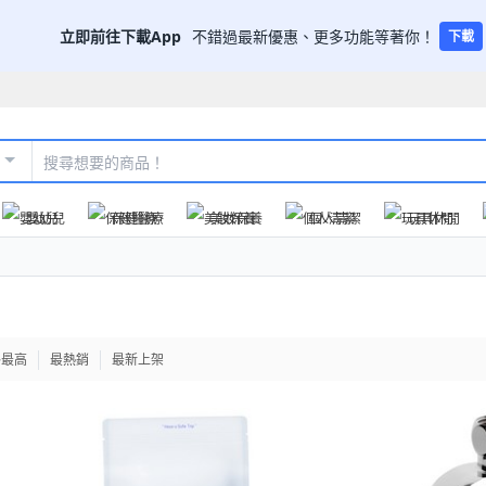
立即前往下載App
不錯過最新優惠、更多功能等著你！
下載
嬰幼兒
保健醫療
美妝保養
個人清潔
玩具休閒
格最高
最熱銷
最新上架