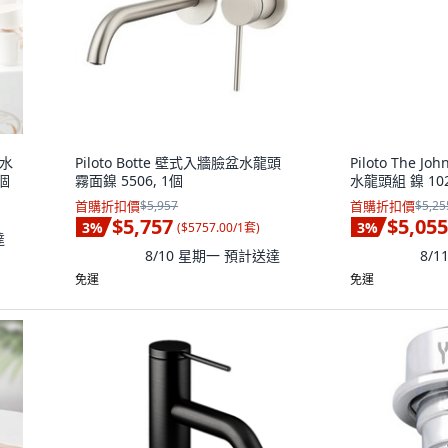
盆水
Piloto Botte 壁式入牆臉盆水龍頭
Piloto The Jo
1個
霧面鎳 5506, 1個
水龍頭組 鎳 102
首購折扣價
$5,957
首購折扣價
$5,25
$5,757
$5,055
3
%
3
%
(
$5757.00/1套
)
達
8/10 星期一
預計送達
8/
免運
免運