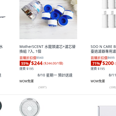
房水
MotherSCENT 水龍頭濾芯+濾芯替
SOO N CARE
換組 7入, 1個
臺過濾器專用濾芯
首購折扣價
$543
首購折扣價
$695
$244
$200
55
%
71
%
(
$244.00/1個
)
(
運費 $195
運費 $195
達
8/10 星期一
預計送達
8/
WOW免運
WOW免運
(
5697
)
(
108