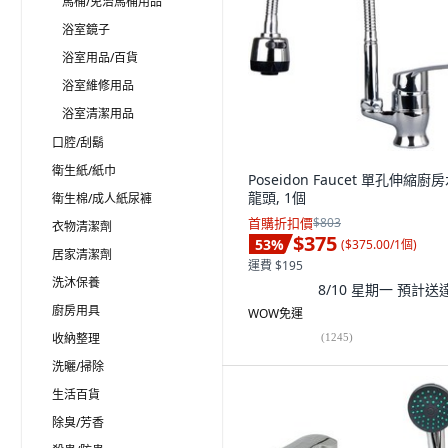
馬桶/免治馬桶用品
浴室鏡子
浴室用品/百貨
浴室維修用品
浴室清潔用品
口腔/刮鬍
衛生紙/紙巾
Poseidon Faucet 單孔伸縮廚
龍頭, 1個
衛生棉/成人紙尿褲
首購折扣價
$803
衣物清潔劑
$375
53
%
(
$375.00/1個
)
居家清潔劑
運費 $195
洗沐保養
8/10 星期一
預計送
廚房用具
WOW免運
收納整理
(
1245
)
洗曬/掃除
生活百貨
除臭/芳香