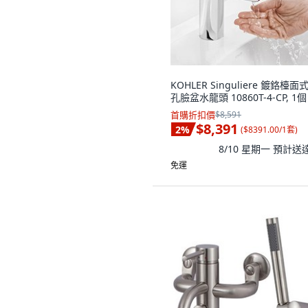
KOHLER Singuliere 鍍鉻檯面
孔臉盆水龍頭 10860T-4-CP, 1個
首購折扣價
$8,591
$8,391
2
%
(
$8391.00/1套
)
8/10 星期一
預計送
免運