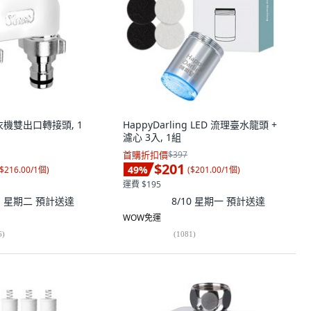
洗衣機雙出口轉接頭, 1
HappyDarling LED 流理臺水龍頭 +
濾心 3入, 1組
首購折扣價
$397
$201
49
%
$216.00/1個
)
(
$201.00/1個
)
運費 $195
11 星期二
預計送達
8/10 星期一
預計送達
WOW免運
6
)
(
1081
)