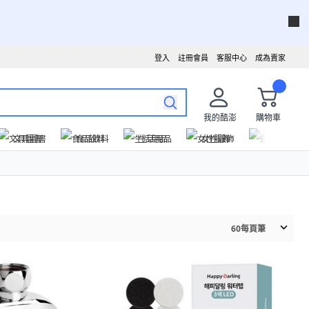
登入
註冊會員
客服中心
成為賣家
我的酷澎
購物車
文具圖書
食品飲料
生活用品
女性服飾
運動戶外
60
每頁筆