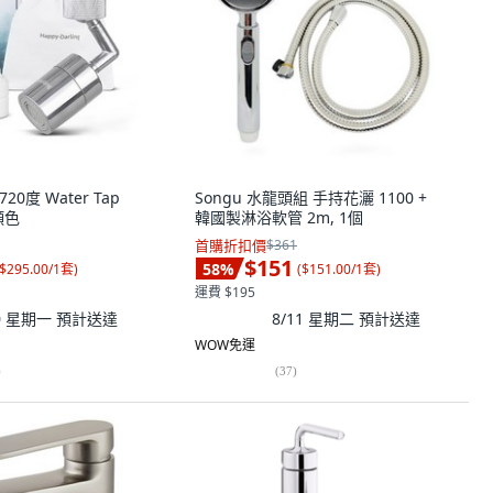
 720度 Water Tap
Songu 水龍頭組 手持花灑 1100 +
一顏色
韓國製淋浴軟管 2m, 1個
首購折扣價
$361
$151
58
%
$295.00/1套
)
(
$151.00/1套
)
運費 $195
10 星期一
預計送達
8/11 星期二
預計送達
WOW免運
)
(
37
)