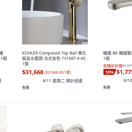
蓮
KOHLER Composed Top Ball 單孔
韓國 BK 韓國製
 1個
臉盆水龍頭 法式金色 73168T-4-AF,
1個
1個
首購折扣價
$1,97
$1,77
$31,668
10
%
(
$31668.00/1套
)
達
8/
8/11 星期二
預計送達
免運
免運