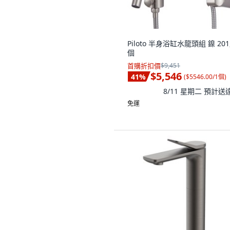
Piloto 半身浴缸水龍頭組 鎳 201,
個
首購折扣價
$9,451
$5,546
41
%
(
$5546.00/1個
)
8/11 星期二
預計送
免運