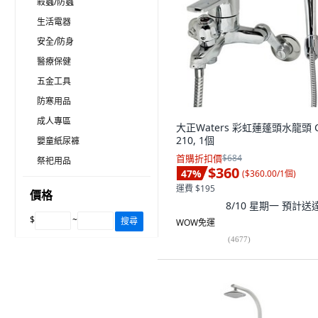
殺蟲/防蟲
生活電器
安全/防身
醫療保健
五金工具
防寒用品
成人專區
大正Waters 彩虹蓮蓬頭水龍頭 
210, 1個
嬰童紙尿褲
首購折扣價
$684
祭祀用品
$360
47
%
(
$360.00/1個
)
運費 $195
價格
8/10 星期一
預計送
$
~
搜尋
WOW免運
(
4677
)