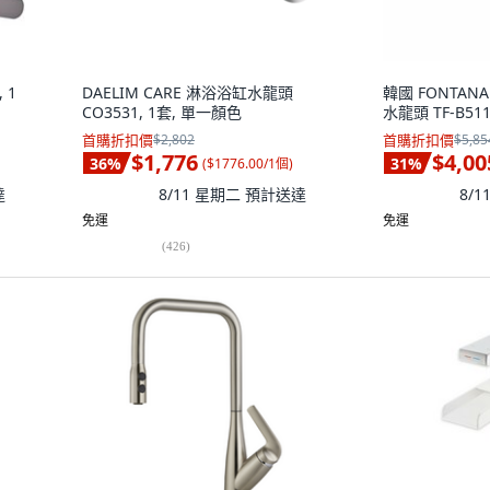
 1
DAELIM CARE 淋浴浴缸水龍頭
韓國 FONTANA
CO3531, 1套, 單一顏色
水龍頭 TF-B511
首購折扣價
$2,802
首購折扣價
$5,85
$1,776
$4,00
36
%
31
%
(
$1776.00/1個
)
達
8/11 星期二
預計送達
8/
免運
免運
(
426
)