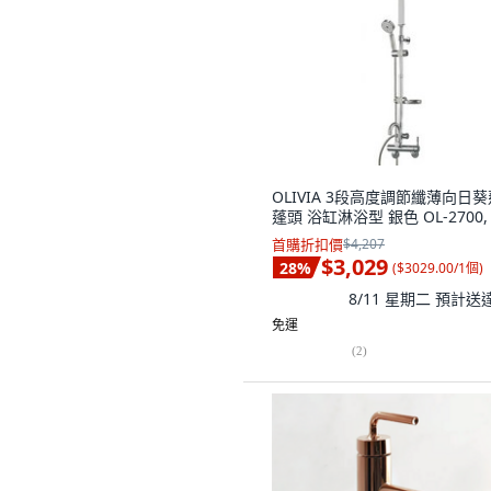
OLIVIA 3段高度調節纖薄向日葵
蓬頭 浴缸淋浴型 銀色 OL-2700,
首購折扣價
$4,207
$3,029
28
%
(
$3029.00/1個
)
8/11 星期二
預計送
免運
(
2
)