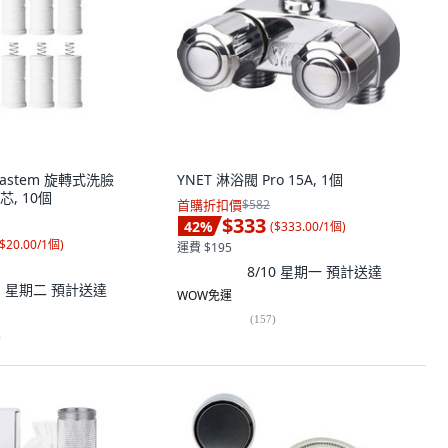
 Bastem 旋轉式洗臉
YNET 淋浴閥 Pro 15A, 1個
, 10個
首購折扣價
$582
$333
42
%
(
$333.00/1個
)
$20.00/1個
)
運費 $195
8/10 星期一
預計送達
11 星期二
預計送達
WOW免運
(
157
)
)