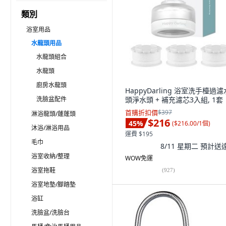
類別
浴室用品
水龍頭用品
水龍頭組合
水龍頭
廚房水龍頭
HappyDarling 浴室洗手檯過
洗臉盆配件
頭淨水頭 + 補充濾芯3入組, 1套
首購折扣價
$397
淋浴龍頭/蓮蓬頭
$216
45
%
(
$216.00/1個
)
沐浴/淋浴用品
運費 $195
毛巾
8/11 星期二
預計送
浴室收納/整理
WOW免運
浴室拖鞋
(
927
)
浴室地墊/腳踏墊
浴缸
洗臉盆/洗臉台