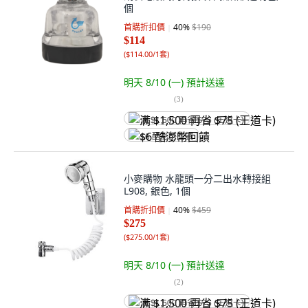
個
首購折扣價
40
%
$190
$114
(
$114.00/1套
)
明天 8/10 (一)
預計送達
(
3
)
满 $1,500 再省 $75 (王道卡)
$6 酷澎幣回饋
小麥購物 水龍頭一分二出水轉接組
L908, 銀色, 1個
首購折扣價
40
%
$459
$275
(
$275.00/1套
)
明天 8/10 (一)
預計送達
(
2
)
满 $1,500 再省 $75 (王道卡)