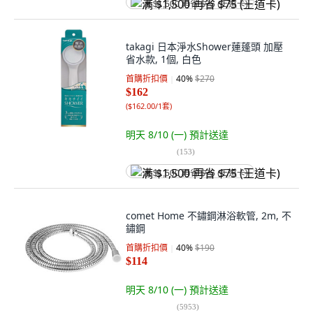
满 $1,500 再省 $75 (王道卡)
takagi 日本淨水Shower蓮蓬頭 加壓
省水款, 1個, 白色
首購折扣價
40
%
$270
$162
(
$162.00/1套
)
明天 8/10 (一)
預計送達
(
153
)
满 $1,500 再省 $75 (王道卡)
comet Home 不鏽鋼淋浴軟管, 2m, 不
鏽鋼
首購折扣價
40
%
$190
$114
明天 8/10 (一)
預計送達
(
5953
)