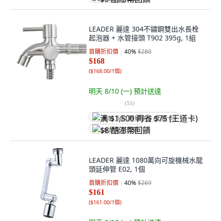
LEADER 麗達 304不鏽鋼雙出水長栓
起泡器 + 水管接頭 T902 395g, 1組
首購折扣價
40
%
$280
$168
(
$168.00/1個
)
明天 8/10 (一)
預計送達
(
51
)
满 $1,500 再省 $75 (王道卡)
$8 酷澎幣回饋
LEADER 麗達 1080萬向可旋機械水龍
頭延伸管 E02, 1個
首購折扣價
40
%
$269
$161
(
$161.00/1個
)