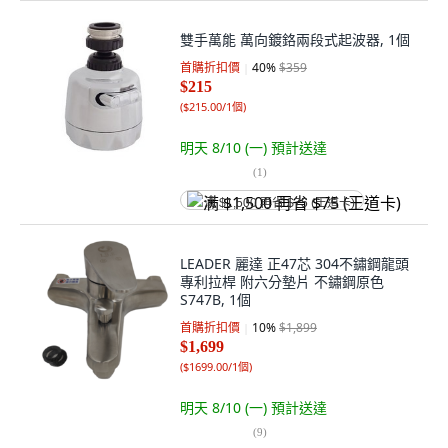
雙手萬能 萬向鍍鉻兩段式起波器, 1個
首購折扣價
40
%
$359
$215
(
$215.00/1個
)
明天 8/10 (一)
預計送達
(
1
)
满 $1,500 再省 $75 (王道卡)
LEADER 麗達 正47芯 304不鏽鋼龍頭
專利拉桿 附六分墊片 不鏽鋼原色
S747B, 1個
首購折扣價
10
%
$1,899
$1,699
(
$1699.00/1個
)
明天 8/10 (一)
預計送達
(
9
)