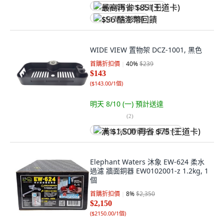
最高再省 $85 (王道卡)
$56 酷澎幣回饋
WIDE VIEW 置物架 DCZ-1001, 黑色
首購折扣價
40
%
$239
$143
(
$143.00/1個
)
明天 8/10 (一)
預計送達
(
2
)
满 $1,500 再省 $75 (王道卡)
Elephant Waters 沐象 EW-624 柔水
過濾 牆面銅器 EW0102001-z 1.2kg, 1
個
首購折扣價
8
%
$2,350
$2,150
(
$2150.00/1個
)