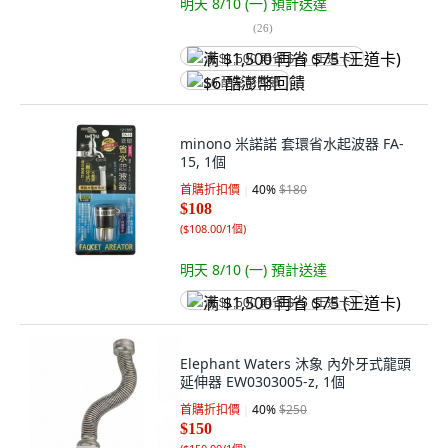
明天 8/10 (一)
預計送達
(
26
)
满 $1,500 再省 $75 (王道卡)
$6 酷澎幣回饋
minono 米諾諾 套環省水起波器 FA-
15, 1個
首購折扣價
40
%
$180
$108
(
$108.00/1個
)
明天 8/10 (一)
預計送達
满 $1,500 再省 $75 (王道卡)
Elephant Waters 沐象 內外牙式龍頭
延伸器 EW0303005-z, 1個
首購折扣價
40
%
$250
$150