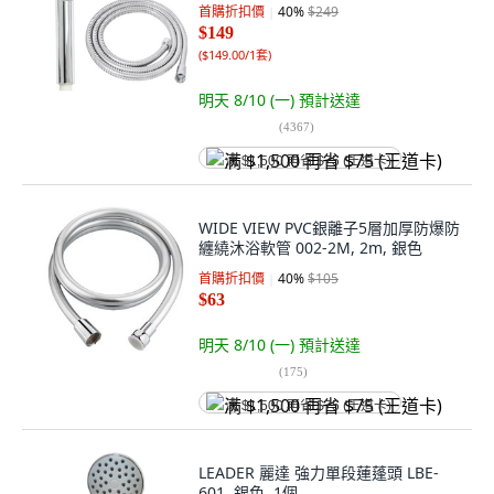
首購折扣價
40
%
$249
$149
(
$149.00/1套
)
明天 8/10 (一)
預計送達
(
4367
)
满 $1,500 再省 $75 (王道卡)
WIDE VIEW PVC銀離子5層加厚防爆防
纏繞沐浴軟管 002-2M, 2m, 銀色
首購折扣價
40
%
$105
$63
明天 8/10 (一)
預計送達
(
175
)
满 $1,500 再省 $75 (王道卡)
LEADER 麗達 強力單段蓮蓬頭 LBE-
601, 銀色, 1個