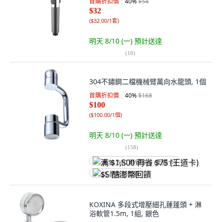
首購折扣價
40
%
$54
$32
(
$32.00/1套
)
明天 8/10 (一)
預計送達
(
18
)
304不鏽鋼二檔機械臂萬向水龍頭, 1個
首購折扣價
40
%
$168
$100
(
$100.00/1個
)
明天 8/10 (一)
預計送達
(
158
)
满 $1,500 再省 $75 (王道卡)
$5 酷澎幣回饋
KOXINA 多段式增壓細孔蓮蓬頭 + 淋
浴軟管1.5m, 1組, 銀色