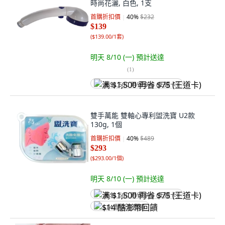
時尚花灑, 白色, 1支
首購折扣價
40
%
$232
$139
(
$139.00/1套
)
明天 8/10 (一)
預計送達
(
1
)
满 $1,500 再省 $75 (王道卡)
雙手萬能 雙軸心專利盥洗寶 U2款
130g, 1個
首購折扣價
40
%
$489
$293
(
$293.00/1個
)
明天 8/10 (一)
預計送達
满 $1,500 再省 $75 (王道卡)
$14 酷澎幣回饋