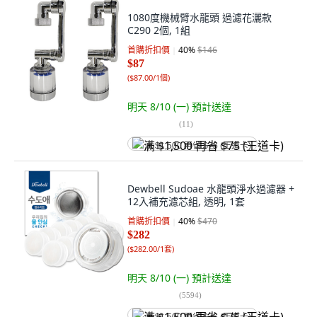
1080度機械臂水龍頭 過濾花灑款
C290 2個, 1組
首購折扣價
40
%
$146
$87
(
$87.00/1個
)
明天 8/10 (一)
預計送達
(
11
)
满 $1,500 再省 $75 (王道卡)
Dewbell Sudoae 水龍頭淨水過濾器 +
12入補充濾芯組, 透明, 1套
首購折扣價
40
%
$470
$282
(
$282.00/1套
)
明天 8/10 (一)
預計送達
(
5594
)