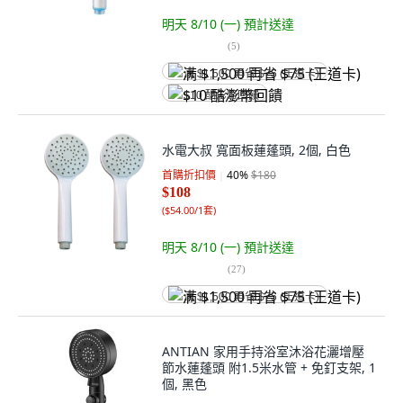
明天 8/10 (一)
預計送達
(
5
)
满 $1,500 再省 $75 (王道卡)
$10 酷澎幣回饋
水電大叔 寬面板蓮蓬頭, 2個, 白色
首購折扣價
40
%
$180
$108
(
$54.00/1套
)
明天 8/10 (一)
預計送達
(
27
)
满 $1,500 再省 $75 (王道卡)
ANTIAN 家用手持浴室沐浴花灑增壓
節水蓮蓬頭 附1.5米水管 + 免釘支架, 1
個, 黑色