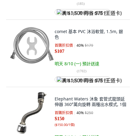
(
185
)
满 $1,500 再省 $75 (王道卡)
comet 基本 PVC 沐浴軟管, 1.5m, 銀
色
首購折扣價
40
%
$179
$107
明天 8/10 (一)
預計送達
(
1702
)
满 $1,500 再省 $75 (王道卡)
Elephant Waters 沐象 套管式龍頭延
伸器 360°萬向旋轉 兩種出水模式, 1個
首購折扣價
40
%
$250
$150
(
$150.00/1個
)