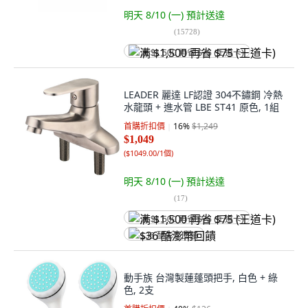
明天 8/10 (一)
預計送達
(
15728
)
满 $1,500 再省 $75 (王道卡)
LEADER 麗達 LF認證 304不鏽鋼 冷熱
水龍頭 + 進水管 LBE ST41 原色, 1組
首購折扣價
16
%
$1,249
$1,049
(
$1049.00/1個
)
明天 8/10 (一)
預計送達
(
17
)
满 $1,500 再省 $75 (王道卡)
$36 酷澎幣回饋
動手族 台灣製蓮蓬頭把手, 白色 + 綠
色, 2支