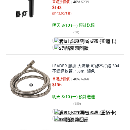
首購折扣價
40
%
$239
$143
(
$143.00/1套
)
明天 8/10 (一)
預計送達
(
38
)
满 $1,500 再省 $75 (王道卡)
$7 酷澎幣回饋
LEADER 麗達 大流量 可旋不打結 304
不鏽鋼軟管, 1.8m, 銀色
首購折扣價
40
%
$260
$156
明天 8/10 (一)
預計送達
(
180
)
满 $1,500 再省 $75 (王道卡)
$8 酷澎幣回饋