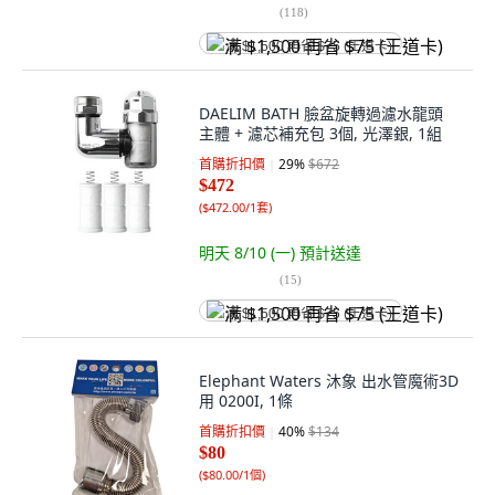
(
118
)
满 $1,500 再省 $75 (王道卡)
DAELIM BATH 臉盆旋轉過濾水龍頭
主體 + 濾芯補充包 3個, 光澤銀, 1組
首購折扣價
29
%
$672
$472
(
$472.00/1套
)
明天 8/10 (一)
預計送達
(
15
)
满 $1,500 再省 $75 (王道卡)
Elephant Waters 沐象 出水管魔術3D
用 0200I, 1條
首購折扣價
40
%
$134
$80
(
$80.00/1個
)