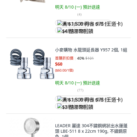
明天 8/10 (一)
預計送達
(
4
)
满 $1,500 再省 $75 (王道卡)
$4 酷澎幣回饋
小麥購物 水龍頭延長器 Y957 2個, 1組
首購折扣價
40
%
$101
$60
(
$60.00/1個
)
明天 8/10 (一)
預計送達
(
77
)
满 $1,500 再省 $75 (王道卡)
$3 酷澎幣回饋
LEADER 麗達 304不鏽鋼網狀出水蓮蓬
頭 LBE-511 8 x 22cm 190g, 不鏽鋼原
色, 1個