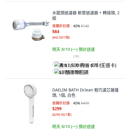
水龍頭過濾器 軟管過濾器 + 轉接頭, 2
組
首購折扣價
40
%
$140
$84
(
$42.00/1個
)
明天 8/10 (一)
預計送達
(
38
)
满 $1,500 再省 $75 (王道卡)
$3 酷澎幣回饋
DAELIM BATH Dclean 輕巧濾芯蓮蓬
頭, 1個, 白色
首購折扣價
40
%
$499
$299
(
$299.00/1套
)
明天 8/10 (一)
預計送達