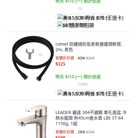
明天 8/10 (一)
預計送達
(
1
)
满 $1,500 再省 $75 (王道卡)
$8 酷澎幣回饋
comet 防纏繞防垢柔軟蓮蓬頭軟管,
2m, 黑色
首購折扣價
40
%
$209
$125
明天 8/10 (一)
預計送達
(
1392
)
满 $1,500 再省 $75 (王道卡)
LEADER 麗達 304不鏽鋼 單孔面盆 冷
熱水龍頭 附45cm進水管 LBE ST-64
1150g, 1組
首購折扣價
28
%
$700
$500