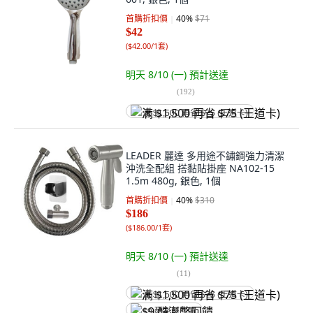
首購折扣價
40
%
$71
$42
(
$42.00/1套
)
明天 8/10 (一)
預計送達
(
192
)
满 $1,500 再省 $75 (王道卡)
LEADER 麗達 多用途不鏽鋼強力清潔
沖洗全配組 搭黏貼掛座 NA102-15
1.5m 480g, 銀色, 1個
首購折扣價
40
%
$310
$186
(
$186.00/1套
)
明天 8/10 (一)
預計送達
(
11
)
满 $1,500 再省 $75 (王道卡)
$9 酷澎幣回饋