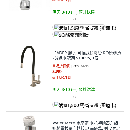
(
$150.00/1個
)
明天 8/10 (一)
預計送達
(
4
)
满 $1,500 再省 $75 (王道卡)
$6 酷澎幣回饋
LEADER 麗達 可撓式矽膠管 RO逆滲透
2分進水龍頭 ST0095, 1個
首購折扣價
28
%
$699
$499
(
$499.00/1個
)
明天 8/10 (一)
預計送達
(
5
)
满 $1,500 再省 $75 (王道卡)
Water More 水摩爾 水花轉換器升級
銅製電鍍萬向轉接頭 高級款, 透明色, 1