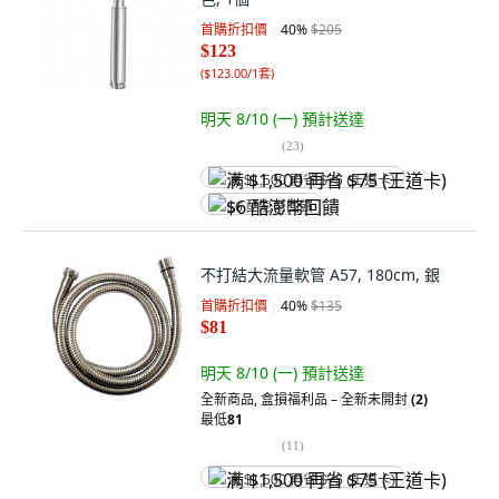
首購折扣價
40
%
$205
$123
(
$123.00/1套
)
明天 8/10 (一)
預計送達
(
23
)
满 $1,500 再省 $75 (王道卡)
$6 酷澎幣回饋
不打結大流量軟管 A57, 180cm, 銀
首購折扣價
40
%
$135
$81
明天 8/10 (一)
預計送達
全新商品
,
盒損福利品 – 全新未開封
(2)
最低
81
(
11
)
满 $1,500 再省 $75 (王道卡)