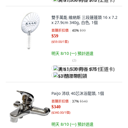
满 $1,500 再省 $75 (王道卡)
雙手萬能 維納斯 三段蓮蓬頭 16 x 7.2
x 27.9cm 340g, 白色, 1個
首購折扣價
40
%
$99
$59
(
$59.00/1套
)
明天 8/10 (一)
預計送達
(
2
)
满 $1,500 再省 $75 (王道卡)
$3 酷澎幣回饋
PaiJo 沛玖 40芯沐浴龍頭, 1個
首購折扣價
37
%
$540
$340
(
$340.00/1個
)
明天 8/10 (一)
預計送達