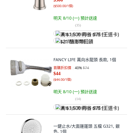
(
$500.00/1個
)
明天 8/10 (一)
預計送達
(
35
)
满 $1,500 再省 $75 (王道卡)
$21 酷澎幣回饋
FANCY LIFE 萬向水龍頭 長款, 1個
首購折扣價
40
%
$74
$44
(
$44.00/1個
)
明天 8/10 (一)
預計送達
(
14
)
满 $1,500 再省 $75 (王道卡)
一鍵止水/大面蓮蓬頭 五檔 G321, 銀
色, 1個