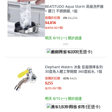
BEATITUDO Aqua Storm 高級洗杯器
+ 鑽刀 不銹鋼銀, 1組
首購折扣價
4
%
$4,256
$4,056
(
$4056.00/1個
)
明天 8/10 (一)
預計送達
(
41
)
最高再省 $200 (王道卡)
Elephant Waters 沐象 臣服揮棒系列
30度角人體工學開關 360度給水, 1個
首購折扣價
40
%
$425
$255
(
$255.00/1個
)
明天 8/10 (一)
預計送達
满 $1,500 再省 $75 (王道卡)