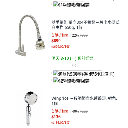
$14 酷澎幣回饋
雙手萬能 萬向304不鏽鋼三段出水壁式
自由栓 650g, 1個
首購折扣價
22
%
$899
$699
(
$699.00/1個
)
明天 8/10 (一)
預計送達
(
5
)
满 $1,500 再省 $75 (王道卡)
$27 酷澎幣回饋
Winprice 三段調節省水蓮蓬頭, 銀色,
1個
首購折扣價
40
%
$228
$136
(
$136.00/1套
)