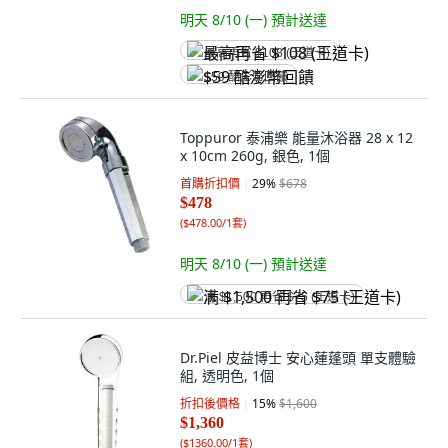
明天 8/10 (一)
預計送達
最高再省 $108 (王道卡)
$59 酷澎幣回饋
Toppuror 泰浦樂 能量沐浴器 28 x 12
x 10cm 260g, 銀色, 1個
首購折扣價
29
%
$678
$478
(
$478.00/1套
)
明天 8/10 (一)
預計送達
满 $1,500 再省 $75 (王道卡)
Dr.Piel 皮益博士 安心蓮蓬頭 單支體驗
組, 透明色, 1個
折扣後價格
15
%
$1,600
$1,360
(
$1360.00/1套
)